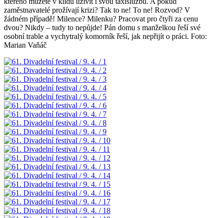
kterého můžete v klidu uživit i svou taxislužbu. A pokud
zaměstnavatelé prožívají krizi? Tak to ne! To ne! Rozvod? V
žádném případě! Milence? Milenku? Pracovat pro čtyři za cenu
dvou? Nikdy – tudy to nepůjde! Pán domu s manželkou řeší své
osobní trable a vychytralý komorník řeší, jak nepřijít o práci. Foto:
Marian Vaňáč