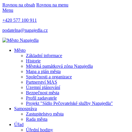
Rovnou na obsah
Rovnou na menu
Menu
+420 577 100 911
podatelna@napajedla.cz
Město
Základní informace
Historie
Městská památková zóna Napajedla
Mapa a plán města
Společnosti a organizace
Partnerství MAS
Územní plánování
Bezpečnost města
Profil zadavatele
Projekt "Sídlo Pečovatelské služby Napajedla"
Samospráva
Zastupitelstvo města
Rada města
Úřad
Úřední hodiny