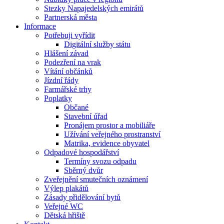
Stezky Napajedelských emirátů
Partnerská města
Informace
Potřebuji vyřídit
Digitální služby státu
Hlášení závad
Podezření na vrak
Vítání občánků
Jízdní řády
Farmářské trhy
Poplatky
Občané
Stavební úřad
Pronájem prostor a mobiliáře
Užívání veřejného prostranství
Matrika, evidence obyvatel
Odpadové hospodářství
Termíny svozu odpadu
Sběrný dvůr
Zveřejnění smutečních oznámení
Výlep plakátů
Zásady přidělování bytů
Veřejné WC
Dětská hřiště