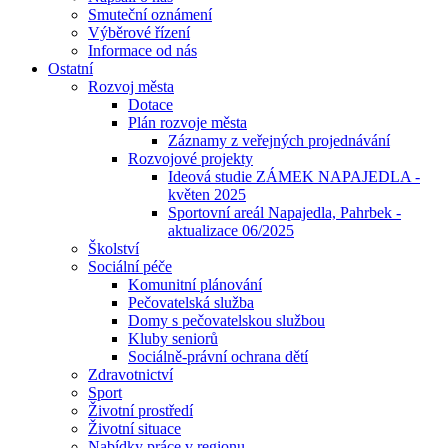
Smuteční oznámení
Výběrové řízení
Informace od nás
Ostatní
Rozvoj města
Dotace
Plán rozvoje města
Záznamy z veřejných projednávání
Rozvojové projekty
Ideová studie ZÁMEK NAPAJEDLA -
květen 2025
Sportovní areál Napajedla, Pahrbek -
aktualizace 06/2025
Školství
Sociální péče
Komunitní plánování
Pečovatelská služba
Domy s pečovatelskou službou
Kluby seniorů
Sociálně-právní ochrana dětí
Zdravotnictví
Sport
Životní prostředí
Životní situace
Nabídky práce v regionu