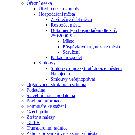
Úřední deska
Úřední deska - archiv
Hospodaření města
Závěrečný účet města
Rozpočet města
Dokumenty o hospodaření dle z. č.
250⁄2000 Sb.
Město
Příspěvkové organizace města
Sdružení
Klikací rozpočet
Smlouvy
Smlouvy o poskytnutí dotace městem
Napajedla
Smlouvy veřejnoprávní
Organizační struktura a schéma
Podatelna
Stavební úřad - podatelna
Povinné informace
Formuláře ke stažení
Czech point
Ztráty a nálezy
GDPR
Transparentní radnice
Zábory pozemků ve vlastnictví města