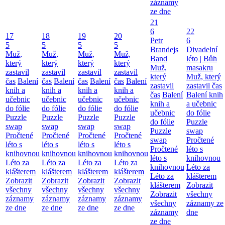
záznamy
ze dne
21
6
22
17
18
19
20
Petr
6
5
5
5
5
Brandejs
Divadelní
Muž,
Muž,
Muž,
Muž,
Band
léto | Bůh
který
který
který
který
Muž,
masakru
zastavil
zastavil
zastavil
zastavil
který
Muž, který
čas
Balení
čas
Balení
čas
Balení
čas
Balení
zastavil
zastavil čas
knih a
knih a
knih a
knih a
čas
Balení
Balení knih
učebnic
učebnic
učebnic
učebnic
knih a
a učebnic
do fólie
do fólie
do fólie
do fólie
učebnic
do fólie
Puzzle
Puzzle
Puzzle
Puzzle
do fólie
Puzzle
swap
swap
swap
swap
Puzzle
swap
Pročtené
Pročtené
Pročtené
Pročtené
swap
Pročtené
léto s
léto s
léto s
léto s
Pročtené
léto s
knihovnou
knihovnou
knihovnou
knihovnou
léto s
knihovnou
Léto za
Léto za
Léto za
Léto za
knihovnou
Léto za
klášterem
klášterem
klášterem
klášterem
Léto za
klášterem
Zobrazit
Zobrazit
Zobrazit
Zobrazit
klášterem
Zobrazit
všechny
všechny
všechny
všechny
Zobrazit
všechny
záznamy
záznamy
záznamy
záznamy
všechny
záznamy ze
ze dne
ze dne
ze dne
ze dne
záznamy
dne
ze dne