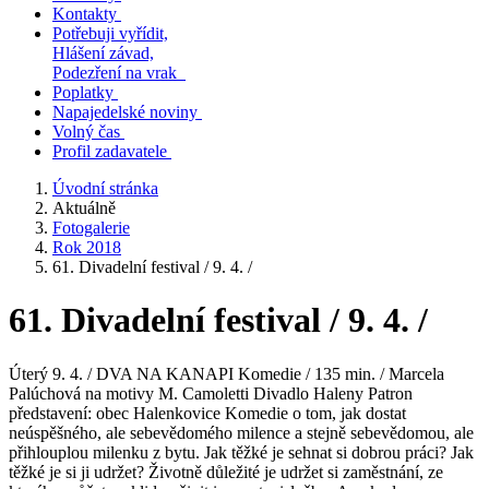
Kontakty
Potřebuji vyřídit,
Hlášení závad,
Podezření na vrak
Poplatky
Napajedelské noviny
Volný čas
Profil zadavatele
Úvodní stránka
Aktuálně
Fotogalerie
Rok 2018
61. Divadelní festival / 9. 4. /
61. Divadelní festival / 9. 4. /
Úterý 9. 4. / DVA NA KANAPI Komedie / 135 min. / Marcela
Palúchová na motivy M. Camoletti Divadlo Haleny Patron
představení: obec Halenkovice Komedie o tom, jak dostat
neúspěšného, ale sebevědomého milence a stejně sebevědomou, ale
přihlouplou milenku z bytu. Jak těžké je sehnat si dobrou práci? Jak
těžké je si ji udržet? Životně důležité je udržet si zaměstnání, ze