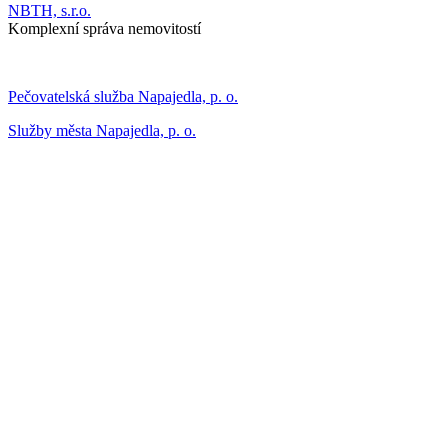
NBTH, s.r.o.
Komplexní správa nemovitostí
Pečovatelská služba Napajedla, p. o.
Služby města Napajedla, p. o.