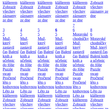
klášterem
klášterem
klášterem
klášterem
klášterem
Zobrazit
Zobrazit
Zobrazit
Zobrazit
Zobrazit
Zobrazit
všechny
všechny
všechny
všechny
všechny
všechny
záznamy ze
záznamy
záznamy
záznamy
záznamy
záznamy
dne
ze dne
ze dne
ze dne
ze dne
ze dne
7
3
4
5
6
6
8
5
5
5
5
Moravské
6
Muž,
Muž,
Muž,
Muž,
chodníčky
Moravské
který
který
který
který
Muž,
chodníčky
zastavil
zastavil
zastavil
zastavil
který
Muž, který
čas
Balení
čas
Balení
čas
Balení
čas
Balení
zastavil
zastavil čas
knih a
knih a
knih a
knih a
čas
Balení
Balení knih
učebnic
učebnic
učebnic
učebnic
knih a
a učebnic
do fólie
do fólie
do fólie
do fólie
učebnic
do fólie
Puzzle
Puzzle
Puzzle
Puzzle
do fólie
Puzzle
swap
swap
swap
swap
Puzzle
swap
Pročtené
Pročtené
Pročtené
Pročtené
swap
Pročtené
léto s
léto s
léto s
léto s
Pročtené
léto s
knihovnou
knihovnou
knihovnou
knihovnou
léto s
knihovnou
Léto za
Léto za
Léto za
Léto za
knihovnou
Léto za
klášterem
klášterem
klášterem
klášterem
Léto za
klášterem
Zobrazit
Zobrazit
Zobrazit
Zobrazit
klášterem
Zobrazit
všechny
všechny
všechny
všechny
Zobrazit
všechny
záznamy
záznamy
záznamy
záznamy
všechny
záznamy ze