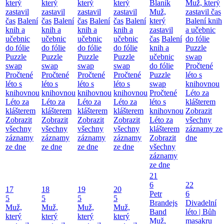
který
který
který
který
Blaník
Muž, který
zastavil
zastavil
zastavil
zastavil
Muž,
zastavil čas
čas
Balení
čas
Balení
čas
Balení
čas
Balení
který
Balení knih
knih a
knih a
knih a
knih a
zastavil
a učebnic
učebnic
učebnic
učebnic
učebnic
čas
Balení
do fólie
do fólie
do fólie
do fólie
do fólie
knih a
Puzzle
Puzzle
Puzzle
Puzzle
Puzzle
učebnic
swap
swap
swap
swap
swap
do fólie
Pročtené
Pročtené
Pročtené
Pročtené
Pročtené
Puzzle
léto s
léto s
léto s
léto s
léto s
swap
knihovnou
knihovnou
knihovnou
knihovnou
knihovnou
Pročtené
Léto za
Léto za
Léto za
Léto za
Léto za
léto s
klášterem
klášterem
klášterem
klášterem
klášterem
knihovnou
Zobrazit
Zobrazit
Zobrazit
Zobrazit
Zobrazit
Léto za
všechny
všechny
všechny
všechny
všechny
klášterem
záznamy ze
záznamy
záznamy
záznamy
záznamy
Zobrazit
dne
ze dne
ze dne
ze dne
ze dne
všechny
záznamy
ze dne
21
6
22
17
18
19
20
Petr
6
5
5
5
5
Brandejs
Divadelní
Muž,
Muž,
Muž,
Muž,
Band
léto | Bůh
který
který
který
který
Muž,
masakru