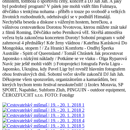
ohništěm, tombola o sportovní ceny, koncert a DJ Jah Jah. A jaký
byl podrobný program? V pátek jste mohli vidět film Fulmaya,
děvčátko s tenkýma nohama - příběh o touze po svobodě a velkých
životních rozhodnutích, odehrávající se v podhůří Himalájí.
Nechyběla beseda a diskuse s váženým hostem, herečkou, a
vášnivou cestovatelkou Dorotou Nvotovou, kterou můžete znát také
z filmů Roming, Děvčátko nebo Perníková věž. Skvělá atmosféra
večera byla zakončena koncertem Doroty! Sobotní program v sobě
zahrnoval 4 přednášky! Kde ženy vládnou / Kateřina Karásková Do
Mongolska, stopem ! / Za Hranici Komfortu - Ondřej Šperka
Austrálie - Spirit of Queensland / Tomáš Chrástek Jak procestovat
Japonsko s nízkými náklady / Potkáme se ve vlaku - Olga Ryparová
Navíc jste ještě mohli vidět :) Fotoprojekci fotografa Pavla Ligra -
Japonsko, Ukrajina, kdy Pavel Ligr byl rovněž hlavním fotografem
obou festivalových dnů. Sobotní večer skvěle zakončil DJ Jah Jah.
Děkujeme všem sponzorům, organizátorům a kamarádům, bez
kterých bychom tento festival neuskutečnili! :) Izolex Moravia, SP
SPORT, Napabike, Subform Zluh, PINGUIN - outdoor equipment,
ČEROZFUCHT s.r.o. FOTO: Fotoligr