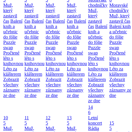
Muž,
Muž,
Muž,
Muž,
chodníčky
Moravské
který
který
který
který
Muž,
chodníčky
zastavil
zastavil
zastavil
zastavil
který
Muž, který
čas
Balení
čas
Balení
čas
Balení
čas
Balení
zastavil
zastavil čas
knih a
knih a
knih a
knih a
čas
Balení
Balení knih
učebnic
učebnic
učebnic
učebnic
knih a
a učebnic
do fólie
do fólie
do fólie
do fólie
učebnic
do fólie
Puzzle
Puzzle
Puzzle
Puzzle
do fólie
Puzzle
swap
swap
swap
swap
Puzzle
swap
Pročtené
Pročtené
Pročtené
Pročtené
swap
Pročtené
léto s
léto s
léto s
léto s
Pročtené
léto s
knihovnou
knihovnou
knihovnou
knihovnou
léto s
knihovnou
Léto za
Léto za
Léto za
Léto za
knihovnou
Léto za
klášterem
klášterem
klášterem
klášterem
Léto za
klášterem
Zobrazit
Zobrazit
Zobrazit
Zobrazit
klášterem
Zobrazit
všechny
všechny
všechny
všechny
Zobrazit
všechny
záznamy
záznamy
záznamy
záznamy
všechny
záznamy ze
ze dne
ze dne
ze dne
ze dne
záznamy
dne
ze dne
14
6
10
11
12
13
Letní
5
5
5
5
koncert
15
Muž,
Muž,
Muž,
Muž,
Rádia
5