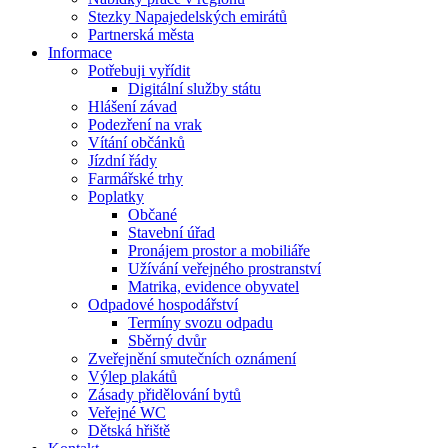
Stezky Napajedelských emirátů
Partnerská města
Informace
Potřebuji vyřídit
Digitální služby státu
Hlášení závad
Podezření na vrak
Vítání občánků
Jízdní řády
Farmářské trhy
Poplatky
Občané
Stavební úřad
Pronájem prostor a mobiliáře
Užívání veřejného prostranství
Matrika, evidence obyvatel
Odpadové hospodářství
Termíny svozu odpadu
Sběrný dvůr
Zveřejnění smutečních oznámení
Výlep plakátů
Zásady přidělování bytů
Veřejné WC
Dětská hřiště