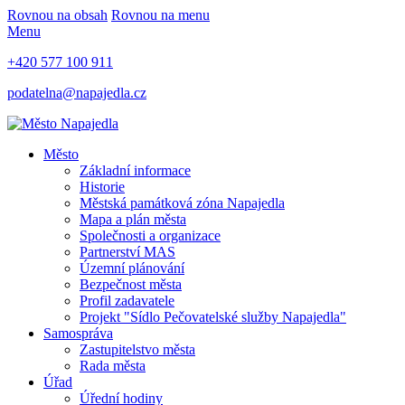
Rovnou na obsah
Rovnou na menu
Menu
+420 577 100 911
podatelna@napajedla.cz
Město
Základní informace
Historie
Městská památková zóna Napajedla
Mapa a plán města
Společnosti a organizace
Partnerství MAS
Územní plánování
Bezpečnost města
Profil zadavatele
Projekt "Sídlo Pečovatelské služby Napajedla"
Samospráva
Zastupitelstvo města
Rada města
Úřad
Úřední hodiny