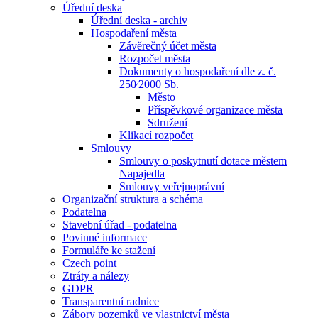
Úřední deska
Úřední deska - archiv
Hospodaření města
Závěrečný účet města
Rozpočet města
Dokumenty o hospodaření dle z. č.
250⁄2000 Sb.
Město
Příspěvkové organizace města
Sdružení
Klikací rozpočet
Smlouvy
Smlouvy o poskytnutí dotace městem
Napajedla
Smlouvy veřejnoprávní
Organizační struktura a schéma
Podatelna
Stavební úřad - podatelna
Povinné informace
Formuláře ke stažení
Czech point
Ztráty a nálezy
GDPR
Transparentní radnice
Zábory pozemků ve vlastnictví města