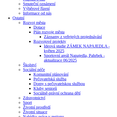
Smuteční oznámení
Výběrové řízení
Informace od nás
Ostatní
Rozvoj města
Dotace
Plán rozvoje města
Záznamy z veřejných projednávání
Rozvojové projekty
Ideová studie ZÁMEK NAPAJEDLA -
květen 2025
Sportovní areál Napajedla, Pahrbek -
aktualizace 06/2025
Školství
Sociální péče
Komunitní plánování
Pečovatelská služba
Domy s pečovatelskou službou
Kluby seniorů
Sociálně-právní ochrana dětí
Zdravotnictví
Sport
Životní prostředí
Životní situace
Nabídky práce v regionu