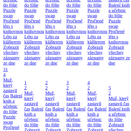
do fólie
do fólie
do fólie
do fólie
do fólie
Balení knih
Puzzle
Puzzle
Puzzle
Puzzle
Puzzle
a učebnic
swap
swap
swap
swap
swap
do fólie
Pročtené
Pročtené
Pročtené
Pročtené
Pročtené
Puzzle
léto s
léto s
léto s
léto s
léto s
swap
knihovnou
knihovnou
knihovnou
knihovnou
knihovnou
Pročtené
Léto za
Léto za
Léto za
Léto za
Léto za
léto s
klášterem
klášterem
klášterem
klášterem
klášterem
knihovnou
Zobrazit
Zobrazit
Zobrazit
Zobrazit
Zobrazit
Zobrazit
všechny
všechny
všechny
všechny
všechny
všechny
záznamy
záznamy
záznamy
záznamy
záznamy
záznamy ze
ze dne
ze dne
ze dne
ze dne
ze dne
dne
31
4
Muž,
1
2
3
4
který
2
2
2
2
5
zastavil
Muž,
Muž,
Muž,
Muž,
2
čas
Balení
který
který
který
který
Muž, který
knih a
zastavil
zastavil
zastavil
zastavil
zastavil čas
učebnic
čas
Balení
čas
Balení
čas
Balení
čas
Balení
Balení knih
do fólie
knih a
knih a
knih a
knih a
a učebnic
Puzzle
učebnic
učebnic
učebnic
učebnic
do fólie
swap
do fólie
do fólie
do fólie
do fólie
Zobrazit
Pročtené
Zobrazit
Zobrazit
Zobrazit
Zobrazit
všechny