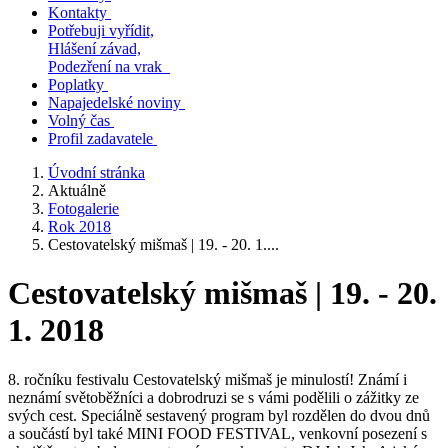
Kontakty
Potřebuji vyřídit,
Hlášení závad,
Podezření na vrak
Poplatky
Napajedelské noviny
Volný čas
Profil zadavatele
Úvodní stránka
Aktuálně
Fotogalerie
Rok 2018
Cestovatelský mišmaš | 19. - 20. 1....
Cestovatelský mišmaš | 19. - 20.
1. 2018
8. ročníku festivalu Cestovatelský mišmaš je minulostí! Známí i
neznámí světoběžníci a dobrodruzi se s vámi podělili o zážitky ze
svých cest. Speciálně sestavený program byl rozdělen do dvou dnů
a součástí byl také MINI FOOD FESTIVAL, venkovní posezení s