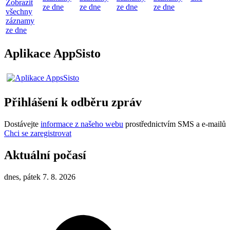
Zobrazit
ze dne
ze dne
ze dne
ze dne
všechny
záznamy
ze dne
Aplikace AppSisto
Přihlášení k odběru zpráv
Dostávejte
informace z našeho webu
prostřednictvím SMS a e-mailů
Chci se zaregistrovat
Aktuální počasí
dnes, pátek 7. 8. 2026