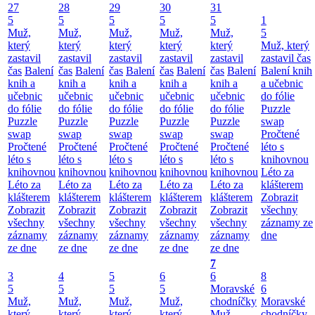
27
28
29
30
31
5
5
5
5
5
1
Muž,
Muž,
Muž,
Muž,
Muž,
5
který
který
který
který
který
Muž, který
zastavil
zastavil
zastavil
zastavil
zastavil
zastavil čas
čas
Balení
čas
Balení
čas
Balení
čas
Balení
čas
Balení
Balení knih
knih a
knih a
knih a
knih a
knih a
a učebnic
učebnic
učebnic
učebnic
učebnic
učebnic
do fólie
do fólie
do fólie
do fólie
do fólie
do fólie
Puzzle
Puzzle
Puzzle
Puzzle
Puzzle
Puzzle
swap
swap
swap
swap
swap
swap
Pročtené
Pročtené
Pročtené
Pročtené
Pročtené
Pročtené
léto s
léto s
léto s
léto s
léto s
léto s
knihovnou
knihovnou
knihovnou
knihovnou
knihovnou
knihovnou
Léto za
Léto za
Léto za
Léto za
Léto za
Léto za
klášterem
klášterem
klášterem
klášterem
klášterem
klášterem
Zobrazit
Zobrazit
Zobrazit
Zobrazit
Zobrazit
Zobrazit
všechny
všechny
všechny
všechny
všechny
všechny
záznamy ze
záznamy
záznamy
záznamy
záznamy
záznamy
dne
ze dne
ze dne
ze dne
ze dne
ze dne
7
3
4
5
6
6
8
5
5
5
5
Moravské
6
Muž,
Muž,
Muž,
Muž,
chodníčky
Moravské
který
který
který
který
Muž,
chodníčky