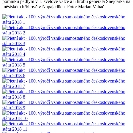
pomníku padlým v 1. světové válce a u hrobu generála Šnejdárka na
městském hřbitově v Napajedlích. Foto: Marian Vaňáč