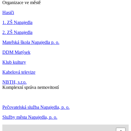
Organizace ve městě
Hasiči
1. ZŠ Napajedla
2. ZŠ Napajedla
Mateřská škola Napajedla p. o.
DDM Matýsek
Klub kultury
Kabelová televize
NBTH, s.r.o.
Komplexní správa nemovitostí
Pečovatelská služba Napajedla, p. o.
Služby města Napajedla, p. o.