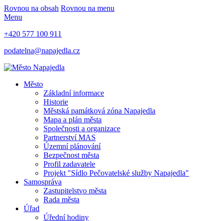
Rovnou na obsah
Rovnou na menu
Menu
+420 577 100 911
podatelna@napajedla.cz
Město
Základní informace
Historie
Městská památková zóna Napajedla
Mapa a plán města
Společnosti a organizace
Partnerství MAS
Územní plánování
Bezpečnost města
Profil zadavatele
Projekt "Sídlo Pečovatelské služby Napajedla"
Samospráva
Zastupitelstvo města
Rada města
Úřad
Úřední hodiny