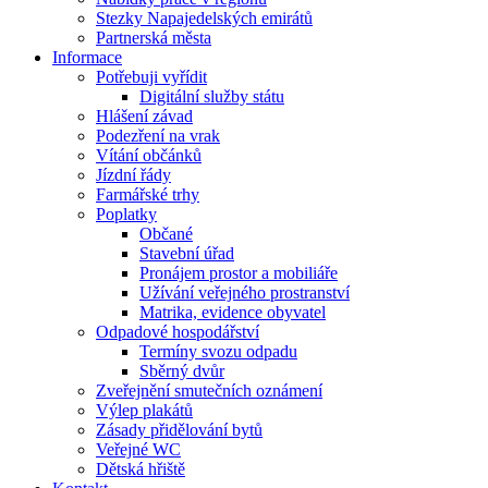
Stezky Napajedelských emirátů
Partnerská města
Informace
Potřebuji vyřídit
Digitální služby státu
Hlášení závad
Podezření na vrak
Vítání občánků
Jízdní řády
Farmářské trhy
Poplatky
Občané
Stavební úřad
Pronájem prostor a mobiliáře
Užívání veřejného prostranství
Matrika, evidence obyvatel
Odpadové hospodářství
Termíny svozu odpadu
Sběrný dvůr
Zveřejnění smutečních oznámení
Výlep plakátů
Zásady přidělování bytů
Veřejné WC
Dětská hřiště