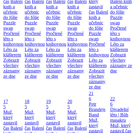
čas
Balení
čas
Balení
čas
Balení
čas
Balení
který
Balení knih
knih a
knih a
knih a
knih a
zastavil
a učebnic
učebnic
učebnic
učebnic
učebnic
čas
Balení
do fólie
do fólie
do fólie
do fólie
do fólie
knih a
Puzzle
Puzzle
Puzzle
Puzzle
Puzzle
učebnic
swap
swap
swap
swap
swap
do fólie
Pročtené
Pročtené
Pročtené
Pročtené
Pročtené
Puzzle
léto s
léto s
léto s
léto s
léto s
swap
knihovnou
knihovnou
knihovnou
knihovnou
knihovnou
Pročtené
Léto za
Léto za
Léto za
Léto za
Léto za
léto s
klášterem
klášterem
klášterem
klášterem
klášterem
knihovnou
Zobrazit
Zobrazit
Zobrazit
Zobrazit
Zobrazit
Léto za
všechny
všechny
všechny
všechny
všechny
klášterem
záznamy ze
záznamy
záznamy
záznamy
záznamy
Zobrazit
dne
ze dne
ze dne
ze dne
ze dne
všechny
záznamy
ze dne
21
6
22
17
18
19
20
Petr
6
5
5
5
5
Brandejs
Divadelní
Muž,
Muž,
Muž,
Muž,
Band
léto | Bůh
který
který
který
který
Muž,
masakru
zastavil
zastavil
zastavil
zastavil
který
Muž, který
čas
Balení
čas
Balení
čas
Balení
čas
Balení
zastavil
zastavil čas