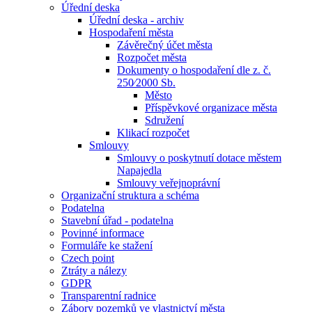
Úřední deska
Úřední deska - archiv
Hospodaření města
Závěrečný účet města
Rozpočet města
Dokumenty o hospodaření dle z. č.
250⁄2000 Sb.
Město
Příspěvkové organizace města
Sdružení
Klikací rozpočet
Smlouvy
Smlouvy o poskytnutí dotace městem
Napajedla
Smlouvy veřejnoprávní
Organizační struktura a schéma
Podatelna
Stavební úřad - podatelna
Povinné informace
Formuláře ke stažení
Czech point
Ztráty a nálezy
GDPR
Transparentní radnice
Zábory pozemků ve vlastnictví města