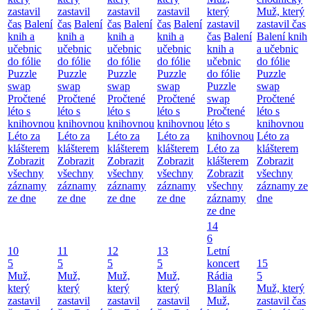
zastavil
zastavil
zastavil
zastavil
který
Muž, který
čas
Balení
čas
Balení
čas
Balení
čas
Balení
zastavil
zastavil čas
knih a
knih a
knih a
knih a
čas
Balení
Balení knih
učebnic
učebnic
učebnic
učebnic
knih a
a učebnic
do fólie
do fólie
do fólie
do fólie
učebnic
do fólie
Puzzle
Puzzle
Puzzle
Puzzle
do fólie
Puzzle
swap
swap
swap
swap
Puzzle
swap
Pročtené
Pročtené
Pročtené
Pročtené
swap
Pročtené
léto s
léto s
léto s
léto s
Pročtené
léto s
knihovnou
knihovnou
knihovnou
knihovnou
léto s
knihovnou
Léto za
Léto za
Léto za
Léto za
knihovnou
Léto za
klášterem
klášterem
klášterem
klášterem
Léto za
klášterem
Zobrazit
Zobrazit
Zobrazit
Zobrazit
klášterem
Zobrazit
všechny
všechny
všechny
všechny
Zobrazit
všechny
záznamy
záznamy
záznamy
záznamy
všechny
záznamy ze
ze dne
ze dne
ze dne
ze dne
záznamy
dne
ze dne
14
6
10
11
12
13
Letní
5
5
5
5
koncert
15
Muž,
Muž,
Muž,
Muž,
Rádia
5
který
který
který
který
Blaník
Muž, který
zastavil
zastavil
zastavil
zastavil
Muž,
zastavil čas