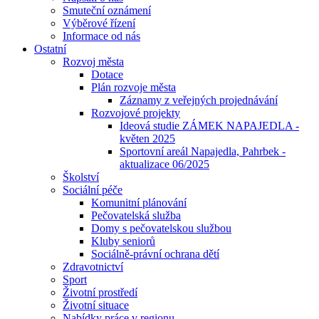
Smuteční oznámení
Výběrové řízení
Informace od nás
Ostatní
Rozvoj města
Dotace
Plán rozvoje města
Záznamy z veřejných projednávání
Rozvojové projekty
Ideová studie ZÁMEK NAPAJEDLA -
květen 2025
Sportovní areál Napajedla, Pahrbek -
aktualizace 06/2025
Školství
Sociální péče
Komunitní plánování
Pečovatelská služba
Domy s pečovatelskou službou
Kluby seniorů
Sociálně-právní ochrana dětí
Zdravotnictví
Sport
Životní prostředí
Životní situace
Nabídky práce v regionu