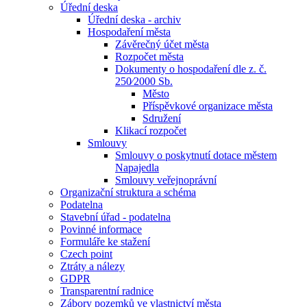
Úřední deska
Úřední deska - archiv
Hospodaření města
Závěrečný účet města
Rozpočet města
Dokumenty o hospodaření dle z. č.
250⁄2000 Sb.
Město
Příspěvkové organizace města
Sdružení
Klikací rozpočet
Smlouvy
Smlouvy o poskytnutí dotace městem
Napajedla
Smlouvy veřejnoprávní
Organizační struktura a schéma
Podatelna
Stavební úřad - podatelna
Povinné informace
Formuláře ke stažení
Czech point
Ztráty a nálezy
GDPR
Transparentní radnice
Zábory pozemků ve vlastnictví města