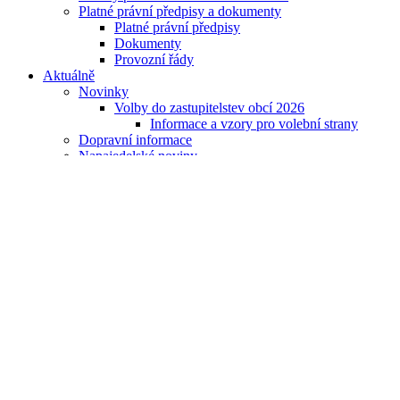
Platné právní předpisy a dokumenty
Platné právní předpisy
Dokumenty
Provozní řády
Aktuálně
Novinky
Volby do zastupitelstev obcí 2026
Informace a vzory pro volební strany
Dopravní informace
Napajedelské noviny
Fotogalerie
Rok 2026
Rok 2025
Rok 2024
Rok 2023
Rok 2021
Rok 2022
Rok 2020
Rok 2019
Rok 2018
Archiv
Kalendář akcí
Kultura
Volný čas
Napsali o nás