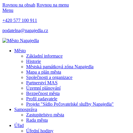
Rovnou na obsah
Rovnou na menu
Menu
+420 577 100 911
podatelna@napajedla.cz
Město
Základní informace
Historie
Městská památková zóna Napajedla
Mapa a plán města
Společnosti a organizace
Partnerství MAS
Územní plánování
Bezpečnost města
Profil zadavatele
Projekt "Sídlo Pečovatelské služby Napajedla"
Samospráva
Zastupitelstvo města
Rada města
Úřad
Úřední hodiny