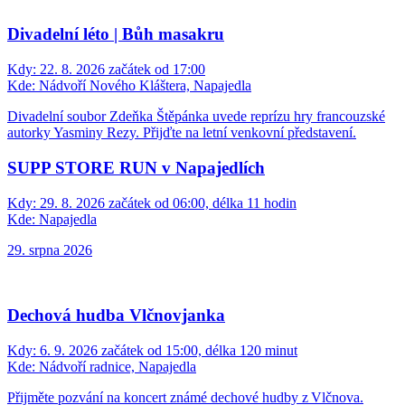
Divadelní léto | Bůh masakru
Kdy:
22. 8. 2026 začátek od 17:00
Kde:
Nádvoří Nového Kláštera, Napajedla
Divadelní soubor Zdeňka Štěpánka uvede reprízu hry francouzské
autorky Yasminy Rezy. Přijďte na letní venkovní představení.
SUPP STORE RUN v Napajedlích
Kdy:
29. 8. 2026 začátek od 06:00, délka 11 hodin
Kde:
Napajedla
29. srpna 2026
Dechová hudba Vlčnovjanka
Kdy:
6. 9. 2026 začátek od 15:00, délka 120 minut
Kde:
Nádvoří radnice, Napajedla
Přijměte pozvání na koncert známé dechové hudby z Vlčnova.