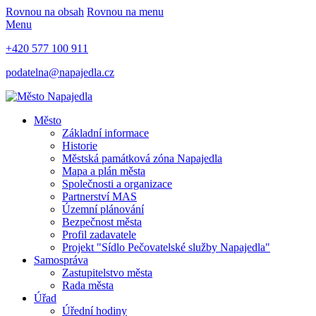
Rovnou na obsah
Rovnou na menu
Menu
+420 577 100 911
podatelna@napajedla.cz
Město
Základní informace
Historie
Městská památková zóna Napajedla
Mapa a plán města
Společnosti a organizace
Partnerství MAS
Územní plánování
Bezpečnost města
Profil zadavatele
Projekt "Sídlo Pečovatelské služby Napajedla"
Samospráva
Zastupitelstvo města
Rada města
Úřad
Úřední hodiny