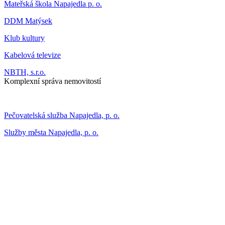
Mateřská škola Napajedla p. o.
DDM Matýsek
Klub kultury
Kabelová televize
NBTH, s.r.o.
Komplexní správa nemovitostí
Pečovatelská služba Napajedla, p. o.
Služby města Napajedla, p. o.