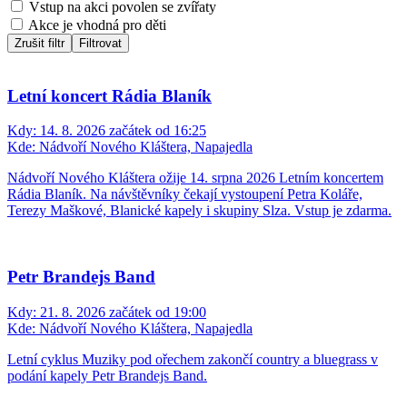
Vstup na akci povolen se zvířaty
Akce je vhodná pro děti
Zrušit filtr
Filtrovat
Letní koncert Rádia Blaník
Kdy:
14. 8. 2026 začátek od 16:25
Kde:
Nádvoří Nového Kláštera, Napajedla
Nádvoří Nového Kláštera ožije 14. srpna 2026 Letním koncertem
Rádia Blaník. Na návštěvníky čekají vystoupení Petra Koláře,
Terezy Maškové, Blanické kapely i skupiny Slza. Vstup je zdarma.
Petr Brandejs Band
Kdy:
21. 8. 2026 začátek od 19:00
Kde:
Nádvoří Nového Kláštera, Napajedla
Letní cyklus Muziky pod ořechem zakončí country a bluegrass v
podání kapely Petr Brandejs Band.