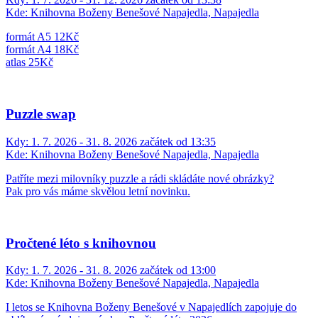
Kde:
Knihovna Boženy Benešové Napajedla, Napajedla
formát A5 12Kč
formát A4 18Kč
atlas 25Kč
Puzzle swap
Kdy:
1. 7. 2026 - 31. 8. 2026 začátek od 13:35
Kde:
Knihovna Boženy Benešové Napajedla, Napajedla
Patříte mezi milovníky puzzle a rádi skládáte nové obrázky?
Pak pro vás máme skvělou letní novinku.
Pročtené léto s knihovnou
Kdy:
1. 7. 2026 - 31. 8. 2026 začátek od 13:00
Kde:
Knihovna Boženy Benešové Napajedla, Napajedla
I letos se Knihovna Boženy Benešové v Napajedlích zapojuje do