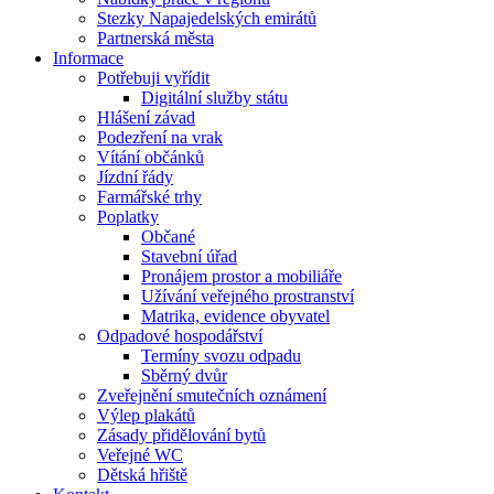
Stezky Napajedelských emirátů
Partnerská města
Informace
Potřebuji vyřídit
Digitální služby státu
Hlášení závad
Podezření na vrak
Vítání občánků
Jízdní řády
Farmářské trhy
Poplatky
Občané
Stavební úřad
Pronájem prostor a mobiliáře
Užívání veřejného prostranství
Matrika, evidence obyvatel
Odpadové hospodářství
Termíny svozu odpadu
Sběrný dvůr
Zveřejnění smutečních oznámení
Výlep plakátů
Zásady přidělování bytů
Veřejné WC
Dětská hřiště