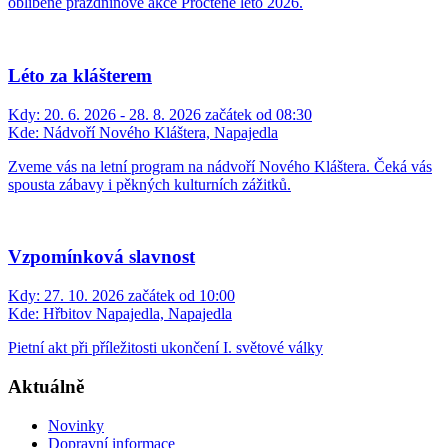
oblíbené prázdninové akce Pročtené léto 2026.
Léto za klášterem
Kdy:
20. 6. 2026 - 28. 8. 2026 začátek od 08:30
Kde:
Nádvoří Nového Kláštera, Napajedla
Zveme vás na letní program na nádvoří Nového Kláštera. Čeká vás
spousta zábavy i pěkných kulturních zážitků.
Vzpomínková slavnost
Kdy:
27. 10. 2026 začátek od 10:00
Kde:
Hřbitov Napajedla, Napajedla
Pietní akt při příležitosti ukončení I. světové války
Aktuálně
Novinky
Dopravní informace