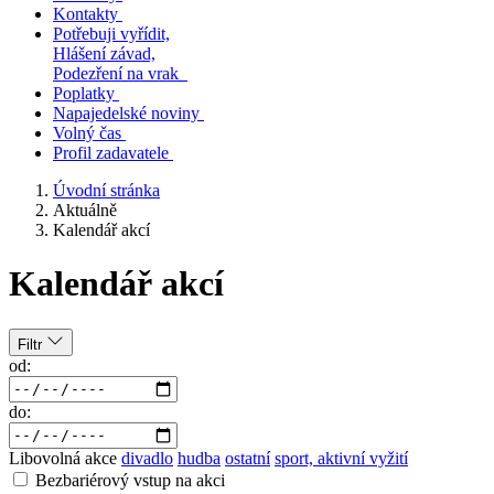
Kontakty
Potřebuji vyřídit,
Hlášení závad,
Podezření na vrak
Poplatky
Napajedelské noviny
Volný čas
Profil zadavatele
Úvodní stránka
Aktuálně
Kalendář akcí
Kalendář akcí
Filtr
od:
do:
Libovolná akce
divadlo
hudba
ostatní
sport, aktivní vyžití
Bezbariérový vstup na akci