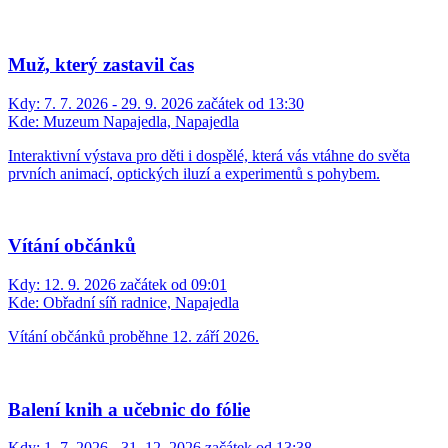
Muž, který zastavil čas
Kdy:
7. 7. 2026 - 29. 9. 2026 začátek od 13:30
Kde:
Muzeum Napajedla, Napajedla
Interaktivní výstava pro děti i dospělé, která vás vtáhne do světa
prvních animací, optických iluzí a experimentů s pohybem.
Vítání občánků
Kdy:
12. 9. 2026 začátek od 09:01
Kde:
Obřadní síň radnice, Napajedla
Vítání občánků proběhne 12. září 2026.
Balení knih a učebnic do fólie
Kdy:
1. 7. 2026 - 31. 12. 2026 začátek od 13:38