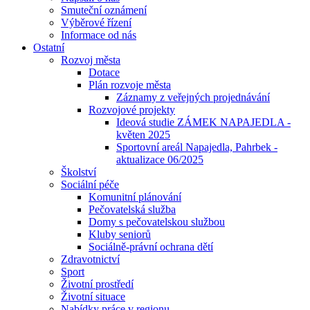
Smuteční oznámení
Výběrové řízení
Informace od nás
Ostatní
Rozvoj města
Dotace
Plán rozvoje města
Záznamy z veřejných projednávání
Rozvojové projekty
Ideová studie ZÁMEK NAPAJEDLA -
květen 2025
Sportovní areál Napajedla, Pahrbek -
aktualizace 06/2025
Školství
Sociální péče
Komunitní plánování
Pečovatelská služba
Domy s pečovatelskou službou
Kluby seniorů
Sociálně-právní ochrana dětí
Zdravotnictví
Sport
Životní prostředí
Životní situace
Nabídky práce v regionu