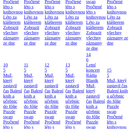
Pročtené
Pročtené
Pročtené
Pročtené
swap
Pročtené
léto s
léto s
léto s
léto s
Pročtené
léto s
knihovnou
knihovnou
knihovnou
knihovnou
léto s
knihovnou
Léto za
Léto za
Léto za
Léto za
knihovnou
Léto za
klášterem
klášterem
klášterem
klášterem
Léto za
klášterem
Zobrazit
Zobrazit
Zobrazit
Zobrazit
klášterem
Zobrazit
všechny
všechny
všechny
všechny
Zobrazit
všechny
záznamy
záznamy
záznamy
záznamy
všechny
záznamy ze
ze dne
ze dne
ze dne
ze dne
záznamy
dne
ze dne
14
6
10
11
12
13
Letní
5
5
5
5
koncert
15
Muž,
Muž,
Muž,
Muž,
Rádia
5
který
který
který
který
Blaník
Muž, který
zastavil
zastavil
zastavil
zastavil
Muž,
zastavil čas
čas
Balení
čas
Balení
čas
Balení
čas
Balení
který
Balení knih
knih a
knih a
knih a
knih a
zastavil
a učebnic
učebnic
učebnic
učebnic
učebnic
čas
Balení
do fólie
do fólie
do fólie
do fólie
do fólie
knih a
Puzzle
Puzzle
Puzzle
Puzzle
Puzzle
učebnic
swap
swap
swap
swap
swap
do fólie
Pročtené
Pročtené
Pročtené
Pročtené
Pročtené
Puzzle
léto s
léto s
léto s
léto s
léto s
swap
knihovnou