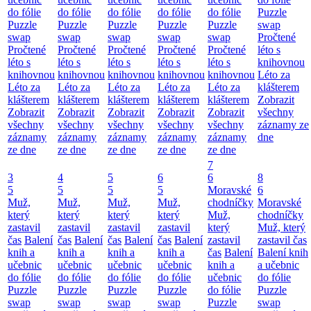
do fólie
do fólie
do fólie
do fólie
do fólie
Puzzle
Puzzle
Puzzle
Puzzle
Puzzle
Puzzle
swap
swap
swap
swap
swap
swap
Pročtené
Pročtené
Pročtené
Pročtené
Pročtené
Pročtené
léto s
léto s
léto s
léto s
léto s
léto s
knihovnou
knihovnou
knihovnou
knihovnou
knihovnou
knihovnou
Léto za
Léto za
Léto za
Léto za
Léto za
Léto za
klášterem
klášterem
klášterem
klášterem
klášterem
klášterem
Zobrazit
Zobrazit
Zobrazit
Zobrazit
Zobrazit
Zobrazit
všechny
všechny
všechny
všechny
všechny
všechny
záznamy ze
záznamy
záznamy
záznamy
záznamy
záznamy
dne
ze dne
ze dne
ze dne
ze dne
ze dne
7
3
4
5
6
6
8
5
5
5
5
Moravské
6
Muž,
Muž,
Muž,
Muž,
chodníčky
Moravské
který
který
který
který
Muž,
chodníčky
zastavil
zastavil
zastavil
zastavil
který
Muž, který
čas
Balení
čas
Balení
čas
Balení
čas
Balení
zastavil
zastavil čas
knih a
knih a
knih a
knih a
čas
Balení
Balení knih
učebnic
učebnic
učebnic
učebnic
knih a
a učebnic
do fólie
do fólie
do fólie
do fólie
učebnic
do fólie
Puzzle
Puzzle
Puzzle
Puzzle
do fólie
Puzzle
swap
swap
swap
swap
Puzzle
swap