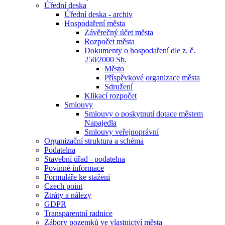
Úřední deska
Úřední deska - archiv
Hospodaření města
Závěrečný účet města
Rozpočet města
Dokumenty o hospodaření dle z. č.
250⁄2000 Sb.
Město
Příspěvkové organizace města
Sdružení
Klikací rozpočet
Smlouvy
Smlouvy o poskytnutí dotace městem
Napajedla
Smlouvy veřejnoprávní
Organizační struktura a schéma
Podatelna
Stavební úřad - podatelna
Povinné informace
Formuláře ke stažení
Czech point
Ztráty a nálezy
GDPR
Transparentní radnice
Zábory pozemků ve vlastnictví města