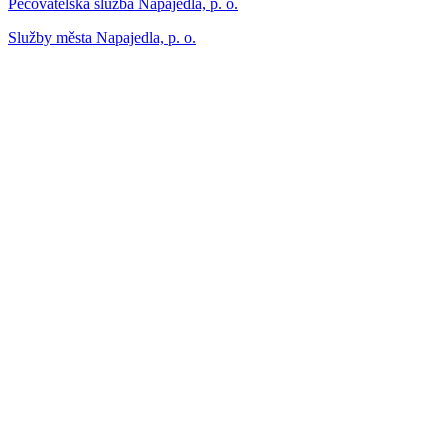
Pečovatelská služba Napajedla, p. o.
Služby města Napajedla, p. o.