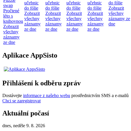
Puzzle
učebnic
učebnic
učebnic
učebnic
do fólie
swap
do fólie
do fólie
do fólie
do fólie
Zobrazit
Pročtené
Zobrazit
Zobrazit
Zobrazit
Zobrazit
všechny
léto s
všechny
všechny
všechny
všechny
záznamy ze
knihovnou
záznamy
záznamy
záznamy
záznamy
dne
Zobrazit
ze dne
ze dne
ze dne
ze dne
všechny
záznamy
ze dne
Aplikace AppSisto
Přihlášení k odběru zpráv
Dostávejte
informace z našeho webu
prostřednictvím SMS a e-mailů
Chci se zaregistrovat
Aktuální počasí
dnes, neděle 9. 8. 2026