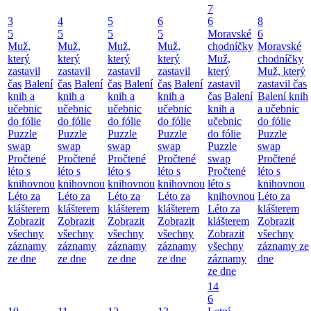
7
3
4
5
6
6
8
5
5
5
5
Moravské
6
Muž,
Muž,
Muž,
Muž,
chodníčky
Moravské
který
který
který
který
Muž,
chodníčky
zastavil
zastavil
zastavil
zastavil
který
Muž, který
čas
Balení
čas
Balení
čas
Balení
čas
Balení
zastavil
zastavil čas
knih a
knih a
knih a
knih a
čas
Balení
Balení knih
učebnic
učebnic
učebnic
učebnic
knih a
a učebnic
do fólie
do fólie
do fólie
do fólie
učebnic
do fólie
Puzzle
Puzzle
Puzzle
Puzzle
do fólie
Puzzle
swap
swap
swap
swap
Puzzle
swap
Pročtené
Pročtené
Pročtené
Pročtené
swap
Pročtené
léto s
léto s
léto s
léto s
Pročtené
léto s
knihovnou
knihovnou
knihovnou
knihovnou
léto s
knihovnou
Léto za
Léto za
Léto za
Léto za
knihovnou
Léto za
klášterem
klášterem
klášterem
klášterem
Léto za
klášterem
Zobrazit
Zobrazit
Zobrazit
Zobrazit
klášterem
Zobrazit
všechny
všechny
všechny
všechny
Zobrazit
všechny
záznamy
záznamy
záznamy
záznamy
všechny
záznamy ze
ze dne
ze dne
ze dne
ze dne
záznamy
dne
ze dne
14
6