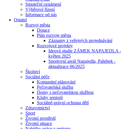
Smuteční oznámení
Výběrové řízení
Informace od nás
Ostatní
Rozvoj města
Dotace
Plán rozvoje města
Záznamy z veřejných projednávání
Rozvojové projekty
Ideová studie ZÁMEK NAPAJEDLA -
květen 2025
Sportovní areál Napajedla, Pahrbek -
aktualizace 06/2025
Školství
Sociální péče
Komunitní plánování
Pečovatelská služba
Domy s pečovatelskou službou
Kluby seniorů
Sociálně-právní ochrana dětí
Zdravotnictví
Sport
Životní prostředí
Životní situace
Nabídky práce v regionu