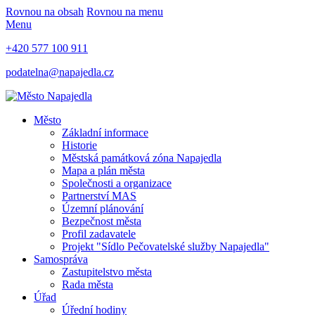
Rovnou na obsah
Rovnou na menu
Menu
+420 577 100 911
podatelna@napajedla.cz
Město
Základní informace
Historie
Městská památková zóna Napajedla
Mapa a plán města
Společnosti a organizace
Partnerství MAS
Územní plánování
Bezpečnost města
Profil zadavatele
Projekt "Sídlo Pečovatelské služby Napajedla"
Samospráva
Zastupitelstvo města
Rada města
Úřad
Úřední hodiny