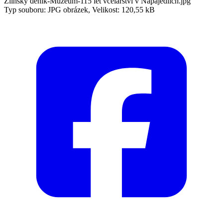
Zlínský deník-Muzeum-115 let včelařství v Napajedlích.jpg
Typ souboru: JPG obrázek, Velikost: 120,55 kB