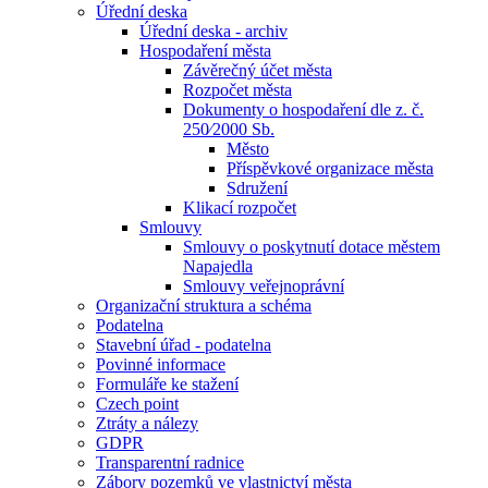
Úřední deska
Úřední deska - archiv
Hospodaření města
Závěrečný účet města
Rozpočet města
Dokumenty o hospodaření dle z. č.
250⁄2000 Sb.
Město
Příspěvkové organizace města
Sdružení
Klikací rozpočet
Smlouvy
Smlouvy o poskytnutí dotace městem
Napajedla
Smlouvy veřejnoprávní
Organizační struktura a schéma
Podatelna
Stavební úřad - podatelna
Povinné informace
Formuláře ke stažení
Czech point
Ztráty a nálezy
GDPR
Transparentní radnice
Zábory pozemků ve vlastnictví města