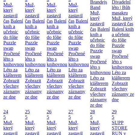
Brandejs
Divadelní
Muž,
Muž,
Muž,
Muž,
Band
léto | Bůh
který
který
který
který
Muž,
masakru
zastavil
zastavil
zastavil
zastavil
který
Muž, který
čas
Balení
čas
Balení
čas
Balení
čas
Balení
zastavil
zastavil čas
knih a
knih a
knih a
knih a
čas
Balení
Balení knih
učebnic
učebnic
učebnic
učebnic
knih a
a učebnic
do fólie
do fólie
do fólie
do fólie
učebnic
do fólie
Puzzle
Puzzle
Puzzle
Puzzle
do fólie
Puzzle
swap
swap
swap
swap
Puzzle
swap
Pročtené
Pročtené
Pročtené
Pročtené
swap
Pročtené
léto s
léto s
léto s
léto s
Pročtené
léto s
knihovnou
knihovnou
knihovnou
knihovnou
léto s
knihovnou
Léto za
Léto za
Léto za
Léto za
knihovnou
Léto za
klášterem
klášterem
klášterem
klášterem
Léto za
klášterem
Zobrazit
Zobrazit
Zobrazit
Zobrazit
klášterem
Zobrazit
všechny
všechny
všechny
všechny
Zobrazit
všechny
záznamy
záznamy
záznamy
záznamy
všechny
záznamy ze
ze dne
ze dne
ze dne
ze dne
záznamy
dne
ze dne
24
25
26
27
28
29
5
5
5
5
5
5
Muž,
Muž,
Muž,
Muž,
Muž,
SUPP
který
který
který
který
který
STORE
zastavil
zastavil
zastavil
zastavil
zastavil
RUN v