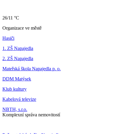
26/11 °C
Organizace ve městě
Hasiči
1. ZŠ Napajedla
2. ZŠ Napajedla
Mateřská škola Napajedla p. o.
DDM Matýsek
Klub kultury
Kabelová televize
NBTH, s.r.o.
Komplexní správa nemovitostí