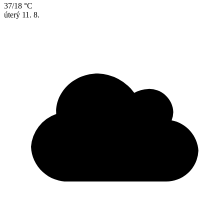
37/18 °C
úterý
11. 8.