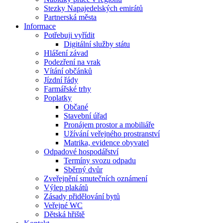
Stezky Napajedelských emirátů
Partnerská města
Informace
Potřebuji vyřídit
Digitální služby státu
Hlášení závad
Podezření na vrak
Vítání občánků
Jízdní řády
Farmářské trhy
Poplatky
Občané
Stavební úřad
Pronájem prostor a mobiliáře
Užívání veřejného prostranství
Matrika, evidence obyvatel
Odpadové hospodářství
Termíny svozu odpadu
Sběrný dvůr
Zveřejnění smutečních oznámení
Výlep plakátů
Zásady přidělování bytů
Veřejné WC
Dětská hřiště