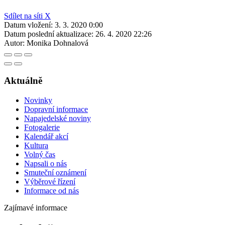
Sdílet na síti X
Datum vložení:
3. 3. 2020 0:00
Datum poslední aktualizace:
26. 4. 2020 22:26
Autor:
Monika Dohnalová
Aktuálně
Novinky
Dopravní informace
Napajedelské noviny
Fotogalerie
Kalendář akcí
Kultura
Volný čas
Napsali o nás
Smuteční oznámení
Výběrové řízení
Informace od nás
Zajímavé informace