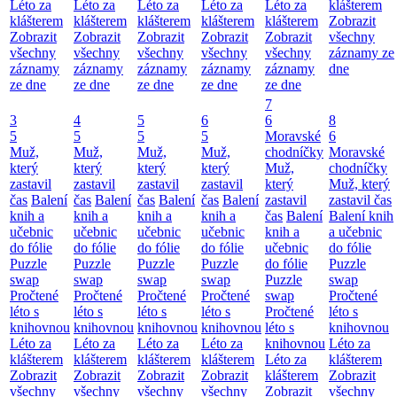
Léto za
Léto za
Léto za
Léto za
Léto za
klášterem
klášterem
klášterem
klášterem
klášterem
klášterem
Zobrazit
Zobrazit
Zobrazit
Zobrazit
Zobrazit
Zobrazit
všechny
všechny
všechny
všechny
všechny
všechny
záznamy ze
záznamy
záznamy
záznamy
záznamy
záznamy
dne
ze dne
ze dne
ze dne
ze dne
ze dne
7
3
4
5
6
6
8
5
5
5
5
Moravské
6
Muž,
Muž,
Muž,
Muž,
chodníčky
Moravské
který
který
který
který
Muž,
chodníčky
zastavil
zastavil
zastavil
zastavil
který
Muž, který
čas
Balení
čas
Balení
čas
Balení
čas
Balení
zastavil
zastavil čas
knih a
knih a
knih a
knih a
čas
Balení
Balení knih
učebnic
učebnic
učebnic
učebnic
knih a
a učebnic
do fólie
do fólie
do fólie
do fólie
učebnic
do fólie
Puzzle
Puzzle
Puzzle
Puzzle
do fólie
Puzzle
swap
swap
swap
swap
Puzzle
swap
Pročtené
Pročtené
Pročtené
Pročtené
swap
Pročtené
léto s
léto s
léto s
léto s
Pročtené
léto s
knihovnou
knihovnou
knihovnou
knihovnou
léto s
knihovnou
Léto za
Léto za
Léto za
Léto za
knihovnou
Léto za
klášterem
klášterem
klášterem
klášterem
Léto za
klášterem
Zobrazit
Zobrazit
Zobrazit
Zobrazit
klášterem
Zobrazit
všechny
všechny
všechny
všechny
Zobrazit
všechny