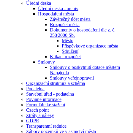
Úřední deska
Úřední deska - archiv
Hospodaření města
Závěrečný účet města
Rozpočet města
Dokumenty o hospodaření dle z. č.
250⁄2000 Sb.
Město
Příspěvkové organizace města
Sdružení
Klikací rozpočet
Smlouvy
Smlouvy o poskytnutí dotace městem
Napajedla
Smlouvy veřejnoprávní
Organizační struktura a schéma
Podatelna
Stavební úřad - podatelna
Povinné informace
Formuláře ke stažení
Czech point
Ztráty a nálezy
GDPR
Transparentní radnice
Zábory pozemků ve vlastnictví města