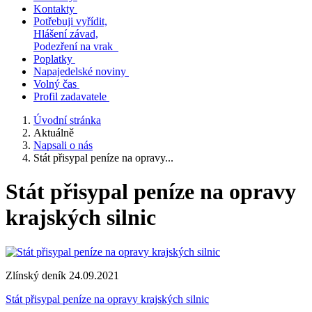
Kontakty
Potřebuji vyřídit,
Hlášení závad,
Podezření na vrak
Poplatky
Napajedelské noviny
Volný čas
Profil zadavatele
Úvodní stránka
Aktuálně
Napsali o nás
Stát přisypal peníze na opravy...
Stát přisypal peníze na opravy
krajských silnic
Zlínský deník 24.09.2021
Stát přisypal peníze na opravy krajských silnic