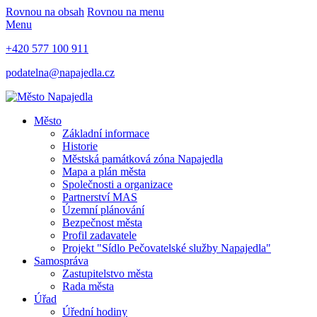
Rovnou na obsah
Rovnou na menu
Menu
+420 577 100 911
podatelna@napajedla.cz
Město
Základní informace
Historie
Městská památková zóna Napajedla
Mapa a plán města
Společnosti a organizace
Partnerství MAS
Územní plánování
Bezpečnost města
Profil zadavatele
Projekt "Sídlo Pečovatelské služby Napajedla"
Samospráva
Zastupitelstvo města
Rada města
Úřad
Úřední hodiny