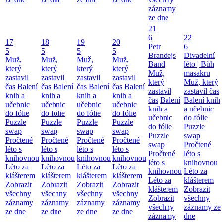
záznamy
ze dne
21
6
22
17
18
19
20
Petr
6
5
5
5
5
Brandejs
Divadelní
Muž,
Muž,
Muž,
Muž,
Band
léto | Bůh
který
který
který
který
Muž,
masakru
zastavil
zastavil
zastavil
zastavil
který
Muž, který
čas
Balení
čas
Balení
čas
Balení
čas
Balení
zastavil
zastavil čas
knih a
knih a
knih a
knih a
čas
Balení
Balení knih
učebnic
učebnic
učebnic
učebnic
knih a
a učebnic
do fólie
do fólie
do fólie
do fólie
učebnic
do fólie
Puzzle
Puzzle
Puzzle
Puzzle
do fólie
Puzzle
swap
swap
swap
swap
Puzzle
swap
Pročtené
Pročtené
Pročtené
Pročtené
swap
Pročtené
léto s
léto s
léto s
léto s
Pročtené
léto s
knihovnou
knihovnou
knihovnou
knihovnou
léto s
knihovnou
Léto za
Léto za
Léto za
Léto za
knihovnou
Léto za
klášterem
klášterem
klášterem
klášterem
Léto za
klášterem
Zobrazit
Zobrazit
Zobrazit
Zobrazit
klášterem
Zobrazit
všechny
všechny
všechny
všechny
Zobrazit
všechny
záznamy
záznamy
záznamy
záznamy
všechny
záznamy ze
ze dne
ze dne
ze dne
ze dne
záznamy
dne