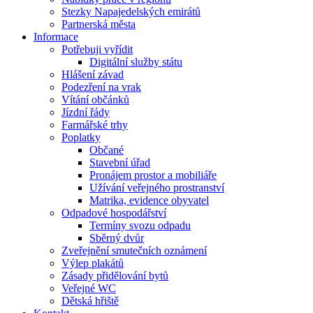
Stezky Napajedelských emirátů
Partnerská města
Informace
Potřebuji vyřídit
Digitální služby státu
Hlášení závad
Podezření na vrak
Vítání občánků
Jízdní řády
Farmářské trhy
Poplatky
Občané
Stavební úřad
Pronájem prostor a mobiliáře
Užívání veřejného prostranství
Matrika, evidence obyvatel
Odpadové hospodářství
Termíny svozu odpadu
Sběrný dvůr
Zveřejnění smutečních oznámení
Výlep plakátů
Zásady přidělování bytů
Veřejné WC
Dětská hřiště