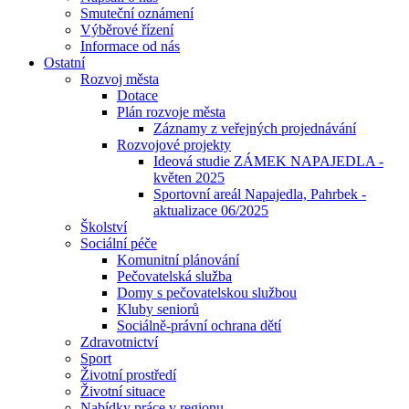
Smuteční oznámení
Výběrové řízení
Informace od nás
Ostatní
Rozvoj města
Dotace
Plán rozvoje města
Záznamy z veřejných projednávání
Rozvojové projekty
Ideová studie ZÁMEK NAPAJEDLA -
květen 2025
Sportovní areál Napajedla, Pahrbek -
aktualizace 06/2025
Školství
Sociální péče
Komunitní plánování
Pečovatelská služba
Domy s pečovatelskou službou
Kluby seniorů
Sociálně-právní ochrana dětí
Zdravotnictví
Sport
Životní prostředí
Životní situace
Nabídky práce v regionu