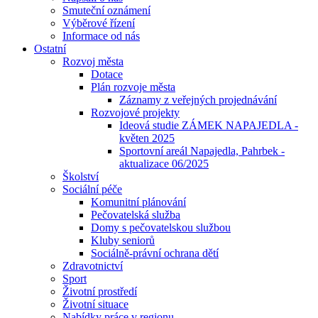
Smuteční oznámení
Výběrové řízení
Informace od nás
Ostatní
Rozvoj města
Dotace
Plán rozvoje města
Záznamy z veřejných projednávání
Rozvojové projekty
Ideová studie ZÁMEK NAPAJEDLA -
květen 2025
Sportovní areál Napajedla, Pahrbek -
aktualizace 06/2025
Školství
Sociální péče
Komunitní plánování
Pečovatelská služba
Domy s pečovatelskou službou
Kluby seniorů
Sociálně-právní ochrana dětí
Zdravotnictví
Sport
Životní prostředí
Životní situace
Nabídky práce v regionu