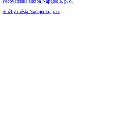
Pečovatelská služba Napajedla, p. o.
Služby města Napajedla, p. o.