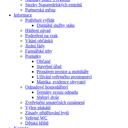
Stezky Napajedelských emirátů
Partnerská města
Informace
Potřebuji vyřídit
Digitální služby státu
Hlášení závad
Podezření na vrak
Vítání občánků
Jízdní řády
Farmářské trhy
Poplatky
Občané
Stavební úřad
Pronájem prostor a mobiliáře
Užívání veřejného prostranství
Matrika, evidence obyvatel
Odpadové hospodářství
Termíny svozu odpadu
Sběrný dvůr
Zveřejnění smutečních oznámení
Výlep plakátů
Zásady přidělování bytů
Veřejné WC
Dětská hřiště