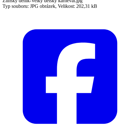
Zlínský deník-Velký dětský karneval.jpg
Typ souboru: JPG obrázek, Velikost: 202,31 kB