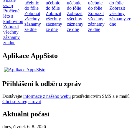
Puzzle
učebnic
učebnic
učebnic
učebnic
do fólie
swap
do fólie
do fólie
do fólie
do fólie
Zobrazit
Pročtené
Zobrazit
Zobrazit
Zobrazit
Zobrazit
všechny
léto s
všechny
všechny
všechny
všechny
záznamy ze
knihovnou
záznamy
záznamy
záznamy
záznamy
dne
Zobrazit
ze dne
ze dne
ze dne
ze dne
všechny
záznamy
ze dne
Aplikace AppSisto
Přihlášení k odběru zpráv
Dostávejte
informace z našeho webu
prostřednictvím SMS a e-mailů
Chci se zaregistrovat
Aktuální počasí
dnes, čtvrtek 6. 8. 2026