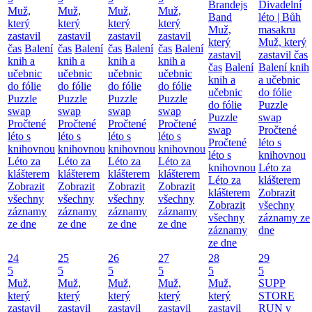
Brandejs
Divadelní
Muž,
Muž,
Muž,
Muž,
Band
léto | Bůh
který
který
který
který
Muž,
masakru
zastavil
zastavil
zastavil
zastavil
který
Muž, který
čas
Balení
čas
Balení
čas
Balení
čas
Balení
zastavil
zastavil čas
knih a
knih a
knih a
knih a
čas
Balení
Balení knih
učebnic
učebnic
učebnic
učebnic
knih a
a učebnic
do fólie
do fólie
do fólie
do fólie
učebnic
do fólie
Puzzle
Puzzle
Puzzle
Puzzle
do fólie
Puzzle
swap
swap
swap
swap
Puzzle
swap
Pročtené
Pročtené
Pročtené
Pročtené
swap
Pročtené
léto s
léto s
léto s
léto s
Pročtené
léto s
knihovnou
knihovnou
knihovnou
knihovnou
léto s
knihovnou
Léto za
Léto za
Léto za
Léto za
knihovnou
Léto za
klášterem
klášterem
klášterem
klášterem
Léto za
klášterem
Zobrazit
Zobrazit
Zobrazit
Zobrazit
klášterem
Zobrazit
všechny
všechny
všechny
všechny
Zobrazit
všechny
záznamy
záznamy
záznamy
záznamy
všechny
záznamy ze
ze dne
ze dne
ze dne
ze dne
záznamy
dne
ze dne
24
25
26
27
28
29
5
5
5
5
5
5
Muž,
Muž,
Muž,
Muž,
Muž,
SUPP
který
který
který
který
který
STORE
zastavil
zastavil
zastavil
zastavil
zastavil
RUN v