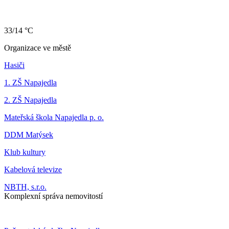
33/14 °C
Organizace ve městě
Hasiči
1. ZŠ Napajedla
2. ZŠ Napajedla
Mateřská škola Napajedla p. o.
DDM Matýsek
Klub kultury
Kabelová televize
NBTH, s.r.o.
Komplexní správa nemovitostí