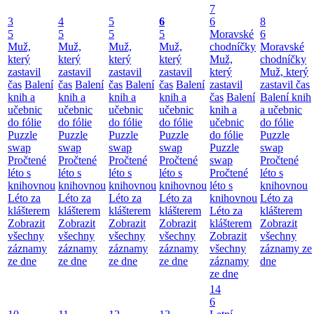
7
3
4
5
6
6
8
5
5
5
5
Moravské
6
Muž,
Muž,
Muž,
Muž,
chodníčky
Moravské
který
který
který
který
Muž,
chodníčky
zastavil
zastavil
zastavil
zastavil
který
Muž, který
čas
Balení
čas
Balení
čas
Balení
čas
Balení
zastavil
zastavil čas
knih a
knih a
knih a
knih a
čas
Balení
Balení knih
učebnic
učebnic
učebnic
učebnic
knih a
a učebnic
do fólie
do fólie
do fólie
do fólie
učebnic
do fólie
Puzzle
Puzzle
Puzzle
Puzzle
do fólie
Puzzle
swap
swap
swap
swap
Puzzle
swap
Pročtené
Pročtené
Pročtené
Pročtené
swap
Pročtené
léto s
léto s
léto s
léto s
Pročtené
léto s
knihovnou
knihovnou
knihovnou
knihovnou
léto s
knihovnou
Léto za
Léto za
Léto za
Léto za
knihovnou
Léto za
klášterem
klášterem
klášterem
klášterem
Léto za
klášterem
Zobrazit
Zobrazit
Zobrazit
Zobrazit
klášterem
Zobrazit
všechny
všechny
všechny
všechny
Zobrazit
všechny
záznamy
záznamy
záznamy
záznamy
všechny
záznamy ze
ze dne
ze dne
ze dne
ze dne
záznamy
dne
ze dne
14
6