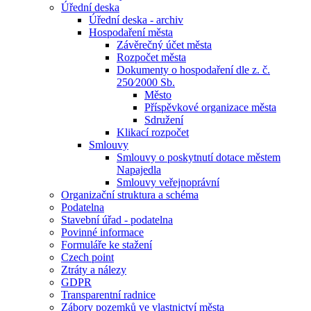
Úřední deska
Úřední deska - archiv
Hospodaření města
Závěrečný účet města
Rozpočet města
Dokumenty o hospodaření dle z. č.
250⁄2000 Sb.
Město
Příspěvkové organizace města
Sdružení
Klikací rozpočet
Smlouvy
Smlouvy o poskytnutí dotace městem
Napajedla
Smlouvy veřejnoprávní
Organizační struktura a schéma
Podatelna
Stavební úřad - podatelna
Povinné informace
Formuláře ke stažení
Czech point
Ztráty a nálezy
GDPR
Transparentní radnice
Zábory pozemků ve vlastnictví města