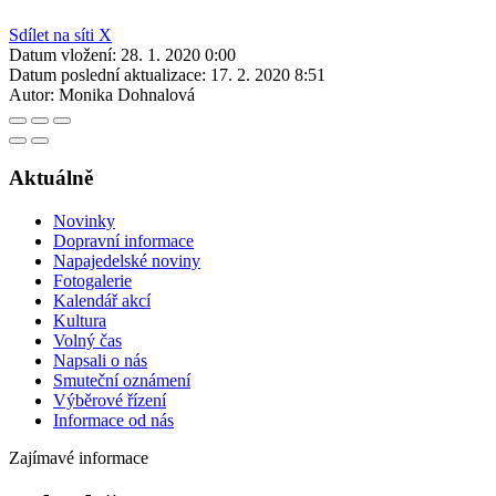
Sdílet na síti X
Datum vložení:
28. 1. 2020 0:00
Datum poslední aktualizace:
17. 2. 2020 8:51
Autor:
Monika Dohnalová
Aktuálně
Novinky
Dopravní informace
Napajedelské noviny
Fotogalerie
Kalendář akcí
Kultura
Volný čas
Napsali o nás
Smuteční oznámení
Výběrové řízení
Informace od nás
Zajímavé informace