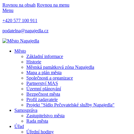
Rovnou na obsah
Rovnou na menu
Menu
+420 577 100 911
podatelna@napajedla.cz
Město
Základní informace
Historie
Městská památková zóna Napajedla
Mapa a plán města
Společnosti a organizace
Partnerství MAS
Územní plánování
Bezpečnost města
Profil zadavatele
Projekt "Sídlo Pečovatelské služby Napajedla"
Samospráva
Zastupitelstvo města
Rada města
Úřad
Úřední hodiny