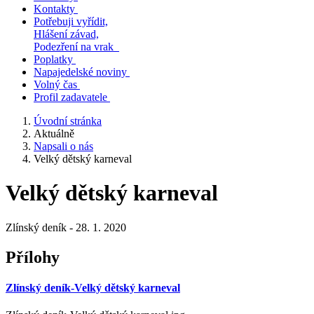
Kontakty
Potřebuji vyřídit,
Hlášení závad,
Podezření na vrak
Poplatky
Napajedelské noviny
Volný čas
Profil zadavatele
Úvodní stránka
Aktuálně
Napsali o nás
Velký dětský karneval
Velký dětský karneval
Zlínský deník - 28. 1. 2020
Přílohy
Zlínský deník-Velký dětský karneval