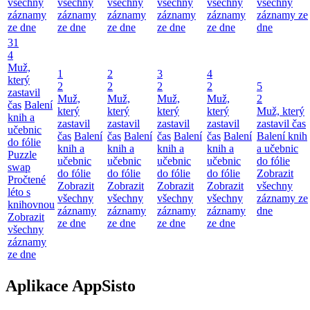
všechny
všechny
všechny
všechny
všechny
všechny
záznamy
záznamy
záznamy
záznamy
záznamy
záznamy ze
ze dne
ze dne
ze dne
ze dne
ze dne
dne
31
4
Muž,
1
2
3
4
který
2
2
2
2
5
zastavil
Muž,
Muž,
Muž,
Muž,
2
čas
Balení
který
který
který
který
Muž, který
knih a
zastavil
zastavil
zastavil
zastavil
zastavil čas
učebnic
čas
Balení
čas
Balení
čas
Balení
čas
Balení
Balení knih
do fólie
knih a
knih a
knih a
knih a
a učebnic
Puzzle
učebnic
učebnic
učebnic
učebnic
do fólie
swap
do fólie
do fólie
do fólie
do fólie
Zobrazit
Pročtené
Zobrazit
Zobrazit
Zobrazit
Zobrazit
všechny
léto s
všechny
všechny
všechny
všechny
záznamy ze
knihovnou
záznamy
záznamy
záznamy
záznamy
dne
Zobrazit
ze dne
ze dne
ze dne
ze dne
všechny
záznamy
ze dne
Aplikace AppSisto