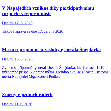
V Napajedlích vznikne díky participativnímu
rozpočtu veřejné ohniště
Datum:
17. 6. 2026
Tisková zpráva ze dne 17. června 2026
Město si připomnělo zásluhy generála Šnejdárka
Datum:
16. 6. 2026
Zvolen si připomněl generála Josefa Šnejdárka, který v roce 1919
významně přispěl k obraně města. Pietního aktu se zúčastnil starosta
města Napajedel Mgr. Robert Podlas.
Změny v jízdních řádech
Datum:
11. 6. 2026