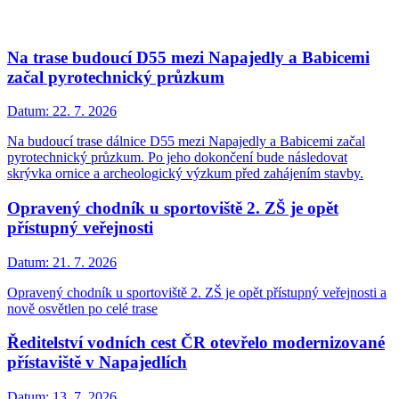
Na trase budoucí D55 mezi Napajedly a Babicemi
začal pyrotechnický průzkum
Datum:
22. 7. 2026
Na budoucí trase dálnice D55 mezi Napajedly a Babicemi začal
pyrotechnický průzkum. Po jeho dokončení bude následovat
skrývka ornice a archeologický výzkum před zahájením stavby.
Opravený chodník u sportoviště 2. ZŠ je opět
přístupný veřejnosti
Datum:
21. 7. 2026
Opravený chodník u sportoviště 2. ZŠ je opět přístupný veřejnosti a
nově osvětlen po celé trase
Ředitelství vodních cest ČR otevřelo modernizované
přístaviště v Napajedlích
Datum:
13. 7. 2026