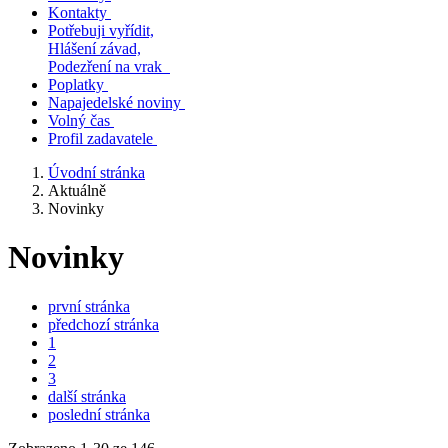
Kontakty
Potřebuji vyřídit,
Hlášení závad,
Podezření na vrak
Poplatky
Napajedelské noviny
Volný čas
Profil zadavatele
Úvodní stránka
Aktuálně
Novinky
Novinky
první stránka
předchozí stránka
1
2
3
další stránka
poslední stránka