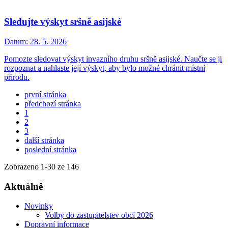
Sledujte výskyt sršně asijské
Datum:
28. 5. 2026
Pomozte sledovat výskyt invazního druhu sršně asijské. Naučte se ji
rozpoznat a nahlaste její výskyt, aby bylo možné chránit místní
přírodu.
první stránka
předchozí stránka
1
2
3
další stránka
poslední stránka
Zobrazeno
1
-
30
ze 146
Aktuálně
Novinky
Volby do zastupitelstev obcí 2026
Dopravní informace