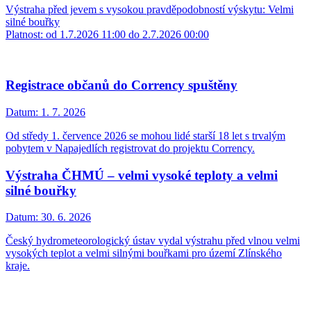
Výstraha před jevem s vysokou pravděpodobností výskytu: Velmi
silné bouřky
Platnost: od 1.7.2026 11:00 do 2.7.2026 00:00
Registrace občanů do Corrency spuštěny
Datum:
1. 7. 2026
Od středy 1. července 2026 se mohou lidé starší 18 let s trvalým
pobytem v Napajedlích registrovat do projektu Corrency.
Výstraha ČHMÚ – velmi vysoké teploty a velmi
silné bouřky
Datum:
30. 6. 2026
Český hydrometeorologický ústav vydal výstrahu před vlnou velmi
vysokých teplot a velmi silnými bouřkami pro území Zlínského
kraje.