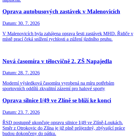
Oprava autobusových zastávek v Malenovicích
Datum:
30. 7. 2026
V Malenovicích byla zahájena oprava šesti zastávek MHD. Řidiče v
místě prací čeká snížení rychlosti a zúžení jízdního pruhu.
Nová časomíra v tělocvičně 2. ZŠ Napajedla
Datum:
28. 7. 2026
Moderní výsledková časomíra vyrobená na míru potřebám
sportovních oddílů zkvalitní zázemí pro halové sporty
Oprava silnice I/49 ve Zlíně se blíží ke konci
Datum:
23. 7. 2026
ŘSD postupně ukončuje opravu silnice I/49 ve Zlíně-Loukách.
Směr z Otrokovic do Zlína je již plně průjezdný, zbývající práce
budou dokončeny do pátku.