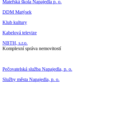
Mateřská škola Napajedla p. o.
DDM Matýsek
Klub kultury
Kabelová televize
NBTH, s.r.o.
Komplexní správa nemovitostí
Pečovatelská služba Napajedla, p. o.
Služby města Napajedla, p. o.