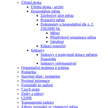
Úřední deska
Úřední deska - archiv
Hospodaření města
Závěrečný účet města
Rozpočet města
Dokumenty o hospodaření dle z. č.
250⁄2000 Sb.
Město
Příspěvkové organizace města
Sdružení
Klikací rozpočet
Smlouvy
Smlouvy o poskytnutí dotace městem
Napajedla
Smlouvy veřejnoprávní
Organizační struktura a schéma
Podatelna
Stavební úřad - podatelna
Povinné informace
Formuláře ke stažení
Czech point
Ztráty a nálezy
GDPR
Transparentní radnice
Zábory pozemků ve vlastnictví města