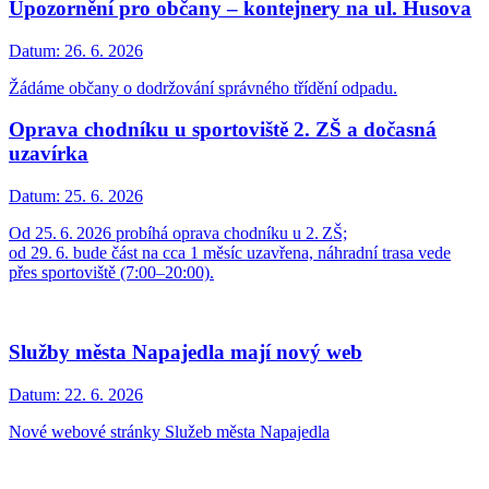
Upozornění pro občany – kontejnery na ul. Husova
Datum:
26. 6. 2026
Žádáme občany o dodržování správného třídění odpadu.
Oprava chodníku u sportoviště 2. ZŠ a dočasná
uzavírka
Datum:
25. 6. 2026
Od 25. 6. 2026 probíhá oprava chodníku u 2. ZŠ;
od 29. 6. bude část na cca 1 měsíc uzavřena, náhradní trasa vede
přes sportoviště (7:00–20:00).
Služby města Napajedla mají nový web
Datum:
22. 6. 2026
Nové webové stránky Služeb města Napajedla