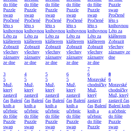
do fólie
do fólie
do fólie
do fólie
do fólie
Puzzle
Puzzle
Puzzle
Puzzle
Puzzle
Puzzle
swap
swap
swap
swap
swap
swap
Pročtené
Pročtené
Pročtené
Pročtené
Pročtené
Pročtené
léto s
léto s
léto s
léto s
léto s
léto s
knihovnou
knihovnou
knihovnou
knihovnou
knihovnou
knihovnou
Léto za
Léto za
Léto za
Léto za
Léto za
Léto za
klášterem
klášterem
klášterem
klášterem
klášterem
klášterem
Zobrazit
Zobrazit
Zobrazit
Zobrazit
Zobrazit
Zobrazit
všechny
všechny
všechny
všechny
všechny
všechny
záznamy ze
záznamy
záznamy
záznamy
záznamy
záznamy
dne
ze dne
ze dne
ze dne
ze dne
ze dne
7
3
4
5
6
6
8
5
5
5
5
Moravské
6
Muž,
Muž,
Muž,
Muž,
chodníčky
Moravské
který
který
který
který
Muž,
chodníčky
zastavil
zastavil
zastavil
zastavil
který
Muž, který
čas
Balení
čas
Balení
čas
Balení
čas
Balení
zastavil
zastavil čas
knih a
knih a
knih a
knih a
čas
Balení
Balení knih
učebnic
učebnic
učebnic
učebnic
knih a
a učebnic
do fólie
do fólie
do fólie
do fólie
učebnic
do fólie
Puzzle
Puzzle
Puzzle
Puzzle
do fólie
Puzzle
swap
swap
swap
swap
Puzzle
swap