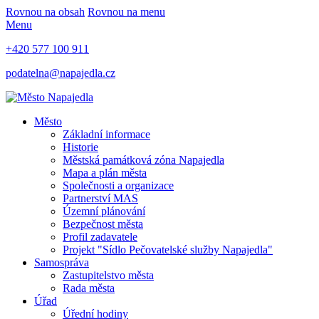
Rovnou na obsah
Rovnou na menu
Menu
+420 577 100 911
podatelna@napajedla.cz
Město
Základní informace
Historie
Městská památková zóna Napajedla
Mapa a plán města
Společnosti a organizace
Partnerství MAS
Územní plánování
Bezpečnost města
Profil zadavatele
Projekt "Sídlo Pečovatelské služby Napajedla"
Samospráva
Zastupitelstvo města
Rada města
Úřad
Úřední hodiny