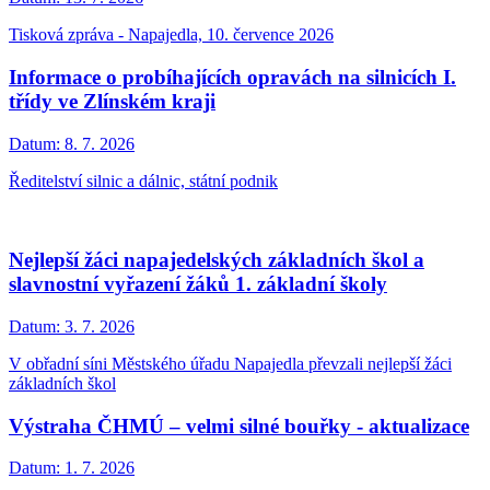
Tisková zpráva - Napajedla, 10. července 2026
Informace o probíhajících opravách na silnicích I.
třídy ve Zlínském kraji
Datum:
8. 7. 2026
Ředitelství silnic a dálnic, státní podnik
Nejlepší žáci napajedelských základních škol a
slavnostní vyřazení žáků 1. základní školy
Datum:
3. 7. 2026
V obřadní síni Městského úřadu Napajedla převzali nejlepší žáci
základních škol
Výstraha ČHMÚ – velmi silné bouřky - aktualizace
Datum:
1. 7. 2026