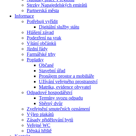
Stezky Napajedelských emirátů
Partnerská města
Informace
Potřebuji vyřídit
Digitální služby státu
Hlášení závad
Podezření na vrak
Vítání občánků
Jízdní řády
Farmářské trhy
Poplatky
Občané
Stavební úřad
Pronájem prostor a mobiliáře
Užívání veřejného prostranství
Matrika, evidence obyvatel
Odpadové hospodářství
Termíny svozu odpadu
Sběrný dvůr
Zveřejnění smutečních oznámení
Výlep plakátů
Zásady přidělování bytů
Veřejné WC
Dětská hřiště