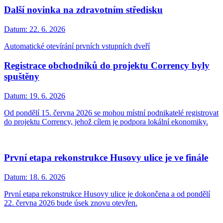
Další novinka na zdravotním středisku
Datum:
22. 6. 2026
Automatické otevírání prvních vstupních dveří
Registrace obchodníků do projektu Corrency byly
spuštěny
Datum:
19. 6. 2026
Od pondělí 15. června 2026 se mohou místní podnikatelé registrovat
do projektu Corrency, jehož cílem je podpora lokální ekonomiky.
První etapa rekonstrukce Husovy ulice je ve finále
Datum:
18. 6. 2026
První etapa rekonstrukce Husovy ulice je dokončena a od pondělí
22. června 2026 bude úsek znovu otevřen.