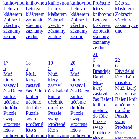
knihovnou
knihovnou
knihovnou
knihovnou
Pročtené
Léto za
Léto za
Léto za
Léto za
Léto za
léto s
klášterem
klášterem
klášterem
klášterem
klášterem
knihovnou
Zobrazit
Zobrazit
Zobrazit
Zobrazit
Zobrazit
Léto za
všechny
všechny
všechny
všechny
všechny
klášterem
záznamy ze
záznamy
záznamy
záznamy
záznamy
Zobrazit
dne
ze dne
ze dne
ze dne
ze dne
všechny
záznamy
ze dne
21
6
22
17
18
19
20
Petr
6
5
5
5
5
Brandejs
Divadelní
Muž,
Muž,
Muž,
Muž,
Band
léto | Bůh
který
který
který
který
Muž,
masakru
zastavil
zastavil
zastavil
zastavil
který
Muž, který
čas
Balení
čas
Balení
čas
Balení
čas
Balení
zastavil
zastavil čas
knih a
knih a
knih a
knih a
čas
Balení
Balení knih
učebnic
učebnic
učebnic
učebnic
knih a
a učebnic
do fólie
do fólie
do fólie
do fólie
učebnic
do fólie
Puzzle
Puzzle
Puzzle
Puzzle
do fólie
Puzzle
swap
swap
swap
swap
Puzzle
swap
Pročtené
Pročtené
Pročtené
Pročtené
swap
Pročtené
léto s
léto s
léto s
léto s
Pročtené
léto s
knihovnou
knihovnou
knihovnou
knihovnou
léto s
knihovnou