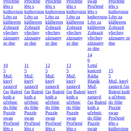
Pročtené
Pročtené
Pročtené
Pročtené
swap
Pročtené
léto s
léto s
léto s
léto s
Pročtené
léto s
knihovnou
knihovnou
knihovnou
knihovnou
léto s
knihovnou
Léto za
Léto za
Léto za
Léto za
knihovnou
Léto za
klášterem
klášterem
klášterem
klášterem
Léto za
klášterem
Zobrazit
Zobrazit
Zobrazit
Zobrazit
klášterem
Zobrazit
všechny
všechny
všechny
všechny
Zobrazit
všechny
záznamy
záznamy
záznamy
záznamy
všechny
záznamy ze
ze dne
ze dne
ze dne
ze dne
záznamy
dne
ze dne
14
6
10
11
12
13
Letní
5
5
5
5
koncert
15
Muž,
Muž,
Muž,
Muž,
Rádia
5
který
který
který
který
Blaník
Muž, který
zastavil
zastavil
zastavil
zastavil
Muž,
zastavil čas
čas
Balení
čas
Balení
čas
Balení
čas
Balení
který
Balení knih
knih a
knih a
knih a
knih a
zastavil
a učebnic
učebnic
učebnic
učebnic
učebnic
čas
Balení
do fólie
do fólie
do fólie
do fólie
do fólie
knih a
Puzzle
Puzzle
Puzzle
Puzzle
Puzzle
učebnic
swap
swap
swap
swap
swap
do fólie
Pročtené
Pročtené
Pročtené
Pročtené
Pročtené
Puzzle
léto s
léto s
léto s
léto s
léto s
swap
knihovnou