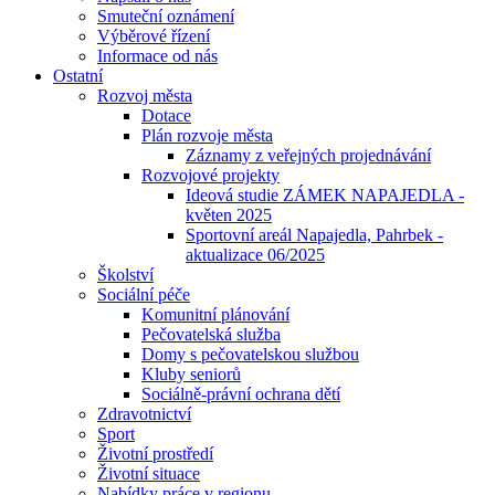
Smuteční oznámení
Výběrové řízení
Informace od nás
Ostatní
Rozvoj města
Dotace
Plán rozvoje města
Záznamy z veřejných projednávání
Rozvojové projekty
Ideová studie ZÁMEK NAPAJEDLA -
květen 2025
Sportovní areál Napajedla, Pahrbek -
aktualizace 06/2025
Školství
Sociální péče
Komunitní plánování
Pečovatelská služba
Domy s pečovatelskou službou
Kluby seniorů
Sociálně-právní ochrana dětí
Zdravotnictví
Sport
Životní prostředí
Životní situace
Nabídky práce v regionu