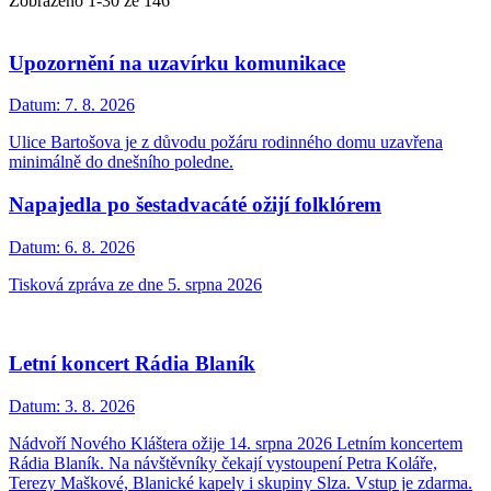
Zobrazeno
1
-
30
ze 146
Upozornění na uzavírku komunikace
Datum:
7. 8. 2026
Ulice Bartošova je z důvodu požáru rodinného domu uzavřena
minimálně do dnešního poledne.
Napajedla po šestadvacáté ožijí folklórem
Datum:
6. 8. 2026
Tisková zpráva ze dne 5. srpna 2026
Letní koncert Rádia Blaník
Datum:
3. 8. 2026
Nádvoří Nového Kláštera ožije 14. srpna 2026 Letním koncertem
Rádia Blaník. Na návštěvníky čekají vystoupení Petra Koláře,
Terezy Maškové, Blanické kapely i skupiny Slza. Vstup je zdarma.