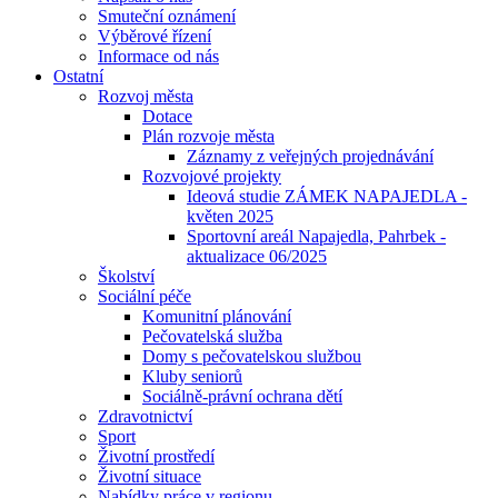
Smuteční oznámení
Výběrové řízení
Informace od nás
Ostatní
Rozvoj města
Dotace
Plán rozvoje města
Záznamy z veřejných projednávání
Rozvojové projekty
Ideová studie ZÁMEK NAPAJEDLA -
květen 2025
Sportovní areál Napajedla, Pahrbek -
aktualizace 06/2025
Školství
Sociální péče
Komunitní plánování
Pečovatelská služba
Domy s pečovatelskou službou
Kluby seniorů
Sociálně-právní ochrana dětí
Zdravotnictví
Sport
Životní prostředí
Životní situace
Nabídky práce v regionu