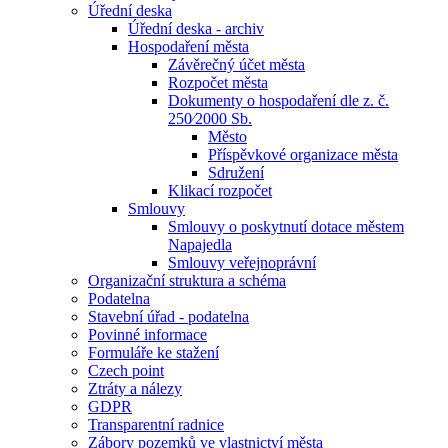
Úřední deska
Úřední deska - archiv
Hospodaření města
Závěrečný účet města
Rozpočet města
Dokumenty o hospodaření dle z. č.
250⁄2000 Sb.
Město
Příspěvkové organizace města
Sdružení
Klikací rozpočet
Smlouvy
Smlouvy o poskytnutí dotace městem
Napajedla
Smlouvy veřejnoprávní
Organizační struktura a schéma
Podatelna
Stavební úřad - podatelna
Povinné informace
Formuláře ke stažení
Czech point
Ztráty a nálezy
GDPR
Transparentní radnice
Zábory pozemků ve vlastnictví města