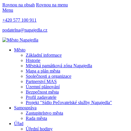
Rovnou na obsah
Rovnou na menu
Menu
+420 577 100 911
podatelna@napajedla.cz
Město
Základní informace
Historie
Městská památková zóna Napajedla
Mapa a plán města
Společnosti a organizace
Partnerství MAS
Územní plánování
Bezpečnost města
Profil zadavatele
Projekt "Sídlo Pečovatelské služby Napajedla"
Samospráva
Zastupitelstvo města
Rada města
Úřad
Úřední hodiny