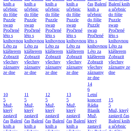
knih a
knih a
knih a
knih a
čas
Balení
Balení knih
učebnic
učebnic
učebnic
učebnic
knih a
a učebnic
do fólie
do fólie
do fólie
do fólie
učebnic
do fólie
Puzzle
Puzzle
Puzzle
Puzzle
do fólie
Puzzle
swap
swap
swap
swap
Puzzle
swap
Pročtené
Pročtené
Pročtené
Pročtené
swap
Pročtené
léto s
léto s
léto s
léto s
Pročtené
léto s
knihovnou
knihovnou
knihovnou
knihovnou
léto s
knihovnou
Léto za
Léto za
Léto za
Léto za
knihovnou
Léto za
klášterem
klášterem
klášterem
klášterem
Léto za
klášterem
Zobrazit
Zobrazit
Zobrazit
Zobrazit
klášterem
Zobrazit
všechny
všechny
všechny
všechny
Zobrazit
všechny
záznamy
záznamy
záznamy
záznamy
všechny
záznamy ze
ze dne
ze dne
ze dne
ze dne
záznamy
dne
ze dne
14
6
10
11
12
13
Letní
5
5
5
5
koncert
15
Muž,
Muž,
Muž,
Muž,
Rádia
5
který
který
který
který
Blaník
Muž, který
zastavil
zastavil
zastavil
zastavil
Muž,
zastavil čas
čas
Balení
čas
Balení
čas
Balení
čas
Balení
který
Balení knih
knih a
knih a
knih a
knih a
zastavil
a učebnic