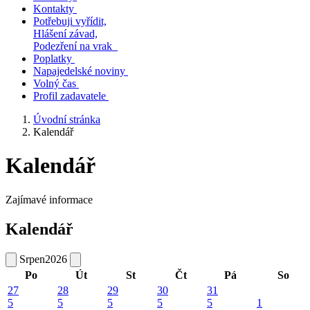
Kontakty
Potřebuji vyřídit,
Hlášení závad,
Podezření na vrak
Poplatky
Napajedelské noviny
Volný čas
Profil zadavatele
Úvodní stránka
Kalendář
Kalendář
Zajímavé informace
Kalendář
Srpen
2026
Po
Út
St
Čt
Pá
So
27
28
29
30
31
5
5
5
5
5
1