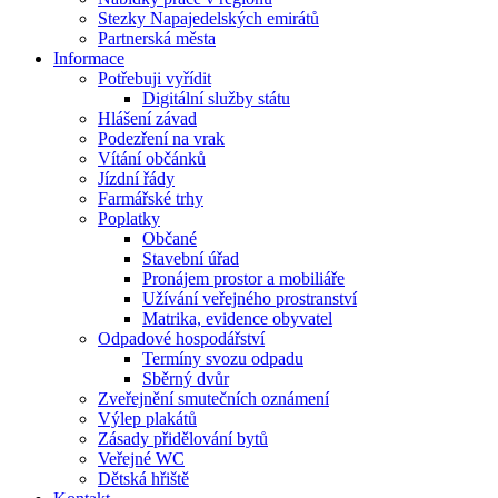
Stezky Napajedelských emirátů
Partnerská města
Informace
Potřebuji vyřídit
Digitální služby státu
Hlášení závad
Podezření na vrak
Vítání občánků
Jízdní řády
Farmářské trhy
Poplatky
Občané
Stavební úřad
Pronájem prostor a mobiliáře
Užívání veřejného prostranství
Matrika, evidence obyvatel
Odpadové hospodářství
Termíny svozu odpadu
Sběrný dvůr
Zveřejnění smutečních oznámení
Výlep plakátů
Zásady přidělování bytů
Veřejné WC
Dětská hřiště