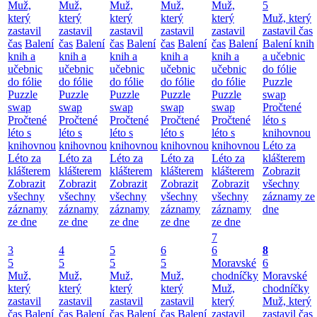
Muž,
Muž,
Muž,
Muž,
Muž,
5
který
který
který
který
který
Muž, který
zastavil
zastavil
zastavil
zastavil
zastavil
zastavil čas
čas
Balení
čas
Balení
čas
Balení
čas
Balení
čas
Balení
Balení knih
knih a
knih a
knih a
knih a
knih a
a učebnic
učebnic
učebnic
učebnic
učebnic
učebnic
do fólie
do fólie
do fólie
do fólie
do fólie
do fólie
Puzzle
Puzzle
Puzzle
Puzzle
Puzzle
Puzzle
swap
swap
swap
swap
swap
swap
Pročtené
Pročtené
Pročtené
Pročtené
Pročtené
Pročtené
léto s
léto s
léto s
léto s
léto s
léto s
knihovnou
knihovnou
knihovnou
knihovnou
knihovnou
knihovnou
Léto za
Léto za
Léto za
Léto za
Léto za
Léto za
klášterem
klášterem
klášterem
klášterem
klášterem
klášterem
Zobrazit
Zobrazit
Zobrazit
Zobrazit
Zobrazit
Zobrazit
všechny
všechny
všechny
všechny
všechny
všechny
záznamy ze
záznamy
záznamy
záznamy
záznamy
záznamy
dne
ze dne
ze dne
ze dne
ze dne
ze dne
7
3
4
5
6
6
8
5
5
5
5
Moravské
6
Muž,
Muž,
Muž,
Muž,
chodníčky
Moravské
který
který
který
který
Muž,
chodníčky
zastavil
zastavil
zastavil
zastavil
který
Muž, který
čas
Balení
čas
Balení
čas
Balení
čas
Balení
zastavil
zastavil čas