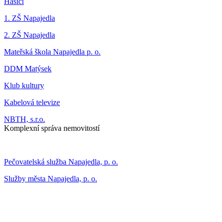
Hasiči
1. ZŠ Napajedla
2. ZŠ Napajedla
Mateřská škola Napajedla p. o.
DDM Matýsek
Klub kultury
Kabelová televize
NBTH, s.r.o.
Komplexní správa nemovitostí
Pečovatelská služba Napajedla, p. o.
Služby města Napajedla, p. o.