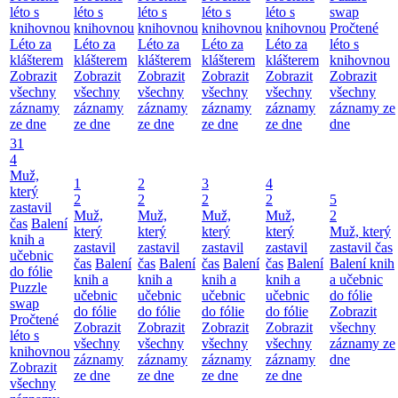
léto s
léto s
léto s
léto s
léto s
swap
knihovnou
knihovnou
knihovnou
knihovnou
knihovnou
Pročtené
Léto za
Léto za
Léto za
Léto za
Léto za
léto s
klášterem
klášterem
klášterem
klášterem
klášterem
knihovnou
Zobrazit
Zobrazit
Zobrazit
Zobrazit
Zobrazit
Zobrazit
všechny
všechny
všechny
všechny
všechny
všechny
záznamy
záznamy
záznamy
záznamy
záznamy
záznamy ze
ze dne
ze dne
ze dne
ze dne
ze dne
dne
31
4
Muž,
1
2
3
4
který
2
2
2
2
5
zastavil
Muž,
Muž,
Muž,
Muž,
2
čas
Balení
který
který
který
který
Muž, který
knih a
zastavil
zastavil
zastavil
zastavil
zastavil čas
učebnic
čas
Balení
čas
Balení
čas
Balení
čas
Balení
Balení knih
do fólie
knih a
knih a
knih a
knih a
a učebnic
Puzzle
učebnic
učebnic
učebnic
učebnic
do fólie
swap
do fólie
do fólie
do fólie
do fólie
Zobrazit
Pročtené
Zobrazit
Zobrazit
Zobrazit
Zobrazit
všechny
léto s
všechny
všechny
všechny
všechny
záznamy ze
knihovnou
záznamy
záznamy
záznamy
záznamy
dne
Zobrazit
ze dne
ze dne
ze dne
ze dne
všechny