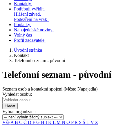
Kontakty
Potřebuji vyřídit,
Hlášení závad,
Podezření na vrak
Poplatky
Napajedelské noviny
Volný čas
Profil zadavatele
Úvodní stránka
Kontakt
Telefonní seznam - původní
Telefonní seznam - původní
Seznam osob a kontaktní spojení (Město Napajedla)
Vyhledat osobu:
Hledat
Vybrat organizaci:
Vše
A
B
C
Č
D
F
G
H
I
K
L
M
N
O
P
R
S
Š
T
V
Z