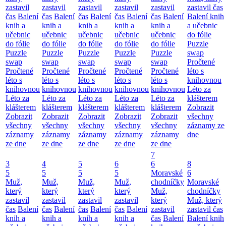
zastavil
zastavil
zastavil
zastavil
zastavil
zastavil čas
čas
Balení
čas
Balení
čas
Balení
čas
Balení
čas
Balení
Balení knih
knih a
knih a
knih a
knih a
knih a
a učebnic
učebnic
učebnic
učebnic
učebnic
učebnic
do fólie
do fólie
do fólie
do fólie
do fólie
do fólie
Puzzle
Puzzle
Puzzle
Puzzle
Puzzle
Puzzle
swap
swap
swap
swap
swap
swap
Pročtené
Pročtené
Pročtené
Pročtené
Pročtené
Pročtené
léto s
léto s
léto s
léto s
léto s
léto s
knihovnou
knihovnou
knihovnou
knihovnou
knihovnou
knihovnou
Léto za
Léto za
Léto za
Léto za
Léto za
Léto za
klášterem
klášterem
klášterem
klášterem
klášterem
klášterem
Zobrazit
Zobrazit
Zobrazit
Zobrazit
Zobrazit
Zobrazit
všechny
všechny
všechny
všechny
všechny
všechny
záznamy ze
záznamy
záznamy
záznamy
záznamy
záznamy
dne
ze dne
ze dne
ze dne
ze dne
ze dne
7
3
4
5
6
6
8
5
5
5
5
Moravské
6
Muž,
Muž,
Muž,
Muž,
chodníčky
Moravské
který
který
který
který
Muž,
chodníčky
zastavil
zastavil
zastavil
zastavil
který
Muž, který
čas
Balení
čas
Balení
čas
Balení
čas
Balení
zastavil
zastavil čas
knih a
knih a
knih a
knih a
čas
Balení
Balení knih