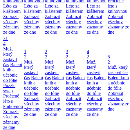
knihovnou
knihovnou
knihovnou
knihovnou
knihovnou
Pročtené
Léto za
Léto za
Léto za
Léto za
Léto za
léto s
klášterem
klášterem
klášterem
klášterem
klášterem
knihovnou
Zobrazit
Zobrazit
Zobrazit
Zobrazit
Zobrazit
Zobrazit
všechny
všechny
všechny
všechny
všechny
všechny
záznamy
záznamy
záznamy
záznamy
záznamy
záznamy ze
ze dne
ze dne
ze dne
ze dne
ze dne
dne
31
4
Muž,
1
2
3
4
který
2
2
2
2
5
zastavil
Muž,
Muž,
Muž,
Muž,
2
čas
Balení
který
který
který
který
Muž, který
knih a
zastavil
zastavil
zastavil
zastavil
zastavil čas
učebnic
čas
Balení
čas
Balení
čas
Balení
čas
Balení
Balení knih
do fólie
knih a
knih a
knih a
knih a
a učebnic
Puzzle
učebnic
učebnic
učebnic
učebnic
do fólie
swap
do fólie
do fólie
do fólie
do fólie
Zobrazit
Pročtené
Zobrazit
Zobrazit
Zobrazit
Zobrazit
všechny
léto s
všechny
všechny
všechny
všechny
záznamy ze
knihovnou
záznamy
záznamy
záznamy
záznamy
dne
Zobrazit
ze dne
ze dne
ze dne
ze dne
všechny
záznamy
ze dne