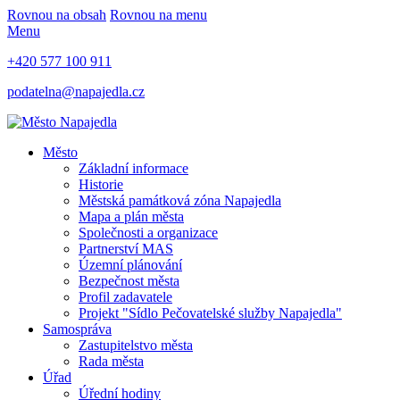
Rovnou na obsah
Rovnou na menu
Menu
+420 577 100 911
podatelna@napajedla.cz
Město
Základní informace
Historie
Městská památková zóna Napajedla
Mapa a plán města
Společnosti a organizace
Partnerství MAS
Územní plánování
Bezpečnost města
Profil zadavatele
Projekt "Sídlo Pečovatelské služby Napajedla"
Samospráva
Zastupitelstvo města
Rada města
Úřad
Úřední hodiny