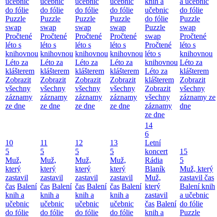
učebnic
učebnic
učebnic
učebnic
knih a
a učebnic
do fólie
do fólie
do fólie
do fólie
učebnic
do fólie
Puzzle
Puzzle
Puzzle
Puzzle
do fólie
Puzzle
swap
swap
swap
swap
Puzzle
swap
Pročtené
Pročtené
Pročtené
Pročtené
swap
Pročtené
léto s
léto s
léto s
léto s
Pročtené
léto s
knihovnou
knihovnou
knihovnou
knihovnou
léto s
knihovnou
Léto za
Léto za
Léto za
Léto za
knihovnou
Léto za
klášterem
klášterem
klášterem
klášterem
Léto za
klášterem
Zobrazit
Zobrazit
Zobrazit
Zobrazit
klášterem
Zobrazit
všechny
všechny
všechny
všechny
Zobrazit
všechny
záznamy
záznamy
záznamy
záznamy
všechny
záznamy ze
ze dne
ze dne
ze dne
ze dne
záznamy
dne
ze dne
14
6
10
11
12
13
Letní
5
5
5
5
koncert
15
Muž,
Muž,
Muž,
Muž,
Rádia
5
který
který
který
který
Blaník
Muž, který
zastavil
zastavil
zastavil
zastavil
Muž,
zastavil čas
čas
Balení
čas
Balení
čas
Balení
čas
Balení
který
Balení knih
knih a
knih a
knih a
knih a
zastavil
a učebnic
učebnic
učebnic
učebnic
učebnic
čas
Balení
do fólie
do fólie
do fólie
do fólie
do fólie
knih a
Puzzle