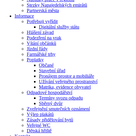
Stezky Napajedelských emirátů
Partnerská města
Informace
Potřebuji vyřídit
Digitální služby státu
Hlášení závad
Podezření na vrak
Vítání občánků
Jízdní řády
Farmářské trhy
Poplatky
Občané
Stavební úřad
Pronájem prostor a mobiliáře
Užívání veřejného prostranství
Matrika, evidence obyvatel
Odpadové hospodářství
Termíny svozu odpadu
Sběrný dvůr
Zveřejnění smutečních oznámení
Výlep plakátů
Zásady přidělování bytů
Veřejné WC
Dětská hřiště