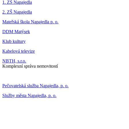
1. ZŠ Napajedla
2. ZŠ Napajedla
Mateřská škola Napajedla p. o.
DDM Matýsek
Klub kultury
Kabelová televize
NBTH, s.r.o.
Komplexní správa nemovitostí
Pečovatelská služba Napajedla, p. o.
Služby města Napajedla, p. o.