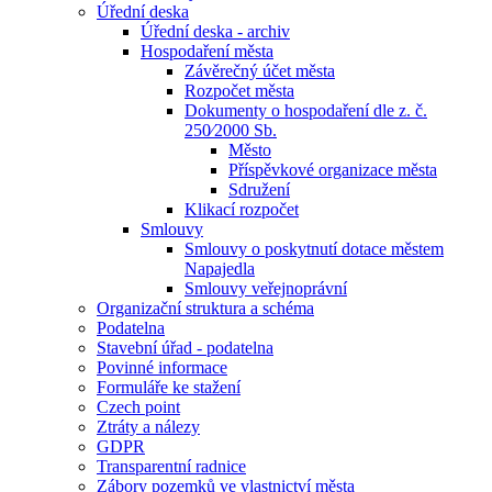
Úřední deska
Úřední deska - archiv
Hospodaření města
Závěrečný účet města
Rozpočet města
Dokumenty o hospodaření dle z. č.
250⁄2000 Sb.
Město
Příspěvkové organizace města
Sdružení
Klikací rozpočet
Smlouvy
Smlouvy o poskytnutí dotace městem
Napajedla
Smlouvy veřejnoprávní
Organizační struktura a schéma
Podatelna
Stavební úřad - podatelna
Povinné informace
Formuláře ke stažení
Czech point
Ztráty a nálezy
GDPR
Transparentní radnice
Zábory pozemků ve vlastnictví města