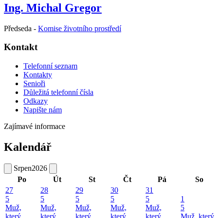
Ing. Michal Gregor
Předseda -
Komise životního prostředí
Kontakt
Telefonní seznam
Kontakty
Senioři
Důležitá telefonní čísla
Odkazy
Napište nám
Zajímavé informace
Kalendář
Srpen
2026
Po
Út
St
Čt
Pá
So
27
28
29
30
31
5
5
5
5
5
1
Muž,
Muž,
Muž,
Muž,
Muž,
5
který
který
který
který
který
Muž, který