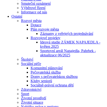
Smuteční oznámení
Výběrové řízení
Informace od nás
Ostatní
Rozvoj města
Dotace
Plán rozvoje města
Záznamy z veřejných projednávání
Rozvojové projekty
Ideová studie ZÁMEK NAPAJEDLA -
květen 2025
Sportovní areál Napajedla, Pahrbek -
aktualizace 06/2025
Školství
Sociální péče
Komunitní plánování
Pečovatelská služba
Domy s pečovatelskou službou
Kluby seniorů
Sociálně-právní ochrana dětí
Zdravotnictví
Sport
Životní prostředí
Životní situace
Nabídky práce v regionu