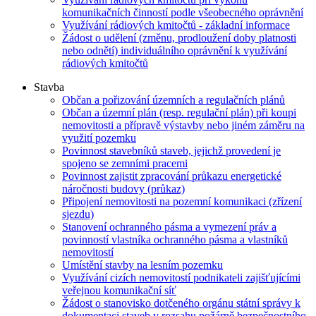
komunikačních činností podle všeobecného oprávnění
Využívání rádiových kmitočtů - základní informace
Žádost o udělení (změnu, prodloužení doby platnosti
nebo odnětí) individuálního oprávnění k využívání
rádiových kmitočtů
Stavba
Občan a pořizování územních a regulačních plánů
Občan a územní plán (resp. regulační plán) při koupi
nemovitosti a přípravě výstavby nebo jiném záměru na
využití pozemku
Povinnost stavebníků staveb, jejichž provedení je
spojeno se zemními pracemi
Povinnost zajistit zpracování průkazu energetické
náročnosti budovy (průkaz)
Připojení nemovitosti na pozemní komunikaci (zřízení
sjezdu)
Stanovení ochranného pásma a vymezení práv a
povinností vlastníka ochranného pásma a vlastníků
nemovitostí
Umístění stavby na lesním pozemku
Využívání cizích nemovitostí podnikateli zajišťujícími
veřejnou komunikační síť
Žádost o stanovisko dotčeného orgánu státní správy k
dokumentaci staveb v rozsahu požárně bezpečnostního