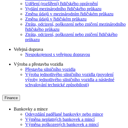
Udělení (rozšíření) řidičského oprávnění
Vydání mezinárodního řidičského průkazu
Změna údajů v mezinárodním řidičském průkazu
Změna údajů v řidičském průkazu
Ztráta, odcizení, poškození nebo zničení mezinárodního
řidičského průkazu
Ztráta, odcizení, poškození nebo zničení řidičského
průkazu
Veřejná doprava
Nespokojenost s veřejnou dopravou
Výroba a přestavba vozidla
Přestavba silničního vozidla
Výroba jednotlivého silničního vozidla (povolení
výroby jednotlivého silničního vozidla a následné
schvalování technické způsobilosti)
Finance
Bankovky a mince
Odevzdání padělané bankovky nebo mince
Výměna neplatných bankovek a mincí
Výměna poškozených bankovek a mincí