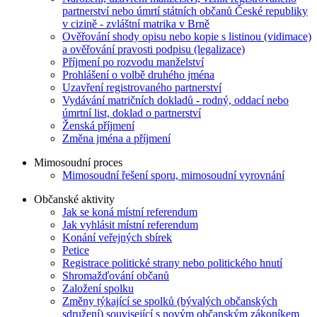
partnerství nebo úmrtí státních občanů České republiky
v cizině - zvláštní matrika v Brně
Ověřování shody opisu nebo kopie s listinou (vidimace)
a ověřování pravosti podpisu (legalizace)
Příjmení po rozvodu manželství
Prohlášení o volbě druhého jména
Uzavření registrovaného partnerství
Vydávání matričních dokladů - rodný, oddací nebo
úmrtní list, doklad o partnerství
Ženská příjmení
Změna jména a příjmení
Mimosoudní proces
Mimosoudní řešení sporu, mimosoudní vyrovnání
Občanské aktivity
Jak se koná místní referendum
Jak vyhlásit místní referendum
Konání veřejných sbírek
Petice
Registrace politické strany nebo politického hnutí
Shromažďování občanů
Založení spolku
Změny týkající se spolků (bývalých občanských
sdružení) související s novým občanským zákoníkem