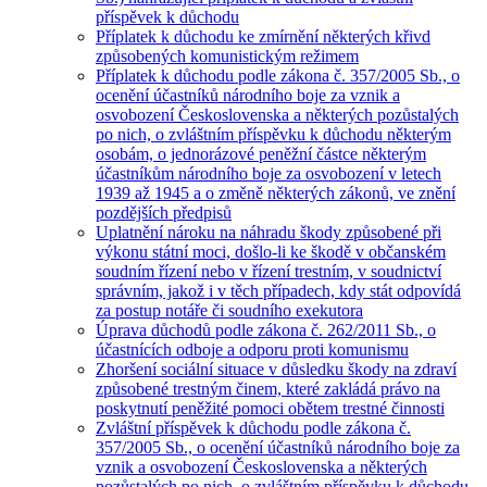
příspěvek k důchodu
Příplatek k důchodu ke zmírnění některých křivd
způsobených komunistickým režimem
Příplatek k důchodu podle zákona č. 357/2005 Sb., o
ocenění účastníků národního boje za vznik a
osvobození Československa a některých pozůstalých
po nich, o zvláštním příspěvku k důchodu některým
osobám, o jednorázové peněžní částce některým
účastníkům národního boje za osvobození v letech
1939 až 1945 a o změně některých zákonů, ve znění
pozdějších předpisů
Uplatnění nároku na náhradu škody způsobené při
výkonu státní moci, došlo-li ke škodě v občanském
soudním řízení nebo v řízení trestním, v soudnictví
správním, jakož i v těch případech, kdy stát odpovídá
za postup notáře či soudního exekutora
Úprava důchodů podle zákona č. 262/2011 Sb., o
účastnících odboje a odporu proti komunismu
Zhoršení sociální situace v důsledku škody na zdraví
způsobené trestným činem, které zakládá právo na
poskytnutí peněžité pomoci obětem trestné činnosti
Zvláštní příspěvek k důchodu podle zákona č.
357/2005 Sb., o ocenění účastníků národního boje za
vznik a osvobození Československa a některých
pozůstalých po nich, o zvláštním příspěvku k důchodu