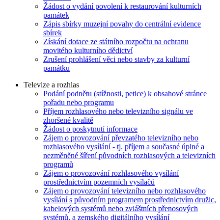
Žádost o vydání povolení k restaurování kulturních
památek
Zápis sbírky muzejní povahy do centrální evidence
sbírek
Získání dotace ze státního rozpočtu na ochranu
movitého kulturního dědictví
Zrušení prohlášení věci nebo stavby za kulturní
památku
Televize a rozhlas
Podání podnětu (stížnosti, petice) k obsahové stránce
pořadu nebo programu
Příjem rozhlasového nebo televizního signálu ve
zhoršené kvalitě
Žádost o poskytnutí informace
Zájem o provozování převzatého televizního nebo
rozhlasového vysílání - tj. příjem a současné úplné a
nezměněné šíření původních rozhlasových a televizních
programů
Zájem o provozování rozhlasového vysílání
prostřednictvím pozemních vysílačů
Zájem o provozování televizního nebo rozhlasového
vysílání s původním programem prostřednictvím družic,
kabelových systémů nebo zvláštních přenosových
systémů, a zemského digitálního vysílání