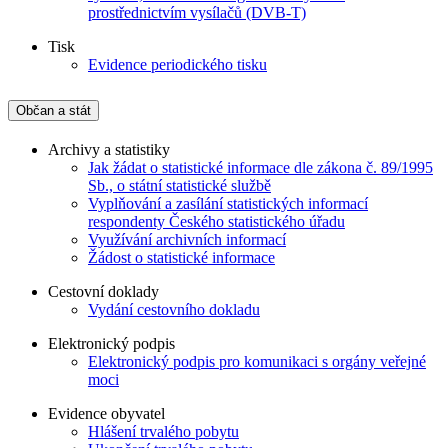
prostřednictvím vysílačů (DVB-T)
Tisk
Evidence periodického tisku
Občan a stát
Archivy a statistiky
Jak žádat o statistické informace dle zákona č. 89/1995
Sb., o státní statistické službě
Vyplňování a zasílání statistických informací
respondenty Českého statistického úřadu
Využívání archivních informací
Žádost o statistické informace
Cestovní doklady
Vydání cestovního dokladu
Elektronický podpis
Elektronický podpis pro komunikaci s orgány veřejné
moci
Evidence obyvatel
Hlášení trvalého pobytu