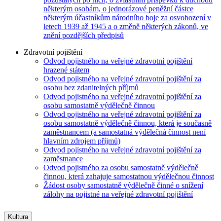
některým osobám, o jednorázové peněžní částce
některým účastníkům národního boje za osvobození v
letech 1939 až 1945 a o změně některých zákonů, ve
znění pozdějších předpisů
Zdravotní pojištění
Odvod pojistného na veřejné zdravotní pojištění
hrazené státem
Odvod pojistného na veřejné zdravotní pojištění za
osobu bez zdanitelných příjmů
Odvod pojistného na veřejné zdravotní pojištění za
osobu samostatně výdělečně činnou
Odvod pojistného na veřejné zdravotní pojištění za
osobu samostatně výdělečně činnou, která je současně
zaměstnancem (a samostatná výdělečná činnost není
hlavním zdrojem příjmů)
Odvod pojistného na veřejné zdravotní pojištění za
zaměstnance
Odvod pojistného za osobu samostatně výdělečně
činnou, která zahajuje samostatnou výdělečnou činnost
Žádost osoby samostatně výdělečně činné o snížení
zálohy na pojistné na veřejné zdravotní pojištění
Kultura