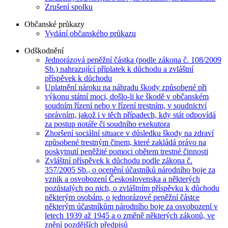
Zrušení spolku
Občanské průkazy
Vydání občanského průkazu
Odškodnění
Jednorázová peněžní částka (podle zákona č. 108/2009
Sb.) nahrazující příplatek k důchodu a zvláštní
příspěvek k důchodu
Uplatnění nároku na náhradu škody způsobené při
výkonu státní moci, došlo-li ke škodě v občanském
soudním řízení nebo v řízení trestním, v soudnictví
správním, jakož i v těch případech, kdy stát odpovídá
za postup notáře či soudního exekutora
Zhoršení sociální situace v důsledku škody na zdraví
způsobené trestným činem, které zakládá právo na
poskytnutí peněžité pomoci obětem trestné činnosti
Zvláštní příspěvek k důchodu podle zákona č.
357/2005 Sb., o ocenění účastníků národního boje za
vznik a osvobození Československa a některých
pozůstalých po nich, o zvláštním příspěvku k důchodu
některým osobám, o jednorázové peněžní částce
některým účastníkům národního boje za osvobození v
letech 1939 až 1945 a o změně některých zákonů, ve
znění pozdějších předpisů