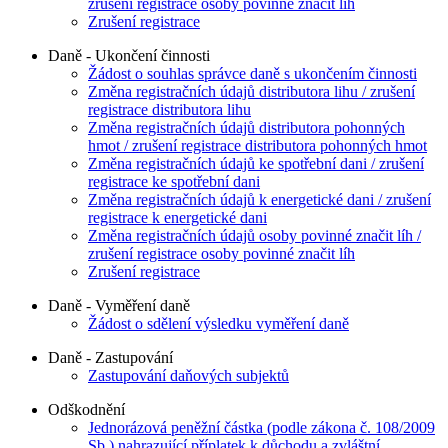
zrušení registrace osoby povinné značit líh
Zrušení registrace
Daně - Ukončení činnosti
Žádost o souhlas správce daně s ukončením činnosti
Změna registračních údajů distributora lihu / zrušení
registrace distributora lihu
Změna registračních údajů distributora pohonných
hmot / zrušení registrace distributora pohonných hmot
Změna registračních údajů ke spotřební dani / zrušení
registrace ke spotřební dani
Změna registračních údajů k energetické dani / zrušení
registrace k energetické dani
Změna registračních údajů osoby povinné značit líh /
zrušení registrace osoby povinné značit líh
Zrušení registrace
Daně - Vyměření daně
Žádost o sdělení výsledku vyměření daně
Daně - Zastupování
Zastupování daňových subjektů
Odškodnění
Jednorázová peněžní částka (podle zákona č. 108/2009
Sb.) nahrazující příplatek k důchodu a zvláštní