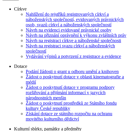
Církve
Nahlížení do rejstříků registrovaných církví a
náboženských společností, evidovaných právnických
osob, svazů církví a náboženských společností
Návrh na evidenci evidované právnické osoby
Návrh na přiznání oprávnění k výkonu zvláštních práv
Návrh na registraci církve a náboženské společnosti
Návrh na registraci svazu církví a náboženských
společností
Vydávání výpisů a potvrzení z registrace a evidence
Dotace
Podání žádosti o grant u odboru umění a knihoven
Žádost o poskytnutí dotace v oblasti kinematografie a
médií
Žádost o poskytnutí dotace v programu podpory
rozšiřování a přijímání informací v jazycích
národnostních menšin
Žádost o poskytnutí prostředků ze Státního fondu
kultury České republiky
Získání dotace ze státního rozpočtu na ochranu
movitého kulturního dědictví
Kulturní sbírky, památky a předměty