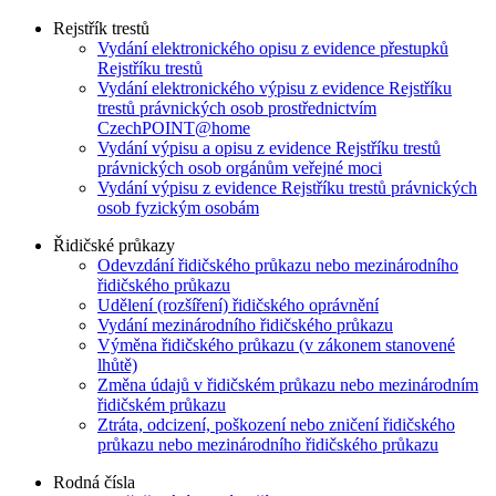
Rejstřík trestů
Vydání elektronického opisu z evidence přestupků
Rejstříku trestů
Vydání elektronického výpisu z evidence Rejstříku
trestů právnických osob prostřednictvím
CzechPOINT@home
Vydání výpisu a opisu z evidence Rejstříku trestů
právnických osob orgánům veřejné moci
Vydání výpisu z evidence Rejstříku trestů právnických
osob fyzickým osobám
Řidičské průkazy
Odevzdání řidičského průkazu nebo mezinárodního
řidičského průkazu
Udělení (rozšíření) řidičského oprávnění
Vydání mezinárodního řidičského průkazu
Výměna řidičského průkazu (v zákonem stanovené
lhůtě)
Změna údajů v řidičském průkazu nebo mezinárodním
řidičském průkazu
Ztráta, odcizení, poškození nebo zničení řidičského
průkazu nebo mezinárodního řidičského průkazu
Rodná čísla