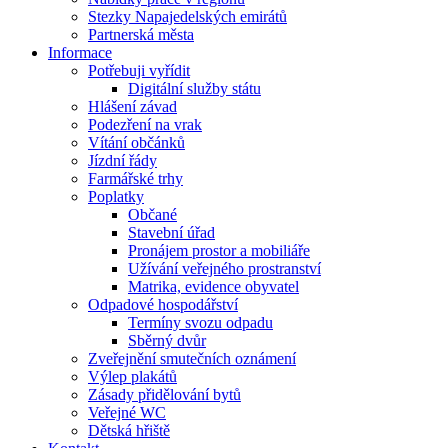
Stezky Napajedelských emirátů
Partnerská města
Informace
Potřebuji vyřídit
Digitální služby státu
Hlášení závad
Podezření na vrak
Vítání občánků
Jízdní řády
Farmářské trhy
Poplatky
Občané
Stavební úřad
Pronájem prostor a mobiliáře
Užívání veřejného prostranství
Matrika, evidence obyvatel
Odpadové hospodářství
Termíny svozu odpadu
Sběrný dvůr
Zveřejnění smutečních oznámení
Výlep plakátů
Zásady přidělování bytů
Veřejné WC
Dětská hřiště