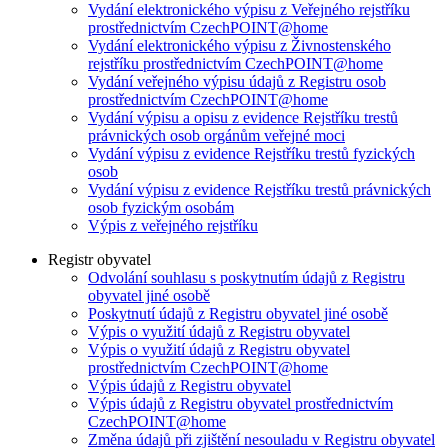
Vydání elektronického výpisu z Veřejného rejstříku
prostřednictvím CzechPOINT@home
Vydání elektronického výpisu z Živnostenského
rejstříku prostřednictvím CzechPOINT@home
Vydání veřejného výpisu údajů z Registru osob
prostřednictvím CzechPOINT@home
Vydání výpisu a opisu z evidence Rejstříku trestů
právnických osob orgánům veřejné moci
Vydání výpisu z evidence Rejstříku trestů fyzických
osob
Vydání výpisu z evidence Rejstříku trestů právnických
osob fyzickým osobám
Výpis z veřejného rejstříku
Registr obyvatel
Odvolání souhlasu s poskytnutím údajů z Registru
obyvatel jiné osobě
Poskytnutí údajů z Registru obyvatel jiné osobě
Výpis o využití údajů z Registru obyvatel
Výpis o využití údajů z Registru obyvatel
prostřednictvím CzechPOINT@home
Výpis údajů z Registru obyvatel
Výpis údajů z Registru obyvatel prostřednictvím
CzechPOINT@home
Změna údajů při zjištění nesouladu v Registru obyvatel