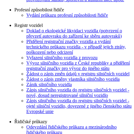
Profesní způsobilost řidiče
Vydání průkazu profesní způsobilosti řidiče
Registr vozidel
Doklad o ekologické likvidaci vozidla (potvrzení o
převzetí autovraku do zařízení ke sběru autovraků)
Přidělení registrační značky vozidla a vydání
technického průkazu vozidla - v případě jejich ztráty,
poškození nebo odcizení
Vyřazení silničního vozidla z provozu
Vývoz silničního vozidla z České republiky a přidělení
registrační značky pro vývoz do jiného státu
Žádost o zápis změn údajů v registru silničních vozidel
Žádost o zápis změny vlastníka silničního vozidla
Zánik silničního vozidla
Zápis silničního vozidla do registru silničních vozidel -
nové, dosud neregistrované silniční vozidlo
Zápis silničního vozidla do registru silničních vozidel -
ojeté silniční vozidlo, dovezené z jiného členského státu
Evropské unie
Řidičské průkazy
Odevzdání řidičského průkazu a mezinárodního
řidičského průkazu