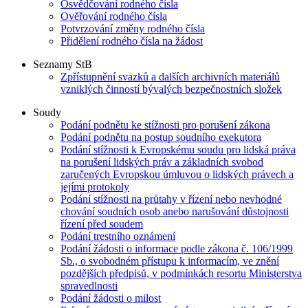
Osvědčování rodného čísla
Ověřování rodného čísla
Potvrzování změny rodného čísla
Přidělení rodného čísla na žádost
Seznamy StB
Zpřístupnění svazků a dalších archivních materiálů
vzniklých činností bývalých bezpečnostních složek
Soudy
Podání podnětu ke stížnosti pro porušení zákona
Podání podnětu na postup soudního exekutora
Podání stížnosti k Evropskému soudu pro lidská práva
na porušení lidských práv a základních svobod
zaručených Evropskou úmluvou o lidských právech a
jejími protokoly
Podání stížnosti na průtahy v řízení nebo nevhodné
chování soudních osob anebo narušování důstojnosti
řízení před soudem
Podání trestního oznámení
Podání žádosti o informace podle zákona č. 106/1999
Sb., o svobodném přístupu k informacím, ve znění
pozdějších předpisů, v podmínkách resortu Ministerstva
spravedlnosti
Podání žádosti o milost