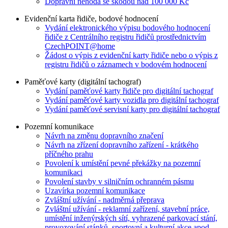
Dopravní nehoda se škodou nad 100 000 Kč
Evidenční karta řidiče, bodové hodnocení
Vydání elektronického výpisu bodového hodnocení
řidiče z Centrálního registru řidičů prostřednictvím
CzechPOINT@home
Žádost o výpis z evidenční karty řidiče nebo o výpis z
registru řidičů o záznamech v bodovém hodnocení
Paměťové karty (digitální tachograf)
Vydání paměťové karty řidiče pro digitální tachograf
Vydání paměťové karty vozidla pro digitální tachograf
Vydání paměťové servisní karty pro digitální tachograf
Pozemní komunikace
Návrh na změnu dopravního značení
Návrh na zřízení dopravního zařízení - krátkého
příčného prahu
Povolení k umístění pevné překážky na pozemní
komunikaci
Povolení stavby v silničním ochranném pásmu
Uzavírka pozemní komunikace
Zvláštní užívání - nadměrná přeprava
Zvláštní užívání - reklamní zařízení, stavební práce,
umístění inženýrských sítí, vyhrazené parkovací stání,
provozování stánků, sportovní a kulturní akce apod.