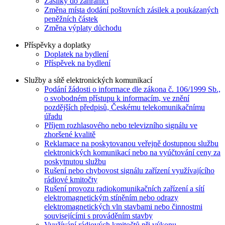
Zásilky do zahraničí
Změna místa dodání poštovních zásilek a poukázaných
peněžních částek
Změna výplaty důchodu
Příspěvky a doplatky
Doplatek na bydlení
Příspěvek na bydlení
Služby a sítě elektronických komunikací
Podání žádosti o informace dle zákona č. 106/1999 Sb.,
o svobodném přístupu k informacím, ve znění
pozdějších předpisů, Českému telekomunikačnímu
úřadu
Příjem rozhlasového nebo televizního signálu ve
zhoršené kvalitě
Reklamace na poskytovanou veřejně dostupnou službu
elektronických komunikací nebo na vyúčtování ceny za
poskytnutou službu
Rušení nebo chybovost signálu zařízení využívajícího
rádiové kmitočty
Rušení provozu radiokomunikačních zařízení a sítí
elektromagnetickým stíněním nebo odrazy
elektromagnetických vln stavbami nebo činnostmi
souvisejícími s prováděním stavby
Využívání rádiových kmitočtů při výkonu