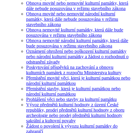
Obnova movité nebo nemovité kulturní památky, která
dále nebude posuzována v režimu stavebního zákona
Obnova movité nebo nemovité národní kulturní
památky, která dále nebude posuzována v režimu
stavebního zákona
Obnova nemovité kulturní památky, která dále bude
posuzována v režimu stavebního zákona
Obnova nemovité národní kulturní památky, která dále
bude posuzována v režimu stavebního zákona
Oznámení ohrožení nebo poškození kulturní památky
nebo národní kulturní památky a žádost o rozhodnutí o
odstranění závady
Poskytování příspěvků na zachování a obnovu
kulturních památek z rozpočtu Ministerstva kultury
Přemístění movité věci, která je kulturní památkou nebo
národní kulturní památkou
Přemístění stavby, která je kulturní památkou nebo
národní kulturní památkou
Prohlášení věci nebo stavby za kulturní památku
Vývoz předmětů kulturní hodnoty z území České
republiky, prodej předmětů kulturní hodnoty z oboru
archeologie nebo prodej předmětů kulturní hodnoty
sakrální a kultovní povahy
Žádost o povolení k vývozu kulturní památky do
zahraničí