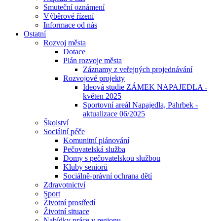
Smuteční oznámení
Výběrové řízení
Informace od nás
Ostatní
Rozvoj města
Dotace
Plán rozvoje města
Záznamy z veřejných projednávání
Rozvojové projekty
Ideová studie ZÁMEK NAPAJEDLA -
květen 2025
Sportovní areál Napajedla, Pahrbek -
aktualizace 06/2025
Školství
Sociální péče
Komunitní plánování
Pečovatelská služba
Domy s pečovatelskou službou
Kluby seniorů
Sociálně-právní ochrana dětí
Zdravotnictví
Sport
Životní prostředí
Životní situace
Nabídky práce v regionu