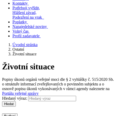
Kontakty
Potřebuji vyřídit,
Hlášení závad,
Podezření na vrak
Poplatky
Napajedelské noviny
Volný čas
Profil zadavatele
Úvodní stránka
Ostatní
Životní situace
Životní situace
Popisy úkonů orgánů veřejné moci dle § 2 vyhlášky č. 515/2020 Sb.
o struktuře informací zveřejňovaných o povinném subjektu a o
osnově popisu úkonů vykonávaných v rámci agendy naleznete na
Portálu veřejné správy
Hledaný výraz:
Hledat