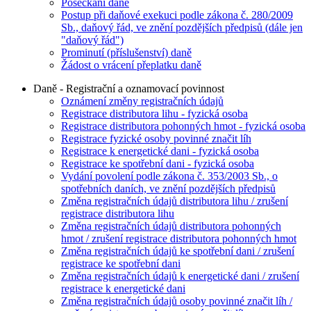
Posečkání daně
Postup při daňové exekuci podle zákona č. 280/2009
Sb., daňový řád, ve znění pozdějších předpisů (dále jen
"daňový řád")
Prominutí (příslušenství) daně
Žádost o vrácení přeplatku daně
Daně - Registrační a oznamovací povinnost
Oznámení změny registračních údajů
Registrace distributora lihu - fyzická osoba
Registrace distributora pohonných hmot - fyzická osoba
Registrace fyzické osoby povinné značit líh
Registrace k energetické dani - fyzická osoba
Registrace ke spotřební dani - fyzická osoba
Vydání povolení podle zákona č. 353/2003 Sb., o
spotřebních daních, ve znění pozdějších předpisů
Změna registračních údajů distributora lihu / zrušení
registrace distributora lihu
Změna registračních údajů distributora pohonných
hmot / zrušení registrace distributora pohonných hmot
Změna registračních údajů ke spotřební dani / zrušení
registrace ke spotřební dani
Změna registračních údajů k energetické dani / zrušení
registrace k energetické dani
Změna registračních údajů osoby povinné značit líh /