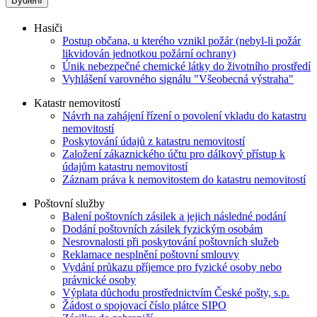
Bydlení
Hasiči
Postup občana, u kterého vznikl požár (nebyl-li požár
likvidován jednotkou požární ochrany)
Únik nebezpečné chemické látky do životního prostředí
Vyhlášení varovného signálu "Všeobecná výstraha"
Katastr nemovitostí
Návrh na zahájení řízení o povolení vkladu do katastru
nemovitostí
Poskytování údajů z katastru nemovitostí
Založení zákaznického účtu pro dálkový přístup k
údajům katastru nemovitostí
Záznam práva k nemovitostem do katastru nemovitostí
Poštovní služby
Balení poštovních zásilek a jejich následné podání
Dodání poštovních zásilek fyzickým osobám
Nesrovnalosti při poskytování poštovních služeb
Reklamace nesplnění poštovní smlouvy
Vydání průkazu příjemce pro fyzické osoby nebo
právnické osoby
Výplata důchodu prostřednictvím České pošty, s.p.
Žádost o spojovací číslo plátce SIPO