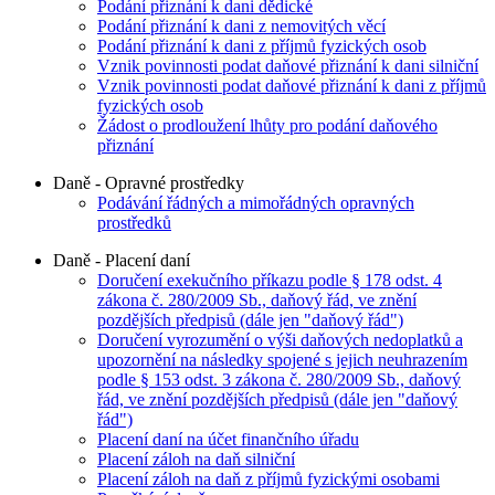
Podání přiznání k dani dědické
Podání přiznání k dani z nemovitých věcí
Podání přiznání k dani z příjmů fyzických osob
Vznik povinnosti podat daňové přiznání k dani silniční
Vznik povinnosti podat daňové přiznání k dani z příjmů
fyzických osob
Žádost o prodloužení lhůty pro podání daňového
přiznání
Daně - Opravné prostředky
Podávání řádných a mimořádných opravných
prostředků
Daně - Placení daní
Doručení exekučního příkazu podle § 178 odst. 4
zákona č. 280/2009 Sb., daňový řád, ve znění
pozdějších předpisů (dále jen "daňový řád")
Doručení vyrozumění o výši daňových nedoplatků a
upozornění na následky spojené s jejich neuhrazením
podle § 153 odst. 3 zákona č. 280/2009 Sb., daňový
řád, ve znění pozdějších předpisů (dále jen "daňový
řád")
Placení daní na účet finančního úřadu
Placení záloh na daň silniční
Placení záloh na daň z příjmů fyzickými osobami