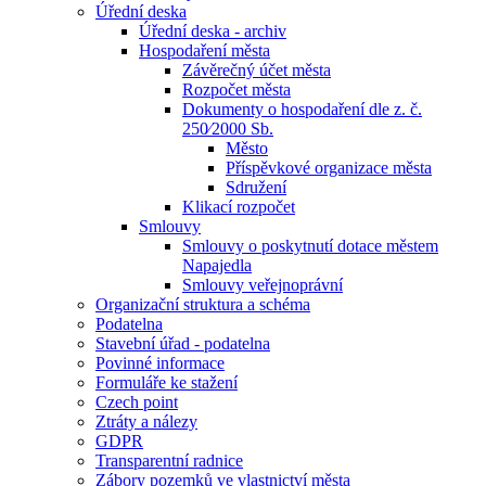
Úřední deska
Úřední deska - archiv
Hospodaření města
Závěrečný účet města
Rozpočet města
Dokumenty o hospodaření dle z. č.
250⁄2000 Sb.
Město
Příspěvkové organizace města
Sdružení
Klikací rozpočet
Smlouvy
Smlouvy o poskytnutí dotace městem
Napajedla
Smlouvy veřejnoprávní
Organizační struktura a schéma
Podatelna
Stavební úřad - podatelna
Povinné informace
Formuláře ke stažení
Czech point
Ztráty a nálezy
GDPR
Transparentní radnice
Zábory pozemků ve vlastnictví města