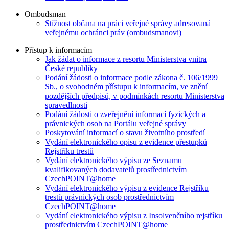
Ombudsman
Stížnost občana na práci veřejné správy adresovaná
veřejnému ochránci práv (ombudsmanovi)
Přístup k informacím
Jak žádat o informace z resortu Ministerstva vnitra
České republiky
Podání žádosti o informace podle zákona č. 106/1999
Sb., o svobodném přístupu k informacím, ve znění
pozdějších předpisů, v podmínkách resortu Ministerstva
spravedlnosti
Podání žádosti o zveřejnění informací fyzických a
právnických osob na Portálu veřejné správy
Poskytování informací o stavu životního prostředí
Vydání elektronického opisu z evidence přestupků
Rejstříku trestů
Vydání elektronického výpisu ze Seznamu
kvalifikovaných dodavatelů prostřednictvím
CzechPOINT@home
Vydání elektronického výpisu z evidence Rejstříku
trestů právnických osob prostřednictvím
CzechPOINT@home
Vydání elektronického výpisu z Insolvenčního rejstříku
prostřednictvím CzechPOINT@home