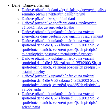
Daně - Daňová přiznání
Daňové přiznání k dani z(e) elektřiny / pevných paliv /
zemního plynu a některých dalších plynů
Daňové přiznání ke spotřební dani
Daňové přiznání ke spotřební dani z tabákových
výrobků nebo ze surového tabáku
Daňové přiznání k uplatnění nároku na vrácení
energetické daně osobám požívajícím výsad a imunit
Daňové přiznání k uplatnění nároku na vrácení
spotřební daně dle § 55 zákona č. 353/2003 Sb., o
spotřebních daních, ve znění pozdějších předpisů -
mineralogické postupy a metalurgické procesy
Daňové přiznání k uplatnění nároku na vrácení
spotřební daně dle § 56a zákona č. 353/2003 Sb., o
spotřebních daních, ve znění pozdějších předpisů -
ostatní benziny
Daňové přiznání k uplatnění nároku na vrácení
spotřební daně dle § 56 zákona č. 353/2003 Sb., o
spotřebních daních, ve znění pozdějších předpisů -
výroba tepla
Daňové přiznání k uplatnění nároku na vrácení
spotřební daně dle § 57 zákona č. 353/2003 Sb., o
spotřebních daních, ve znění pozdějších předpisů -
zelená nafta