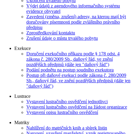
Ukončení trvalého pobytu
Výdej údajů z agendového informačního systému
evidence obyvatel
Zavedení (změna, zrušení) adresy, na kterou mají být
doručovány písemnosti podle zvláštního právního
předpisu
Zprostředkování kontaktu
Zrušení údaje o místu trvalého pobytu
Exekuce
Doručení exekučního příkazu podle § 178 odst. 4
zákona č. 280/2009 Sb., daňový řád, ve znění
pozdějších předpisů (dále jen "daňový řád")
Podání podnětu na postup soudního exekutora
Postup při daňové exekuci podle zákona č. 280/2009
Sb., daňový řád, ve znění pozdějších předpisů (dále jen
"daňový řád")
Lustrace
Vystavení lustračního osvědčení jednotlivci
Vystavení lustračního osvědčení na žádost organizace
Vystavení opisu lustračního osvědčení
Matriky
Nahlížení do matričních knih a sbírek listin
Narození, uzavření manželství, vznik registrovaného