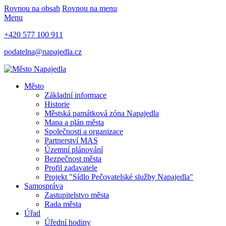
Rovnou na obsah
Rovnou na menu
Menu
+420 577 100 911
podatelna@napajedla.cz
Město
Základní informace
Historie
Městská památková zóna Napajedla
Mapa a plán města
Společnosti a organizace
Partnerství MAS
Územní plánování
Bezpečnost města
Profil zadavatele
Projekt "Sídlo Pečovatelské služby Napajedla"
Samospráva
Zastupitelstvo města
Rada města
Úřad
Úřední hodiny