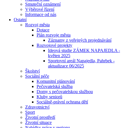
Smuteční oznámení
Výběrové řízení
Informace od nás
Ostatní
Rozvoj města
Dotace
Plán rozvoje města
Záznamy z veřejných projednávání
Rozvojové projekty
Ideová studie ZÁMEK NAPAJEDLA -
květen 2025
Sportovní areál Napajedla, Pahrbek -
aktualizace 06/2025
Školství
Sociální péče
Komunitní plánování
Pečovatelská služba
Domy s pečovatelskou službou
Kluby seniorů
Sociálně-právní ochrana dětí
Zdravotnictví
Sport
Životní prostředí
Životní situace
Nabídky práce v regionu