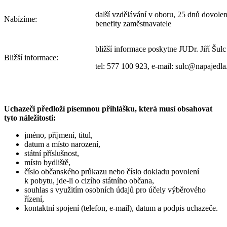
další vzdělávání v oboru, 25 dnů dovole
Nabízíme:
benefity zaměstnavatele
bližší informace poskytne JUDr. Jiří Šulc
Bližší informace:
tel: 577 100 923, e-mail: sulc@napajedla
Uchazeči předloží písemnou přihlášku, která musí obsahovat
tyto náležitosti:
jméno, příjmení, titul,
datum a místo narození,
státní příslušnost,
místo bydliště,
číslo občanského průkazu nebo číslo dokladu povolení
k pobytu, jde-li o cizího státního občana,
souhlas s využitím osobních údajů pro účely výběrového
řízení,
kontaktní spojení (telefon, e-mail), datum a podpis uchazeče.