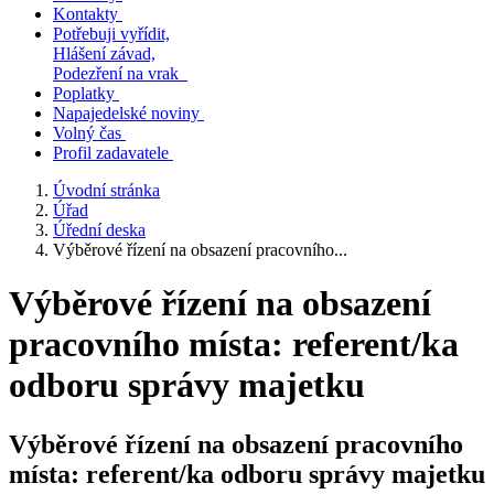
Kontakty
Potřebuji vyřídit,
Hlášení závad,
Podezření na vrak
Poplatky
Napajedelské noviny
Volný čas
Profil zadavatele
Úvodní stránka
Úřad
Úřední deska
Výběrové řízení na obsazení pracovního...
Výběrové řízení na obsazení
pracovního místa: referent/ka
odboru správy majetku
Výběrové řízení na obsazení pracovního
místa: referent/ka odboru správy majetku