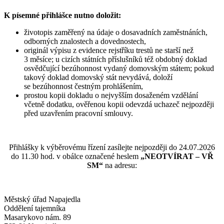
K písemné přihlášce nutno doložit:
životopis zaměřený na údaje o dosavadních zaměstnáních,
odborných znalostech a dovednostech,
originál výpisu z evidence rejstříku trestů ne starší než
3 měsíce; u cizích státních příslušníků též obdobný doklad
osvědčující bezúhonnost vydaný domovským státem; pokud
takový doklad domovský stát nevydává, doloží
se bezúhonnost čestným prohlášením,
prostou kopii dokladu o nejvyšším dosaženém vzdělání
včetně dodatku, ověřenou kopii odevzdá uchazeč nejpozději
před uzavřením pracovní smlouvy.
Přihlášky k výběrovému řízení zasílejte nejpozději do 24.07.2026
do 11.30 hod. v obálce označené heslem
„NEOTVÍRAT – VŘ
SM“
na adresu:
Městský úřad Napajedla
Oddělení tajemníka
Masarykovo nám. 89