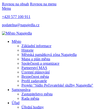
Rovnou na obsah
Rovnou na menu
Menu
+420 577 100 911
podatelna@napajedla.cz
Město
Základní informace
Historie
Městská památková zóna Napajedla
Mapa a plán města
Společnosti a organizace
Partnerství MAS
Územní plánování
Bezpečnost města
Profil zadavatele
Projekt "Sídlo Pečovatelské služby Napajedla"
Samospráva
Zastupitelstvo města
Rada města
Úřad
Úřední hodiny