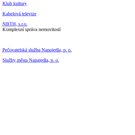
Klub kultury
Kabelová televize
NBTH, s.r.o.
Komplexní správa nemovitostí
Pečovatelská služba Napajedla, p. o.
Služby města Napajedla, p. o.