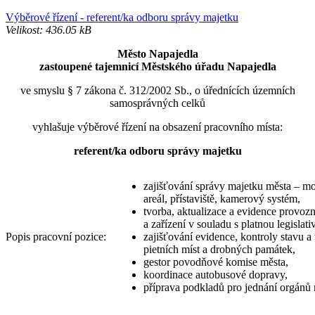
Výběrové řízení - referent/ka odboru správy majetku
Velikost: 436.05 kB
Město Napajedla
zastoupené tajemnicí Městského úřadu Napajedla
ve smyslu § 7 zákona č. 312/2002 Sb., o úřednících územních
samosprávných celků
vyhlašuje výběrové řízení na obsazení pracovního místa:
referent/ka odboru správy majetku
zajišťování správy majetku města – mo
areál, přístaviště, kamerový systém,
tvorba, aktualizace a evidence provozn
a zařízení v souladu s platnou legislati
Popis pracovní pozice:
zajišťování evidence, kontroly stavu
pietních míst a drobných památek,
gestor povodňové komise města,
koordinace autobusové dopravy,
příprava podkladů pro jednání orgánů