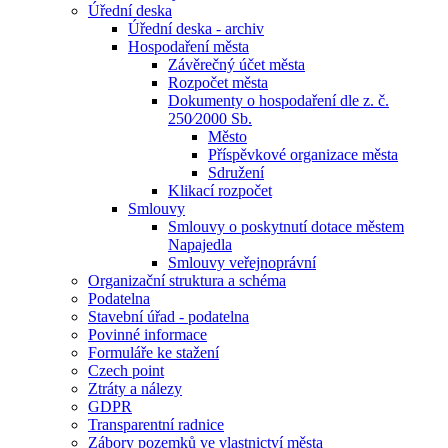
Úřední deska
Úřední deska - archiv
Hospodaření města
Závěrečný účet města
Rozpočet města
Dokumenty o hospodaření dle z. č.
250⁄2000 Sb.
Město
Příspěvkové organizace města
Sdružení
Klikací rozpočet
Smlouvy
Smlouvy o poskytnutí dotace městem
Napajedla
Smlouvy veřejnoprávní
Organizační struktura a schéma
Podatelna
Stavební úřad - podatelna
Povinné informace
Formuláře ke stažení
Czech point
Ztráty a nálezy
GDPR
Transparentní radnice
Zábory pozemků ve vlastnictví města