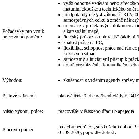
vyšší odborné vzdělání nebo středošk
maturitní zkouškou technického směru
předpoklady dle § 4 zákona č. 312/20
samosprávných celků a změně některý
orientace v projektových dokumentac
Požadavky pro vznik
a katastrální mapě,
pracovního poměru:
řidičský průkaz skupiny „B“ (aktivní ři
znalost práce na PC,
flexibilita, schopnost práce nad rámec
krizových situací,
samostatný a iniciativní přístup k práci
dobré organizační a komunikační scho
Výhodou:
zkušenosti s vedením agendy správy m
Platové zařazení:
platová třída 9. dle nařízení vlády č. 341
Místo výkonu práce:
pracoviště Městského úřadu Napajedla
na dobu neurčitou, se zkušební dobou 3
Pracovní poměr:
01.09.2026, popř. dle dohody