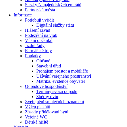
Stezky Napajedelských emirátů
Partnerská města
Informace
Potřebuji vyřídit
Digitální služby státu
Hlášení závad
Podezření na vrak
Vítání občánků
Jízdní řády
Farmářské trhy
Poplatky
Občané
Stavební úřad
Pronájem prostor a mobiliáře
Užívání veřejného prostranství
Matrika, evidence obyvatel
Odpadové hospodářství
Termíny svozu odpadu
Sběrný dvůr
Zveřejnění smutečních oznámení
Výlep plakátů
Zásady přidělování bytů
Veřejné WC
Dětská hřiště