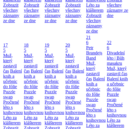
Zobrazit
Zobrazit
Zobrazit
Zobrazit
Léto za
všechny
všechny
všechny
všechny
všechny
klášterem
záznamy ze
záznamy
záznamy
záznamy
záznamy
Zobrazit
dne
ze dne
ze dne
ze dne
ze dne
všechny
záznamy
ze dne
21
6
22
17
18
19
20
Petr
6
5
5
5
5
Brandejs
Divadelní
Muž,
Muž,
Muž,
Muž,
Band
léto | Bůh
který
který
který
který
Muž,
masakru
zastavil
zastavil
zastavil
zastavil
který
Muž, který
čas
Balení
čas
Balení
čas
Balení
čas
Balení
zastavil
zastavil čas
knih a
knih a
knih a
knih a
čas
Balení
Balení knih
učebnic
učebnic
učebnic
učebnic
knih a
a učebnic
do fólie
do fólie
do fólie
do fólie
učebnic
do fólie
Puzzle
Puzzle
Puzzle
Puzzle
do fólie
Puzzle
swap
swap
swap
swap
Puzzle
swap
Pročtené
Pročtené
Pročtené
Pročtené
swap
Pročtené
léto s
léto s
léto s
léto s
Pročtené
léto s
knihovnou
knihovnou
knihovnou
knihovnou
léto s
knihovnou
Léto za
Léto za
Léto za
Léto za
knihovnou
Léto za
klášterem
klášterem
klášterem
klášterem
Léto za
klášterem
Zobrazit
Zobrazit
Zobrazit
Zobrazit