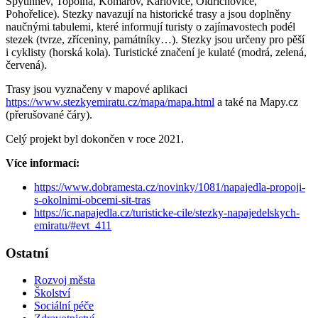
Spytihněv, Topolná, Komárov, Karlovice, Oldřichovice,
Pohořelice). Stezky navazují na historické trasy a jsou doplněny
naučnými tabulemi, které informují turisty o zajímavostech podél
stezek (tvrze, zříceniny, památníky…). Stezky jsou určeny pro pěší
i cyklisty (horská kola). Turistické značení je kulaté (modrá, zelená,
červená).
Trasy jsou vyznačeny v mapové aplikaci
https://www.stezkyemiratu.cz/mapa/mapa.html
a také na Mapy.cz
(přerušované čáry).
Celý projekt byl dokončen v roce 2021.
Více informací:
https://www.dobramesta.cz/novinky/1081/napajedla-propoji-
s-okolnimi-obcemi-sit-tras
https://ic.napajedla.cz/turisticke-cile/stezky-napajedelskych-
emiratu/#evt_411
Ostatní
Rozvoj města
Školství
Sociální péče