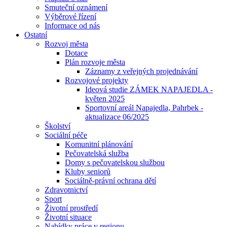
Smuteční oznámení
Výběrové řízení
Informace od nás
Ostatní
Rozvoj města
Dotace
Plán rozvoje města
Záznamy z veřejných projednávání
Rozvojové projekty
Ideová studie ZÁMEK NAPAJEDLA -
květen 2025
Sportovní areál Napajedla, Pahrbek -
aktualizace 06/2025
Školství
Sociální péče
Komunitní plánování
Pečovatelská služba
Domy s pečovatelskou službou
Kluby seniorů
Sociálně-právní ochrana dětí
Zdravotnictví
Sport
Životní prostředí
Životní situace
Nabídky práce v regionu