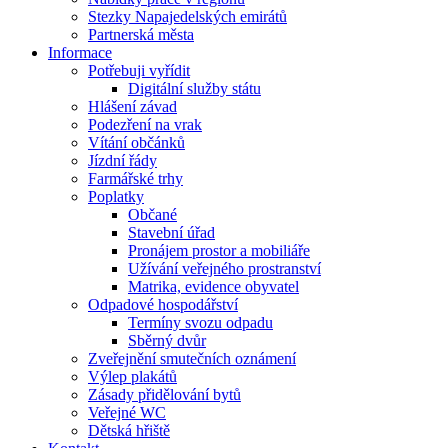
Stezky Napajedelských emirátů
Partnerská města
Informace
Potřebuji vyřídit
Digitální služby státu
Hlášení závad
Podezření na vrak
Vítání občánků
Jízdní řády
Farmářské trhy
Poplatky
Občané
Stavební úřad
Pronájem prostor a mobiliáře
Užívání veřejného prostranství
Matrika, evidence obyvatel
Odpadové hospodářství
Termíny svozu odpadu
Sběrný dvůr
Zveřejnění smutečních oznámení
Výlep plakátů
Zásady přidělování bytů
Veřejné WC
Dětská hřiště