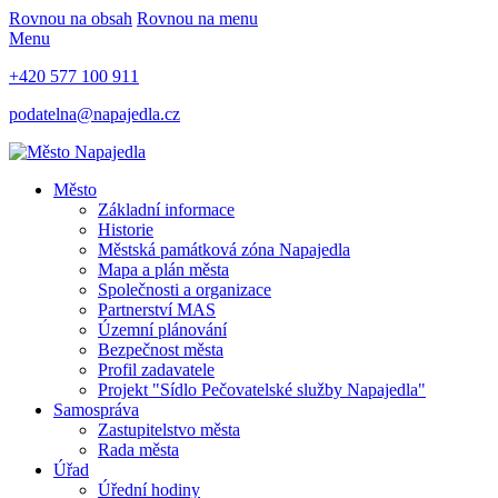
Rovnou na obsah
Rovnou na menu
Menu
+420 577 100 911
podatelna@napajedla.cz
Město
Základní informace
Historie
Městská památková zóna Napajedla
Mapa a plán města
Společnosti a organizace
Partnerství MAS
Územní plánování
Bezpečnost města
Profil zadavatele
Projekt "Sídlo Pečovatelské služby Napajedla"
Samospráva
Zastupitelstvo města
Rada města
Úřad
Úřední hodiny