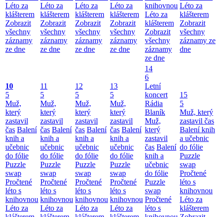
Léto za
Léto za
Léto za
Léto za
knihovnou
Léto za
klášterem
klášterem
klášterem
klášterem
Léto za
klášterem
Zobrazit
Zobrazit
Zobrazit
Zobrazit
klášterem
Zobrazit
všechny
všechny
všechny
všechny
Zobrazit
všechny
záznamy
záznamy
záznamy
záznamy
všechny
záznamy ze
ze dne
ze dne
ze dne
ze dne
záznamy
dne
ze dne
14
6
10
11
12
13
Letní
5
5
5
5
koncert
15
Muž,
Muž,
Muž,
Muž,
Rádia
5
který
který
který
který
Blaník
Muž, který
zastavil
zastavil
zastavil
zastavil
Muž,
zastavil čas
čas
Balení
čas
Balení
čas
Balení
čas
Balení
který
Balení knih
knih a
knih a
knih a
knih a
zastavil
a učebnic
učebnic
učebnic
učebnic
učebnic
čas
Balení
do fólie
do fólie
do fólie
do fólie
do fólie
knih a
Puzzle
Puzzle
Puzzle
Puzzle
Puzzle
učebnic
swap
swap
swap
swap
swap
do fólie
Pročtené
Pročtené
Pročtené
Pročtené
Pročtené
Puzzle
léto s
léto s
léto s
léto s
léto s
swap
knihovnou
knihovnou
knihovnou
knihovnou
knihovnou
Pročtené
Léto za
Léto za
Léto za
Léto za
Léto za
léto s
klášterem
klášterem
klášterem
klášterem
klášterem
knihovnou
Zobrazit