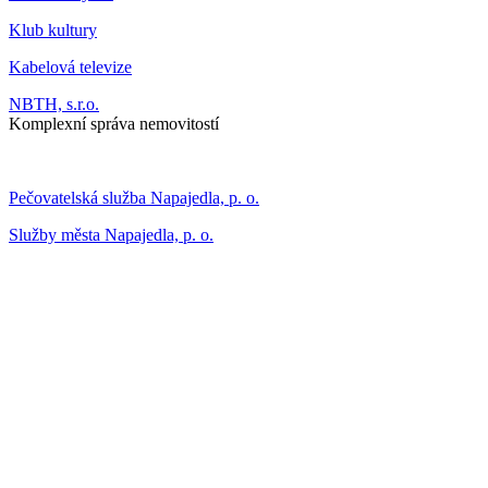
Klub kultury
Kabelová televize
NBTH, s.r.o.
Komplexní správa nemovitostí
Pečovatelská služba Napajedla, p. o.
Služby města Napajedla, p. o.