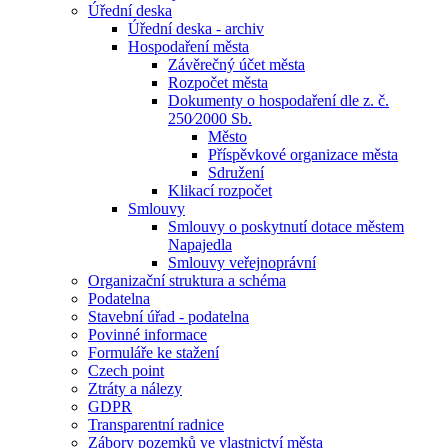
Úřední deska
Úřední deska - archiv
Hospodaření města
Závěrečný účet města
Rozpočet města
Dokumenty o hospodaření dle z. č.
250⁄2000 Sb.
Město
Příspěvkové organizace města
Sdružení
Klikací rozpočet
Smlouvy
Smlouvy o poskytnutí dotace městem
Napajedla
Smlouvy veřejnoprávní
Organizační struktura a schéma
Podatelna
Stavební úřad - podatelna
Povinné informace
Formuláře ke stažení
Czech point
Ztráty a nálezy
GDPR
Transparentní radnice
Zábory pozemků ve vlastnictví města