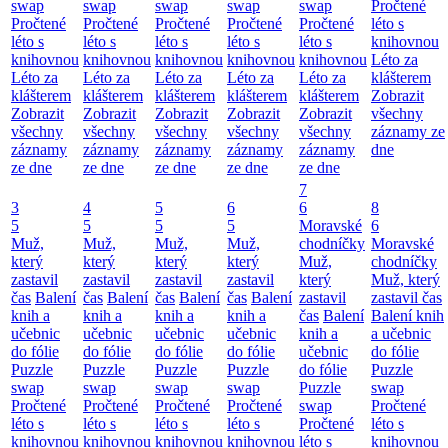
swap
swap
swap
swap
swap
Pročtené
Pročtené
Pročtené
Pročtené
Pročtené
Pročtené
léto s
léto s
léto s
léto s
léto s
léto s
knihovnou
knihovnou
knihovnou
knihovnou
knihovnou
knihovnou
Léto za
Léto za
Léto za
Léto za
Léto za
Léto za
klášterem
klášterem
klášterem
klášterem
klášterem
klášterem
Zobrazit
Zobrazit
Zobrazit
Zobrazit
Zobrazit
Zobrazit
všechny
všechny
všechny
všechny
všechny
všechny
záznamy ze
záznamy
záznamy
záznamy
záznamy
záznamy
dne
ze dne
ze dne
ze dne
ze dne
ze dne
7
3
4
5
6
6
8
5
5
5
5
Moravské
6
Muž,
Muž,
Muž,
Muž,
chodníčky
Moravské
který
který
který
který
Muž,
chodníčky
zastavil
zastavil
zastavil
zastavil
který
Muž, který
čas
Balení
čas
Balení
čas
Balení
čas
Balení
zastavil
zastavil čas
knih a
knih a
knih a
knih a
čas
Balení
Balení knih
učebnic
učebnic
učebnic
učebnic
knih a
a učebnic
do fólie
do fólie
do fólie
do fólie
učebnic
do fólie
Puzzle
Puzzle
Puzzle
Puzzle
do fólie
Puzzle
swap
swap
swap
swap
Puzzle
swap
Pročtené
Pročtené
Pročtené
Pročtené
swap
Pročtené
léto s
léto s
léto s
léto s
Pročtené
léto s
knihovnou
knihovnou
knihovnou
knihovnou
léto s
knihovnou