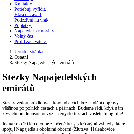
Kontakty
Potřebuji vyřídit,
Hlášení závad,
Podezření na vrak
Poplatky
Napajedelské noviny
Volný čas
Profil zadavatele
Úvodní stránka
Ostatní
Stezky Napajedelských emirátů
Stezky Napajedelských
emirátů
Stezky vedou po klidných komunikacích bez silniční dopravy,
většinou po polních cestách a pěšinách. Budeme rádi, když nám
z výletu po doposud nevyznačených stezkách zašlete fotografie!
Jedná se o 70 km dlouhé značené trasy s krásnými výhledy, které
spojují Napajedla s okolními obcemi (Žlutava, Halenkovice,