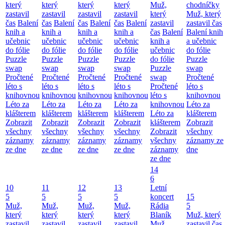
který
který
který
který
Muž,
chodníčky
zastavil
zastavil
zastavil
zastavil
který
Muž, který
čas
Balení
čas
Balení
čas
Balení
čas
Balení
zastavil
zastavil čas
knih a
knih a
knih a
knih a
čas
Balení
Balení knih
učebnic
učebnic
učebnic
učebnic
knih a
a učebnic
do fólie
do fólie
do fólie
do fólie
učebnic
do fólie
Puzzle
Puzzle
Puzzle
Puzzle
do fólie
Puzzle
swap
swap
swap
swap
Puzzle
swap
Pročtené
Pročtené
Pročtené
Pročtené
swap
Pročtené
léto s
léto s
léto s
léto s
Pročtené
léto s
knihovnou
knihovnou
knihovnou
knihovnou
léto s
knihovnou
Léto za
Léto za
Léto za
Léto za
knihovnou
Léto za
klášterem
klášterem
klášterem
klášterem
Léto za
klášterem
Zobrazit
Zobrazit
Zobrazit
Zobrazit
klášterem
Zobrazit
všechny
všechny
všechny
všechny
Zobrazit
všechny
záznamy
záznamy
záznamy
záznamy
všechny
záznamy ze
ze dne
ze dne
ze dne
ze dne
záznamy
dne
ze dne
14
6
10
11
12
13
Letní
5
5
5
5
koncert
15
Muž,
Muž,
Muž,
Muž,
Rádia
5
který
který
který
který
Blaník
Muž, který
zastavil
zastavil
zastavil
zastavil
Muž,
zastavil čas