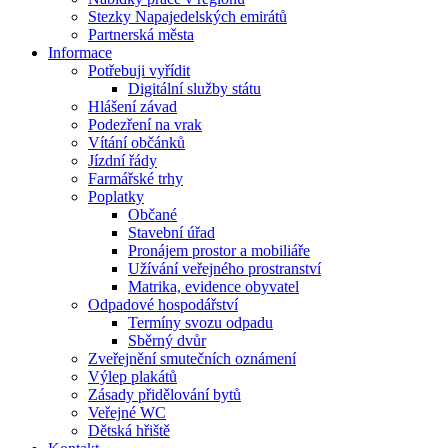
Stezky Napajedelských emirátů
Partnerská města
Informace
Potřebuji vyřídit
Digitální služby státu
Hlášení závad
Podezření na vrak
Vítání občánků
Jízdní řády
Farmářské trhy
Poplatky
Občané
Stavební úřad
Pronájem prostor a mobiliáře
Užívání veřejného prostranství
Matrika, evidence obyvatel
Odpadové hospodářství
Termíny svozu odpadu
Sběrný dvůr
Zveřejnění smutečních oznámení
Výlep plakátů
Zásady přidělování bytů
Veřejné WC
Dětská hřiště