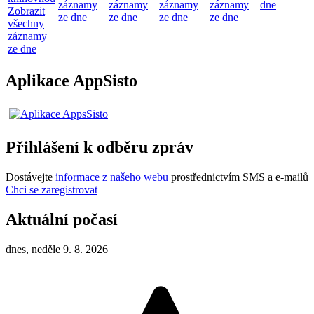
záznamy
záznamy
záznamy
záznamy
dne
Zobrazit
ze dne
ze dne
ze dne
ze dne
všechny
záznamy
ze dne
Aplikace AppSisto
Přihlášení k odběru zpráv
Dostávejte
informace z našeho webu
prostřednictvím SMS a e-mailů
Chci se zaregistrovat
Aktuální počasí
dnes, neděle 9. 8. 2026