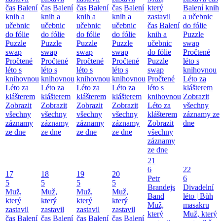
čas
Balení
čas
Balení
čas
Balení
čas
Balení
který
Balení knih
knih a
knih a
knih a
knih a
zastavil
a učebnic
učebnic
učebnic
učebnic
učebnic
čas
Balení
do fólie
do fólie
do fólie
do fólie
do fólie
knih a
Puzzle
Puzzle
Puzzle
Puzzle
Puzzle
učebnic
swap
swap
swap
swap
swap
do fólie
Pročtené
Pročtené
Pročtené
Pročtené
Pročtené
Puzzle
léto s
léto s
léto s
léto s
léto s
swap
knihovnou
knihovnou
knihovnou
knihovnou
knihovnou
Pročtené
Léto za
Léto za
Léto za
Léto za
Léto za
léto s
klášterem
klášterem
klášterem
klášterem
klášterem
knihovnou
Zobrazit
Zobrazit
Zobrazit
Zobrazit
Zobrazit
Léto za
všechny
všechny
všechny
všechny
všechny
klášterem
záznamy ze
záznamy
záznamy
záznamy
záznamy
Zobrazit
dne
ze dne
ze dne
ze dne
ze dne
všechny
záznamy
ze dne
21
6
22
17
18
19
20
Petr
6
5
5
5
5
Brandejs
Divadelní
Muž,
Muž,
Muž,
Muž,
Band
léto | Bůh
který
který
který
který
Muž,
masakru
zastavil
zastavil
zastavil
zastavil
který
Muž, který
čas
Balení
čas
Balení
čas
Balení
čas
Balení