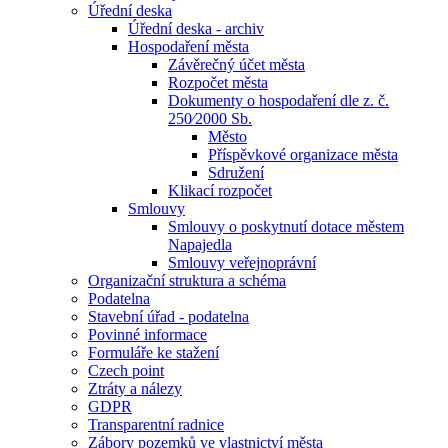
Úřední deska
Úřední deska - archiv
Hospodaření města
Závěrečný účet města
Rozpočet města
Dokumenty o hospodaření dle z. č.
250⁄2000 Sb.
Město
Příspěvkové organizace města
Sdružení
Klikací rozpočet
Smlouvy
Smlouvy o poskytnutí dotace městem
Napajedla
Smlouvy veřejnoprávní
Organizační struktura a schéma
Podatelna
Stavební úřad - podatelna
Povinné informace
Formuláře ke stažení
Czech point
Ztráty a nálezy
GDPR
Transparentní radnice
Zábory pozemků ve vlastnictví města