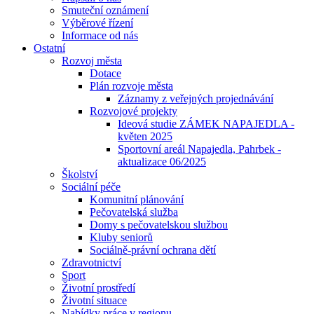
Smuteční oznámení
Výběrové řízení
Informace od nás
Ostatní
Rozvoj města
Dotace
Plán rozvoje města
Záznamy z veřejných projednávání
Rozvojové projekty
Ideová studie ZÁMEK NAPAJEDLA -
květen 2025
Sportovní areál Napajedla, Pahrbek -
aktualizace 06/2025
Školství
Sociální péče
Komunitní plánování
Pečovatelská služba
Domy s pečovatelskou službou
Kluby seniorů
Sociálně-právní ochrana dětí
Zdravotnictví
Sport
Životní prostředí
Životní situace
Nabídky práce v regionu