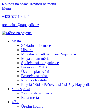
Rovnou na obsah
Rovnou na menu
Menu
+420 577 100 911
podatelna@napajedla.cz
Město
Základní informace
Historie
Městská památková zóna Napajedla
Mapa a plán města
Společnosti a organizace
Partnerství MAS
Územní plánování
Bezpečnost města
Profil zadavatele
Projekt "Sídlo Pečovatelské služby Napajedla"
Samospráva
Zastupitelstvo města
Rada města
Úřad
Úřední hodiny