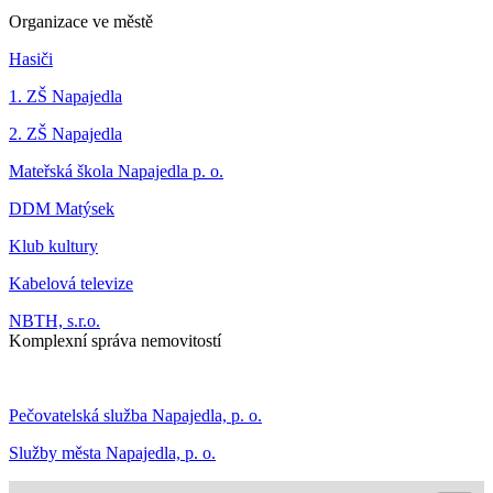
Organizace ve městě
Hasiči
1. ZŠ Napajedla
2. ZŠ Napajedla
Mateřská škola Napajedla p. o.
DDM Matýsek
Klub kultury
Kabelová televize
NBTH, s.r.o.
Komplexní správa nemovitostí
Pečovatelská služba Napajedla, p. o.
Služby města Napajedla, p. o.