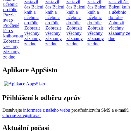
zastavil
zastavil
zastavil
zastavil
zastavil čas
učebnic
čas
Balení
čas
Balení
čas
Balení
čas
Balení
Balení knih
do fólie
knih a
knih a
knih a
knih a
a učebnic
Puzzle
učebnic
učebnic
učebnic
učebnic
do fólie
swap
do fólie
do fólie
do fólie
do fólie
Zobrazit
Pročtené
Zobrazit
Zobrazit
Zobrazit
Zobrazit
všechny
léto s
všechny
všechny
všechny
všechny
záznamy ze
knihovnou
záznamy
záznamy
záznamy
záznamy
dne
Zobrazit
ze dne
ze dne
ze dne
ze dne
všechny
záznamy
ze dne
Aplikace AppSisto
Přihlášení k odběru zpráv
Dostávejte
informace z našeho webu
prostřednictvím SMS a e-mailů
Chci se zaregistrovat
Aktuální počasí