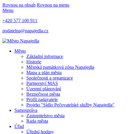
Rovnou na obsah
Rovnou na menu
Menu
+420 577 100 911
podatelna@napajedla.cz
Město
Základní informace
Historie
Městská památková zóna Napajedla
Mapa a plán města
Společnosti a organizace
Partnerství MAS
Územní plánování
Bezpečnost města
Profil zadavatele
Projekt "Sídlo Pečovatelské služby Napajedla"
Samospráva
Zastupitelstvo města
Rada města
Úřad
Úřední hodiny