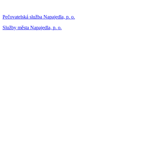
Pečovatelská služba Napajedla, p. o.
Služby města Napajedla, p. o.