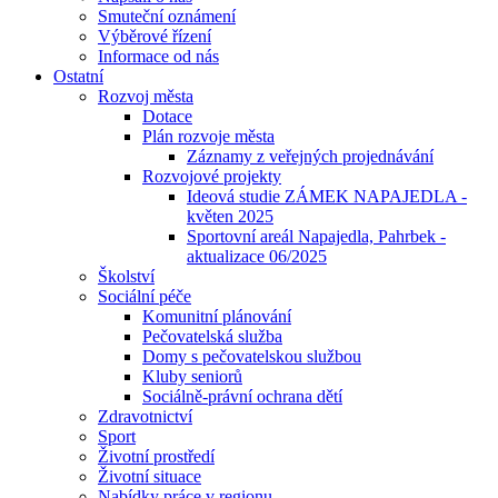
Smuteční oznámení
Výběrové řízení
Informace od nás
Ostatní
Rozvoj města
Dotace
Plán rozvoje města
Záznamy z veřejných projednávání
Rozvojové projekty
Ideová studie ZÁMEK NAPAJEDLA -
květen 2025
Sportovní areál Napajedla, Pahrbek -
aktualizace 06/2025
Školství
Sociální péče
Komunitní plánování
Pečovatelská služba
Domy s pečovatelskou službou
Kluby seniorů
Sociálně-právní ochrana dětí
Zdravotnictví
Sport
Životní prostředí
Životní situace
Nabídky práce v regionu