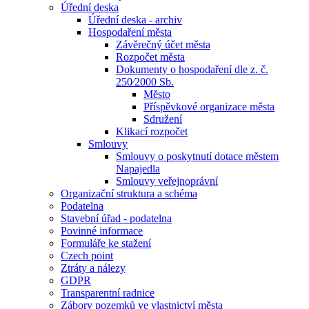
Úřední deska
Úřední deska - archiv
Hospodaření města
Závěrečný účet města
Rozpočet města
Dokumenty o hospodaření dle z. č.
250⁄2000 Sb.
Město
Příspěvkové organizace města
Sdružení
Klikací rozpočet
Smlouvy
Smlouvy o poskytnutí dotace městem
Napajedla
Smlouvy veřejnoprávní
Organizační struktura a schéma
Podatelna
Stavební úřad - podatelna
Povinné informace
Formuláře ke stažení
Czech point
Ztráty a nálezy
GDPR
Transparentní radnice
Zábory pozemků ve vlastnictví města