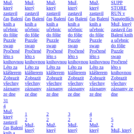
Muž,
Muž,
Muž,
Muž,
Muž,
SUPP
který
který
který
který
který
STORE
zastavil
zastavil
zastavil
zastavil
zastavil
RUN v
čas
Balení
čas
Balení
čas
Balení
čas
Balení
čas
Balení
Napajedlích
knih a
knih a
knih a
knih a
knih a
Muž, který
učebnic
učebnic
učebnic
učebnic
učebnic
zastavil čas
do fólie
do fólie
do fólie
do fólie
do fólie
Balení knih
Puzzle
Puzzle
Puzzle
Puzzle
Puzzle
a učebnic
swap
swap
swap
swap
swap
do fólie
Pročtené
Pročtené
Pročtené
Pročtené
Pročtené
Puzzle
léto s
léto s
léto s
léto s
léto s
swap
knihovnou
knihovnou
knihovnou
knihovnou
knihovnou
Pročtené
Léto za
Léto za
Léto za
Léto za
Léto za
léto s
klášterem
klášterem
klášterem
klášterem
klášterem
knihovnou
Zobrazit
Zobrazit
Zobrazit
Zobrazit
Zobrazit
Zobrazit
všechny
všechny
všechny
všechny
všechny
všechny
záznamy
záznamy
záznamy
záznamy
záznamy
záznamy ze
ze dne
ze dne
ze dne
ze dne
ze dne
dne
31
4
Muž,
1
2
3
4
který
2
2
2
2
5
zastavil
Muž,
Muž,
Muž,
Muž,
2
čas
Balení
který
který
který
který
Muž, který
knih a