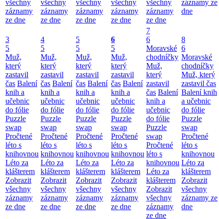
všechny
všechny
všechny
všechny
všechny
záznamy ze
záznamy
záznamy
záznamy
záznamy
záznamy
dne
ze dne
ze dne
ze dne
ze dne
ze dne
7
3
4
5
6
6
8
5
5
5
5
Moravské
6
Muž,
Muž,
Muž,
Muž,
chodníčky
Moravské
který
který
který
který
Muž,
chodníčky
zastavil
zastavil
zastavil
zastavil
který
Muž, který
čas
Balení
čas
Balení
čas
Balení
čas
Balení
zastavil
zastavil čas
knih a
knih a
knih a
knih a
čas
Balení
Balení knih
učebnic
učebnic
učebnic
učebnic
knih a
a učebnic
do fólie
do fólie
do fólie
do fólie
učebnic
do fólie
Puzzle
Puzzle
Puzzle
Puzzle
do fólie
Puzzle
swap
swap
swap
swap
Puzzle
swap
Pročtené
Pročtené
Pročtené
Pročtené
swap
Pročtené
léto s
léto s
léto s
léto s
Pročtené
léto s
knihovnou
knihovnou
knihovnou
knihovnou
léto s
knihovnou
Léto za
Léto za
Léto za
Léto za
knihovnou
Léto za
klášterem
klášterem
klášterem
klášterem
Léto za
klášterem
Zobrazit
Zobrazit
Zobrazit
Zobrazit
klášterem
Zobrazit
všechny
všechny
všechny
všechny
Zobrazit
všechny
záznamy
záznamy
záznamy
záznamy
všechny
záznamy ze
ze dne
ze dne
ze dne
ze dne
záznamy
dne
ze dne