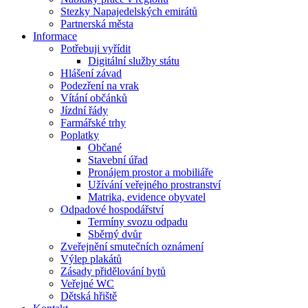
Stezky Napajedelských emirátů
Partnerská města
Informace
Potřebuji vyřídit
Digitální služby státu
Hlášení závad
Podezření na vrak
Vítání občánků
Jízdní řády
Farmářské trhy
Poplatky
Občané
Stavební úřad
Pronájem prostor a mobiliáře
Užívání veřejného prostranství
Matrika, evidence obyvatel
Odpadové hospodářství
Termíny svozu odpadu
Sběrný dvůr
Zveřejnění smutečních oznámení
Výlep plakátů
Zásady přidělování bytů
Veřejné WC
Dětská hřiště