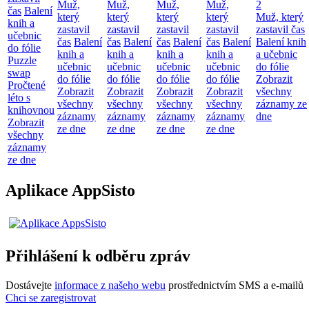
Muž,
Muž,
Muž,
Muž,
2
čas
Balení
který
který
který
který
Muž, který
knih a
zastavil
zastavil
zastavil
zastavil
zastavil čas
učebnic
čas
Balení
čas
Balení
čas
Balení
čas
Balení
Balení knih
do fólie
knih a
knih a
knih a
knih a
a učebnic
Puzzle
učebnic
učebnic
učebnic
učebnic
do fólie
swap
do fólie
do fólie
do fólie
do fólie
Zobrazit
Pročtené
Zobrazit
Zobrazit
Zobrazit
Zobrazit
všechny
léto s
všechny
všechny
všechny
všechny
záznamy ze
knihovnou
záznamy
záznamy
záznamy
záznamy
dne
Zobrazit
ze dne
ze dne
ze dne
ze dne
všechny
záznamy
ze dne
Aplikace AppSisto
Přihlášení k odběru zpráv
Dostávejte
informace z našeho webu
prostřednictvím SMS a e-mailů
Chci se zaregistrovat