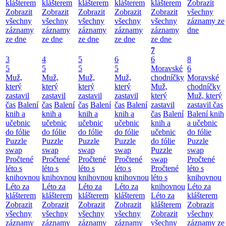
klášterem
klášterem
klášterem
klášterem
klášterem
Zobrazit
Zobrazit
Zobrazit
Zobrazit
Zobrazit
Zobrazit
všechny
všechny
všechny
všechny
všechny
všechny
záznamy ze
záznamy
záznamy
záznamy
záznamy
záznamy
dne
ze dne
ze dne
ze dne
ze dne
ze dne
7
3
4
5
6
6
8
5
5
5
5
Moravské
6
Muž,
Muž,
Muž,
Muž,
chodníčky
Moravské
který
který
který
který
Muž,
chodníčky
zastavil
zastavil
zastavil
zastavil
který
Muž, který
čas
Balení
čas
Balení
čas
Balení
čas
Balení
zastavil
zastavil čas
knih a
knih a
knih a
knih a
čas
Balení
Balení knih
učebnic
učebnic
učebnic
učebnic
knih a
a učebnic
do fólie
do fólie
do fólie
do fólie
učebnic
do fólie
Puzzle
Puzzle
Puzzle
Puzzle
do fólie
Puzzle
swap
swap
swap
swap
Puzzle
swap
Pročtené
Pročtené
Pročtené
Pročtené
swap
Pročtené
léto s
léto s
léto s
léto s
Pročtené
léto s
knihovnou
knihovnou
knihovnou
knihovnou
léto s
knihovnou
Léto za
Léto za
Léto za
Léto za
knihovnou
Léto za
klášterem
klášterem
klášterem
klášterem
Léto za
klášterem
Zobrazit
Zobrazit
Zobrazit
Zobrazit
klášterem
Zobrazit
všechny
všechny
všechny
všechny
Zobrazit
všechny
záznamy
záznamy
záznamy
záznamy
všechny
záznamy ze