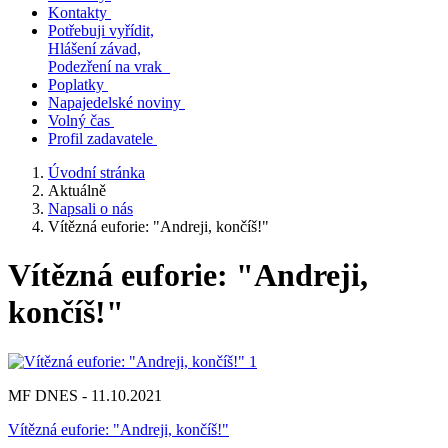
Kontakty
Potřebuji vyřídit,
Hlášení závad,
Podezření na vrak
Poplatky
Napajedelské noviny
Volný čas
Profil zadavatele
Úvodní stránka
Aktuálně
Napsali o nás
Vítězná euforie: "Andreji, končíš!"
Vítězná euforie: "Andreji,
končíš!"
MF DNES - 11.10.2021
Vítězná euforie: "Andreji, končíš!"