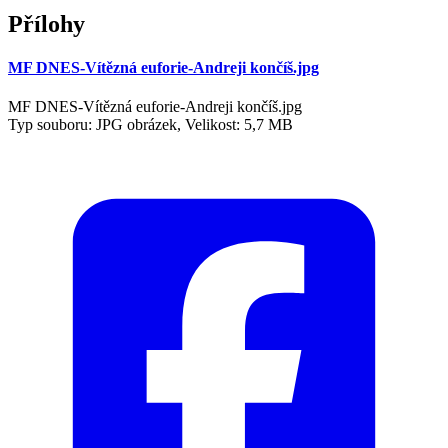
Přílohy
MF DNES-Vítězná euforie-Andreji končíš.jpg
MF DNES-Vítězná euforie-Andreji končíš.jpg
Typ souboru: JPG obrázek, Velikost: 5,7 MB