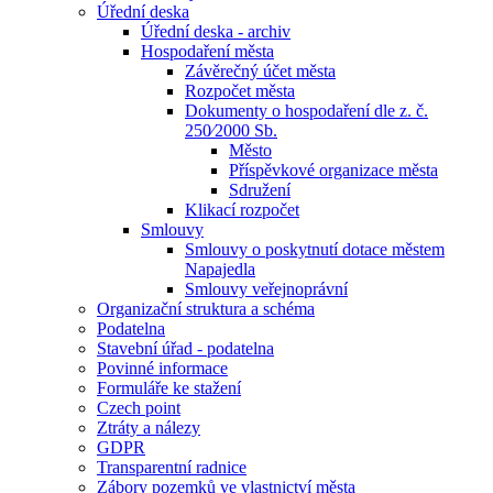
Úřední deska
Úřední deska - archiv
Hospodaření města
Závěrečný účet města
Rozpočet města
Dokumenty o hospodaření dle z. č.
250⁄2000 Sb.
Město
Příspěvkové organizace města
Sdružení
Klikací rozpočet
Smlouvy
Smlouvy o poskytnutí dotace městem
Napajedla
Smlouvy veřejnoprávní
Organizační struktura a schéma
Podatelna
Stavební úřad - podatelna
Povinné informace
Formuláře ke stažení
Czech point
Ztráty a nálezy
GDPR
Transparentní radnice
Zábory pozemků ve vlastnictví města