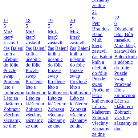
ze dne
21
6
22
17
18
19
20
Petr
6
5
5
5
5
Brandejs
Divadelní
Muž,
Muž,
Muž,
Muž,
Band
léto | Bůh
který
který
který
který
Muž,
masakru
zastavil
zastavil
zastavil
zastavil
který
Muž, který
čas
Balení
čas
Balení
čas
Balení
čas
Balení
zastavil
zastavil čas
knih a
knih a
knih a
knih a
čas
Balení
Balení knih
učebnic
učebnic
učebnic
učebnic
knih a
a učebnic
do fólie
do fólie
do fólie
do fólie
učebnic
do fólie
Puzzle
Puzzle
Puzzle
Puzzle
do fólie
Puzzle
swap
swap
swap
swap
Puzzle
swap
Pročtené
Pročtené
Pročtené
Pročtené
swap
Pročtené
léto s
léto s
léto s
léto s
Pročtené
léto s
knihovnou
knihovnou
knihovnou
knihovnou
léto s
knihovnou
Léto za
Léto za
Léto za
Léto za
knihovnou
Léto za
klášterem
klášterem
klášterem
klášterem
Léto za
klášterem
Zobrazit
Zobrazit
Zobrazit
Zobrazit
klášterem
Zobrazit
všechny
všechny
všechny
všechny
Zobrazit
všechny
záznamy
záznamy
záznamy
záznamy
všechny
záznamy ze
ze dne
ze dne
ze dne
ze dne
záznamy
dne
ze dne