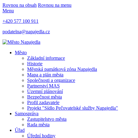
Rovnou na obsah
Rovnou na menu
Menu
+420 577 100 911
podatelna@napajedla.cz
Město
Základní informace
Historie
Městská památková zóna Napajedla
Mapa a plán města
Společnosti a organizace
Partnerství MAS
Územní plánování
Bezpečnost města
Profil zadavatele
Projekt "Sídlo Pečovatelské služby Napajedla"
Samospráva
Zastupitelstvo města
Rada města
Úřad
Úřední hodiny