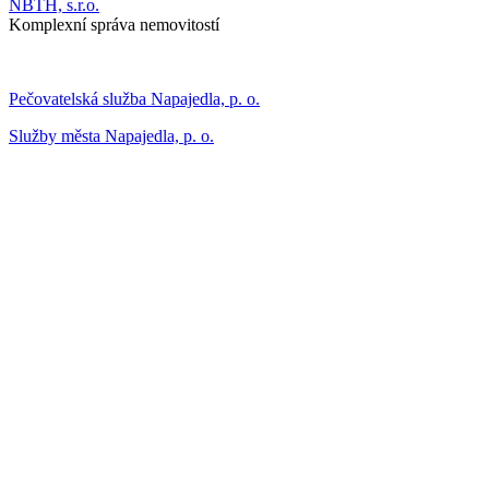
NBTH, s.r.o.
Komplexní správa nemovitostí
Pečovatelská služba Napajedla, p. o.
Služby města Napajedla, p. o.