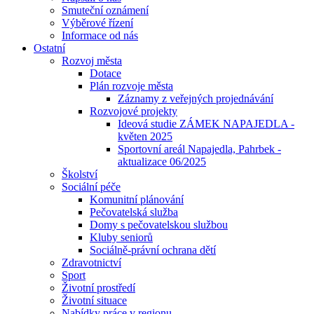
Smuteční oznámení
Výběrové řízení
Informace od nás
Ostatní
Rozvoj města
Dotace
Plán rozvoje města
Záznamy z veřejných projednávání
Rozvojové projekty
Ideová studie ZÁMEK NAPAJEDLA -
květen 2025
Sportovní areál Napajedla, Pahrbek -
aktualizace 06/2025
Školství
Sociální péče
Komunitní plánování
Pečovatelská služba
Domy s pečovatelskou službou
Kluby seniorů
Sociálně-právní ochrana dětí
Zdravotnictví
Sport
Životní prostředí
Životní situace
Nabídky práce v regionu