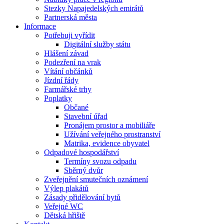
Stezky Napajedelských emirátů
Partnerská města
Informace
Potřebuji vyřídit
Digitální služby státu
Hlášení závad
Podezření na vrak
Vítání občánků
Jízdní řády
Farmářské trhy
Poplatky
Občané
Stavební úřad
Pronájem prostor a mobiliáře
Užívání veřejného prostranství
Matrika, evidence obyvatel
Odpadové hospodářství
Termíny svozu odpadu
Sběrný dvůr
Zveřejnění smutečních oznámení
Výlep plakátů
Zásady přidělování bytů
Veřejné WC
Dětská hřiště