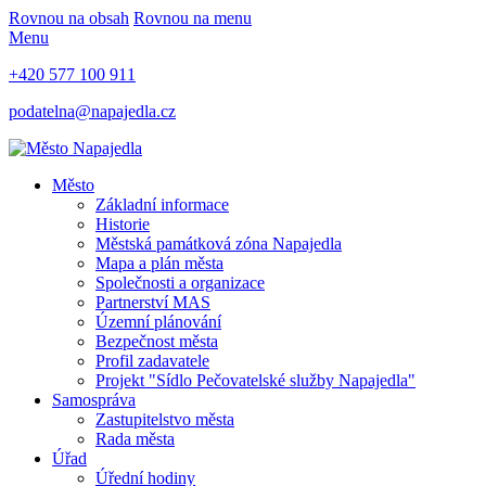
Rovnou na obsah
Rovnou na menu
Menu
+420 577 100 911
podatelna@napajedla.cz
Město
Základní informace
Historie
Městská památková zóna Napajedla
Mapa a plán města
Společnosti a organizace
Partnerství MAS
Územní plánování
Bezpečnost města
Profil zadavatele
Projekt "Sídlo Pečovatelské služby Napajedla"
Samospráva
Zastupitelstvo města
Rada města
Úřad
Úřední hodiny