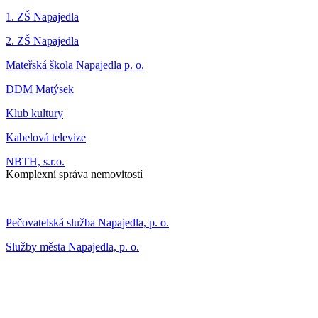
1. ZŠ Napajedla
2. ZŠ Napajedla
Mateřská škola Napajedla p. o.
DDM Matýsek
Klub kultury
Kabelová televize
NBTH, s.r.o.
Komplexní správa nemovitostí
Pečovatelská služba Napajedla, p. o.
Služby města Napajedla, p. o.