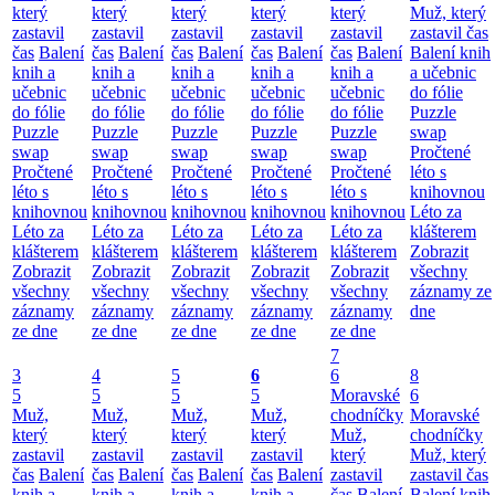
který
který
který
který
který
Muž, který
zastavil
zastavil
zastavil
zastavil
zastavil
zastavil čas
čas
Balení
čas
Balení
čas
Balení
čas
Balení
čas
Balení
Balení knih
knih a
knih a
knih a
knih a
knih a
a učebnic
učebnic
učebnic
učebnic
učebnic
učebnic
do fólie
do fólie
do fólie
do fólie
do fólie
do fólie
Puzzle
Puzzle
Puzzle
Puzzle
Puzzle
Puzzle
swap
swap
swap
swap
swap
swap
Pročtené
Pročtené
Pročtené
Pročtené
Pročtené
Pročtené
léto s
léto s
léto s
léto s
léto s
léto s
knihovnou
knihovnou
knihovnou
knihovnou
knihovnou
knihovnou
Léto za
Léto za
Léto za
Léto za
Léto za
Léto za
klášterem
klášterem
klášterem
klášterem
klášterem
klášterem
Zobrazit
Zobrazit
Zobrazit
Zobrazit
Zobrazit
Zobrazit
všechny
všechny
všechny
všechny
všechny
všechny
záznamy ze
záznamy
záznamy
záznamy
záznamy
záznamy
dne
ze dne
ze dne
ze dne
ze dne
ze dne
7
3
4
5
6
6
8
5
5
5
5
Moravské
6
Muž,
Muž,
Muž,
Muž,
chodníčky
Moravské
který
který
který
který
Muž,
chodníčky
zastavil
zastavil
zastavil
zastavil
který
Muž, který
čas
Balení
čas
Balení
čas
Balení
čas
Balení
zastavil
zastavil čas
knih a
knih a
knih a
knih a
čas
Balení
Balení knih