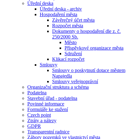
Úřední deska
Úřední deska - archiv
Hospodaření města
Závěrečný účet města
Rozpočet města
Dokumenty o hospodaření dle z. č.
250⁄2000 Sb.
Město
Příspěvkové organizace města
Sdružení
Klikací rozpočet
Smlouvy
Smlouvy o poskytnutí dotace městem
Napajedla
Smlouvy veřejnoprávní
Organizační struktura a schéma
Podatelna
Stavební úřad - podatelna
Povinné informace
Formuláře ke stažení
Czech point
Ztráty a nálezy
GDPR
Transparentní radnice
Zábory pozemků ve vlastnictví města