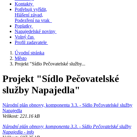
Kontakty
Potřebuji vyřídit,
Hlášení závad,
Podezření na vrak
Poplatky
Napajedelské noviny
Volný čas
Profil zadavatele
Úvodní stránka
Město
Projekt "Sídlo Pečovatelské služby...
Projekt "Sídlo Pečovatelské
služby Napajedla"
Národní plán obnovy, komponenta 3.3. - Sídlo Pečovatelské služby
Napajedla
Velikost: 221.16 kB
Národní plán obnovy, komponenta 3.3. - Sídlo Pečovatelské služby
Napajedla - info