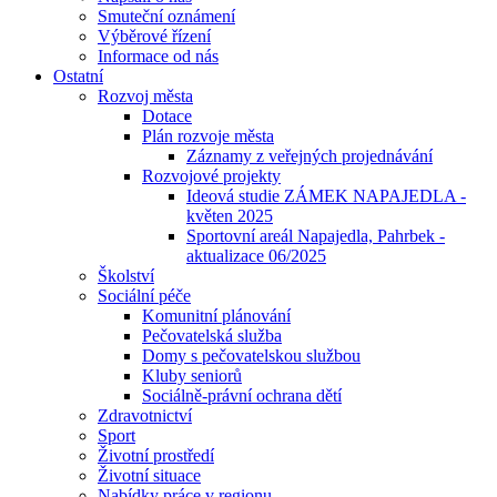
Smuteční oznámení
Výběrové řízení
Informace od nás
Ostatní
Rozvoj města
Dotace
Plán rozvoje města
Záznamy z veřejných projednávání
Rozvojové projekty
Ideová studie ZÁMEK NAPAJEDLA -
květen 2025
Sportovní areál Napajedla, Pahrbek -
aktualizace 06/2025
Školství
Sociální péče
Komunitní plánování
Pečovatelská služba
Domy s pečovatelskou službou
Kluby seniorů
Sociálně-právní ochrana dětí
Zdravotnictví
Sport
Životní prostředí
Životní situace
Nabídky práce v regionu