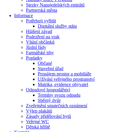
Stezky Napajedelských emirátů
Partnerská města
Informace
Potřebuji vyřídit
Digitální služby státu
Hlášení závad
Podezření na vrak
Vítání občánků
Jízdní řády
Farmářské trhy
Poplatky
Občané
Stavební úřad
Pronájem prostor a mobiliáře
Užívání veřejného prostranství
Matrika, evidence obyvatel
Odpadové hospodářství
Termíny svozu odpadu
Sběrný dvůr
Zveřejnění smutečních oznámení
Výlep plakátů
Zásady přidělování bytů
Veřejné WC
Dětská hřiště