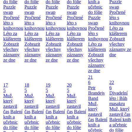
do fólie
do fólie
do fólie
do fólie
knih a
Puzzle
Puzzle
Puzzle
Puzzle
Puzzle
učebnic
swap
swap
swap
swap
swap
do fólie
Pročtené
Pročtené
Pročtené
Pročtené
Pročtené
Puzzle
léto s
léto s
léto s
léto s
léto s
swap
knihovnou
knihovnou
knihovnou
knihovnou
knihovnou
Pročtené
Léto za
Léto za
Léto za
Léto za
Léto za
léto s
klášterem
klášterem
klášterem
klášterem
klášterem
knihovnou
Zobrazit
Zobrazit
Zobrazit
Zobrazit
Zobrazit
Léto za
všechny
všechny
všechny
všechny
všechny
klášterem
záznamy ze
záznamy
záznamy
záznamy
záznamy
Zobrazit
dne
ze dne
ze dne
ze dne
ze dne
všechny
záznamy
ze dne
21
6
22
17
18
19
20
Petr
6
5
5
5
5
Brandejs
Divadelní
Muž,
Muž,
Muž,
Muž,
Band
léto | Bůh
který
který
který
který
Muž,
masakru
zastavil
zastavil
zastavil
zastavil
který
Muž, který
čas
Balení
čas
Balení
čas
Balení
čas
Balení
zastavil
zastavil čas
knih a
knih a
knih a
knih a
čas
Balení
Balení knih
učebnic
učebnic
učebnic
učebnic
knih a
a učebnic
do fólie
do fólie
do fólie
do fólie
učebnic
do fólie