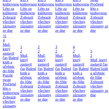
knihovnou
knihovnou
knihovnou
knihovnou
knihovnou
Pročtené
Léto za
Léto za
Léto za
Léto za
Léto za
léto s
klášterem
klášterem
klášterem
klášterem
klášterem
knihovnou
Zobrazit
Zobrazit
Zobrazit
Zobrazit
Zobrazit
Zobrazit
všechny
všechny
všechny
všechny
všechny
všechny
záznamy
záznamy
záznamy
záznamy
záznamy
záznamy ze
ze dne
ze dne
ze dne
ze dne
ze dne
dne
31
4
Muž,
1
2
3
4
který
2
2
2
2
5
zastavil
Muž,
Muž,
Muž,
Muž,
2
čas
Balení
který
který
který
který
Muž, který
knih a
zastavil
zastavil
zastavil
zastavil
zastavil čas
učebnic
čas
Balení
čas
Balení
čas
Balení
čas
Balení
Balení knih
do fólie
knih a
knih a
knih a
knih a
a učebnic
Puzzle
učebnic
učebnic
učebnic
učebnic
do fólie
swap
do fólie
do fólie
do fólie
do fólie
Zobrazit
Pročtené
Zobrazit
Zobrazit
Zobrazit
Zobrazit
všechny
léto s
všechny
všechny
všechny
všechny
záznamy ze
knihovnou
záznamy
záznamy
záznamy
záznamy
dne
Zobrazit
ze dne
ze dne
ze dne
ze dne
všechny
záznamy