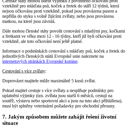
Členské státy mohou udělit výjimku z povinného očkování proti
vzteklině pro mláďata psů, koček a fretek do stáří 12 týdnů, která
nejsou očkována proti vzteklině, pokud jsou provázena pasem a
nepřišla do styku s volně žijícími zvířaty, nebo jsou provázena
matkou, na které jsou závislá.
Dále mohou členské státy povolit cestování s mladými psy, kočkami
a fretkami ve věku mezi 12 - 16 týdny, kteří již byli očkováni proti
vzteklině, ale toto očkování není ještě platné.
Informace o podmínkách cestování s mláďaty psů, koček a fretek do
jednotlivých členských států Evropské unie naleznete na
internetových stránkách Evropské komise
.
Cestování s více zvířaty
:
Doprovázet majitele může maximálně 5 kusů zvířat.
Pokud majitel cestuje s více zvířaty a nesplňuje podmínky pro
uplatnění výjimky (tzn. zvířata jsou starší 6 měsíců, cestují na
soutěž, výstavu nebo sportovní akci a jsou na tuto akci přihlášena),
musí být splněny veterinární požadavky pro obchodní přesuny.
7. Jakým způsobem můžete zahájit řešení životní
situace