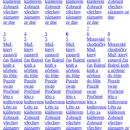
klášterem
klášterem
klášterem
klášterem
klášterem
Zobrazit
Zobrazit
Zobrazit
Zobrazit
Zobrazit
Zobrazit
všechny
všechny
všechny
všechny
všechny
všechny
záznamy ze
záznamy
záznamy
záznamy
záznamy
záznamy
dne
ze dne
ze dne
ze dne
ze dne
ze dne
7
3
4
5
6
6
8
5
5
5
5
Moravské
6
Muž,
Muž,
Muž,
Muž,
chodníčky
Moravské
který
který
který
který
Muž,
chodníčky
zastavil
zastavil
zastavil
zastavil
který
Muž, který
čas
Balení
čas
Balení
čas
Balení
čas
Balení
zastavil
zastavil čas
knih a
knih a
knih a
knih a
čas
Balení
Balení knih
učebnic
učebnic
učebnic
učebnic
knih a
a učebnic
do fólie
do fólie
do fólie
do fólie
učebnic
do fólie
Puzzle
Puzzle
Puzzle
Puzzle
do fólie
Puzzle
swap
swap
swap
swap
Puzzle
swap
Pročtené
Pročtené
Pročtené
Pročtené
swap
Pročtené
léto s
léto s
léto s
léto s
Pročtené
léto s
knihovnou
knihovnou
knihovnou
knihovnou
léto s
knihovnou
Léto za
Léto za
Léto za
Léto za
knihovnou
Léto za
klášterem
klášterem
klášterem
klášterem
Léto za
klášterem
Zobrazit
Zobrazit
Zobrazit
Zobrazit
klášterem
Zobrazit
všechny
všechny
všechny
všechny
Zobrazit
všechny
záznamy
záznamy
záznamy
záznamy
všechny
záznamy ze