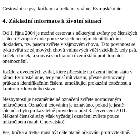
Cestování se psy, kočkami a fretkami v rámci Evropské unie
4. Základní informace k životní situaci
Od 1. října 2004 je možné cestovat s některými zvířaty po členských
státech Evropské unie pouze se sjednoceným identifikačním
dokladem, tzv. pasem zvířete v zájmovém chovu. Tato povinnost se
týká zvířat ze zájmových chovů vnímavých vůči vzteklině, tedy psů,
koček a fretek, a souvisí s ochranou území států proti tomuto
onemocnění.
Každé z uvedených zvířat, které přicestuje na území jiného státu v
rámci Evropské unie, tedy musí mít vlastní, přesně definovaný
průkaz s identifikačním číslem, umožňující prokázání totožnosti a
kontrolu zdravotního stavu.
Nezbytností je nezaměnitelné označení zvířete normovaným
mikročipem. Označení tetováním je uznáváno, pokud je jasně
čitelné a bylo prokazatelně provedeno před 3. červencem 2011.
Některé členské státy však vyžadují označení zvířete pouze
mikročipem (např. Chorvatsko).
Pes, kočka a fretka musí být dále platně očkováni proti vzteklině.