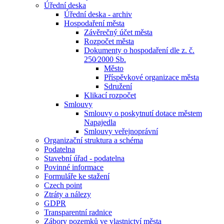
Úřední deska
Úřední deska - archiv
Hospodaření města
Závěrečný účet města
Rozpočet města
Dokumenty o hospodaření dle z. č.
250⁄2000 Sb.
Město
Příspěvkové organizace města
Sdružení
Klikací rozpočet
Smlouvy
Smlouvy o poskytnutí dotace městem
Napajedla
Smlouvy veřejnoprávní
Organizační struktura a schéma
Podatelna
Stavební úřad - podatelna
Povinné informace
Formuláře ke stažení
Czech point
Ztráty a nálezy
GDPR
Transparentní radnice
Zábory pozemků ve vlastnictví města