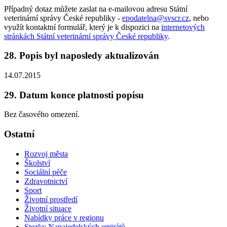
Případný dotaz můžete zaslat na e-mailovou adresu Státní
veterinární správy České republiky -
epodatelna@svscr.cz
, nebo
využít kontaktní formulář, který je k dispozici na
internetových
stránkách Státní veterinární správy České republiky
.
28. Popis byl naposledy aktualizován
14.07.2015
29. Datum konce platnosti popisu
Bez časového omezení.
Ostatní
Rozvoj města
Školství
Sociální péče
Zdravotnictví
Sport
Životní prostředí
Životní situace
Nabídky práce v regionu
Stezky Napajedelských emirátů