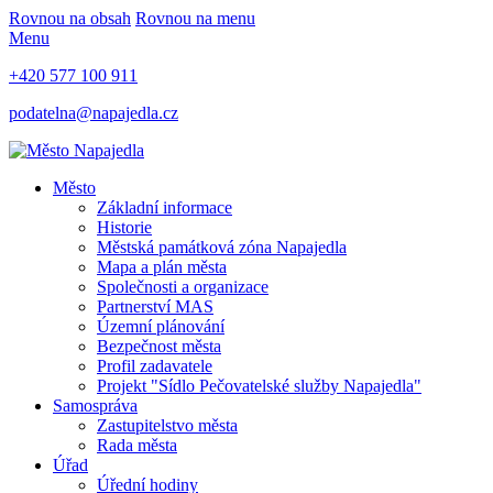
Rovnou na obsah
Rovnou na menu
Menu
+420 577 100 911
podatelna@napajedla.cz
Město
Základní informace
Historie
Městská památková zóna Napajedla
Mapa a plán města
Společnosti a organizace
Partnerství MAS
Územní plánování
Bezpečnost města
Profil zadavatele
Projekt "Sídlo Pečovatelské služby Napajedla"
Samospráva
Zastupitelstvo města
Rada města
Úřad
Úřední hodiny