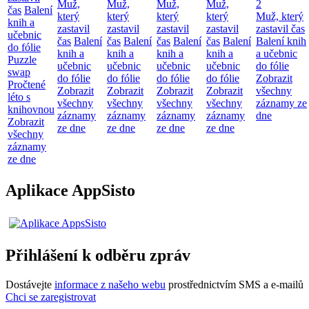
Muž,
Muž,
Muž,
Muž,
2
čas
Balení
který
který
který
který
Muž, který
knih a
zastavil
zastavil
zastavil
zastavil
zastavil čas
učebnic
čas
Balení
čas
Balení
čas
Balení
čas
Balení
Balení knih
do fólie
knih a
knih a
knih a
knih a
a učebnic
Puzzle
učebnic
učebnic
učebnic
učebnic
do fólie
swap
do fólie
do fólie
do fólie
do fólie
Zobrazit
Pročtené
Zobrazit
Zobrazit
Zobrazit
Zobrazit
všechny
léto s
všechny
všechny
všechny
všechny
záznamy ze
knihovnou
záznamy
záznamy
záznamy
záznamy
dne
Zobrazit
ze dne
ze dne
ze dne
ze dne
všechny
záznamy
ze dne
Aplikace AppSisto
Přihlášení k odběru zpráv
Dostávejte
informace z našeho webu
prostřednictvím SMS a e-mailů
Chci se zaregistrovat