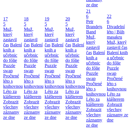
ze dne
21
6
22
17
18
19
20
Petr
6
5
5
5
5
Brandejs
Divadelní
Muž,
Muž,
Muž,
Muž,
Band
léto | Bůh
který
který
který
který
Muž,
masakru
zastavil
zastavil
zastavil
zastavil
který
Muž, který
čas
Balení
čas
Balení
čas
Balení
čas
Balení
zastavil
zastavil čas
knih a
knih a
knih a
knih a
čas
Balení
Balení knih
učebnic
učebnic
učebnic
učebnic
knih a
a učebnic
do fólie
do fólie
do fólie
do fólie
učebnic
do fólie
Puzzle
Puzzle
Puzzle
Puzzle
do fólie
Puzzle
swap
swap
swap
swap
Puzzle
swap
Pročtené
Pročtené
Pročtené
Pročtené
swap
Pročtené
léto s
léto s
léto s
léto s
Pročtené
léto s
knihovnou
knihovnou
knihovnou
knihovnou
léto s
knihovnou
Léto za
Léto za
Léto za
Léto za
knihovnou
Léto za
klášterem
klášterem
klášterem
klášterem
Léto za
klášterem
Zobrazit
Zobrazit
Zobrazit
Zobrazit
klášterem
Zobrazit
všechny
všechny
všechny
všechny
Zobrazit
všechny
záznamy
záznamy
záznamy
záznamy
všechny
záznamy ze
ze dne
ze dne
ze dne
ze dne
záznamy
dne
ze dne