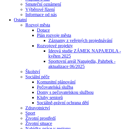
Smuteční oznámení
Výběrové řízení
Informace od nás
Ostatní
Rozvoj města
Dotace
Plán rozvoje města
Záznamy z veřejných projednávání
Rozvojové projekty
Ideová studie ZÁMEK NAPAJEDLA -
květen 2025
Sportovní areál Napajedla, Pahrbek -
aktualizace 06/2025
Školství
Sociální péče
Komunitní plánování
Pečovatelská služba
Domy s pečovatelskou službou
Kluby seniorů
Sociálně-právní ochrana dětí
Zdravotnictví
Sport
Životní prostředí
Životní situace
Nabídky práce v regionu