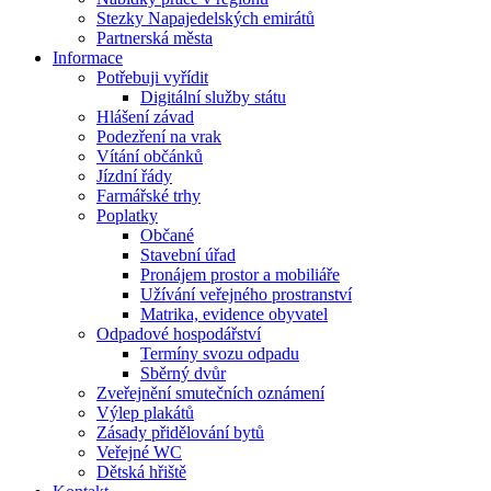
Stezky Napajedelských emirátů
Partnerská města
Informace
Potřebuji vyřídit
Digitální služby státu
Hlášení závad
Podezření na vrak
Vítání občánků
Jízdní řády
Farmářské trhy
Poplatky
Občané
Stavební úřad
Pronájem prostor a mobiliáře
Užívání veřejného prostranství
Matrika, evidence obyvatel
Odpadové hospodářství
Termíny svozu odpadu
Sběrný dvůr
Zveřejnění smutečních oznámení
Výlep plakátů
Zásady přidělování bytů
Veřejné WC
Dětská hřiště