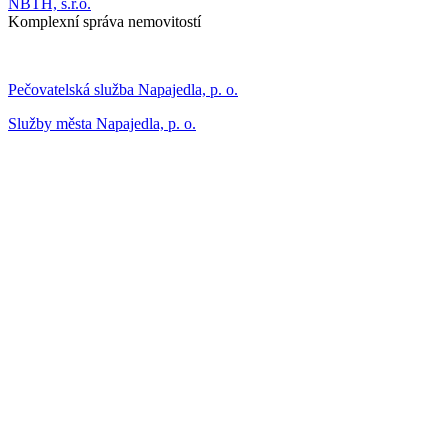
NBTH, s.r.o.
Komplexní správa nemovitostí
Pečovatelská služba Napajedla, p. o.
Služby města Napajedla, p. o.