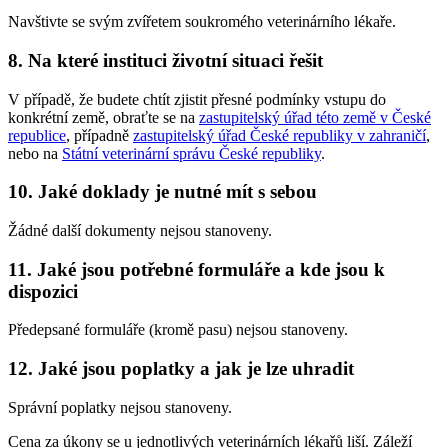
Navštivte se svým zvířetem soukromého veterinárního lékaře.
8. Na které instituci životní situaci řešit
V případě, že budete chtít zjistit přesné podmínky vstupu do
konkrétní země, obraťte se na
zastupitelský úřad této země v České
republice
, případně
zastupitelský úřad České republiky v zahraničí
,
nebo na
Státní veterinární správu České republiky
.
10. Jaké doklady je nutné mít s sebou
Žádné další dokumenty nejsou stanoveny.
11. Jaké jsou potřebné formuláře a kde jsou k
dispozici
Předepsané formuláře (kromě pasu) nejsou stanoveny.
12. Jaké jsou poplatky a jak je lze uhradit
Správní poplatky nejsou stanoveny.
Cena za úkony se u jednotlivých veterinárních lékařů liší. Záleží