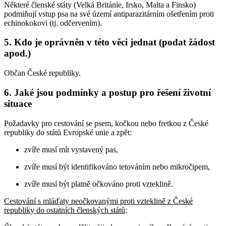
Některé členské státy (Velká Británie, Irsko, Malta a Finsko)
podmiňují vstup psa na své území antiparazitárním ošetřením proti
echinokokovi (tj. odčervením).
5. Kdo je oprávněn v této věci jednat (podat žádost
apod.)
Občan České republiky.
6. Jaké jsou podmínky a postup pro řešení životní
situace
Požadavky pro cestování se psem, kočkou nebo fretkou z České
republiky do států Evropské unie a zpět:
zvíře musí mít vystavený pas,
zvíře musí být identifikováno tetováním nebo mikročipem,
zvíře musí být platně očkováno proti vzteklině.
Cestování s mláďaty neočkovanými proti vzteklině z České
republiky do ostatních členských států
: