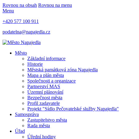
Rovnou na obsah
Rovnou na menu
Menu
+420 577 100 911
podatelna@napajedla.cz
Město
Základní informace
Historie
Městská památková zóna Napajedla
Mapa a plán města
Společnosti a organizace
Partnerství MAS
Územní plánování
Bezpečnost města
Profil zadavatele
Projekt "Sídlo Pečovatelské služby Napajedla"
Samospráva
Zastupitelstvo města
Rada města
Úřad
Úřední hodiny