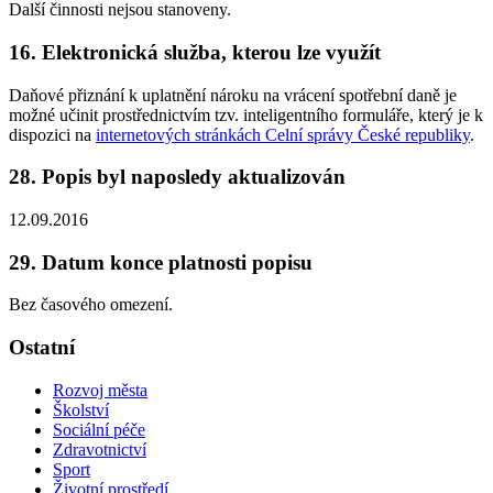
Další činnosti nejsou stanoveny.
16. Elektronická služba, kterou lze využít
Daňové přiznání k uplatnění nároku na vrácení spotřební daně je
možné učinit prostřednictvím tzv. inteligentního formuláře, který je k
dispozici na
internetových stránkách Celní správy České republiky
.
28. Popis byl naposledy aktualizován
12.09.2016
29. Datum konce platnosti popisu
Bez časového omezení.
Ostatní
Rozvoj města
Školství
Sociální péče
Zdravotnictví
Sport
Životní prostředí