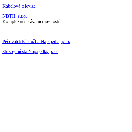
Kabelová televize
NBTH, s.r.o.
Komplexní správa nemovitostí
Pečovatelská služba Napajedla, p. o.
Služby města Napajedla, p. o.