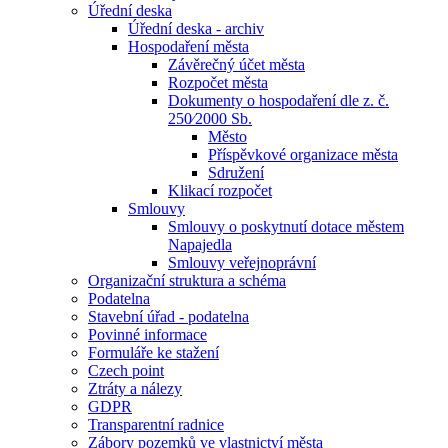
Úřední deska
Úřední deska - archiv
Hospodaření města
Závěrečný účet města
Rozpočet města
Dokumenty o hospodaření dle z. č.
250⁄2000 Sb.
Město
Příspěvkové organizace města
Sdružení
Klikací rozpočet
Smlouvy
Smlouvy o poskytnutí dotace městem
Napajedla
Smlouvy veřejnoprávní
Organizační struktura a schéma
Podatelna
Stavební úřad - podatelna
Povinné informace
Formuláře ke stažení
Czech point
Ztráty a nálezy
GDPR
Transparentní radnice
Zábory pozemků ve vlastnictví města