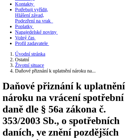
Kontakty
Potřebuji vyřídit,
Hlášení závad,
Podezření na vrak
Poplatky
Napajedelské noviny
Volný čas
Profil zadavatele
Úvodní stránka
Ostatní
Životní situace
Daňové přiznání k uplatnění nároku na...
Daňové přiznání k uplatnění
nároku na vrácení spotřební
daně dle § 56a zákona č.
353/2003 Sb., o spotřebních
daních, ve znění pozdějších