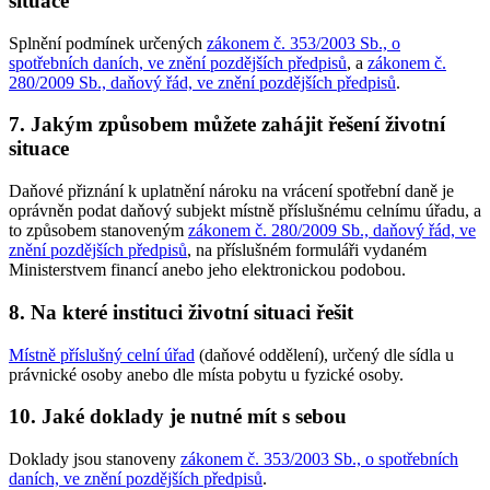
situace
Splnění podmínek určených
zákonem č. 353/2003 Sb., o
spotřebních daních, ve znění pozdějších předpisů
, a
zákonem č.
280/2009 Sb., daňový řád, ve znění pozdějších předpisů
.
7. Jakým způsobem můžete zahájit řešení životní
situace
Daňové přiznání k uplatnění nároku na vrácení spotřební daně je
oprávněn podat daňový subjekt místně příslušnému celnímu úřadu, a
to způsobem stanoveným
zákonem č. 280/2009 Sb., daňový řád, ve
znění pozdějších předpisů
, na příslušném formuláři vydaném
Ministerstvem financí anebo jeho elektronickou podobou.
8. Na které instituci životní situaci řešit
Místně příslušný celní úřad
(daňové oddělení), určený dle sídla u
právnické osoby anebo dle místa pobytu u fyzické osoby.
10. Jaké doklady je nutné mít s sebou
Doklady jsou stanoveny
zákonem č. 353/2003 Sb., o spotřebních
daních, ve znění pozdějších předpisů
.