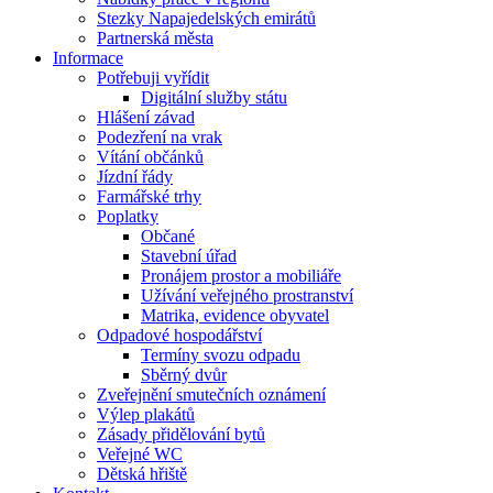
Stezky Napajedelských emirátů
Partnerská města
Informace
Potřebuji vyřídit
Digitální služby státu
Hlášení závad
Podezření na vrak
Vítání občánků
Jízdní řády
Farmářské trhy
Poplatky
Občané
Stavební úřad
Pronájem prostor a mobiliáře
Užívání veřejného prostranství
Matrika, evidence obyvatel
Odpadové hospodářství
Termíny svozu odpadu
Sběrný dvůr
Zveřejnění smutečních oznámení
Výlep plakátů
Zásady přidělování bytů
Veřejné WC
Dětská hřiště