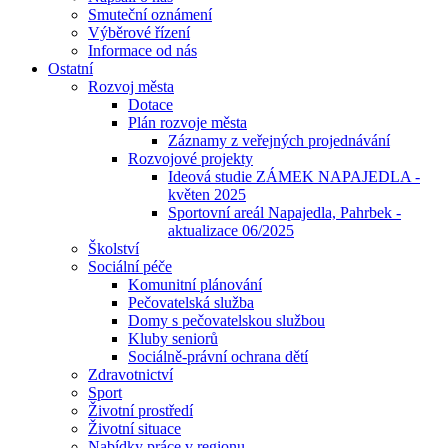
Smuteční oznámení
Výběrové řízení
Informace od nás
Ostatní
Rozvoj města
Dotace
Plán rozvoje města
Záznamy z veřejných projednávání
Rozvojové projekty
Ideová studie ZÁMEK NAPAJEDLA -
květen 2025
Sportovní areál Napajedla, Pahrbek -
aktualizace 06/2025
Školství
Sociální péče
Komunitní plánování
Pečovatelská služba
Domy s pečovatelskou službou
Kluby seniorů
Sociálně-právní ochrana dětí
Zdravotnictví
Sport
Životní prostředí
Životní situace
Nabídky práce v regionu