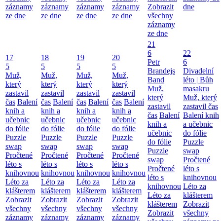
záznamy
záznamy
záznamy
záznamy
Zobrazit
dne
ze dne
ze dne
ze dne
ze dne
všechny
záznamy
ze dne
21
6
22
17
18
19
20
Petr
6
5
5
5
5
Brandejs
Divadelní
Muž,
Muž,
Muž,
Muž,
Band
léto | Bůh
který
který
který
který
Muž,
masakru
zastavil
zastavil
zastavil
zastavil
který
Muž, který
čas
Balení
čas
Balení
čas
Balení
čas
Balení
zastavil
zastavil čas
knih a
knih a
knih a
knih a
čas
Balení
Balení knih
učebnic
učebnic
učebnic
učebnic
knih a
a učebnic
do fólie
do fólie
do fólie
do fólie
učebnic
do fólie
Puzzle
Puzzle
Puzzle
Puzzle
do fólie
Puzzle
swap
swap
swap
swap
Puzzle
swap
Pročtené
Pročtené
Pročtené
Pročtené
swap
Pročtené
léto s
léto s
léto s
léto s
Pročtené
léto s
knihovnou
knihovnou
knihovnou
knihovnou
léto s
knihovnou
Léto za
Léto za
Léto za
Léto za
knihovnou
Léto za
klášterem
klášterem
klášterem
klášterem
Léto za
klášterem
Zobrazit
Zobrazit
Zobrazit
Zobrazit
klášterem
Zobrazit
všechny
všechny
všechny
všechny
Zobrazit
všechny
záznamy
záznamy
záznamy
záznamy