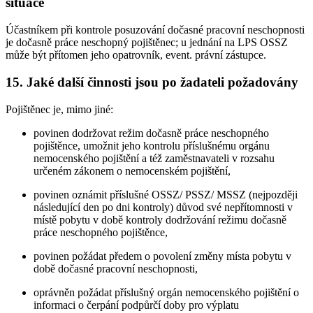
situace
Účastníkem při kontrole posuzování dočasné pracovní neschopnosti
je dočasně práce neschopný pojištěnec; u jednání na LPS OSSZ
může být přítomen jeho opatrovník, event. právní zástupce.
15. Jaké další činnosti jsou po žadateli požadovány
Pojištěnec je, mimo jiné:
povinen dodržovat režim dočasně práce neschopného
pojištěnce, umožnit jeho kontrolu příslušnému orgánu
nemocenského pojištění a též zaměstnavateli v rozsahu
určeném zákonem o nemocenském pojištění,
povinen oznámit příslušné OSSZ/ PSSZ/ MSSZ (nejpozději
následující den po dni kontroly) důvod své nepřítomnosti v
místě pobytu v době kontroly dodržování režimu dočasně
práce neschopného pojištěnce,
povinen požádat předem o povolení změny místa pobytu v
době dočasné pracovní neschopnosti,
oprávněn požádat příslušný orgán nemocenského pojištění o
informaci o čerpání podpůrčí doby pro výplatu