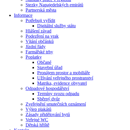
Stezky Napajedelských emirátů
Partnerská města
Informace
Potřebuji vyřídit
Digitální služby státu
Hlášení závad
Podezření na vrak
Vítání občánků
Jízdní řády
Farmářské trhy
Poplatky
Občané
Stavební úřad
Pronájem prostor a mobiliáře
Užívání veřejného prostranství
Matrika, evidence obyvatel
Odpadové hospodářství
Termíny svozu odpadu
Sběrný dvůr
Zveřejnění smutečních oznámení
Výlep plakátů
Zásady přidělování bytů
Veřejné WC
Dětská hřiště