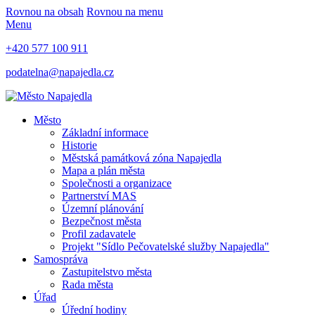
Rovnou na obsah
Rovnou na menu
Menu
+420 577 100 911
podatelna@napajedla.cz
Město
Základní informace
Historie
Městská památková zóna Napajedla
Mapa a plán města
Společnosti a organizace
Partnerství MAS
Územní plánování
Bezpečnost města
Profil zadavatele
Projekt "Sídlo Pečovatelské služby Napajedla"
Samospráva
Zastupitelstvo města
Rada města
Úřad
Úřední hodiny