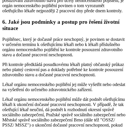
posuzování zdravotního stavu pro účely nemocenského pojištění, je
orgán nemocenského pojištění povinen o tom vyrozumět
ošetřujícího lékaře nejpozději 2 pracovní dny přede dnem kontroly.
6. Jaké jsou podmínky a postup pro řešení životní
situace
Pojištěnec, který je dočasně práce neschopný, je povinen se dostavit
v určeném termínu k ošetřujícímu lékaři nebo k lékaři příslušného
orgánu nemocenského pojištění ke kontrole posouzení zdravotního
stavu a dočasné pracovní neschopnosti.
Při kontrole předkládá posudkovému lékaři platný občanský průkaz
nebo platný cestovní pas a doklady potřebné ke kontrole posouzení
zdravotního stavu a dočasné pracovní neschopnosti.
Lékař orgánu nemocenského pojištění jej může vyšetřit nebo odeslat
na vyšetření do určeného zdravotnického zařízení.
Lékař orgánu nemocenského pojištění může dát podnět ošetřujícímu
lékaři k ukončení dočasné pracovní neschopnosti. V případě, že tak
ošetřující lékař neučiní, dá podnět k rozhodnutí okresní správě
sociálního zabezpečení, Pražské správě sociálního zabezpečení nebo
Městské správě sociálního zabezpečení Brno (dále též "OSSZ/
PSSZ/ MSSZ") o ukončení dočasné pracovní neschopnosti, pokud