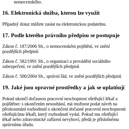
nemocenského.
16. Elektronická služba, kterou lze využít
Případný dotaz můžete zaslat na elektronickou podatelnu.
17. Podle kterého právního předpisu se postupuje
Zákon č. 187/2006 Sb., o nemocenském pojištění, ve znění
pozdějších předpisů
Zákon č. 582/1991 Sb., o organizaci a provádění sociálního
zabezpečení, ve znění pozdějších předpisů
Zákon č. 500/2004 Sb., správní řád, ve znění pozdějších předpisů
19. Jaké jsou opravné prostředky a jak se uplatňují
Pokud ukončí dočasnou pracovní neschopnost ošetřující lékař a
pojištěnec s ukončením nesouhlasí, má možnost podat návrh na
přezkoumání rozhodnutí o ukončení dočasné pracovní neschopnosti
ošetřujícímu lékaři, který rozhodnutí vydal. Pokud mu ošetřující
lékař nebo zdravotnické zařízení nevyhoví, předá je příslušnému
správnímu úřadu.