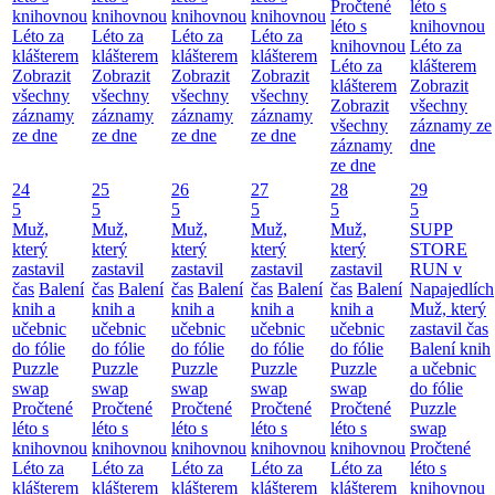
Pročtené
léto s
knihovnou
knihovnou
knihovnou
knihovnou
léto s
knihovnou
Léto za
Léto za
Léto za
Léto za
knihovnou
Léto za
klášterem
klášterem
klášterem
klášterem
Léto za
klášterem
Zobrazit
Zobrazit
Zobrazit
Zobrazit
klášterem
Zobrazit
všechny
všechny
všechny
všechny
Zobrazit
všechny
záznamy
záznamy
záznamy
záznamy
všechny
záznamy ze
ze dne
ze dne
ze dne
ze dne
záznamy
dne
ze dne
24
25
26
27
28
29
5
5
5
5
5
5
Muž,
Muž,
Muž,
Muž,
Muž,
SUPP
který
který
který
který
který
STORE
zastavil
zastavil
zastavil
zastavil
zastavil
RUN v
čas
Balení
čas
Balení
čas
Balení
čas
Balení
čas
Balení
Napajedlích
knih a
knih a
knih a
knih a
knih a
Muž, který
učebnic
učebnic
učebnic
učebnic
učebnic
zastavil čas
do fólie
do fólie
do fólie
do fólie
do fólie
Balení knih
Puzzle
Puzzle
Puzzle
Puzzle
Puzzle
a učebnic
swap
swap
swap
swap
swap
do fólie
Pročtené
Pročtené
Pročtené
Pročtené
Pročtené
Puzzle
léto s
léto s
léto s
léto s
léto s
swap
knihovnou
knihovnou
knihovnou
knihovnou
knihovnou
Pročtené
Léto za
Léto za
Léto za
Léto za
Léto za
léto s
klášterem
klášterem
klášterem
klášterem
klášterem
knihovnou