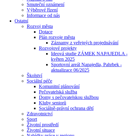
Smuteční oznámení
Výběrové řízení
Informace od nás
Ostatní
Rozvoj města
Dotace
Plán rozvoje města
Záznamy z veřejných projednávání
Rozvojové projekty
Ideová studie ZÁMEK NAPAJEDLA -
květen 2025
Sportovní areál Napajedla, Pahrbek -
aktualizace 06/2025
Školství
Sociální péče
Komunitní plánování
Pečovatelská služba
Domy s pečovatelskou službou
Kluby seniorů
Sociálně-právní ochrana dětí
Zdravotnictví
Sport
Životní prostředí
Životní situace
Nabídky práce v regionu