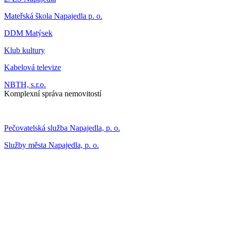
Mateřská škola Napajedla p. o.
DDM Matýsek
Klub kultury
Kabelová televize
NBTH, s.r.o.
Komplexní správa nemovitostí
Pečovatelská služba Napajedla, p. o.
Služby města Napajedla, p. o.