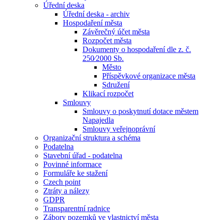
Úřední deska
Úřední deska - archiv
Hospodaření města
Závěrečný účet města
Rozpočet města
Dokumenty o hospodaření dle z. č.
250⁄2000 Sb.
Město
Příspěvkové organizace města
Sdružení
Klikací rozpočet
Smlouvy
Smlouvy o poskytnutí dotace městem
Napajedla
Smlouvy veřejnoprávní
Organizační struktura a schéma
Podatelna
Stavební úřad - podatelna
Povinné informace
Formuláře ke stažení
Czech point
Ztráty a nálezy
GDPR
Transparentní radnice
Zábory pozemků ve vlastnictví města