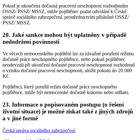
Pokud je ukončena dočasná pracovní neschopnost rozhodnutím
OSSZ/ PSSZ/ MSSZ, může pojištěnec podat odvolání k České
správě sociálního zabezpečení, prostřednictvím příslušné OSSZ/
PSSZ/ MSSZ.
20. Jaké sankce mohou být uplatněny v případě
nedodržení povinností
Ve věcech nemocenského pojištění lze za závažné porušení režimu
dočasně práce neschopného pojištěnce, nebo pokud pojištěnec
neodevzdá při ukončení dočasné pracovní neschopnosti rozhodnutí
o vzniku dočasné pracovní neschopnosti, uložit pokutu do 20 000
Kč.
Pojištěnci, který porušil režim dočasně práce neschopného
pojištěnce, může být nemocenské dočasně kráceno nebo odňato.
23. Informace o popisovaném postupu (o řešení
životní situace) je možné získat také z jiných zdrojů
a v jiné formě
Česká správa sociálního zabezpečení