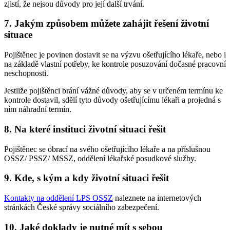
zjistí, že nejsou důvody pro její další trvání.
7. Jakým způsobem můžete zahájit řešení životní
situace
Pojištěnec je povinen dostavit se na výzvu ošetřujícího lékaře, nebo i
na základě vlastní potřeby, ke kontrole posuzování dočasné pracovní
neschopnosti.
Jestliže pojištěnci brání vážné důvody, aby se v určeném termínu ke
kontrole dostavil, sdělí tyto důvody ošetřujícímu lékaři a projedná s
ním náhradní termín.
8. Na které instituci životní situaci řešit
Pojištěnec se obrací na svého ošetřujícího lékaře a na příslušnou
OSSZ/ PSSZ/ MSSZ, oddělení lékařské posudkové služby.
9. Kde, s kým a kdy životní situaci řešit
Kontakty na oddělení LPS OSSZ
naleznete na internetových
stránkách České správy sociálního zabezpečení.
10. Jaké doklady je nutné mít s sebou