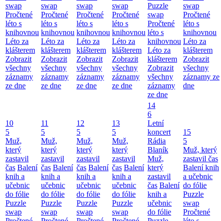
swap
swap
swap
swap
Puzzle
swap
Pročtené
Pročtené
Pročtené
Pročtené
swap
Pročtené
léto s
léto s
léto s
léto s
Pročtené
léto s
knihovnou
knihovnou
knihovnou
knihovnou
léto s
knihovnou
Léto za
Léto za
Léto za
Léto za
knihovnou
Léto za
klášterem
klášterem
klášterem
klášterem
Léto za
klášterem
Zobrazit
Zobrazit
Zobrazit
Zobrazit
klášterem
Zobrazit
všechny
všechny
všechny
všechny
Zobrazit
všechny
záznamy
záznamy
záznamy
záznamy
všechny
záznamy ze
ze dne
ze dne
ze dne
ze dne
záznamy
dne
ze dne
14
6
10
11
12
13
Letní
5
5
5
5
koncert
15
Muž,
Muž,
Muž,
Muž,
Rádia
5
který
který
který
který
Blaník
Muž, který
zastavil
zastavil
zastavil
zastavil
Muž,
zastavil čas
čas
Balení
čas
Balení
čas
Balení
čas
Balení
který
Balení knih
knih a
knih a
knih a
knih a
zastavil
a učebnic
učebnic
učebnic
učebnic
učebnic
čas
Balení
do fólie
do fólie
do fólie
do fólie
do fólie
knih a
Puzzle
Puzzle
Puzzle
Puzzle
Puzzle
učebnic
swap
swap
swap
swap
swap
do fólie
Pročtené
Pročtené
Pročtené
Pročtené
Pročtené
Puzzle
léto s