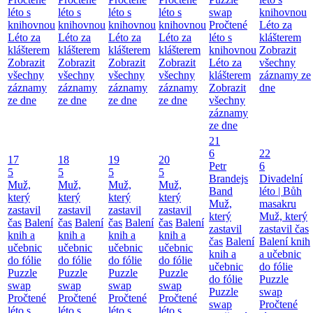
léto s
léto s
léto s
léto s
swap
knihovnou
knihovnou
knihovnou
knihovnou
knihovnou
Pročtené
Léto za
Léto za
Léto za
Léto za
Léto za
léto s
klášterem
klášterem
klášterem
klášterem
klášterem
knihovnou
Zobrazit
Zobrazit
Zobrazit
Zobrazit
Zobrazit
Léto za
všechny
všechny
všechny
všechny
všechny
klášterem
záznamy ze
záznamy
záznamy
záznamy
záznamy
Zobrazit
dne
ze dne
ze dne
ze dne
ze dne
všechny
záznamy
ze dne
21
6
22
17
18
19
20
Petr
6
5
5
5
5
Brandejs
Divadelní
Muž,
Muž,
Muž,
Muž,
Band
léto | Bůh
který
který
který
který
Muž,
masakru
zastavil
zastavil
zastavil
zastavil
který
Muž, který
čas
Balení
čas
Balení
čas
Balení
čas
Balení
zastavil
zastavil čas
knih a
knih a
knih a
knih a
čas
Balení
Balení knih
učebnic
učebnic
učebnic
učebnic
knih a
a učebnic
do fólie
do fólie
do fólie
do fólie
učebnic
do fólie
Puzzle
Puzzle
Puzzle
Puzzle
do fólie
Puzzle
swap
swap
swap
swap
Puzzle
swap
Pročtené
Pročtené
Pročtené
Pročtené
swap
Pročtené
léto s
léto s
léto s
léto s