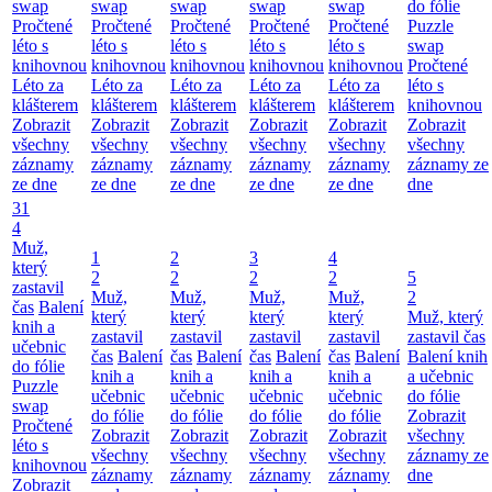
swap
swap
swap
swap
swap
do fólie
Pročtené
Pročtené
Pročtené
Pročtené
Pročtené
Puzzle
léto s
léto s
léto s
léto s
léto s
swap
knihovnou
knihovnou
knihovnou
knihovnou
knihovnou
Pročtené
Léto za
Léto za
Léto za
Léto za
Léto za
léto s
klášterem
klášterem
klášterem
klášterem
klášterem
knihovnou
Zobrazit
Zobrazit
Zobrazit
Zobrazit
Zobrazit
Zobrazit
všechny
všechny
všechny
všechny
všechny
všechny
záznamy
záznamy
záznamy
záznamy
záznamy
záznamy ze
ze dne
ze dne
ze dne
ze dne
ze dne
dne
31
4
Muž,
1
2
3
4
který
2
2
2
2
5
zastavil
Muž,
Muž,
Muž,
Muž,
2
čas
Balení
který
který
který
který
Muž, který
knih a
zastavil
zastavil
zastavil
zastavil
zastavil čas
učebnic
čas
Balení
čas
Balení
čas
Balení
čas
Balení
Balení knih
do fólie
knih a
knih a
knih a
knih a
a učebnic
Puzzle
učebnic
učebnic
učebnic
učebnic
do fólie
swap
do fólie
do fólie
do fólie
do fólie
Zobrazit
Pročtené
Zobrazit
Zobrazit
Zobrazit
Zobrazit
všechny
léto s
všechny
všechny
všechny
všechny
záznamy ze
knihovnou
záznamy
záznamy
záznamy
záznamy
dne
Zobrazit