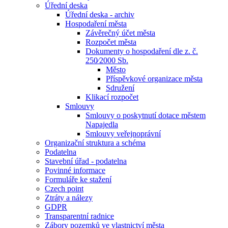
Úřední deska
Úřední deska - archiv
Hospodaření města
Závěrečný účet města
Rozpočet města
Dokumenty o hospodaření dle z. č.
250⁄2000 Sb.
Město
Příspěvkové organizace města
Sdružení
Klikací rozpočet
Smlouvy
Smlouvy o poskytnutí dotace městem
Napajedla
Smlouvy veřejnoprávní
Organizační struktura a schéma
Podatelna
Stavební úřad - podatelna
Povinné informace
Formuláře ke stažení
Czech point
Ztráty a nálezy
GDPR
Transparentní radnice
Zábory pozemků ve vlastnictví města