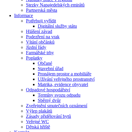
Stezky Napajedelských emirátů
Partnerská města
Informace
Potřebuji vyřídit
Digitální služby státu
Hlášení závad
Podezření na vrak
Vítání občánků
Jízdní řády
Farmářské trhy
Poplatky
Občané
Stavební úřad
Pronájem prostor a mobiliáře
Užívání veřejného prostranství
Matrika, evidence obyvatel
Odpadové hospodářství
Termíny svozu odpadu
Sběrný dvůr
Zveřejnění smutečních oznámení
Výlep plakátů
Zásady přidělování bytů
Veřejné WC
Dětská hřiště