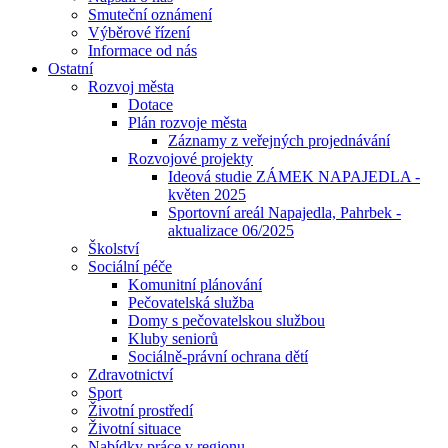
Smuteční oznámení
Výběrové řízení
Informace od nás
Ostatní
Rozvoj města
Dotace
Plán rozvoje města
Záznamy z veřejných projednávání
Rozvojové projekty
Ideová studie ZÁMEK NAPAJEDLA -
květen 2025
Sportovní areál Napajedla, Pahrbek -
aktualizace 06/2025
Školství
Sociální péče
Komunitní plánování
Pečovatelská služba
Domy s pečovatelskou službou
Kluby seniorů
Sociálně-právní ochrana dětí
Zdravotnictví
Sport
Životní prostředí
Životní situace
Nabídky práce v regionu