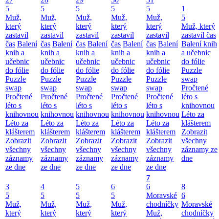
5
5
5
5
5
1
Muž,
Muž,
Muž,
Muž,
Muž,
5
který
který
který
který
který
Muž, který
zastavil
zastavil
zastavil
zastavil
zastavil
zastavil čas
čas
Balení
čas
Balení
čas
Balení
čas
Balení
čas
Balení
Balení knih
knih a
knih a
knih a
knih a
knih a
a učebnic
učebnic
učebnic
učebnic
učebnic
učebnic
do fólie
do fólie
do fólie
do fólie
do fólie
do fólie
Puzzle
Puzzle
Puzzle
Puzzle
Puzzle
Puzzle
swap
swap
swap
swap
swap
swap
Pročtené
Pročtené
Pročtené
Pročtené
Pročtené
Pročtené
léto s
léto s
léto s
léto s
léto s
léto s
knihovnou
knihovnou
knihovnou
knihovnou
knihovnou
knihovnou
Léto za
Léto za
Léto za
Léto za
Léto za
Léto za
klášterem
klášterem
klášterem
klášterem
klášterem
klášterem
Zobrazit
Zobrazit
Zobrazit
Zobrazit
Zobrazit
Zobrazit
všechny
všechny
všechny
všechny
všechny
všechny
záznamy ze
záznamy
záznamy
záznamy
záznamy
záznamy
dne
ze dne
ze dne
ze dne
ze dne
ze dne
7
3
4
5
6
6
8
5
5
5
5
Moravské
6
Muž,
Muž,
Muž,
Muž,
chodníčky
Moravské
který
který
který
který
Muž,
chodníčky