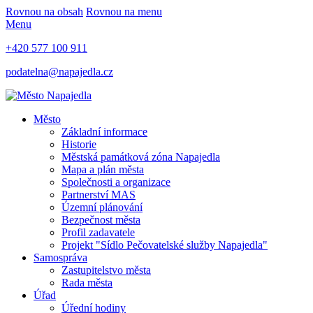
Rovnou na obsah
Rovnou na menu
Menu
+420 577 100 911
podatelna@napajedla.cz
Město
Základní informace
Historie
Městská památková zóna Napajedla
Mapa a plán města
Společnosti a organizace
Partnerství MAS
Územní plánování
Bezpečnost města
Profil zadavatele
Projekt "Sídlo Pečovatelské služby Napajedla"
Samospráva
Zastupitelstvo města
Rada města
Úřad
Úřední hodiny