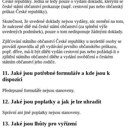
České republiky. Jedná se tedy pouze o vydání dokladů, kterými se
české státní občanství prokazuje (např. cestovní pas nebo občanský
průkaz České republiky).
Skutečnost, že uvedené doklady nejsou vydány, nic nemění na tom,
že nalezené dítě má české státní občanství (za splnění výše
uvedených podmínek), pouze o tom nedisponuje žádnými doklady.
Zjišťování státního občanství České republiky u nezletilé osoby se
provádí zpravidla až při vydávání prvního občanského průkazu,
popř. dříve, má-li být dítěti vydán cestovní pas nebo požádají-li o
zjištění státního občanství dítěte a vydání osvědčení o českém
státním občanství jeho rodiče.
11. Jaké jsou potřebné formuláře a kde jsou k
dispozici
Předepsané formuláře nejsou stanoveny.
12. Jaké jsou poplatky a jak je lze uhradit
Správní ani jiné poplatky nejsou stanoveny.
13. Jaké jsou lhůty pro vyřízení