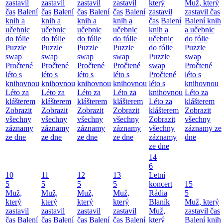
zastavil
zastavil
zastavil
zastavil
který
Muž, který
čas
Balení
čas
Balení
čas
Balení
čas
Balení
zastavil
zastavil čas
knih a
knih a
knih a
knih a
čas
Balení
Balení knih
učebnic
učebnic
učebnic
učebnic
knih a
a učebnic
do fólie
do fólie
do fólie
do fólie
učebnic
do fólie
Puzzle
Puzzle
Puzzle
Puzzle
do fólie
Puzzle
swap
swap
swap
swap
Puzzle
swap
Pročtené
Pročtené
Pročtené
Pročtené
swap
Pročtené
léto s
léto s
léto s
léto s
Pročtené
léto s
knihovnou
knihovnou
knihovnou
knihovnou
léto s
knihovnou
Léto za
Léto za
Léto za
Léto za
knihovnou
Léto za
klášterem
klášterem
klášterem
klášterem
Léto za
klášterem
Zobrazit
Zobrazit
Zobrazit
Zobrazit
klášterem
Zobrazit
všechny
všechny
všechny
všechny
Zobrazit
všechny
záznamy
záznamy
záznamy
záznamy
všechny
záznamy ze
ze dne
ze dne
ze dne
ze dne
záznamy
dne
ze dne
14
6
10
11
12
13
Letní
5
5
5
5
koncert
15
Muž,
Muž,
Muž,
Muž,
Rádia
5
který
který
který
který
Blaník
Muž, který
zastavil
zastavil
zastavil
zastavil
Muž,
zastavil čas
čas
Balení
čas
Balení
čas
Balení
čas
Balení
který
Balení knih