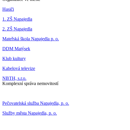
Hasiči
1. ZŠ Napajedla
2. ZŠ Napajedla
Mateřská škola Napajedla p. o.
DDM Matýsek
Klub kultury
Kabelová televize
NBTH, s.r.o.
Komplexní správa nemovitostí
Pečovatelská služba Napajedla, p. o.
Služby města Napajedla, p. o.