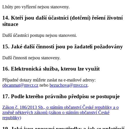
Lhůty pro vyřízení nejsou stanoveny.
14. Kteří jsou další účastníci (dotčení) řešení životní
situace
Další účastníci postupu nejsou stanoveni.
15. Jaké další činnosti jsou po žadateli požadovány
Další činnosti nejsou stanoveny.
16. Elektronická služba, kterou lze využít
Případné dotazy můžete zaslat na e-mailové adresy:
obcanmat@mvcr.cz
nebo
bezuchova@mvcr.cz
.
17. Podle kterého právního předpisu se postupuje
Zákon č. 186/2013 Sb., o státním občanství České republiky a o
změně některých zákonů (zákon o státním občanství České
republiky)
19. Jaké jsou opravné prostředky a jak se uplatňují