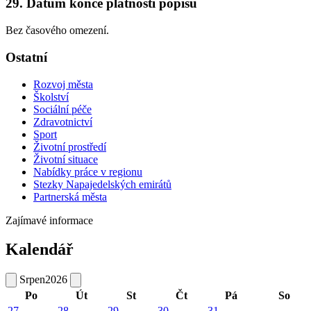
29. Datum konce platnosti popisu
Bez časového omezení.
Ostatní
Rozvoj města
Školství
Sociální péče
Zdravotnictví
Sport
Životní prostředí
Životní situace
Nabídky práce v regionu
Stezky Napajedelských emirátů
Partnerská města
Zajímavé informace
Kalendář
Srpen
2026
Po
Út
St
Čt
Pá
So
27
28
29
30
31