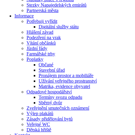
Stezky Napajedelských emirátů
Partnerská města
Informace
Potřebuji vyřídit
Digitální služby státu
Hlášení závad
Podezření na vrak
Vítání občánků
Jízdní řády
Farmářské trhy
Poplatky
Občané
Stavební úřad
Pronájem prostor a mobiliáře
Užívání veřejného prostranství
Matrika, evidence obyvatel
Odpadové hospodářství
Termíny svozu odpadu
Sběrný dvůr
Zveřejnění smutečních oznámení
Výlep plakátů
Zásady přidělování bytů
Veřejné WC
Dětská hřiště