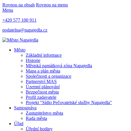
Rovnou na obsah
Rovnou na menu
Menu
+420 577 100 911
podatelna@napajedla.cz
Město
Základní informace
Historie
Městská památková zóna Napajedla
Mapa a plán města
Společnosti a organizace
Partnerství MAS
Územní plánování
Bezpečnost města
Profil zadavatele
Projekt "Sídlo Pečovatelské služby Napajedla"
Samospráva
Zastupitelstvo města
Rada města
Úřad
Úřední hodiny