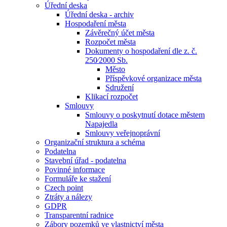
Úřední deska
Úřední deska - archiv
Hospodaření města
Závěrečný účet města
Rozpočet města
Dokumenty o hospodaření dle z. č.
250⁄2000 Sb.
Město
Příspěvkové organizace města
Sdružení
Klikací rozpočet
Smlouvy
Smlouvy o poskytnutí dotace městem
Napajedla
Smlouvy veřejnoprávní
Organizační struktura a schéma
Podatelna
Stavební úřad - podatelna
Povinné informace
Formuláře ke stažení
Czech point
Ztráty a nálezy
GDPR
Transparentní radnice
Zábory pozemků ve vlastnictví města