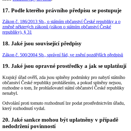
17. Podle kterého právního předpisu se postupuje
Zákon č. 186/2013 Sb., o státním občanství České republiky a o
změně některých zákonů (zákon o státním občanství České
republiky), § 31
18. Jaké jsou související předpisy
Zákon č. 500/2004 Sb., správní řád, ve znění pozdějších předpisů
19. Jaké jsou opravné prostředky a jak se uplatňují
Krajský úřad ověří, zda jsou splněny podmínky pro nabytí státního
občanství České republiky prohlášením, a pokud splněny nejsou,
rozhodne o tom, že prohlašovatel státní občanství České republiky
nenabyl.
Odvolání proti tomuto rozhodnutí lze podat prostřednictvím úřadu,
který rozhodnutí vydal.
20. Jaké sankce mohou být uplatněny v případě
nedodržení povinností