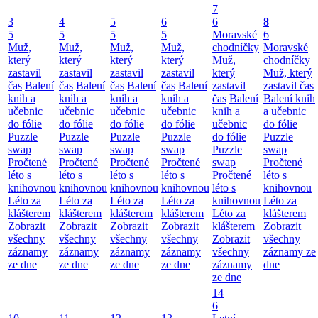
7
3
4
5
6
6
8
5
5
5
5
Moravské
6
Muž,
Muž,
Muž,
Muž,
chodníčky
Moravské
který
který
který
který
Muž,
chodníčky
zastavil
zastavil
zastavil
zastavil
který
Muž, který
čas
Balení
čas
Balení
čas
Balení
čas
Balení
zastavil
zastavil čas
knih a
knih a
knih a
knih a
čas
Balení
Balení knih
učebnic
učebnic
učebnic
učebnic
knih a
a učebnic
do fólie
do fólie
do fólie
do fólie
učebnic
do fólie
Puzzle
Puzzle
Puzzle
Puzzle
do fólie
Puzzle
swap
swap
swap
swap
Puzzle
swap
Pročtené
Pročtené
Pročtené
Pročtené
swap
Pročtené
léto s
léto s
léto s
léto s
Pročtené
léto s
knihovnou
knihovnou
knihovnou
knihovnou
léto s
knihovnou
Léto za
Léto za
Léto za
Léto za
knihovnou
Léto za
klášterem
klášterem
klášterem
klášterem
Léto za
klášterem
Zobrazit
Zobrazit
Zobrazit
Zobrazit
klášterem
Zobrazit
všechny
všechny
všechny
všechny
Zobrazit
všechny
záznamy
záznamy
záznamy
záznamy
všechny
záznamy ze
ze dne
ze dne
ze dne
ze dne
záznamy
dne
ze dne
14
6