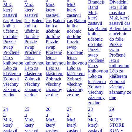
Brandejs
Divadelní
Muž,
Muž,
Muž,
Muž,
Band
léto | Bůh
který
který
který
který
Muž,
masakru
zastavil
zastavil
zastavil
zastavil
který
Muž, který
čas
Balení
čas
Balení
čas
Balení
čas
Balení
zastavil
zastavil čas
knih a
knih a
knih a
knih a
čas
Balení
Balení knih
učebnic
učebnic
učebnic
učebnic
knih a
a učebnic
do fólie
do fólie
do fólie
do fólie
učebnic
do fólie
Puzzle
Puzzle
Puzzle
Puzzle
do fólie
Puzzle
swap
swap
swap
swap
Puzzle
swap
Pročtené
Pročtené
Pročtené
Pročtené
swap
Pročtené
léto s
léto s
léto s
léto s
Pročtené
léto s
knihovnou
knihovnou
knihovnou
knihovnou
léto s
knihovnou
Léto za
Léto za
Léto za
Léto za
knihovnou
Léto za
klášterem
klášterem
klášterem
klášterem
Léto za
klášterem
Zobrazit
Zobrazit
Zobrazit
Zobrazit
klášterem
Zobrazit
všechny
všechny
všechny
všechny
Zobrazit
všechny
záznamy
záznamy
záznamy
záznamy
všechny
záznamy ze
ze dne
ze dne
ze dne
ze dne
záznamy
dne
ze dne
24
25
26
27
28
29
5
5
5
5
5
5
Muž,
Muž,
Muž,
Muž,
Muž,
SUPP
který
který
který
který
který
STORE
zastavil
zastavil
zastavil
zastavil
zastavil
RUN v