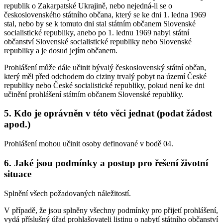
republik o Zakarpatské Ukrajině, nebo nejedná-li se o
československého státního občana, který se ke dni 1. ledna 1969
stal, nebo by se k tomuto dni stal státním občanem Slovenské
socialistické republiky, anebo po 1. lednu 1969 nabyl státní
občanství Slovenské socialistické republiky nebo Slovenské
republiky a je dosud jejím občanem.
Prohlášení může dále učinit bývalý československý státní občan,
který měl před odchodem do ciziny trvalý pobyt na území České
republiky nebo České socialistické republiky, pokud není ke dni
učinění prohlášení státním občanem Slovenské republiky.
5. Kdo je oprávněn v této věci jednat (podat žádost
apod.)
Prohlášení mohou učinit osoby definované v bodě 04.
6. Jaké jsou podmínky a postup pro řešení životní
situace
Splnění všech požadovaných náležitostí.
V případě, že jsou splněny všechny podmínky pro přijetí prohlášení,
vydá příslušný úřad prohlašovateli listinu o nabytí státního občanství