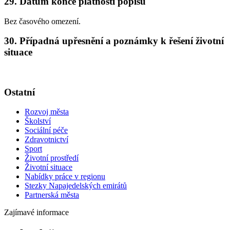
29. Datum konce platnosti popisu
Bez časového omezení.
30. Případná upřesnění a poznámky k řešení životní
situace
Ostatní
Rozvoj města
Školství
Sociální péče
Zdravotnictví
Sport
Životní prostředí
Životní situace
Nabídky práce v regionu
Stezky Napajedelských emirátů
Partnerská města
Zajímavé informace