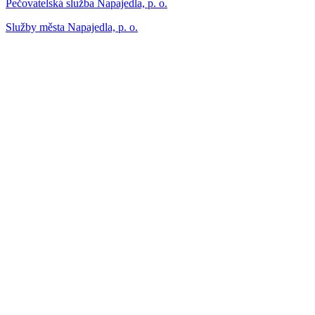
Pečovatelská služba Napajedla, p. o.
Služby města Napajedla, p. o.