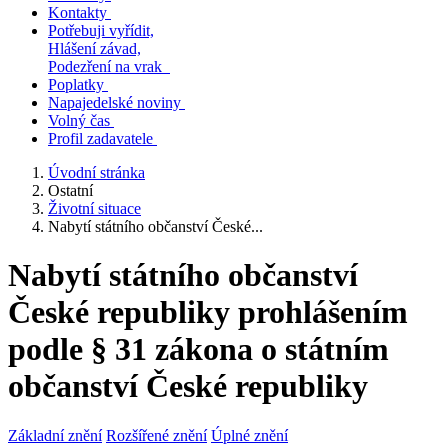
Kontakty
Potřebuji vyřídit,
Hlášení závad,
Podezření na vrak
Poplatky
Napajedelské noviny
Volný čas
Profil zadavatele
Úvodní stránka
Ostatní
Životní situace
Nabytí státního občanství České...
Nabytí státního občanství
České republiky prohlášením
podle § 31 zákona o státním
občanství České republiky
Základní znění
Rozšířené znění
Úplné znění