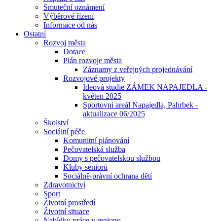
Smuteční oznámení
Výběrové řízení
Informace od nás
Ostatní
Rozvoj města
Dotace
Plán rozvoje města
Záznamy z veřejných projednávání
Rozvojové projekty
Ideová studie ZÁMEK NAPAJEDLA -
květen 2025
Sportovní areál Napajedla, Pahrbek -
aktualizace 06/2025
Školství
Sociální péče
Komunitní plánování
Pečovatelská služba
Domy s pečovatelskou službou
Kluby seniorů
Sociálně-právní ochrana dětí
Zdravotnictví
Sport
Životní prostředí
Životní situace
Nabídky práce v regionu