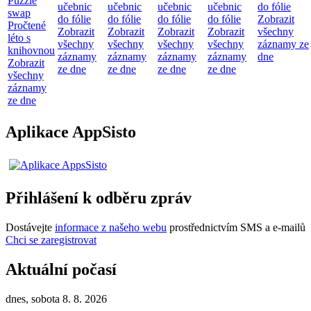
Puzzle
učebnic
učebnic
učebnic
učebnic
do fólie
swap
do fólie
do fólie
do fólie
do fólie
Zobrazit
Pročtené
Zobrazit
Zobrazit
Zobrazit
Zobrazit
všechny
léto s
všechny
všechny
všechny
všechny
záznamy ze
knihovnou
záznamy
záznamy
záznamy
záznamy
dne
Zobrazit
ze dne
ze dne
ze dne
ze dne
všechny
záznamy
ze dne
Aplikace AppSisto
Přihlášení k odběru zpráv
Dostávejte
informace z našeho webu
prostřednictvím SMS a e-mailů
Chci se zaregistrovat
Aktuální počasí
dnes, sobota 8. 8. 2026