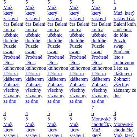
5
5
5
5
5
1
Muž,
Muž,
Muž,
Muž,
Muž,
5
který
který
který
který
který
Muž, který
zastavil
zastavil
zastavil
zastavil
zastavil
zastavil čas
čas
Balení
čas
Balení
čas
Balení
čas
Balení
čas
Balení
Balení knih
knih a
knih a
knih a
knih a
knih a
a učebnic
učebnic
učebnic
učebnic
učebnic
učebnic
do fólie
do fólie
do fólie
do fólie
do fólie
do fólie
Puzzle
Puzzle
Puzzle
Puzzle
Puzzle
Puzzle
swap
swap
swap
swap
swap
swap
Pročtené
Pročtené
Pročtené
Pročtené
Pročtené
Pročtené
léto s
léto s
léto s
léto s
léto s
léto s
knihovnou
knihovnou
knihovnou
knihovnou
knihovnou
knihovnou
Léto za
Léto za
Léto za
Léto za
Léto za
Léto za
klášterem
klášterem
klášterem
klášterem
klášterem
klášterem
Zobrazit
Zobrazit
Zobrazit
Zobrazit
Zobrazit
Zobrazit
všechny
všechny
všechny
všechny
všechny
všechny
záznamy ze
záznamy
záznamy
záznamy
záznamy
záznamy
dne
ze dne
ze dne
ze dne
ze dne
ze dne
7
3
4
5
6
6
8
5
5
5
5
Moravské
6
Muž,
Muž,
Muž,
Muž,
chodníčky
Moravské
který
který
který
který
Muž,
chodníčky
zastavil
zastavil
zastavil
zastavil
který
Muž, který