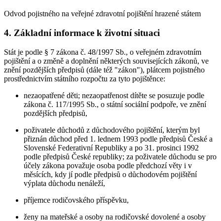
Odvod pojistného na veřejné zdravotní pojištění hrazené státem
4. Základní informace k životní situaci
Stát je podle § 7 zákona č. 48/1997 Sb., o veřejném zdravotním
pojištění a o změně a doplnění některých souvisejících zákonů, ve
znění pozdějších předpisů (dále též "zákon"), plátcem pojistného
prostřednictvím státního rozpočtu za tyto pojištěnce:
nezaopatřené děti; nezaopatřenost dítěte se posuzuje podle
zákona č. 117/1995 Sb., o státní sociální podpoře, ve znění
pozdějších předpisů,
poživatele důchodů z důchodového pojištění, kterým byl
přiznán důchod před 1. lednem 1993 podle předpisů České a
Slovenské Federativní Republiky a po 31. prosinci 1992
podle předpisů České republiky; za poživatele důchodu se pro
účely zákona považuje osoba podle předchozí věty i v
měsících, kdy jí podle předpisů o důchodovém pojištění
výplata důchodu nenáleží,
příjemce rodičovského příspěvku,
ženy na mateřské a osoby na rodičovské dovolené a osoby