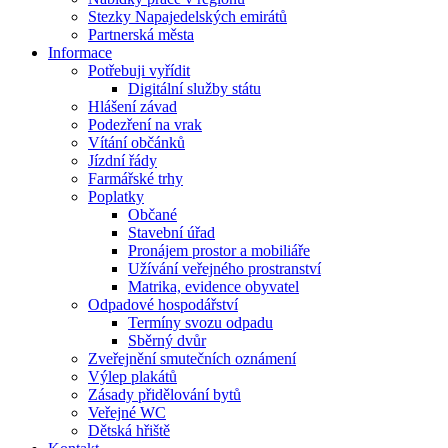
Stezky Napajedelských emirátů
Partnerská města
Informace
Potřebuji vyřídit
Digitální služby státu
Hlášení závad
Podezření na vrak
Vítání občánků
Jízdní řády
Farmářské trhy
Poplatky
Občané
Stavební úřad
Pronájem prostor a mobiliáře
Užívání veřejného prostranství
Matrika, evidence obyvatel
Odpadové hospodářství
Termíny svozu odpadu
Sběrný dvůr
Zveřejnění smutečních oznámení
Výlep plakátů
Zásady přidělování bytů
Veřejné WC
Dětská hřiště