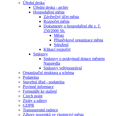
Úřední deska
Úřední deska - archiv
Hospodaření města
Závěrečný účet města
Rozpočet města
Dokumenty o hospodaření dle z. č.
250⁄2000 Sb.
Město
Příspěvkové organizace města
Sdružení
Klikací rozpočet
Smlouvy
Smlouvy o poskytnutí dotace městem
Napajedla
Smlouvy veřejnoprávní
Organizační struktura a schéma
Podatelna
Stavební úřad - podatelna
Povinné informace
Formuláře ke stažení
Czech point
Ztráty a nálezy
GDPR
Transparentní radnice
Zábory pozemků ve vlastnictví města