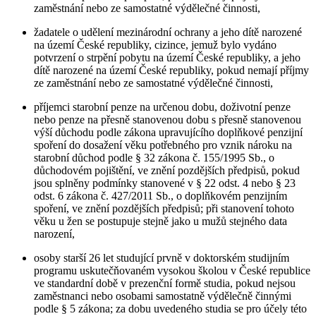
zaměstnání nebo ze samostatné výdělečné činnosti,
žadatele o udělení mezinárodní ochrany a jeho dítě narozené
na území České republiky, cizince, jemuž bylo vydáno
potvrzení o strpění pobytu na území České republiky, a jeho
dítě narozené na území České republiky, pokud nemají příjmy
ze zaměstnání nebo ze samostatné výdělečné činnosti,
příjemci starobní penze na určenou dobu, doživotní penze
nebo penze na přesně stanovenou dobu s přesně stanovenou
výší důchodu podle zákona upravujícího doplňkové penzijní
spoření do dosažení věku potřebného pro vznik nároku na
starobní důchod podle § 32 zákona č. 155/1995 Sb., o
důchodovém pojištění, ve znění pozdějších předpisů, pokud
jsou splněny podmínky stanovené v § 22 odst. 4 nebo § 23
odst. 6 zákona č. 427/2011 Sb., o doplňkovém penzijním
spoření, ve znění pozdějších předpisů; při stanovení tohoto
věku u žen se postupuje stejně jako u mužů stejného data
narození,
osoby starší 26 let studující prvně v doktorském studijním
programu uskutečňovaném vysokou školou v České republice
ve standardní době v prezenční formě studia, pokud nejsou
zaměstnanci nebo osobami samostatně výdělečně činnými
podle § 5 zákona; za dobu uvedeného studia se pro účely této