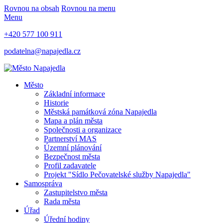
Rovnou na obsah
Rovnou na menu
Menu
+420 577 100 911
podatelna@napajedla.cz
Město
Základní informace
Historie
Městská památková zóna Napajedla
Mapa a plán města
Společnosti a organizace
Partnerství MAS
Územní plánování
Bezpečnost města
Profil zadavatele
Projekt "Sídlo Pečovatelské služby Napajedla"
Samospráva
Zastupitelstvo města
Rada města
Úřad
Úřední hodiny