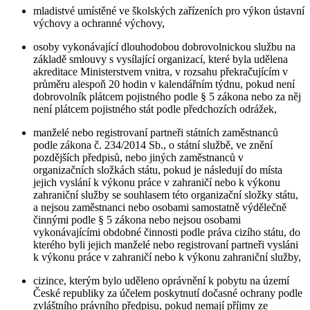
mladistvé umístěné ve školských zařízeních pro výkon ústavní
výchovy a ochranné výchovy,
osoby vykonávající dlouhodobou dobrovolnickou službu na
základě smlouvy s vysílající organizací, které byla udělena
akreditace Ministerstvem vnitra, v rozsahu překračujícím v
průměru alespoň 20 hodin v kalendářním týdnu, pokud není
dobrovolník plátcem pojistného podle § 5 zákona nebo za něj
není plátcem pojistného stát podle předchozích odrážek,
manželé nebo registrovaní partneři státních zaměstnanců
podle zákona č. 234/2014 Sb., o státní službě, ve znění
pozdějších předpisů, nebo jiných zaměstnanců v
organizačních složkách státu, pokud je následují do místa
jejich vyslání k výkonu práce v zahraničí nebo k výkonu
zahraniční služby se souhlasem této organizační složky státu,
a nejsou zaměstnanci nebo osobami samostatně výdělečně
činnými podle § 5 zákona nebo nejsou osobami
vykonávajícími obdobné činnosti podle práva cizího státu, do
kterého byli jejich manželé nebo registrovaní partneři vysláni
k výkonu práce v zahraničí nebo k výkonu zahraniční služby,
cizince, kterým bylo uděleno oprávnění k pobytu na území
České republiky za účelem poskytnutí dočasné ochrany podle
zvláštního právního předpisu, pokud nemají příjmy ze