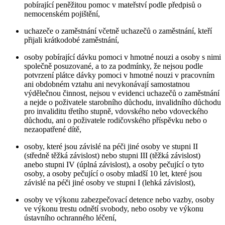
pobírající peněžitou pomoc v mateřství podle předpisů o
nemocenském pojištění,
uchazeče o zaměstnání včetně uchazečů o zaměstnání, kteří
přijali krátkodobé zaměstnání,
osoby pobírající dávku pomoci v hmotné nouzi a osoby s nimi
společně posuzované, a to za podmínky, že nejsou podle
potvrzení plátce dávky pomoci v hmotné nouzi v pracovním
ani obdobném vztahu ani nevykonávají samostatnou
výdělečnou činnost, nejsou v evidenci uchazečů o zaměstnání
a nejde o poživatele starobního důchodu, invalidního důchodu
pro invaliditu třetího stupně, vdovského nebo vdoveckého
důchodu, ani o poživatele rodičovského příspěvku nebo o
nezaopatřené dítě,
osoby, které jsou závislé na péči jiné osoby ve stupni II
(středně těžká závislost) nebo stupni III (těžká závislost)
anebo stupni IV (úplná závislost), a osoby pečující o tyto
osoby, a osoby pečující o osoby mladší 10 let, které jsou
závislé na péči jiné osoby ve stupni I (lehká závislost),
osoby ve výkonu zabezpečovací detence nebo vazby, osoby
ve výkonu trestu odnětí svobody, nebo osoby ve výkonu
ústavního ochranného léčení,