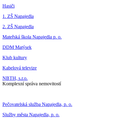
Hasiči
1. ZŠ Napajedla
2. ZŠ Napajedla
Mateřská škola Napajedla p. o.
DDM Matýsek
Klub kultury
Kabelová televize
NBTH, s.r.o.
Komplexní správa nemovitostí
Pečovatelská služba Napajedla, p. o.
Služby města Napajedla, p. o.