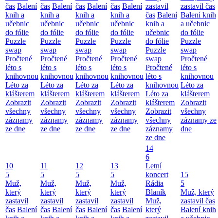
čas
Balení
čas
Balení
čas
Balení
čas
Balení
zastavil
zastavil čas
knih a
knih a
knih a
knih a
čas
Balení
Balení knih
učebnic
učebnic
učebnic
učebnic
knih a
a učebnic
do fólie
do fólie
do fólie
do fólie
učebnic
do fólie
Puzzle
Puzzle
Puzzle
Puzzle
do fólie
Puzzle
swap
swap
swap
swap
Puzzle
swap
Pročtené
Pročtené
Pročtené
Pročtené
swap
Pročtené
léto s
léto s
léto s
léto s
Pročtené
léto s
knihovnou
knihovnou
knihovnou
knihovnou
léto s
knihovnou
Léto za
Léto za
Léto za
Léto za
knihovnou
Léto za
klášterem
klášterem
klášterem
klášterem
Léto za
klášterem
Zobrazit
Zobrazit
Zobrazit
Zobrazit
klášterem
Zobrazit
všechny
všechny
všechny
všechny
Zobrazit
všechny
záznamy
záznamy
záznamy
záznamy
všechny
záznamy ze
ze dne
ze dne
ze dne
ze dne
záznamy
dne
ze dne
14
6
10
11
12
13
Letní
5
5
5
5
koncert
15
Muž,
Muž,
Muž,
Muž,
Rádia
5
který
který
který
který
Blaník
Muž, který
zastavil
zastavil
zastavil
zastavil
Muž,
zastavil čas
čas
Balení
čas
Balení
čas
Balení
čas
Balení
který
Balení knih