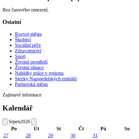
Bez časového omezení.
Ostatní
Rozvoj města
Školství
Sociální péče
Zdravotnictví
Sport
Životní prostředí
Životní situace
Nabídky práce v regionu
Stezky Napajedelských emirátů
Partnerská města
Zajímavé informace
Kalendář
Srpen
2026
Po
Út
St
Čt
Pá
So
27
28
29
30
31