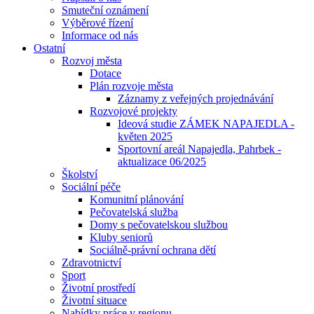
Smuteční oznámení
Výběrové řízení
Informace od nás
Ostatní
Rozvoj města
Dotace
Plán rozvoje města
Záznamy z veřejných projednávání
Rozvojové projekty
Ideová studie ZÁMEK NAPAJEDLA -
květen 2025
Sportovní areál Napajedla, Pahrbek -
aktualizace 06/2025
Školství
Sociální péče
Komunitní plánování
Pečovatelská služba
Domy s pečovatelskou službou
Kluby seniorů
Sociálně-právní ochrana dětí
Zdravotnictví
Sport
Životní prostředí
Životní situace
Nabídky práce v regionu