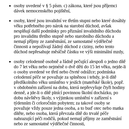
osoby uvedené v § 5 písm. c) zákona, které jsou příjemci
dávek nemocenského pojištění,
osoby, které jsou invalidní ve třetím stupni nebo které dosáhly
věku potřebného pro nárok na starobní důchod, avšak
nesplňují další podmínky pro přiznání invalidního důchodu
pro invaliditu třetího stupně nebo starobního důchodu a
nemají příjmy ze zaměstnání, ze samostatné výdělečné
činnosti a nepožívají žádný důchod z ciziny, nebo tento
důchod nepřesahuje měsíčně částku ve výši minimální mzdy,
osoby celodenně osobně a řádně pečující alespoň o jedno dítě
do 7 let věku nebo nejméně o dvě děti do 15 let věku, nejde-li
o osoby uvedené ve třetí nebo čtvrté odrážce; podmínka
celodenní péče se považuje za splněnou i tehdy, je-li dítě
předškolního věku umístěno v jeslích (mateřské škole), popř.
v obdobném zařízení na dobu, která nepřevyšuje čtyři hodiny
denně, a jde-li o dítě plnící povinnou školní docházku, po
dobu návštěvy školy, s výjimkou umístění v zařízení s
týdenním či celoročním pobytem; za takové osoby se
považuje vždy pouze jedna osoba, a to buď otec nebo matka
dítěte, nebo osoba, která převzala dítě do trvalé péče
nahrazující péči rodičů, pokud nemají příjmy ze zaměstnání
nebo ze samostatné výdělečné činnosti,