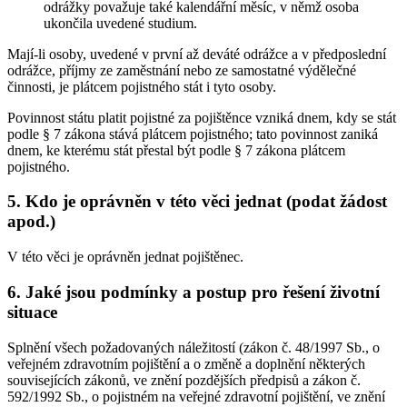
odrážky považuje také kalendářní měsíc, v němž osoba
ukončila uvedené studium.
Mají-li osoby, uvedené v první až deváté odrážce a v předposlední
odrážce, příjmy ze zaměstnání nebo ze samostatné výdělečné
činnosti, je plátcem pojistného stát i tyto osoby.
Povinnost státu platit pojistné za pojištěnce vzniká dnem, kdy se stát
podle § 7 zákona stává plátcem pojistného; tato povinnost zaniká
dnem, ke kterému stát přestal být podle § 7 zákona plátcem
pojistného.
5. Kdo je oprávněn v této věci jednat (podat žádost
apod.)
V této věci je oprávněn jednat pojištěnec.
6. Jaké jsou podmínky a postup pro řešení životní
situace
Splnění všech požadovaných náležitostí (zákon č. 48/1997 Sb., o
veřejném zdravotním pojištění a o změně a doplnění některých
souvisejících zákonů, ve znění pozdějších předpisů a zákon č.
592/1992 Sb., o pojistném na veřejné zdravotní pojištění, ve znění