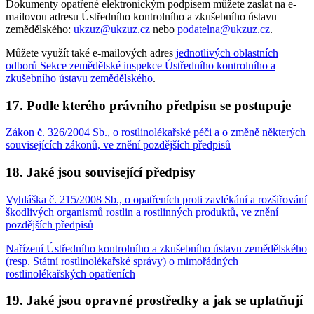
Dokumenty opatřené elektronickým podpisem můžete zaslat na e-
mailovou adresu Ústředního kontrolního a zkušebního ústavu
zemědělského:
ukzuz@ukzuz.cz
nebo
podatelna@ukzuz.cz
.
Můžete využít také e-mailových adres
jednotlivých oblastních
odborů Sekce zemědělské inspekce Ústředního kontrolního a
zkušebního ústavu zemědělského
.
17. Podle kterého právního předpisu se postupuje
Zákon č. 326/2004 Sb., o rostlinolékařské péči a o změně některých
souvisejících zákonů, ve znění pozdějších předpisů
18. Jaké jsou související předpisy
Vyhláška č. 215/2008 Sb., o opatřeních proti zavlékání a rozšiřování
škodlivých organismů rostlin a rostlinných produktů, ve znění
pozdějších předpisů
Nařízení Ústředního kontrolního a zkušebního ústavu zemědělského
(resp. Státní rostlinolékařské správy) o mimořádných
rostlinolékařských opatřeních
19. Jaké jsou opravné prostředky a jak se uplatňují