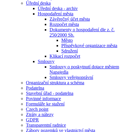
Úřední deska
Úřední deska - archiv
Hospodaření města
Závěrečný účet města
Rozpočet města
Dokumenty o hospodaření dle z. č.
250⁄2000 Sb.
Město
Příspěvkové organizace města
Sdružení
Klikací rozpočet
Smlouvy
Smlouvy o poskytnutí dotace městem
Napajedla
Smlouvy veřejnoprávní
Organizační struktura a schéma
Podatelna
Stavební úřad - podatelna
Povinné informace
Formuláře ke stažení
Czech point
Ztráty a nálezy
GDPR
Transparentní radnice
Zábory pozemků ve vlastnictví města