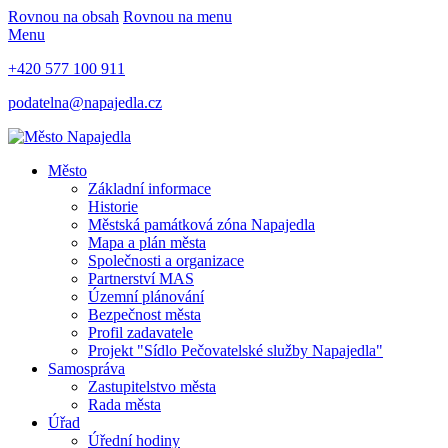
Rovnou na obsah
Rovnou na menu
Menu
+420 577 100 911
podatelna@napajedla.cz
Město
Základní informace
Historie
Městská památková zóna Napajedla
Mapa a plán města
Společnosti a organizace
Partnerství MAS
Územní plánování
Bezpečnost města
Profil zadavatele
Projekt "Sídlo Pečovatelské služby Napajedla"
Samospráva
Zastupitelstvo města
Rada města
Úřad
Úřední hodiny