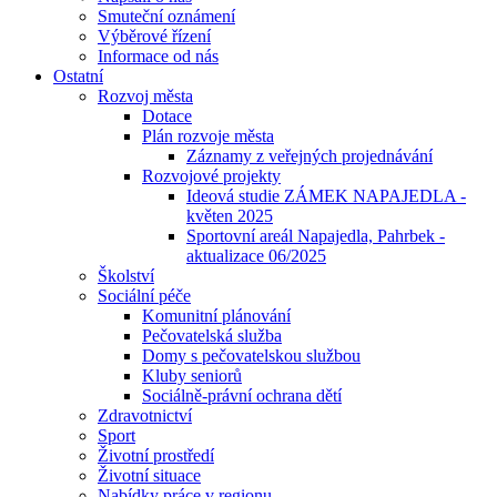
Smuteční oznámení
Výběrové řízení
Informace od nás
Ostatní
Rozvoj města
Dotace
Plán rozvoje města
Záznamy z veřejných projednávání
Rozvojové projekty
Ideová studie ZÁMEK NAPAJEDLA -
květen 2025
Sportovní areál Napajedla, Pahrbek -
aktualizace 06/2025
Školství
Sociální péče
Komunitní plánování
Pečovatelská služba
Domy s pečovatelskou službou
Kluby seniorů
Sociálně-právní ochrana dětí
Zdravotnictví
Sport
Životní prostředí
Životní situace
Nabídky práce v regionu