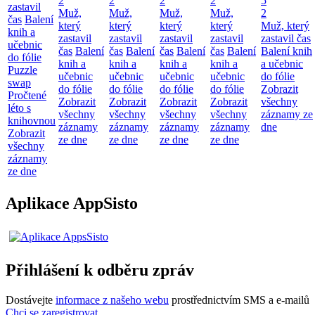
2
2
2
2
5
zastavil
Muž,
Muž,
Muž,
Muž,
2
čas
Balení
který
který
který
který
Muž, který
knih a
zastavil
zastavil
zastavil
zastavil
zastavil čas
učebnic
čas
Balení
čas
Balení
čas
Balení
čas
Balení
Balení knih
do fólie
knih a
knih a
knih a
knih a
a učebnic
Puzzle
učebnic
učebnic
učebnic
učebnic
do fólie
swap
do fólie
do fólie
do fólie
do fólie
Zobrazit
Pročtené
Zobrazit
Zobrazit
Zobrazit
Zobrazit
všechny
léto s
všechny
všechny
všechny
všechny
záznamy ze
knihovnou
záznamy
záznamy
záznamy
záznamy
dne
Zobrazit
ze dne
ze dne
ze dne
ze dne
všechny
záznamy
ze dne
Aplikace AppSisto
Přihlášení k odběru zpráv
Dostávejte
informace z našeho webu
prostřednictvím SMS a e-mailů
Chci se zaregistrovat