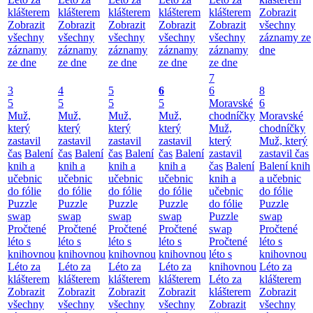
klášterem
klášterem
klášterem
klášterem
klášterem
Zobrazit
Zobrazit
Zobrazit
Zobrazit
Zobrazit
Zobrazit
všechny
všechny
všechny
všechny
všechny
všechny
záznamy ze
záznamy
záznamy
záznamy
záznamy
záznamy
dne
ze dne
ze dne
ze dne
ze dne
ze dne
7
3
4
5
6
6
8
5
5
5
5
Moravské
6
Muž,
Muž,
Muž,
Muž,
chodníčky
Moravské
který
který
který
který
Muž,
chodníčky
zastavil
zastavil
zastavil
zastavil
který
Muž, který
čas
Balení
čas
Balení
čas
Balení
čas
Balení
zastavil
zastavil čas
knih a
knih a
knih a
knih a
čas
Balení
Balení knih
učebnic
učebnic
učebnic
učebnic
knih a
a učebnic
do fólie
do fólie
do fólie
do fólie
učebnic
do fólie
Puzzle
Puzzle
Puzzle
Puzzle
do fólie
Puzzle
swap
swap
swap
swap
Puzzle
swap
Pročtené
Pročtené
Pročtené
Pročtené
swap
Pročtené
léto s
léto s
léto s
léto s
Pročtené
léto s
knihovnou
knihovnou
knihovnou
knihovnou
léto s
knihovnou
Léto za
Léto za
Léto za
Léto za
knihovnou
Léto za
klášterem
klášterem
klášterem
klášterem
Léto za
klášterem
Zobrazit
Zobrazit
Zobrazit
Zobrazit
klášterem
Zobrazit
všechny
všechny
všechny
všechny
Zobrazit
všechny