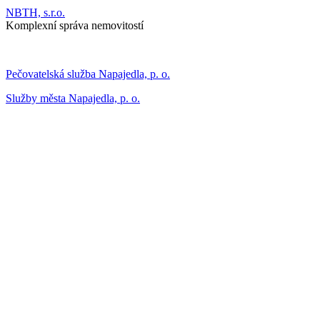
NBTH, s.r.o.
Komplexní správa nemovitostí
Pečovatelská služba Napajedla, p. o.
Služby města Napajedla, p. o.