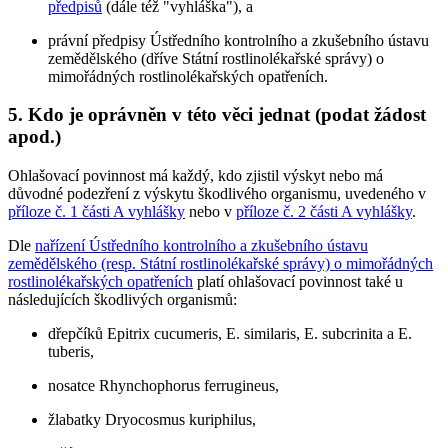
předpisů
(dále též "vyhláška"), a
právní předpisy Ústředního kontrolního a zkušebního ústavu
zemědělského (dříve Státní rostlinolékařské správy)
o
mimořádných rostlinolékařských opatřeních.
5. Kdo je oprávněn v této věci jednat (podat žádost
apod.)
Ohlašovací povinnost má každý, kdo zjistil výskyt nebo má
důvodné podezření z výskytu škodlivého organismu, uvedeného v
příloze č. 1 části A vyhlášky
nebo v
příloze č. 2 části A vyhlášky
.
Dle
nařízení Ústředního kontrolního a zkušebního ústavu
zemědělského (resp. Státní rostlinolékařské správy) o mimořádných
rostlinolékařských opatřeních
platí ohlašovací povinnost také u
následujících škodlivých organismů:
dřepčíků Epitrix cucumeris, E. similaris, E. subcrinita a E.
tuberis,
nosatce Rhynchophorus ferrugineus,
žlabatky Dryocosmus kuriphilus,