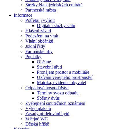
Stezky Napajedelských emirátů
Partnerská města
Informace
Potřebuji vyřídit
Digitální služby státu
Hlášení závad
Podezření na vrak
Vítání občánků
Jízdní řády
Farmářské trhy
Poplatky
Občané
Stavební úřad
Pronájem prostor a mobiliáře
Užívání veřejného prostranství
Matrika, evidence obyvatel
Odpadové hospodářství
Termíny svozu odpadu
Sběrný dvůr
Zveřejnění smutečních oznámení
Výlep plakátů
Zásady přidělování bytů
Veřejné WC
Dětská hřiště