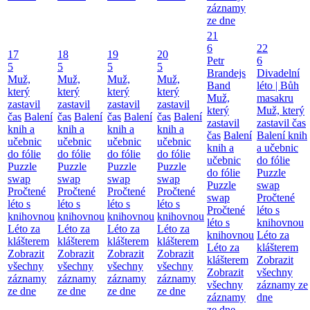
záznamy
ze dne
21
6
22
17
18
19
20
Petr
6
5
5
5
5
Brandejs
Divadelní
Muž,
Muž,
Muž,
Muž,
Band
léto | Bůh
který
který
který
který
Muž,
masakru
zastavil
zastavil
zastavil
zastavil
který
Muž, který
čas
Balení
čas
Balení
čas
Balení
čas
Balení
zastavil
zastavil čas
knih a
knih a
knih a
knih a
čas
Balení
Balení knih
učebnic
učebnic
učebnic
učebnic
knih a
a učebnic
do fólie
do fólie
do fólie
do fólie
učebnic
do fólie
Puzzle
Puzzle
Puzzle
Puzzle
do fólie
Puzzle
swap
swap
swap
swap
Puzzle
swap
Pročtené
Pročtené
Pročtené
Pročtené
swap
Pročtené
léto s
léto s
léto s
léto s
Pročtené
léto s
knihovnou
knihovnou
knihovnou
knihovnou
léto s
knihovnou
Léto za
Léto za
Léto za
Léto za
knihovnou
Léto za
klášterem
klášterem
klášterem
klášterem
Léto za
klášterem
Zobrazit
Zobrazit
Zobrazit
Zobrazit
klášterem
Zobrazit
všechny
všechny
všechny
všechny
Zobrazit
všechny
záznamy
záznamy
záznamy
záznamy
všechny
záznamy ze
ze dne
ze dne
ze dne
ze dne
záznamy
dne
ze dne