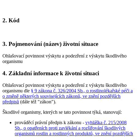
2. Kód
3. Pojmenování (název) životní situace
Ohlašovací povinnost výskytu a podezření z výskytu škodlivého
organismu
4. Základní informace k životní situaci
Ohlašovací povinnost výskytu a podezření z výskytu škodlivého
organismu dle
§ 9 zákona č. 326/2004 Sb., o rostlinolékařské péči a
o změně některých souvisejících zákonů, ve znění pozdějších
předpisů
(dále též "zákon").
Škodlivé organismy, kterých se tato povinnost týká, stanovují:
prováděcí právní předpis k zákonu -
vyhláška č. 215/2008
Sb., o opatřeních proti zavlékání a rozšiřování škodlivých
organismů rostlin a rostlinných produktů, ve znění pozdějších