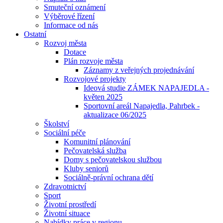
Smuteční oznámení
Výběrové řízení
Informace od nás
Ostatní
Rozvoj města
Dotace
Plán rozvoje města
Záznamy z veřejných projednávání
Rozvojové projekty
Ideová studie ZÁMEK NAPAJEDLA -
květen 2025
Sportovní areál Napajedla, Pahrbek -
aktualizace 06/2025
Školství
Sociální péče
Komunitní plánování
Pečovatelská služba
Domy s pečovatelskou službou
Kluby seniorů
Sociálně-právní ochrana dětí
Zdravotnictví
Sport
Životní prostředí
Životní situace
Nabídky práce v regionu