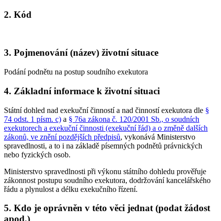
2. Kód
3. Pojmenování (název) životní situace
Podání podnětu na postup soudního exekutora
4. Základní informace k životní situaci
Státní dohled nad exekuční činností a nad činností exekutora dle
§
74 odst. 1 písm. c)
a
§ 76a zákona č. 120/2001 Sb., o soudních
exekutorech a exekuční činnosti (exekuční řád) a o změně dalších
zákonů, ve znění pozdějších předpisů
, vykonává Ministerstvo
spravedlnosti, a to i na základě písemných podnětů právnických
nebo fyzických osob.
Ministerstvo spravedlnosti při výkonu státního dohledu prověřuje
zákonnost postupu soudního exekutora, dodržování kancelářského
řádu a plynulost a délku exekučního řízení.
5. Kdo je oprávněn v této věci jednat (podat žádost
apod.)