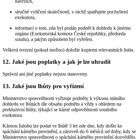
návrzích,
stručné vylíčení skutečností, v nichž spatřujete pochybení
exekutora,
informaci o tom, zda byl podán podnět k dohledu k jinému
orgánu (Exekutorská komora České republiky, předseda
soudu), a jakým způsobem byl vyřešen.
Veškerá tvrzení (pokud možno) doložte kopiemi relevantních listin.
12. Jaké jsou poplatky a jak je lze uhradit
Správní ani jiné poplatky nejsou stanoveny.
13. Jaké jsou lhůty pro vyřízení
Ministerstvo spravedlnosti vyřizuje podněty k výkonu státního
dohledu ve lhůtách dle obsahu podnětu a vždy s ohledem na
prekluzivní lhůty, týkající se kárné odpovědnosti soudního
exekutora.
Kárnou žalobu lze podat ve lhůtě 3 let ode dne, kdy došlo ke
spáchání kárného provinění, a zároveň do 6 měsíců od doby, kdy se
Ministerstvo spravedlnosti o spáchání kárného provinění dozvědělo.