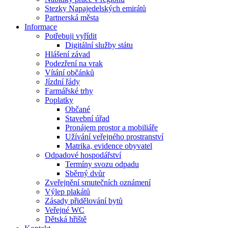
Stezky Napajedelských emirátů
Partnerská města
Informace
Potřebuji vyřídit
Digitální služby státu
Hlášení závad
Podezření na vrak
Vítání občánků
Jízdní řády
Farmářské trhy
Poplatky
Občané
Stavební úřad
Pronájem prostor a mobiliáře
Užívání veřejného prostranství
Matrika, evidence obyvatel
Odpadové hospodářství
Termíny svozu odpadu
Sběrný dvůr
Zveřejnění smutečních oznámení
Výlep plakátů
Zásady přidělování bytů
Veřejné WC
Dětská hřiště