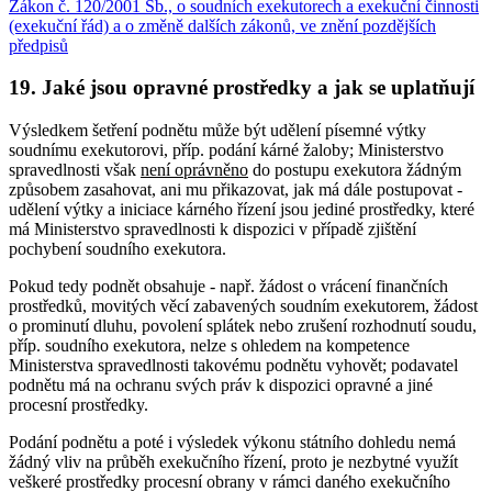
Zákon č. 120/2001 Sb., o soudních exekutorech a exekuční činnosti
(exekuční řád) a o změně dalších zákonů, ve znění pozdějších
předpisů
19. Jaké jsou opravné prostředky a jak se uplatňují
Výsledkem šetření podnětu může být udělení písemné výtky
soudnímu exekutorovi, příp. podání kárné žaloby; Ministerstvo
spravedlnosti však
není oprávněno
do postupu exekutora žádným
způsobem zasahovat, ani mu přikazovat, jak má dále postupovat -
udělení výtky a iniciace kárného řízení jsou jediné prostředky, které
má Ministerstvo spravedlnosti k dispozici v případě zjištění
pochybení soudního exekutora.
Pokud tedy podnět obsahuje - např. žádost o vrácení finančních
prostředků, movitých věcí zabavených soudním exekutorem, žádost
o prominutí dluhu, povolení splátek nebo zrušení rozhodnutí soudu,
příp. soudního exekutora, nelze s ohledem na kompetence
Ministerstva spravedlnosti takovému podnětu vyhovět; podavatel
podnětu má na ochranu svých práv k dispozici opravné a jiné
procesní prostředky.
Podání podnětu a poté i výsledek výkonu státního dohledu nemá
žádný vliv na průběh exekučního řízení, proto je nezbytné využít
veškeré prostředky procesní obrany v rámci daného exekučního