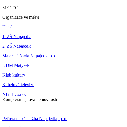
31/11 °C
Organizace ve městě
Hasiči
1. ZŠ Napajedla
2. ZŠ Napajedla
Mateřská škola Napajedla p. o.
DDM Matýsek
Klub kultury
Kabelová televize
NBTH, s.r.o.
Komplexní správa nemovitostí
Pečovatelská služba Napajedla, p. o.