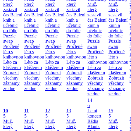
který
který
který
který
Muž,
Muž,
zastavil
zastavil
zastavil
zastavil
který
který
čas
Balení
čas
Balení
čas
Balení
čas
Balení
zastavil
zastavil
knih a
knih a
knih a
knih a
čas
Balení
čas
Balení
učebnic
učebnic
učebnic
učebnic
knih a
knih a
do fólie
do fólie
do fólie
do fólie
učebnic
učebnic
Puzzle
Puzzle
Puzzle
Puzzle
do fólie
do fólie
swap
swap
swap
swap
Puzzle
Puzzle
Pročtené
Pročtené
Pročtené
Pročtené
swap
swap
léto s
léto s
léto s
léto s
Pročtené
Pročtené
knihovnou
knihovnou
knihovnou
knihovnou
léto s
léto s
Léto za
Léto za
Léto za
Léto za
knihovnou
knihovnou
klášterem
klášterem
klášterem
klášterem
Léto za
Léto za
Zobrazit
Zobrazit
Zobrazit
Zobrazit
klášterem
klášterem
všechny
všechny
všechny
všechny
Zobrazit
Zobrazit
záznamy
záznamy
záznamy
záznamy
všechny
všechny
ze dne
ze dne
ze dne
ze dne
záznamy
záznamy
ze dne
ze dne
14
6
10
11
12
13
Letní
15
5
5
5
5
koncert
5
Muž,
Muž,
Muž,
Muž,
Rádia
Muž,
který
který
který
který
Blaník
který