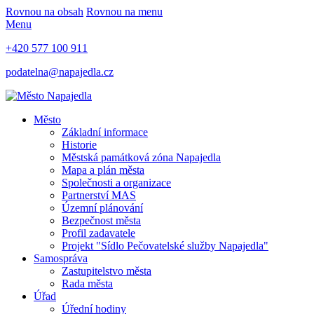
Rovnou na obsah
Rovnou na menu
Menu
+420 577 100 911
podatelna@napajedla.cz
Město
Základní informace
Historie
Městská památková zóna Napajedla
Mapa a plán města
Společnosti a organizace
Partnerství MAS
Územní plánování
Bezpečnost města
Profil zadavatele
Projekt "Sídlo Pečovatelské služby Napajedla"
Samospráva
Zastupitelstvo města
Rada města
Úřad
Úřední hodiny