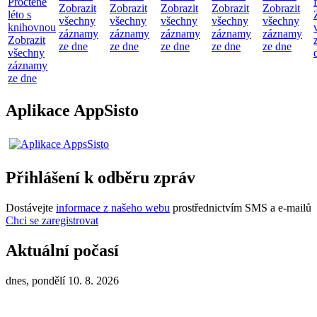
Pročtené
Zobrazit
Zobrazit
Zobrazit
Zobrazit
Zobrazit
léto s
všechny
všechny
všechny
všechny
všechny
knihovnou
záznamy
záznamy
záznamy
záznamy
záznamy
Zobrazit
ze dne
ze dne
ze dne
ze dne
ze dne
všechny
záznamy
ze dne
Aplikace AppSisto
Přihlášení k odběru zpráv
Dostávejte
informace z našeho webu
prostřednictvím SMS a e-mailů
Chci se zaregistrovat
Aktuální počasí
dnes, pondělí 10. 8. 2026