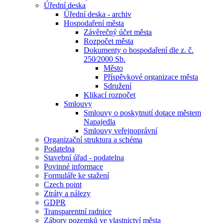
Úřední deska
Úřední deska - archiv
Hospodaření města
Závěrečný účet města
Rozpočet města
Dokumenty o hospodaření dle z. č.
250⁄2000 Sb.
Město
Příspěvkové organizace města
Sdružení
Klikací rozpočet
Smlouvy
Smlouvy o poskytnutí dotace městem
Napajedla
Smlouvy veřejnoprávní
Organizační struktura a schéma
Podatelna
Stavební úřad - podatelna
Povinné informace
Formuláře ke stažení
Czech point
Ztráty a nálezy
GDPR
Transparentní radnice
Zábory pozemků ve vlastnictví města