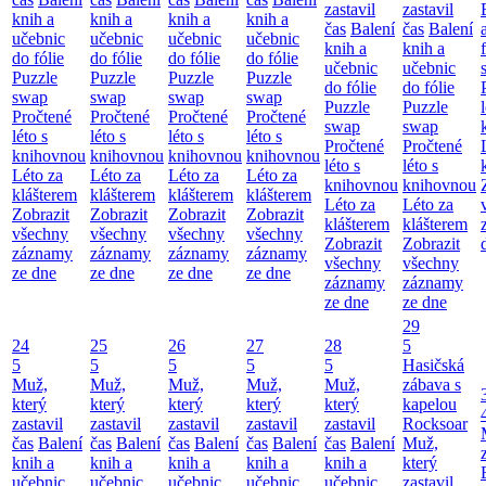
zastavil
zastavil
knih a
knih a
knih a
knih a
čas
Balení
čas
Balení
učebnic
učebnic
učebnic
učebnic
knih a
knih a
do fólie
do fólie
do fólie
do fólie
učebnic
učebnic
Puzzle
Puzzle
Puzzle
Puzzle
do fólie
do fólie
swap
swap
swap
swap
Puzzle
Puzzle
Pročtené
Pročtené
Pročtené
Pročtené
swap
swap
léto s
léto s
léto s
léto s
Pročtené
Pročtené
knihovnou
knihovnou
knihovnou
knihovnou
léto s
léto s
Léto za
Léto za
Léto za
Léto za
knihovnou
knihovnou
klášterem
klášterem
klášterem
klášterem
Léto za
Léto za
Zobrazit
Zobrazit
Zobrazit
Zobrazit
klášterem
klášterem
všechny
všechny
všechny
všechny
Zobrazit
Zobrazit
záznamy
záznamy
záznamy
záznamy
všechny
všechny
ze dne
ze dne
ze dne
ze dne
záznamy
záznamy
ze dne
ze dne
29
24
25
26
27
28
5
5
5
5
5
5
Hasičská
Muž,
Muž,
Muž,
Muž,
Muž,
zábava s
který
který
který
který
který
kapelou
zastavil
zastavil
zastavil
zastavil
zastavil
Rocksoar
čas
Balení
čas
Balení
čas
Balení
čas
Balení
čas
Balení
Muž,
knih a
knih a
knih a
knih a
knih a
který
učebnic
učebnic
učebnic
učebnic
učebnic
zastavil