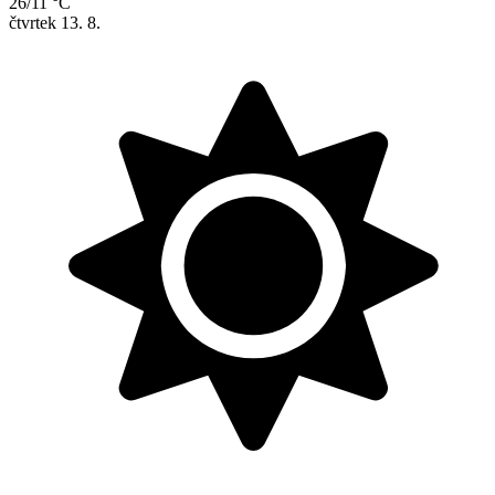
26/11 °C
čtvrtek
13. 8.