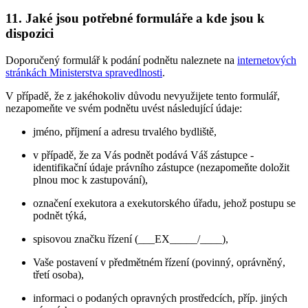
11. Jaké jsou potřebné formuláře a kde jsou k
dispozici
Doporučený formulář k podání podnětu naleznete na
internetových
stránkách Ministerstva spravedlnosti
.
V případě, že z jakéhokoliv důvodu nevyužijete tento formulář,
nezapomeňte ve svém podnětu uvést následující údaje:
jméno, příjmení a adresu trvalého bydliště,
v případě, že za Vás podnět podává Váš zástupce -
identifikační údaje právního zástupce (nezapomeňte doložit
plnou moc k zastupování),
označení exekutora a exekutorského úřadu, jehož postupu se
podnět týká,
spisovou značku řízení (___EX_____/____),
Vaše postavení v předmětném řízení (povinný, oprávněný,
třetí osoba),
informaci o podaných opravných prostředcích, příp. jiných