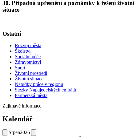
30. Případná upřesnění a poznámky k řešení životní
situace
Ostatní
Rozvoj města
Školství
Sociální péče
Zdravotnictví
Sport
Životní prostředí
Životní situace
Nabídky práce v regionu
Stezky Napajedelských emirátů
Partnerská města
Zajímavé informace
Kalendář
Srpen
2026