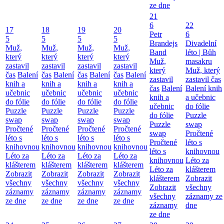
ze dne
21
6
22
17
18
19
20
Petr
6
5
5
5
5
Brandejs
Divadelní
Muž,
Muž,
Muž,
Muž,
Band
léto | Bůh
který
který
který
který
Muž,
masakru
zastavil
zastavil
zastavil
zastavil
který
Muž, který
čas
Balení
čas
Balení
čas
Balení
čas
Balení
zastavil
zastavil čas
knih a
knih a
knih a
knih a
čas
Balení
Balení knih
učebnic
učebnic
učebnic
učebnic
knih a
a učebnic
do fólie
do fólie
do fólie
do fólie
učebnic
do fólie
Puzzle
Puzzle
Puzzle
Puzzle
do fólie
Puzzle
swap
swap
swap
swap
Puzzle
swap
Pročtené
Pročtené
Pročtené
Pročtené
swap
Pročtené
léto s
léto s
léto s
léto s
Pročtené
léto s
knihovnou
knihovnou
knihovnou
knihovnou
léto s
knihovnou
Léto za
Léto za
Léto za
Léto za
knihovnou
Léto za
klášterem
klášterem
klášterem
klášterem
Léto za
klášterem
Zobrazit
Zobrazit
Zobrazit
Zobrazit
klášterem
Zobrazit
všechny
všechny
všechny
všechny
Zobrazit
všechny
záznamy
záznamy
záznamy
záznamy
všechny
záznamy ze
ze dne
ze dne
ze dne
ze dne
záznamy
dne
ze dne