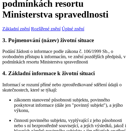
podmínkách resortu
Ministerstva spravedlnosti
Základní znění
Rozšířené znění
Úplné znění
3. Pojmenování (název) životní situace
Podání žádosti o informace podle zákona č. 106/1999 Sb., o
svobodném přístupu k informacím, ve znění pozdějších předpisů, v
podmínkách resortu Ministerstva spravedlnosti
4. Základní informace k životní situaci
Informací se rozumí přímé nebo zprostředkované sdělení údajů o
skutečnostech, které se týkají:
zákonem stanovené působnosti subjektu, povinného
poskytovat informace (dále jen "povinný subjekt"), a jejího
výkonu,
činnosti povinného subjektu, vyplývající z jeho působnosti
nebo s ní bezprostředně související, a jejích výsledků, jakož i
hlavních záměrů povinného subjektu a jím přijatých opatření,