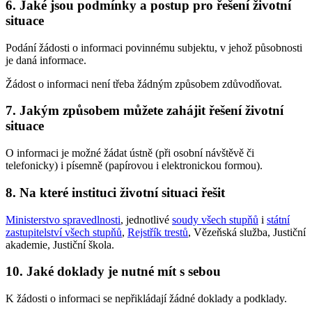
6. Jaké jsou podmínky a postup pro řešení životní
situace
Podání žádosti o informaci povinnému subjektu, v jehož působnosti
je daná informace.
Žádost o informaci není třeba žádným způsobem zdůvodňovat.
7. Jakým způsobem můžete zahájit řešení životní
situace
O informaci je možné žádat ústně (při osobní návštěvě či
telefonicky) i písemně (papírovou i elektronickou formou).
8. Na které instituci životní situaci řešit
Ministerstvo spravedlnosti
, jednotlivé
soudy všech stupňů
i
státní
zastupitelství všech stupňů
,
Rejstřík trestů
, Vězeňská služba, Justiční
akademie, Justiční škola.
10. Jaké doklady je nutné mít s sebou
K žádosti o informaci se nepřikládají žádné doklady a podklady.