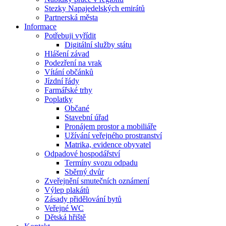
Stezky Napajedelských emirátů
Partnerská města
Informace
Potřebuji vyřídit
Digitální služby státu
Hlášení závad
Podezření na vrak
Vítání občánků
Jízdní řády
Farmářské trhy
Poplatky
Občané
Stavební úřad
Pronájem prostor a mobiliáře
Užívání veřejného prostranství
Matrika, evidence obyvatel
Odpadové hospodářství
Termíny svozu odpadu
Sběrný dvůr
Zveřejnění smutečních oznámení
Výlep plakátů
Zásady přidělování bytů
Veřejné WC
Dětská hřiště