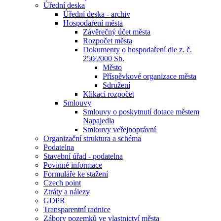
Úřední deska
Úřední deska - archiv
Hospodaření města
Závěrečný účet města
Rozpočet města
Dokumenty o hospodaření dle z. č.
250⁄2000 Sb.
Město
Příspěvkové organizace města
Sdružení
Klikací rozpočet
Smlouvy
Smlouvy o poskytnutí dotace městem
Napajedla
Smlouvy veřejnoprávní
Organizační struktura a schéma
Podatelna
Stavební úřad - podatelna
Povinné informace
Formuláře ke stažení
Czech point
Ztráty a nálezy
GDPR
Transparentní radnice
Zábory pozemků ve vlastnictví města