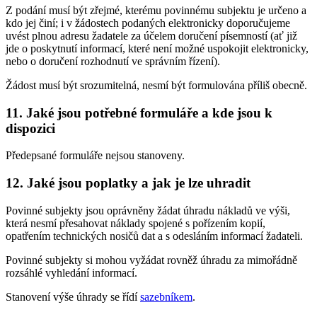
Z podání musí být zřejmé, kterému povinnému subjektu je určeno a
kdo jej činí; i v žádostech podaných elektronicky doporučujeme
uvést plnou adresu žadatele za účelem doručení písemností (ať již
jde o poskytnutí informací, které není možné uspokojit elektronicky,
nebo o doručení rozhodnutí ve správním řízení).
Žádost musí být srozumitelná, nesmí být formulována příliš obecně.
11. Jaké jsou potřebné formuláře a kde jsou k
dispozici
Předepsané formuláře nejsou stanoveny.
12. Jaké jsou poplatky a jak je lze uhradit
Povinné subjekty jsou oprávněny žádat úhradu nákladů ve výši,
která nesmí přesahovat náklady spojené s pořízením kopií,
opatřením technických nosičů dat a s odesláním informací žadateli.
Povinné subjekty si mohou vyžádat rovněž úhradu za mimořádně
rozsáhlé vyhledání informací.
Stanovení výše úhrady se řídí
sazebníkem
.