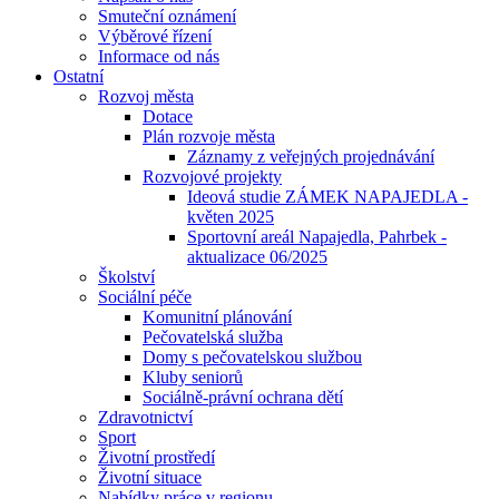
Smuteční oznámení
Výběrové řízení
Informace od nás
Ostatní
Rozvoj města
Dotace
Plán rozvoje města
Záznamy z veřejných projednávání
Rozvojové projekty
Ideová studie ZÁMEK NAPAJEDLA -
květen 2025
Sportovní areál Napajedla, Pahrbek -
aktualizace 06/2025
Školství
Sociální péče
Komunitní plánování
Pečovatelská služba
Domy s pečovatelskou službou
Kluby seniorů
Sociálně-právní ochrana dětí
Zdravotnictví
Sport
Životní prostředí
Životní situace
Nabídky práce v regionu