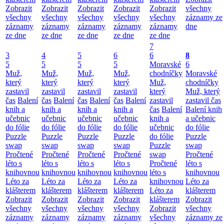
Zobrazit
Zobrazit
Zobrazit
Zobrazit
Zobrazit
všechny
všechny
všechny
všechny
všechny
všechny
záznamy ze
záznamy
záznamy
záznamy
záznamy
záznamy
dne
ze dne
ze dne
ze dne
ze dne
ze dne
7
3
4
5
6
6
8
5
5
5
5
Moravské
6
Muž,
Muž,
Muž,
Muž,
chodníčky
Moravské
který
který
který
který
Muž,
chodníčky
zastavil
zastavil
zastavil
zastavil
který
Muž, který
čas
Balení
čas
Balení
čas
Balení
čas
Balení
zastavil
zastavil čas
knih a
knih a
knih a
knih a
čas
Balení
Balení knih
učebnic
učebnic
učebnic
učebnic
knih a
a učebnic
do fólie
do fólie
do fólie
do fólie
učebnic
do fólie
Puzzle
Puzzle
Puzzle
Puzzle
do fólie
Puzzle
swap
swap
swap
swap
Puzzle
swap
Pročtené
Pročtené
Pročtené
Pročtené
swap
Pročtené
léto s
léto s
léto s
léto s
Pročtené
léto s
knihovnou
knihovnou
knihovnou
knihovnou
léto s
knihovnou
Léto za
Léto za
Léto za
Léto za
knihovnou
Léto za
klášterem
klášterem
klášterem
klášterem
Léto za
klášterem
Zobrazit
Zobrazit
Zobrazit
Zobrazit
klášterem
Zobrazit
všechny
všechny
všechny
všechny
Zobrazit
všechny
záznamy
záznamy
záznamy
záznamy
všechny
záznamy ze