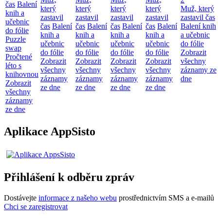
čas
Balení
který
který
který
který
Muž, který
knih a
zastavil
zastavil
zastavil
zastavil
zastavil čas
učebnic
čas
Balení
čas
Balení
čas
Balení
čas
Balení
Balení knih
do fólie
knih a
knih a
knih a
knih a
a učebnic
Puzzle
učebnic
učebnic
učebnic
učebnic
do fólie
swap
do fólie
do fólie
do fólie
do fólie
Zobrazit
Pročtené
Zobrazit
Zobrazit
Zobrazit
Zobrazit
všechny
léto s
všechny
všechny
všechny
všechny
záznamy ze
knihovnou
záznamy
záznamy
záznamy
záznamy
dne
Zobrazit
ze dne
ze dne
ze dne
ze dne
všechny
záznamy
ze dne
Aplikace AppSisto
Přihlášení k odběru zpráv
Dostávejte
informace z našeho webu
prostřednictvím SMS a e-mailů
Chci se zaregistrovat