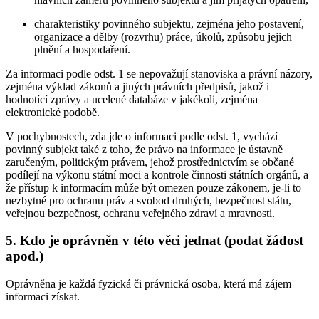
charakteristiky povinného subjektu, zejména jeho postavení,
organizace a dělby (rozvrhu) práce, úkolů, způsobu jejich
plnění a hospodaření.
Za informaci podle odst. 1 se nepovažují stanoviska a právní názory,
zejména výklad zákonů a jiných právních předpisů, jakož i
hodnotící zprávy a ucelené databáze v jakékoli, zejména
elektronické podobě.
V pochybnostech, zda jde o informaci podle odst. 1, vychází
povinný subjekt také z toho, že právo na informace je ústavně
zaručeným, politickým právem, jehož prostřednictvím se občané
podílejí na výkonu státní moci a kontrole činnosti státních orgánů, a
že přístup k informacím může být omezen pouze zákonem, je-li to
nezbytné pro ochranu práv a svobod druhých, bezpečnost státu,
veřejnou bezpečnost, ochranu veřejného zdraví a mravnosti.
5. Kdo je oprávněn v této věci jednat (podat žádost
apod.)
Oprávněna je každá fyzická či právnická osoba, která má zájem
informaci získat.