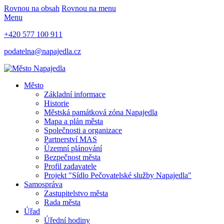
Rovnou na obsah
Rovnou na menu
Menu
+420 577 100 911
podatelna@napajedla.cz
Město
Základní informace
Historie
Městská památková zóna Napajedla
Mapa a plán města
Společnosti a organizace
Partnerství MAS
Územní plánování
Bezpečnost města
Profil zadavatele
Projekt "Sídlo Pečovatelské služby Napajedla"
Samospráva
Zastupitelstvo města
Rada města
Úřad
Úřední hodiny