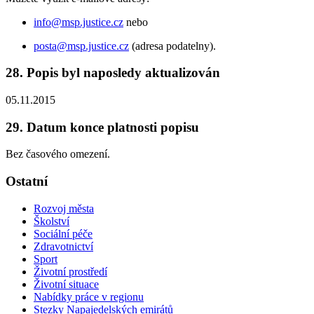
info@msp.justice.cz
nebo
posta@msp.justice.cz
(adresa podatelny).
28. Popis byl naposledy aktualizován
05.11.2015
29. Datum konce platnosti popisu
Bez časového omezení.
Ostatní
Rozvoj města
Školství
Sociální péče
Zdravotnictví
Sport
Životní prostředí
Životní situace
Nabídky práce v regionu
Stezky Napajedelských emirátů