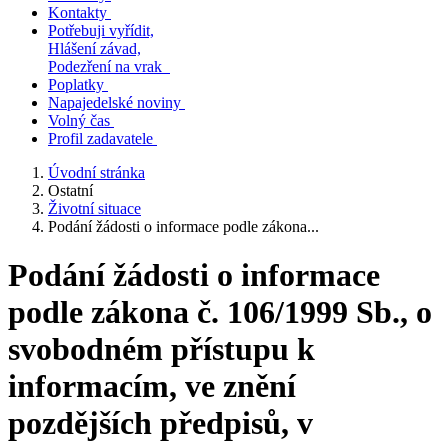
Kontakty
Potřebuji vyřídit,
Hlášení závad,
Podezření na vrak
Poplatky
Napajedelské noviny
Volný čas
Profil zadavatele
Úvodní stránka
Ostatní
Životní situace
Podání žádosti o informace podle zákona...
Podání žádosti o informace
podle zákona č. 106/1999 Sb., o
svobodném přístupu k
informacím, ve znění
pozdějších předpisů, v