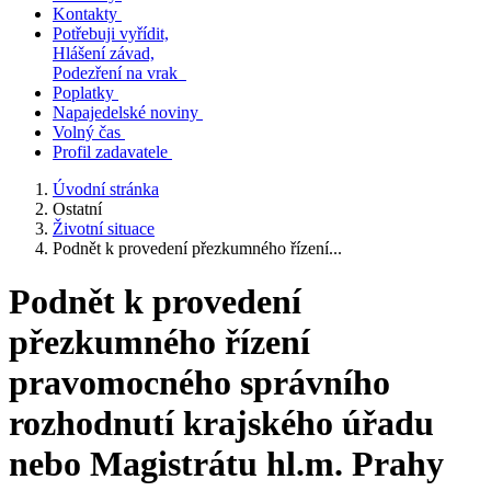
Kontakty
Potřebuji vyřídit,
Hlášení závad,
Podezření na vrak
Poplatky
Napajedelské noviny
Volný čas
Profil zadavatele
Úvodní stránka
Ostatní
Životní situace
Podnět k provedení přezkumného řízení...
Podnět k provedení
přezkumného řízení
pravomocného správního
rozhodnutí krajského úřadu
nebo Magistrátu hl.m. Prahy