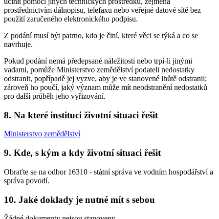
učinit pomocí jiných technických prostředků, zejména
prostřednictvím dálnopisu, telefaxu nebo veřejné datové sítě bez
použití zaručeného elektronického podpisu.
Z podání musí být patrno, kdo je činí, které věci se týká a co se
navrhuje.
Pokud podání nemá předepsané náležitosti nebo trpí-li jinými
vadami, pomůže Ministerstvo zemědělství podateli nedostatky
odstranit, popřípadě jej vyzve, aby je ve stanovené lhůtě odstranil;
zároveň ho poučí, jaký význam může mít neodstranění nedostatků
pro další průběh jeho vyřizování.
8. Na které instituci životní situaci řešit
Ministerstvo zemědělství
9. Kde, s kým a kdy životní situaci řešit
Obraťte se na odbor 16310 - státní správa ve vodním hospodářství a
správa povodí.
10. Jaké doklady je nutné mít s sebou
Žádné dokumenty nejsou stanoveny.