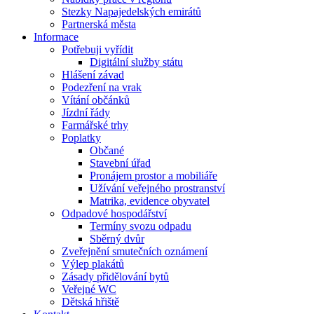
Stezky Napajedelských emirátů
Partnerská města
Informace
Potřebuji vyřídit
Digitální služby státu
Hlášení závad
Podezření na vrak
Vítání občánků
Jízdní řády
Farmářské trhy
Poplatky
Občané
Stavební úřad
Pronájem prostor a mobiliáře
Užívání veřejného prostranství
Matrika, evidence obyvatel
Odpadové hospodářství
Termíny svozu odpadu
Sběrný dvůr
Zveřejnění smutečních oznámení
Výlep plakátů
Zásady přidělování bytů
Veřejné WC
Dětská hřiště