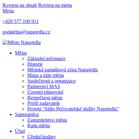
Rovnou na obsah
Rovnou na menu
Menu
+420 577 100 911
podatelna@napajedla.cz
Město
Základní informace
Historie
Městská památková zóna Napajedla
Mapa a plán města
Společnosti a organizace
Partnerství MAS
Územní plánování
Bezpečnost města
Profil zadavatele
Projekt "Sídlo Pečovatelské služby Napajedla"
Samospráva
Zastupitelstvo města
Rada města
Úřad
Úřední hodiny