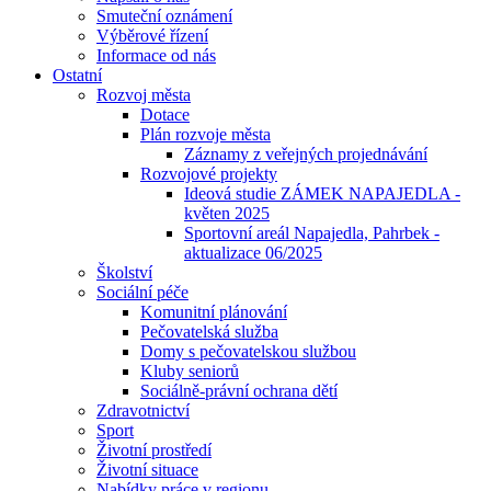
Smuteční oznámení
Výběrové řízení
Informace od nás
Ostatní
Rozvoj města
Dotace
Plán rozvoje města
Záznamy z veřejných projednávání
Rozvojové projekty
Ideová studie ZÁMEK NAPAJEDLA -
květen 2025
Sportovní areál Napajedla, Pahrbek -
aktualizace 06/2025
Školství
Sociální péče
Komunitní plánování
Pečovatelská služba
Domy s pečovatelskou službou
Kluby seniorů
Sociálně-právní ochrana dětí
Zdravotnictví
Sport
Životní prostředí
Životní situace
Nabídky práce v regionu