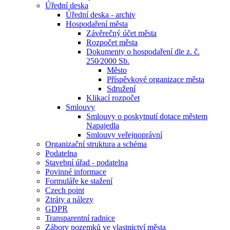
Úřední deska
Úřední deska - archiv
Hospodaření města
Závěrečný účet města
Rozpočet města
Dokumenty o hospodaření dle z. č.
250⁄2000 Sb.
Město
Příspěvkové organizace města
Sdružení
Klikací rozpočet
Smlouvy
Smlouvy o poskytnutí dotace městem
Napajedla
Smlouvy veřejnoprávní
Organizační struktura a schéma
Podatelna
Stavební úřad - podatelna
Povinné informace
Formuláře ke stažení
Czech point
Ztráty a nálezy
GDPR
Transparentní radnice
Zábory pozemků ve vlastnictví města