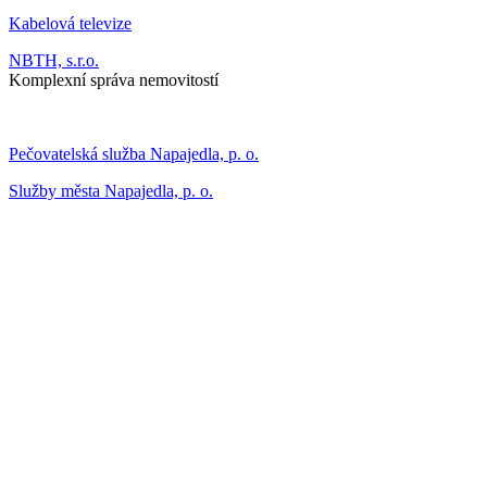
Kabelová televize
NBTH, s.r.o.
Komplexní správa nemovitostí
Pečovatelská služba Napajedla, p. o.
Služby města Napajedla, p. o.