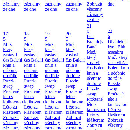
záznamy
záznamy
záznamy
záznamy
Zobrazit
dne
ze dne
ze dne
ze dne
ze dne
všechny
záznamy
ze dne
21
6
22
17
18
19
20
Petr
6
5
5
5
5
Brandejs
Divadelní
Muž,
Muž,
Muž,
Muž,
Band
léto | Bůh
který
který
který
který
Muž,
masakru
zastavil
zastavil
zastavil
zastavil
který
Muž, který
čas
Balení
čas
Balení
čas
Balení
čas
Balení
zastavil
zastavil čas
knih a
knih a
knih a
knih a
čas
Balení
Balení knih
učebnic
učebnic
učebnic
učebnic
knih a
a učebnic
do fólie
do fólie
do fólie
do fólie
učebnic
do fólie
Puzzle
Puzzle
Puzzle
Puzzle
do fólie
Puzzle
swap
swap
swap
swap
Puzzle
swap
Pročtené
Pročtené
Pročtené
Pročtené
swap
Pročtené
léto s
léto s
léto s
léto s
Pročtené
léto s
knihovnou
knihovnou
knihovnou
knihovnou
léto s
knihovnou
Léto za
Léto za
Léto za
Léto za
knihovnou
Léto za
klášterem
klášterem
klášterem
klášterem
Léto za
klášterem
Zobrazit
Zobrazit
Zobrazit
Zobrazit
klášterem
Zobrazit
všechny
všechny
všechny
všechny
Zobrazit
všechny
záznamy
záznamy
záznamy
záznamy