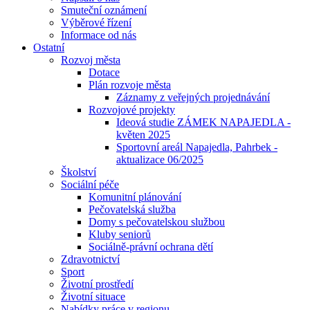
Smuteční oznámení
Výběrové řízení
Informace od nás
Ostatní
Rozvoj města
Dotace
Plán rozvoje města
Záznamy z veřejných projednávání
Rozvojové projekty
Ideová studie ZÁMEK NAPAJEDLA -
květen 2025
Sportovní areál Napajedla, Pahrbek -
aktualizace 06/2025
Školství
Sociální péče
Komunitní plánování
Pečovatelská služba
Domy s pečovatelskou službou
Kluby seniorů
Sociálně-právní ochrana dětí
Zdravotnictví
Sport
Životní prostředí
Životní situace
Nabídky práce v regionu