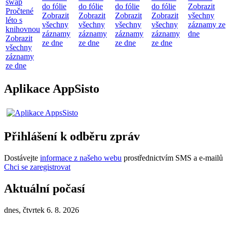
swap
do fólie
do fólie
do fólie
do fólie
Zobrazit
Pročtené
Zobrazit
Zobrazit
Zobrazit
Zobrazit
všechny
léto s
všechny
všechny
všechny
všechny
záznamy ze
knihovnou
záznamy
záznamy
záznamy
záznamy
dne
Zobrazit
ze dne
ze dne
ze dne
ze dne
všechny
záznamy
ze dne
Aplikace AppSisto
Přihlášení k odběru zpráv
Dostávejte
informace z našeho webu
prostřednictvím SMS a e-mailů
Chci se zaregistrovat
Aktuální počasí
dnes, čtvrtek 6. 8. 2026