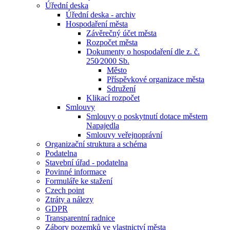
Úřední deska
Úřední deska - archiv
Hospodaření města
Závěrečný účet města
Rozpočet města
Dokumenty o hospodaření dle z. č.
250⁄2000 Sb.
Město
Příspěvkové organizace města
Sdružení
Klikací rozpočet
Smlouvy
Smlouvy o poskytnutí dotace městem
Napajedla
Smlouvy veřejnoprávní
Organizační struktura a schéma
Podatelna
Stavební úřad - podatelna
Povinné informace
Formuláře ke stažení
Czech point
Ztráty a nálezy
GDPR
Transparentní radnice
Zábory pozemků ve vlastnictví města