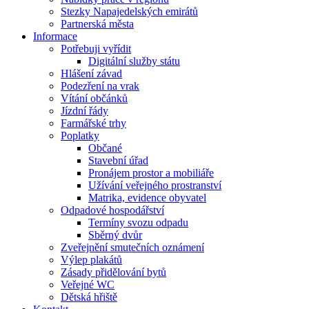
Stezky Napajedelských emirátů
Partnerská města
Informace
Potřebuji vyřídit
Digitální služby státu
Hlášení závad
Podezření na vrak
Vítání občánků
Jízdní řády
Farmářské trhy
Poplatky
Občané
Stavební úřad
Pronájem prostor a mobiliáře
Užívání veřejného prostranství
Matrika, evidence obyvatel
Odpadové hospodářství
Termíny svozu odpadu
Sběrný dvůr
Zveřejnění smutečních oznámení
Výlep plakátů
Zásady přidělování bytů
Veřejné WC
Dětská hřiště