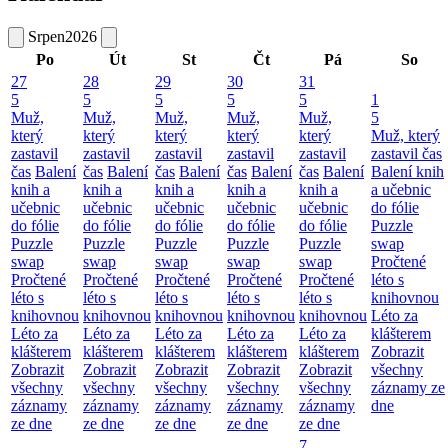
Srpen
2026
Po
Út
St
Čt
Pá
So
27
28
29
30
31
5
5
5
5
5
1
Muž,
Muž,
Muž,
Muž,
Muž,
5
který
který
který
který
který
Muž, který
zastavil
zastavil
zastavil
zastavil
zastavil
zastavil čas
čas
Balení
čas
Balení
čas
Balení
čas
Balení
čas
Balení
Balení knih
knih a
knih a
knih a
knih a
knih a
a učebnic
učebnic
učebnic
učebnic
učebnic
učebnic
do fólie
do fólie
do fólie
do fólie
do fólie
do fólie
Puzzle
Puzzle
Puzzle
Puzzle
Puzzle
Puzzle
swap
swap
swap
swap
swap
swap
Pročtené
Pročtené
Pročtené
Pročtené
Pročtené
Pročtené
léto s
léto s
léto s
léto s
léto s
léto s
knihovnou
knihovnou
knihovnou
knihovnou
knihovnou
knihovnou
Léto za
Léto za
Léto za
Léto za
Léto za
Léto za
klášterem
klášterem
klášterem
klášterem
klášterem
klášterem
Zobrazit
Zobrazit
Zobrazit
Zobrazit
Zobrazit
Zobrazit
všechny
všechny
všechny
všechny
všechny
všechny
záznamy ze
záznamy
záznamy
záznamy
záznamy
záznamy
dne
ze dne
ze dne
ze dne
ze dne
ze dne
7