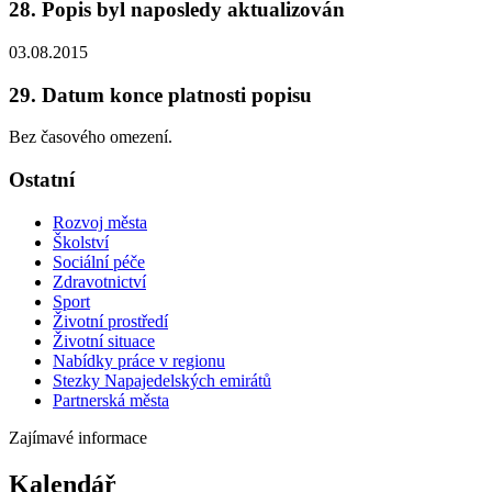
28. Popis byl naposledy aktualizován
03.08.2015
29. Datum konce platnosti popisu
Bez časového omezení.
Ostatní
Rozvoj města
Školství
Sociální péče
Zdravotnictví
Sport
Životní prostředí
Životní situace
Nabídky práce v regionu
Stezky Napajedelských emirátů
Partnerská města
Zajímavé informace
Kalendář