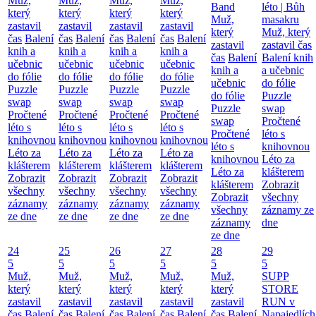
Muž,
Muž,
Muž,
Muž,
Band
léto | Bůh
který
který
který
který
Muž,
masakru
zastavil
zastavil
zastavil
zastavil
který
Muž, který
čas
Balení
čas
Balení
čas
Balení
čas
Balení
zastavil
zastavil čas
knih a
knih a
knih a
knih a
čas
Balení
Balení knih
učebnic
učebnic
učebnic
učebnic
knih a
a učebnic
do fólie
do fólie
do fólie
do fólie
učebnic
do fólie
Puzzle
Puzzle
Puzzle
Puzzle
do fólie
Puzzle
swap
swap
swap
swap
Puzzle
swap
Pročtené
Pročtené
Pročtené
Pročtené
swap
Pročtené
léto s
léto s
léto s
léto s
Pročtené
léto s
knihovnou
knihovnou
knihovnou
knihovnou
léto s
knihovnou
Léto za
Léto za
Léto za
Léto za
knihovnou
Léto za
klášterem
klášterem
klášterem
klášterem
Léto za
klášterem
Zobrazit
Zobrazit
Zobrazit
Zobrazit
klášterem
Zobrazit
všechny
všechny
všechny
všechny
Zobrazit
všechny
záznamy
záznamy
záznamy
záznamy
všechny
záznamy ze
ze dne
ze dne
ze dne
ze dne
záznamy
dne
ze dne
24
25
26
27
28
29
5
5
5
5
5
5
Muž,
Muž,
Muž,
Muž,
Muž,
SUPP
který
který
který
který
který
STORE
zastavil
zastavil
zastavil
zastavil
zastavil
RUN v
čas
Balení
čas
Balení
čas
Balení
čas
Balení
čas
Balení
Napajedlích