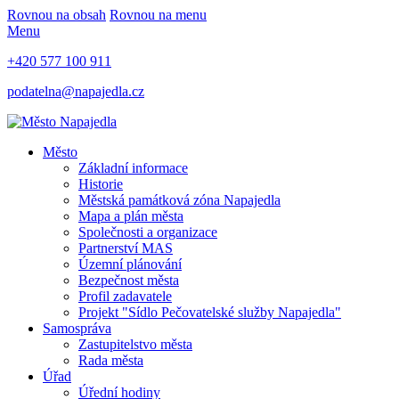
Rovnou na obsah
Rovnou na menu
Menu
+420 577 100 911
podatelna@napajedla.cz
Město
Základní informace
Historie
Městská památková zóna Napajedla
Mapa a plán města
Společnosti a organizace
Partnerství MAS
Územní plánování
Bezpečnost města
Profil zadavatele
Projekt "Sídlo Pečovatelské služby Napajedla"
Samospráva
Zastupitelstvo města
Rada města
Úřad
Úřední hodiny