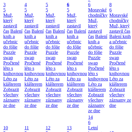
3
4
5
6
6
8
5
5
5
5
Moravské
6
Muž,
Muž,
Muž,
Muž,
chodníčky
Moravské
který
který
který
který
Muž,
chodníčky
zastavil
zastavil
zastavil
zastavil
který
Muž, který
čas
Balení
čas
Balení
čas
Balení
čas
Balení
zastavil
zastavil čas
knih a
knih a
knih a
knih a
čas
Balení
Balení knih
učebnic
učebnic
učebnic
učebnic
knih a
a učebnic
do fólie
do fólie
do fólie
do fólie
učebnic
do fólie
Puzzle
Puzzle
Puzzle
Puzzle
do fólie
Puzzle
swap
swap
swap
swap
Puzzle
swap
Pročtené
Pročtené
Pročtené
Pročtené
swap
Pročtené
léto s
léto s
léto s
léto s
Pročtené
léto s
knihovnou
knihovnou
knihovnou
knihovnou
léto s
knihovnou
Léto za
Léto za
Léto za
Léto za
knihovnou
Léto za
klášterem
klášterem
klášterem
klášterem
Léto za
klášterem
Zobrazit
Zobrazit
Zobrazit
Zobrazit
klášterem
Zobrazit
všechny
všechny
všechny
všechny
Zobrazit
všechny
záznamy
záznamy
záznamy
záznamy
všechny
záznamy ze
ze dne
ze dne
ze dne
ze dne
záznamy
dne
ze dne
14
6
10
11
12
13
Letní