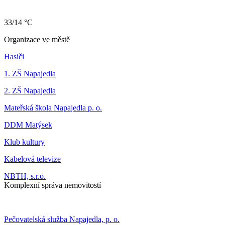
33/14 °C
Organizace ve městě
Hasiči
1. ZŠ Napajedla
2. ZŠ Napajedla
Mateřská škola Napajedla p. o.
DDM Matýsek
Klub kultury
Kabelová televize
NBTH, s.r.o.
Komplexní správa nemovitostí
Pečovatelská služba Napajedla, p. o.