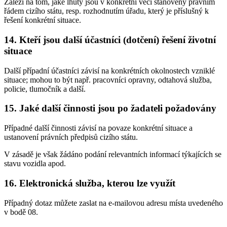
Záleží na tom, jaké lhůty jsou v konkrétní věci stanoveny právním
řádem cizího státu, resp. rozhodnutím úřadu, který je příslušný k
řešení konkrétní situace.
14. Kteří jsou další účastníci (dotčení) řešení životní
situace
Další případní účastníci závisí na konkrétních okolnostech vzniklé
situace; mohou to být např. pracovníci opravny, odtahová služba,
policie, tlumočník a další.
15. Jaké další činnosti jsou po žadateli požadovány
Případné další činnosti závisí na povaze konkrétní situace a
ustanovení právních předpisů cizího státu.
V zásadě je však žádáno podání relevantních informací týkajících se
stavu vozidla apod.
16. Elektronická služba, kterou lze využít
Případný dotaz můžete zaslat na e-mailovou adresu místa uvedeného
v bodě 08.