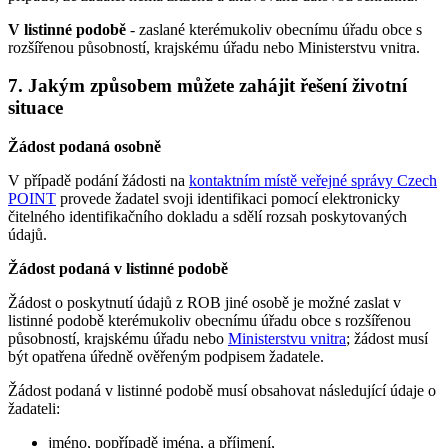
V listinné podobě
- zaslané kterémukoliv obecnímu úřadu obce s
rozšířenou působností, krajskému úřadu nebo Ministerstvu vnitra.
7. Jakým způsobem můžete zahájit řešení životní
situace
Žádost podaná osobně
V případě podání žádosti na
kontaktním místě veřejné správy Czech
POINT
provede žadatel svoji identifikaci pomocí elektronicky
čitelného identifikačního dokladu a sdělí rozsah poskytovaných
údajů.
Žádost podaná v listinné podobě
Žádost o poskytnutí údajů z ROB jiné osobě je možné zaslat v
listinné podobě kterémukoliv obecnímu úřadu obce s rozšířenou
působností, krajskému úřadu nebo
Ministerstvu vnitra
; žádost musí
být opatřena úředně ověřeným podpisem žadatele.
Žádost podaná v listinné podobě musí obsahovat následující údaje o
žadateli:
jméno, popřípadě jména, a příjmení,