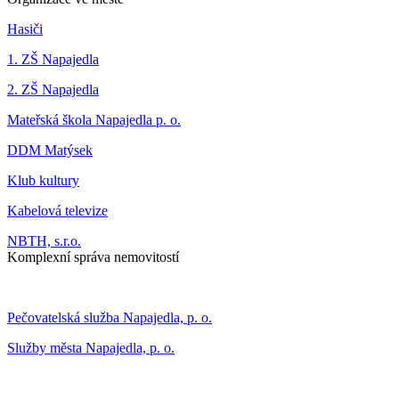
Hasiči
1. ZŠ Napajedla
2. ZŠ Napajedla
Mateřská škola Napajedla p. o.
DDM Matýsek
Klub kultury
Kabelová televize
NBTH, s.r.o.
Komplexní správa nemovitostí
Pečovatelská služba Napajedla, p. o.
Služby města Napajedla, p. o.