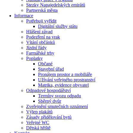
Stezky Napajedelských emirátů
Partnerská města
Informace
Potřebuji vyřídit
Digitální služby státu
Hlášení závad
Podezření na vrak
Vítání občánků
Jízdní řády
Farmářské trhy
Poplatky
Občané
Stavební úřad
Pronájem prostor a mobiliáře
Užívání veřejného prostranství
Matrika, evidence obyvatel
Odpadové hospodářství
Termíny svozu odpadu
Sběrný dvůr
Zveřejnění smutečních oznámení
Výlep plakátů
Zásady přidělování bytů
Veřejné WC
Dětská hřiště