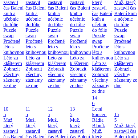
zastavil
zastavil
zastavil
zastavil
který
Muž, který
čas
Balení
čas
Balení
čas
Balení
čas
Balení
zastavil
zastavil čas
knih a
knih a
knih a
knih a
čas
Balení
Balení knih
učebnic
učebnic
učebnic
učebnic
knih a
a učebnic
do fólie
do fólie
do fólie
do fólie
učebnic
do fólie
Puzzle
Puzzle
Puzzle
Puzzle
do fólie
Puzzle
swap
swap
swap
swap
Puzzle
swap
Pročtené
Pročtené
Pročtené
Pročtené
swap
Pročtené
léto s
léto s
léto s
léto s
Pročtené
léto s
knihovnou
knihovnou
knihovnou
knihovnou
léto s
knihovnou
Léto za
Léto za
Léto za
Léto za
knihovnou
Léto za
klášterem
klášterem
klášterem
klášterem
Léto za
klášterem
Zobrazit
Zobrazit
Zobrazit
Zobrazit
klášterem
Zobrazit
všechny
všechny
všechny
všechny
Zobrazit
všechny
záznamy
záznamy
záznamy
záznamy
všechny
záznamy ze
ze dne
ze dne
ze dne
ze dne
záznamy
dne
ze dne
14
6
10
11
12
13
Letní
5
5
5
5
koncert
15
Muž,
Muž,
Muž,
Muž,
Rádia
5
který
který
který
který
Blaník
Muž, který
zastavil
zastavil
zastavil
zastavil
Muž,
zastavil čas
čas
Balení
čas
Balení
čas
Balení
čas
Balení
který
Balení knih