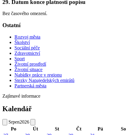
29. Datum konce platnosti popisu
Bez časového omezení.
Ostatní
Rozvoj města
Školství
Sociální péče
Zdravotnictví
Sport
Životní prostředí
Životní situace
Nabídky práce v regionu
Stezky Napajedelských emirátů
Partnerská města
Zajímavé informace
Kalendář
Srpen
2026
Po
Út
St
Čt
Pá
So