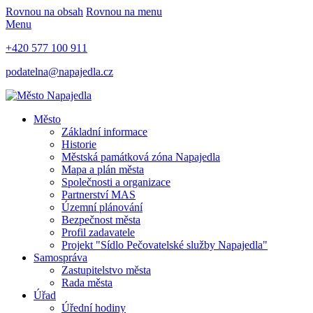
Rovnou na obsah
Rovnou na menu
Menu
+420 577 100 911
podatelna@napajedla.cz
Město
Základní informace
Historie
Městská památková zóna Napajedla
Mapa a plán města
Společnosti a organizace
Partnerství MAS
Územní plánování
Bezpečnost města
Profil zadavatele
Projekt "Sídlo Pečovatelské služby Napajedla"
Samospráva
Zastupitelstvo města
Rada města
Úřad
Úřední hodiny