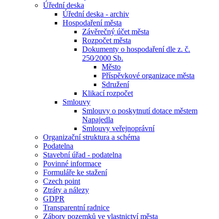
Úřední deska
Úřední deska - archiv
Hospodaření města
Závěrečný účet města
Rozpočet města
Dokumenty o hospodaření dle z. č.
250⁄2000 Sb.
Město
Příspěvkové organizace města
Sdružení
Klikací rozpočet
Smlouvy
Smlouvy o poskytnutí dotace městem
Napajedla
Smlouvy veřejnoprávní
Organizační struktura a schéma
Podatelna
Stavební úřad - podatelna
Povinné informace
Formuláře ke stažení
Czech point
Ztráty a nálezy
GDPR
Transparentní radnice
Zábory pozemků ve vlastnictví města