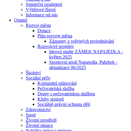
Smuteční oznámení
Výběrové řízení
Informace od nás
Ostatní
Rozvoj města
Dotace
Plán rozvoje města
Záznamy z veřejných projednávání
Rozvojové projekty
Ideová studie ZÁMEK NAPAJEDLA -
květen 2025
Sportovní areál Napajedla, Pahrbek -
aktualizace 06/2025
Školství
Sociální péče
Komunitní plánování
Pečovatelská služba
Domy s pečovatelskou službou
Kluby seniorů
Sociálně-právní ochrana dětí
Zdravotnictví
Sport
Životní prostředí
Životní situace
Nabídky práce v regionu