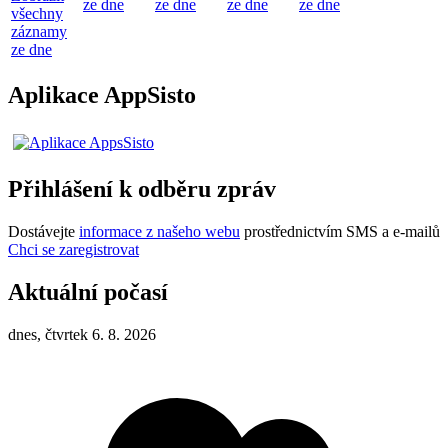
ze dne
ze dne
ze dne
ze dne
všechny
záznamy
ze dne
Aplikace AppSisto
Přihlášení k odběru zpráv
Dostávejte
informace z našeho webu
prostřednictvím SMS a e-mailů
Chci se zaregistrovat
Aktuální počasí
dnes, čtvrtek 6. 8. 2026