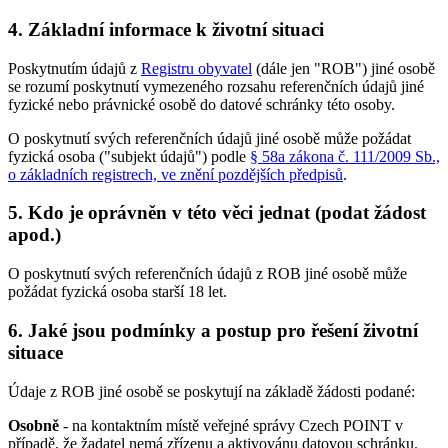
4. Základní informace k životní situaci
Poskytnutím údajů z
Registru obyvatel
(dále jen "ROB") jiné osobě
se rozumí poskytnutí vymezeného rozsahu referenčních údajů jiné
fyzické nebo právnické osobě do datové schránky této osoby.
O poskytnutí svých referenčních údajů jiné osobě může požádat
fyzická osoba ("subjekt údajů") podle
§ 58a zákona č. 111/2009 Sb.,
o základních registrech, ve znění pozdějších předpisů
.
5. Kdo je oprávněn v této věci jednat (podat žádost
apod.)
O poskytnutí svých referenčních údajů z ROB jiné osobě může
požádat fyzická osoba starší 18 let.
6. Jaké jsou podmínky a postup pro řešení životní
situace
Údaje z ROB jiné osobě se poskytují na základě žádosti podané:
Osobně
- na kontaktním místě veřejné správy Czech POINT v
případě, že žadatel nemá zřízenu a aktivovánu datovou schránku.