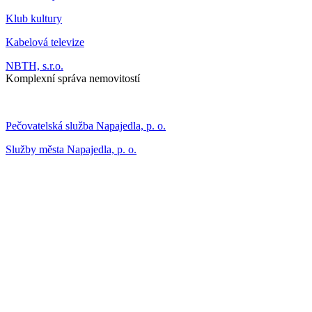
Klub kultury
Kabelová televize
NBTH, s.r.o.
Komplexní správa nemovitostí
Pečovatelská služba Napajedla, p. o.
Služby města Napajedla, p. o.