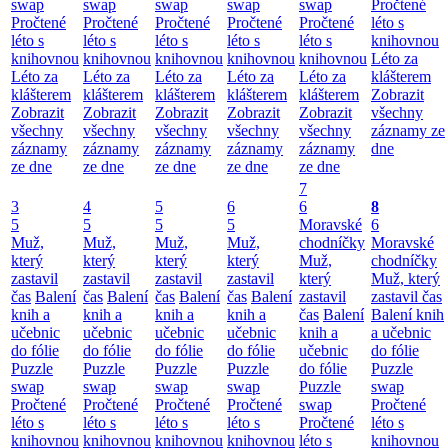
swap
swap
swap
swap
swap
Pročtené
Pročtené
Pročtené
Pročtené
Pročtené
Pročtené
léto s
léto s
léto s
léto s
léto s
léto s
knihovnou
knihovnou
knihovnou
knihovnou
knihovnou
knihovnou
Léto za
Léto za
Léto za
Léto za
Léto za
Léto za
klášterem
klášterem
klášterem
klášterem
klášterem
klášterem
Zobrazit
Zobrazit
Zobrazit
Zobrazit
Zobrazit
Zobrazit
všechny
všechny
všechny
všechny
všechny
všechny
záznamy ze
záznamy
záznamy
záznamy
záznamy
záznamy
dne
ze dne
ze dne
ze dne
ze dne
ze dne
7
3
4
5
6
6
8
5
5
5
5
Moravské
6
Muž,
Muž,
Muž,
Muž,
chodníčky
Moravské
který
který
který
který
Muž,
chodníčky
zastavil
zastavil
zastavil
zastavil
který
Muž, který
čas
Balení
čas
Balení
čas
Balení
čas
Balení
zastavil
zastavil čas
knih a
knih a
knih a
knih a
čas
Balení
Balení knih
učebnic
učebnic
učebnic
učebnic
knih a
a učebnic
do fólie
do fólie
do fólie
do fólie
učebnic
do fólie
Puzzle
Puzzle
Puzzle
Puzzle
do fólie
Puzzle
swap
swap
swap
swap
Puzzle
swap
Pročtené
Pročtené
Pročtené
Pročtené
swap
Pročtené
léto s
léto s
léto s
léto s
Pročtené
léto s
knihovnou
knihovnou
knihovnou
knihovnou
léto s
knihovnou