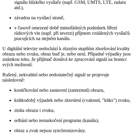
signálu blízkého vysílače (např. GSM, UMTS, LTE, radaru
atd.),
závadou na vysílací straně,
v časově omezené době mimořádných podmínek šíření
rádiových vln (např. při inverzi) příjmem vzdálených vysílačů
pracujících na stejném kanálu.
U digitální televize nedochází k různým stupňům zhoršování kvality
obrazu nebo zvuku, obraz buď je, nebo není. Případné výpadky jsou
známkou toho, že přijímač dostává ke zpracování signál na hranici
svých možností.
Rušený, nekvalitní nebo nedostatečný signál se projevuje
následovně:
kostičkování nebo zastavení (zamrznutí) obrazu,
krátkodobý výpadek nebo zkreslení (cvaknutí, "kliks") zvuku,
ztráta obrazu i zvuku,
selhání nebo nenaskočení programu (kanálu),
obraz a zvuk nejsou synchronizovány.