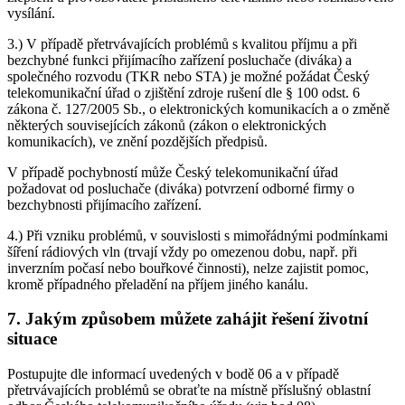
vysílání.
3.) V případě přetrvávajících problémů s kvalitou příjmu a při
bezchybné funkci přijímacího zařízení posluchače (diváka) a
společného rozvodu (TKR nebo STA) je možné požádat Český
telekomunikační úřad o zjištění zdroje rušení dle § 100 odst. 6
zákona č. 127/2005 Sb., o elektronických komunikacích a o změně
některých souvisejících zákonů (zákon o elektronických
komunikacích), ve znění pozdějších předpisů.
V případě pochybností může Český telekomunikační úřad
požadovat od posluchače (diváka) potvrzení odborné firmy o
bezchybnosti přijímacího zařízení.
4.) Při vzniku problémů, v souvislosti s mimořádnými podmínkami
šíření rádiových vln (trvají vždy po omezenou dobu, např. při
inverzním počasí nebo bouřkové činnosti), nelze zajistit pomoc,
kromě případného přeladění na příjem jiného kanálu.
7. Jakým způsobem můžete zahájit řešení životní
situace
Postupujte dle informací uvedených v bodě 06 a v případě
přetrvávajících problémů se obraťte na místně příslušný oblastní