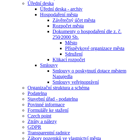
Úřední deska
Úřední deska - archiv
Hospodaření města
Závěrečný účet města
Rozpočet města
Dokumenty o hospodaření dle z. č.
250⁄2000 Sb.
Město
Příspěvkové organizace města
Sdružení
Klikací rozpočet
Smlouvy
Smlouvy o poskytnutí dotace městem
Napajedla
Smlouvy veřejnoprávní
Organizační struktura a schéma
Podatelna
Stavební úřad - podatelna
Povinné informace
Formuláře ke stažení
Czech point
Ztráty a nálezy
GDPR
Transparentní radnice
Zábory pozemků ve vlastnictví města