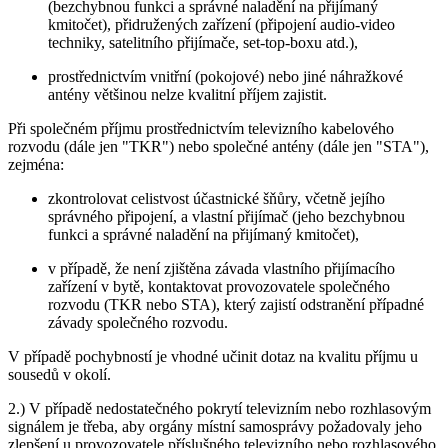
(bezchybnou funkci a správné naladění na přijímaný
kmitočet), přidružených zařízení (připojení audio-video
techniky, satelitního přijímače, set-top-boxu atd.),
prostřednictvím vnitřní (pokojové) nebo jiné náhražkové
antény většinou nelze kvalitní příjem zajistit.
Při společném příjmu prostřednictvím televizního kabelového
rozvodu (dále jen "TKR") nebo společné antény (dále jen "STA"),
zejména:
zkontrolovat celistvost účastnické šňůry, včetně jejího
správného připojení, a vlastní přijímač (jeho bezchybnou
funkci a správné naladění na přijímaný kmitočet),
v případě, že není zjištěna závada vlastního přijímacího
zařízení v bytě, kontaktovat provozovatele společného
rozvodu (TKR nebo STA), který zajistí odstranění případné
závady společného rozvodu.
V případě pochybností je vhodné učinit dotaz na kvalitu příjmu u
sousedů v okolí.
2.) V případě nedostatečného pokrytí televizním nebo rozhlasovým
signálem je třeba, aby orgány místní samosprávy požadovaly jeho
zlepšení u provozovatele příslušného televizního nebo rozhlasového