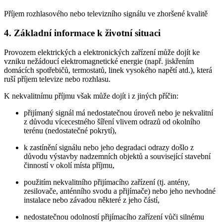
Příjem rozhlasového nebo televizního signálu ve zhoršené kvalitě
4. Základní informace k životní situaci
Provozem elektrických a elektronických zařízení může dojít ke
vzniku nežádoucí elektromagnetické energie (např. jiskřením
domácích spotřebičů, termostatů, linek vysokého napětí atd.), která
ruší příjem televize nebo rozhlasu.
K nekvalitnímu příjmu však může dojít i z jiných příčin:
přijímaný signál má nedostatečnou úroveň nebo je nekvalitní
z důvodu vícecestného šíření vlivem odrazů od okolního
terénu (nedostatečné pokrytí),
k zastínění signálu nebo jeho degradaci odrazy došlo z
důvodu výstavby nadzemních objektů a související stavební
činností v okolí místa příjmu,
použitím nekvalitního přijímacího zařízení (tj. antény,
zesilovače, anténního svodu a přijímače) nebo jeho nevhodné
instalace nebo závadou některé z jeho částí,
nedostatečnou odolností přijímacího zařízení vůči silnému