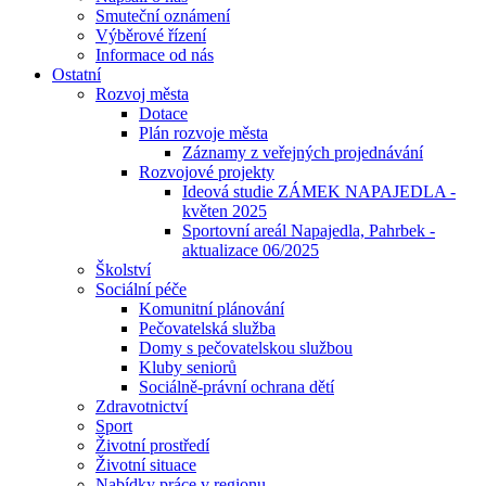
Smuteční oznámení
Výběrové řízení
Informace od nás
Ostatní
Rozvoj města
Dotace
Plán rozvoje města
Záznamy z veřejných projednávání
Rozvojové projekty
Ideová studie ZÁMEK NAPAJEDLA -
květen 2025
Sportovní areál Napajedla, Pahrbek -
aktualizace 06/2025
Školství
Sociální péče
Komunitní plánování
Pečovatelská služba
Domy s pečovatelskou službou
Kluby seniorů
Sociálně-právní ochrana dětí
Zdravotnictví
Sport
Životní prostředí
Životní situace
Nabídky práce v regionu