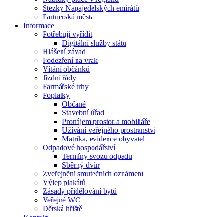
Stezky Napajedelských emirátů
Partnerská města
Informace
Potřebuji vyřídit
Digitální služby státu
Hlášení závad
Podezření na vrak
Vítání občánků
Jízdní řády
Farmářské trhy
Poplatky
Občané
Stavební úřad
Pronájem prostor a mobiliáře
Užívání veřejného prostranství
Matrika, evidence obyvatel
Odpadové hospodářství
Termíny svozu odpadu
Sběrný dvůr
Zveřejnění smutečních oznámení
Výlep plakátů
Zásady přidělování bytů
Veřejné WC
Dětská hřiště