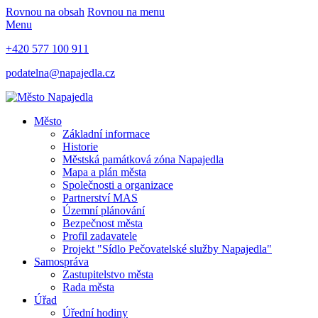
Rovnou na obsah
Rovnou na menu
Menu
+420 577 100 911
podatelna@napajedla.cz
Město
Základní informace
Historie
Městská památková zóna Napajedla
Mapa a plán města
Společnosti a organizace
Partnerství MAS
Územní plánování
Bezpečnost města
Profil zadavatele
Projekt "Sídlo Pečovatelské služby Napajedla"
Samospráva
Zastupitelstvo města
Rada města
Úřad
Úřední hodiny