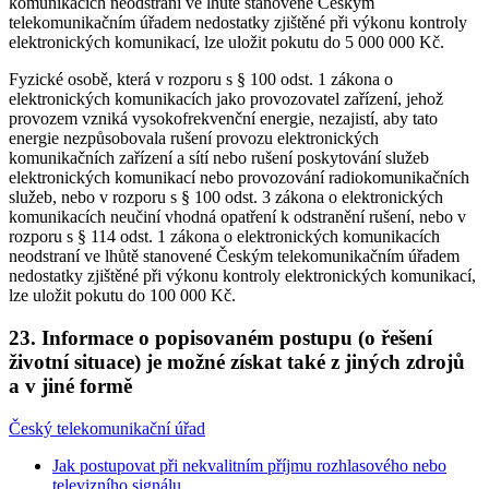
komunikacích neodstraní ve lhůtě stanovené Českým
telekomunikačním úřadem nedostatky zjištěné při výkonu kontroly
elektronických komunikací, lze uložit pokutu do 5 000 000 Kč.
Fyzické osobě, která v rozporu s § 100 odst. 1 zákona o
elektronických komunikacích jako provozovatel zařízení, jehož
provozem vzniká vysokofrekvenční energie, nezajistí, aby tato
energie nezpůsobovala rušení provozu elektronických
komunikačních zařízení a sítí nebo rušení poskytování služeb
elektronických komunikací nebo provozování radiokomunikačních
služeb, nebo v rozporu s § 100 odst. 3 zákona o elektronických
komunikacích neučiní vhodná opatření k odstranění rušení, nebo v
rozporu s § 114 odst. 1 zákona o elektronických komunikacích
neodstraní ve lhůtě stanovené Českým telekomunikačním úřadem
nedostatky zjištěné při výkonu kontroly elektronických komunikací,
lze uložit pokutu do 100 000 Kč.
23. Informace o popisovaném postupu (o řešení
životní situace) je možné získat také z jiných zdrojů
a v jiné formě
Český telekomunikační úřad
Jak postupovat při nekvalitním příjmu rozhlasového nebo
televizního signálu