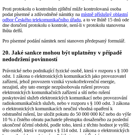
Proti protokolu o kontrolním zjištění může kontrolovaná osoba
podat písemné a zdůvodněné námitky na
místně příslušný oblastní
odbor Českého telekomunikačního úřadu
, a to ve lhůtě 15 dnů ode
dne doručení protokolu o kontrole, není-li v protokolu stanovena
lhůta delší.
Pro písemné podání námitek není stanoven předepsaný formulář.
20. Jaké sankce mohou být uplatněny v případě
nedodržení povinností
Právnické nebo podnikající fyzické osobě, která v rozporu s § 100
odst. 1 zákona o elektronických komunikacích jako provozovatel
zařízení, jehož provozem vzniká vysokofrekvenční energie,
nezajistí, aby tato energie nezpůsobovala rušení provozu
elektronických komunikačních zařízení a sítí nebo rušení
poskytování služeb elektronických komunikací nebo provozování
radiokomunikačních služeb, nebo v rozporu s § 100 odst. 3 zákona
o elektronických komunikacích neučiní vhodná opatření k
odstranění rušení, lze uložit pokutu do 50 000 000 Kč nebo do výše
10 % z čistého obratu pachatele přestupku dosaženého za poslední
ukončené účetní období, podle toho, která z těchto hodnot je vyšší;
této osobě, která v rozporu s § 114 odst. 1 zákona o elektronických