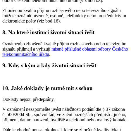
odbor Českého telekomunikačního úřadu (viz bod 08).
Zhoršenou kvalitu příjmu rozhlasového nebo televizního signálu
můžete oznámit písemně, osobně, telefonicky nebo prostřednictvím
elektronické pošty (viz bod 16).
8. Na které instituci životní situaci řešit
Oznámení o zhoršené kvalitě příjmu rozhlasového nebo televizního
signálu přijímají a vyřizují
místně příslušné oblastní odbory Českého
telekomunikačního úřadu
.
9. Kde, s kým a kdy životní situaci řešit
10. Jaké doklady je nutné mít s sebou
Doklady nejsou předepsány.
V oznámení nezapomeňte uvést náležitosti podání dle § 37 zákona
č. 500/2004 Sb., správní řád, ve znění pozdějších předpisů - jméno,
příjmení, datum narození, bydliště a telefonní nebo mailový kontakt.
Dále je vhodné popsat okolnosti, které se zhoršené kvality týkají