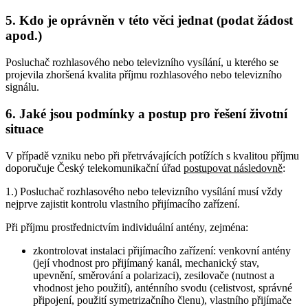
5. Kdo je oprávněn v této věci jednat (podat žádost
apod.)
Posluchač rozhlasového nebo televizního vysílání, u kterého se
projevila zhoršená kvalita příjmu rozhlasového nebo televizního
signálu.
6. Jaké jsou podmínky a postup pro řešení životní
situace
V případě vzniku nebo při přetrvávajících potížích s kvalitou příjmu
doporučuje Český telekomunikační úřad
postupovat následovně
:
1.) Posluchač rozhlasového nebo televizního vysílání musí vždy
nejprve zajistit kontrolu vlastního přijímacího zařízení.
Při příjmu prostřednictvím individuální antény, zejména:
zkontrolovat instalaci přijímacího zařízení: venkovní antény
(její vhodnost pro přijímaný kanál, mechanický stav,
upevnění, směrování a polarizaci), zesilovače (nutnost a
vhodnost jeho použití), anténního svodu (celistvost, správné
připojení, použití symetrizačního členu), vlastního přijímače