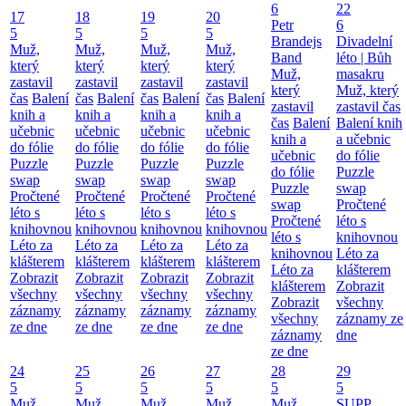
6
22
17
18
19
20
Petr
6
5
5
5
5
Brandejs
Divadelní
Muž,
Muž,
Muž,
Muž,
Band
léto | Bůh
který
který
který
který
Muž,
masakru
zastavil
zastavil
zastavil
zastavil
který
Muž, který
čas
Balení
čas
Balení
čas
Balení
čas
Balení
zastavil
zastavil čas
knih a
knih a
knih a
knih a
čas
Balení
Balení knih
učebnic
učebnic
učebnic
učebnic
knih a
a učebnic
do fólie
do fólie
do fólie
do fólie
učebnic
do fólie
Puzzle
Puzzle
Puzzle
Puzzle
do fólie
Puzzle
swap
swap
swap
swap
Puzzle
swap
Pročtené
Pročtené
Pročtené
Pročtené
swap
Pročtené
léto s
léto s
léto s
léto s
Pročtené
léto s
knihovnou
knihovnou
knihovnou
knihovnou
léto s
knihovnou
Léto za
Léto za
Léto za
Léto za
knihovnou
Léto za
klášterem
klášterem
klášterem
klášterem
Léto za
klášterem
Zobrazit
Zobrazit
Zobrazit
Zobrazit
klášterem
Zobrazit
všechny
všechny
všechny
všechny
Zobrazit
všechny
záznamy
záznamy
záznamy
záznamy
všechny
záznamy ze
ze dne
ze dne
ze dne
ze dne
záznamy
dne
ze dne
24
25
26
27
28
29
5
5
5
5
5
5
Muž,
Muž,
Muž,
Muž,
Muž,
SUPP