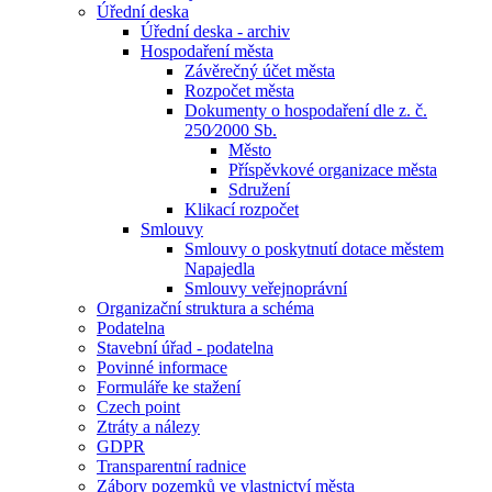
Úřední deska
Úřední deska - archiv
Hospodaření města
Závěrečný účet města
Rozpočet města
Dokumenty o hospodaření dle z. č.
250⁄2000 Sb.
Město
Příspěvkové organizace města
Sdružení
Klikací rozpočet
Smlouvy
Smlouvy o poskytnutí dotace městem
Napajedla
Smlouvy veřejnoprávní
Organizační struktura a schéma
Podatelna
Stavební úřad - podatelna
Povinné informace
Formuláře ke stažení
Czech point
Ztráty a nálezy
GDPR
Transparentní radnice
Zábory pozemků ve vlastnictví města