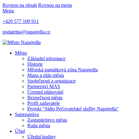
Rovnou na obsah
Rovnou na menu
Menu
+420 577 100 911
podatelna@napajedla.cz
Město
Základní informace
Historie
Městská památková zóna Napajedla
Mapa a plán města
Společnosti a organizace
Partnerství MAS
Územní plánování
Bezpečnost města
Profil zadavatele
Projekt "Sídlo Pečovatelské služby Napajedla"
Samospráva
Zastupitelstvo města
Rada města
Úřad
Úřední hodiny