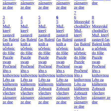
záznamy
záznamy
záznamy
záznamy
záznamy
dne
ze dne
ze dne
ze dne
ze dne
ze dne
7
3
4
5
6
6
8
5
5
5
5
Moravské
6
Muž,
Muž,
Muž,
Muž,
chodníčky
Moravské
který
který
který
který
Muž,
chodníčky
zastavil
zastavil
zastavil
zastavil
který
Muž, který
čas
Balení
čas
Balení
čas
Balení
čas
Balení
zastavil
zastavil čas
knih a
knih a
knih a
knih a
čas
Balení
Balení knih
učebnic
učebnic
učebnic
učebnic
knih a
a učebnic
do fólie
do fólie
do fólie
do fólie
učebnic
do fólie
Puzzle
Puzzle
Puzzle
Puzzle
do fólie
Puzzle
swap
swap
swap
swap
Puzzle
swap
Pročtené
Pročtené
Pročtené
Pročtené
swap
Pročtené
léto s
léto s
léto s
léto s
Pročtené
léto s
knihovnou
knihovnou
knihovnou
knihovnou
léto s
knihovnou
Léto za
Léto za
Léto za
Léto za
knihovnou
Léto za
klášterem
klášterem
klášterem
klášterem
Léto za
klášterem
Zobrazit
Zobrazit
Zobrazit
Zobrazit
klášterem
Zobrazit
všechny
všechny
všechny
všechny
Zobrazit
všechny
záznamy
záznamy
záznamy
záznamy
všechny
záznamy ze
ze dne
ze dne
ze dne
ze dne
záznamy
dne
ze dne