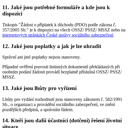
11. Jaké jsou potřebné formuláře a kde jsou k
dispozici
Tiskopis "Žádost o příplatek k důchodu (PDO) podle zákona č.
357/2005 Sb." je k dispozici na všech OSSZ/ PSSZ/ MSSZ nebo na
internetových stránkách České správy sociálního zabezpečení
.
12. Jaké jsou poplatky a jak je lze uhradit
Správní ani jiné poplatky nejsou stanoveny.
Případné ověření pravosti listinných dokumentů překládaných při
osobním podání žádosti provádí bezplatně příslušná OSSZ/ PSSZ/
MSSZ.
13. Jaké jsou lhůty pro vyřízení
Lhůty pro vydání rozhodnutí jsou stanoveny zákonem č. 582/1991
Sb., o organizaci a provádění sociálního zabezpečení, ve znění
pozdějších předpisů, a správním řádem.
14. Kteří jsou další účastníci (dotčení) řešení životní
situace