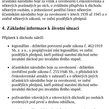
účastníků národního boje za vznik a osvobození Československa a
některých pozůstalých po nich, o zvláštním příspěvku k důchodu
některým osobám, o jednorázové peněžní částce některým
účastníkům národního boje za osvobození v letech 1939 až 1945 a o
změně některých zákonů, ve znění pozdějších předpisů
4. Základní informace k životní situaci
Příplatek k důchodu náleží:
legionářům - držitelům potvrzení podle zákona č. 462/1919
Sb. z. a n., o propůjčování míst legionářům, ve znění
pozdějších předpisů, kteří pobírají starobní důchod nebo
invalidní důchod pro invaliditu třetího stupně,
účastníkům národního boje za osvobození - držitelům
osvědčení podle zákona č. 255/1946 Sb., o příslušnících
československé armády v zahraničí a o některých jiných
účastnících národního boje za osvobození, ve znění
pozdějších předpisů, kteří pobírají starobní důchod nebo
invalidní důchod pro invaliditu třetího stupně,
poživatelům vdovských a vdoveckých důchodů po osobách
uvedených pod první a druhou odrážkou,