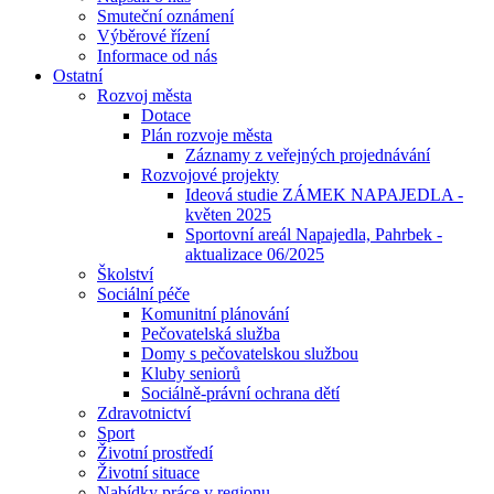
Smuteční oznámení
Výběrové řízení
Informace od nás
Ostatní
Rozvoj města
Dotace
Plán rozvoje města
Záznamy z veřejných projednávání
Rozvojové projekty
Ideová studie ZÁMEK NAPAJEDLA -
květen 2025
Sportovní areál Napajedla, Pahrbek -
aktualizace 06/2025
Školství
Sociální péče
Komunitní plánování
Pečovatelská služba
Domy s pečovatelskou službou
Kluby seniorů
Sociálně-právní ochrana dětí
Zdravotnictví
Sport
Životní prostředí
Životní situace
Nabídky práce v regionu