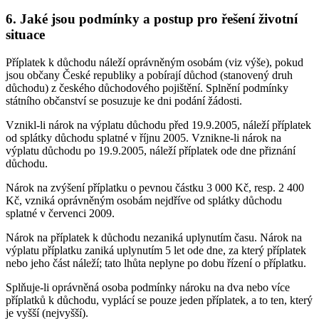
6. Jaké jsou podmínky a postup pro řešení životní
situace
Příplatek k důchodu náleží oprávněným osobám (viz výše), pokud
jsou občany České republiky a pobírají důchod (stanovený druh
důchodu) z českého důchodového pojištění. Splnění podmínky
státního občanství se posuzuje ke dni podání žádosti.
Vznikl-li nárok na výplatu důchodu před 19.9.2005, náleží příplatek
od splátky důchodu splatné v říjnu 2005. Vznikne-li nárok na
výplatu důchodu po 19.9.2005, náleží příplatek ode dne přiznání
důchodu.
Nárok na zvýšení příplatku o pevnou částku 3 000 Kč, resp. 2 400
Kč, vzniká oprávněným osobám nejdříve od splátky důchodu
splatné v červenci 2009.
Nárok na příplatek k důchodu nezaniká uplynutím času. Nárok na
výplatu příplatku zaniká uplynutím 5 let ode dne, za který příplatek
nebo jeho část náleží; tato lhůta neplyne po dobu řízení o příplatku.
Splňuje-li oprávněná osoba podmínky nároku na dva nebo více
příplatků k důchodu, vyplácí se pouze jeden příplatek, a to ten, který
je vyšší (nejvyšší).