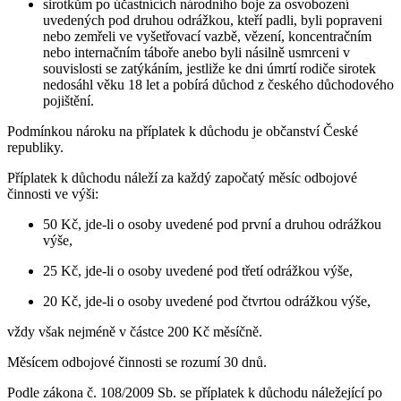
sirotkům po účastnících národního boje za osvobození
uvedených pod druhou odrážkou, kteří padli, byli popraveni
nebo zemřeli ve vyšetřovací vazbě, vězení, koncentračním
nebo internačním táboře anebo byli násilně usmrceni v
souvislosti se zatýkáním, jestliže ke dni úmrtí rodiče sirotek
nedosáhl věku 18 let a pobírá důchod z českého důchodového
pojištění.
Podmínkou nároku na příplatek k důchodu je občanství České
republiky.
Příplatek k důchodu náleží za každý započatý měsíc odbojové
činnosti ve výši:
50 Kč, jde-li o osoby uvedené pod první a druhou odrážkou
výše,
25 Kč, jde-li o osoby uvedené pod třetí odrážkou výše,
20 Kč, jde-li o osoby uvedené pod čtvrtou odrážkou výše,
vždy však nejméně v částce 200 Kč měsíčně.
Měsícem odbojové činnosti se rozumí 30 dnů.
Podle zákona č. 108/2009 Sb. se příplatek k důchodu náležející po