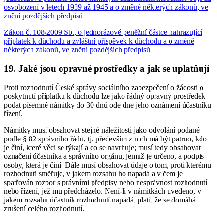
osvobození v letech 1939 až 1945 a o změně některých zákonů, ve
znění pozdějších předpisů
Zákon č. 108/2009 Sb., o jednorázové peněžní částce nahrazující
příplatek k důchodu a zvláštní příspěvek k důchodu a o změně
některých zákonů, ve znění pozdějších předpisů
19. Jaké jsou opravné prostředky a jak se uplatňují
Proti rozhodnutí České správy sociálního zabezpečení o žádosti o
poskytnutí příplatku k důchodu lze jako řádný opravný prostředek
podat písemné námitky do 30 dnů ode dne jeho oznámení účastníku
řízení.
Námitky musí obsahovat stejné náležitosti jako odvolání podané
podle § 82 správního řádu, tj. především z nich má být patrno, kdo
je činí, které věci se týkají a co se navrhuje; musí tedy obsahovat
označení účastníka a správního orgánu, jemuž je určeno, a podpis
osoby, která je činí. Dále musí obsahovat údaje o tom, proti kterému
rozhodnutí směřuje, v jakém rozsahu ho napadá a v čem je
spatřován rozpor s právními předpisy nebo nesprávnost rozhodnutí
nebo řízení, jež mu předcházelo. Není-li v námitkách uvedeno, v
jakém rozsahu účastník rozhodnutí napadá, platí, že se domáhá
zrušení celého rozhodnutí.