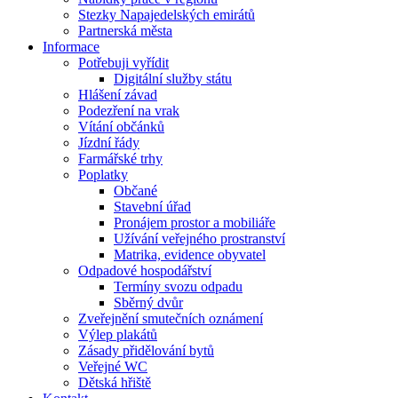
Stezky Napajedelských emirátů
Partnerská města
Informace
Potřebuji vyřídit
Digitální služby státu
Hlášení závad
Podezření na vrak
Vítání občánků
Jízdní řády
Farmářské trhy
Poplatky
Občané
Stavební úřad
Pronájem prostor a mobiliáře
Užívání veřejného prostranství
Matrika, evidence obyvatel
Odpadové hospodářství
Termíny svozu odpadu
Sběrný dvůr
Zveřejnění smutečních oznámení
Výlep plakátů
Zásady přidělování bytů
Veřejné WC
Dětská hřiště