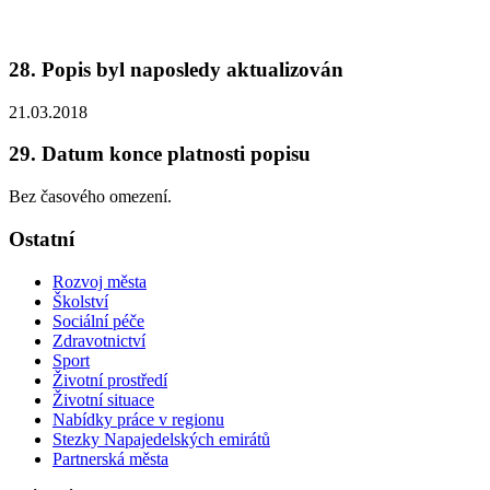
28. Popis byl naposledy aktualizován
21.03.2018
29. Datum konce platnosti popisu
Bez časového omezení.
Ostatní
Rozvoj města
Školství
Sociální péče
Zdravotnictví
Sport
Životní prostředí
Životní situace
Nabídky práce v regionu
Stezky Napajedelských emirátů
Partnerská města