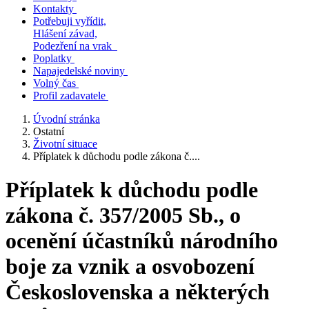
Kontakty
Potřebuji vyřídit,
Hlášení závad,
Podezření na vrak
Poplatky
Napajedelské noviny
Volný čas
Profil zadavatele
Úvodní stránka
Ostatní
Životní situace
Příplatek k důchodu podle zákona č....
Příplatek k důchodu podle
zákona č. 357/2005 Sb., o
ocenění účastníků národního
boje za vznik a osvobození
Československa a některých