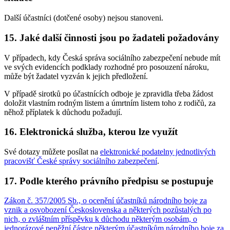
Další účastníci (dotčené osoby) nejsou stanoveni.
15. Jaké další činnosti jsou po žadateli požadovány
V případech, kdy Česká správa sociálního zabezpečení nebude mít
ve svých evidencích podklady rozhodné pro posouzení nároku,
může být žadatel vyzván k jejich předložení.
V případě sirotků po účastnících odboje je zpravidla třeba žádost
doložit vlastním rodným listem a úmrtním listem toho z rodičů, za
něhož příplatek k důchodu požadují.
16. Elektronická služba, kterou lze využít
Své dotazy můžete posílat na
elektronické podatelny jednotlivých
pracovišť České správy sociálního zabezpečení
.
17. Podle kterého právního předpisu se postupuje
Zákon č. 357/2005 Sb., o ocenění účastníků národního boje za
vznik a osvobození Československa a některých pozůstalých po
nich, o zvláštním příspěvku k důchodu některým osobám, o
jednorázové peněžní částce některým účastníkům národního boje za