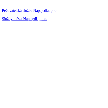
Pečovatelská služba Napajedla, p. o.
Služby města Napajedla, p. o.