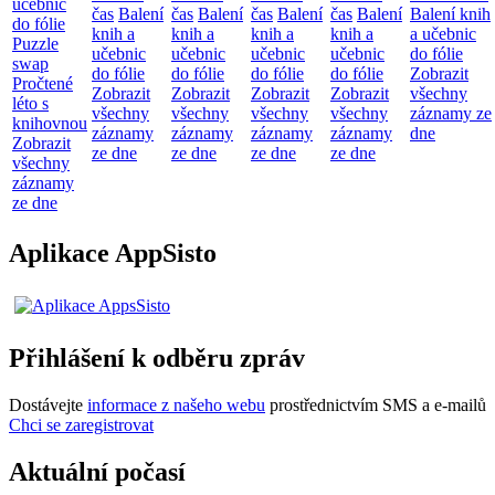
učebnic
čas
Balení
čas
Balení
čas
Balení
čas
Balení
Balení knih
do fólie
knih a
knih a
knih a
knih a
a učebnic
Puzzle
učebnic
učebnic
učebnic
učebnic
do fólie
swap
do fólie
do fólie
do fólie
do fólie
Zobrazit
Pročtené
Zobrazit
Zobrazit
Zobrazit
Zobrazit
všechny
léto s
všechny
všechny
všechny
všechny
záznamy ze
knihovnou
záznamy
záznamy
záznamy
záznamy
dne
Zobrazit
ze dne
ze dne
ze dne
ze dne
všechny
záznamy
ze dne
Aplikace AppSisto
Přihlášení k odběru zpráv
Dostávejte
informace z našeho webu
prostřednictvím SMS a e-mailů
Chci se zaregistrovat
Aktuální počasí