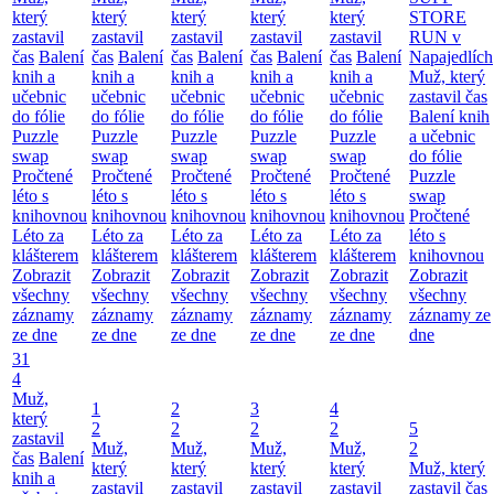
který
který
který
který
který
STORE
zastavil
zastavil
zastavil
zastavil
zastavil
RUN v
čas
Balení
čas
Balení
čas
Balení
čas
Balení
čas
Balení
Napajedlích
knih a
knih a
knih a
knih a
knih a
Muž, který
učebnic
učebnic
učebnic
učebnic
učebnic
zastavil čas
do fólie
do fólie
do fólie
do fólie
do fólie
Balení knih
Puzzle
Puzzle
Puzzle
Puzzle
Puzzle
a učebnic
swap
swap
swap
swap
swap
do fólie
Pročtené
Pročtené
Pročtené
Pročtené
Pročtené
Puzzle
léto s
léto s
léto s
léto s
léto s
swap
knihovnou
knihovnou
knihovnou
knihovnou
knihovnou
Pročtené
Léto za
Léto za
Léto za
Léto za
Léto za
léto s
klášterem
klášterem
klášterem
klášterem
klášterem
knihovnou
Zobrazit
Zobrazit
Zobrazit
Zobrazit
Zobrazit
Zobrazit
všechny
všechny
všechny
všechny
všechny
všechny
záznamy
záznamy
záznamy
záznamy
záznamy
záznamy ze
ze dne
ze dne
ze dne
ze dne
ze dne
dne
31
4
Muž,
1
2
3
4
který
2
2
2
2
5
zastavil
Muž,
Muž,
Muž,
Muž,
2
čas
Balení
který
který
který
který
Muž, který
knih a
zastavil
zastavil
zastavil
zastavil
zastavil čas