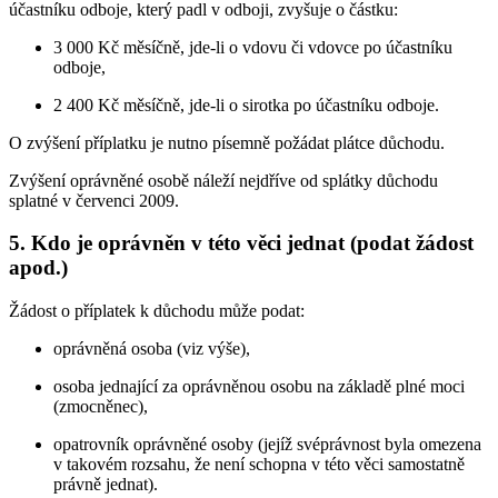
účastníku odboje, který padl v odboji, zvyšuje o částku:
3 000 Kč měsíčně, jde-li o vdovu či vdovce po účastníku
odboje,
2 400 Kč měsíčně, jde-li o sirotka po účastníku odboje.
O zvýšení příplatku je nutno písemně požádat plátce důchodu.
Zvýšení oprávněné osobě náleží nejdříve od splátky důchodu
splatné v červenci 2009.
5. Kdo je oprávněn v této věci jednat (podat žádost
apod.)
Žádost o příplatek k důchodu může podat:
oprávněná osoba (viz výše),
osoba jednající za oprávněnou osobu na základě plné moci
(zmocněnec),
opatrovník oprávněné osoby (jejíž svéprávnost byla omezena
v takovém rozsahu, že není schopna v této věci samostatně
právně jednat).