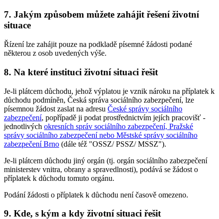
7. Jakým způsobem můžete zahájit řešení životní
situace
Řízení lze zahájit pouze na podkladě písemné žádosti podané
některou z osob uvedených výše.
8. Na které instituci životní situaci řešit
Je-li plátcem důchodu, jehož výplatou je vznik nároku na příplatek k
důchodu podmíněn, Česká správa sociálního zabezpečení, lze
písemnou žádost zaslat na adresu
České správy sociálního
zabezpečení
, popřípadě ji podat prostřednictvím jejích pracovišť -
jednotlivých
okresních správ sociálního zabezpečení, Pražské
správy sociálního zabezpečení nebo Městské správy sociálního
zabezpečení Brno
(dále též "OSSZ/ PSSZ/ MSSZ").
Je-li plátcem důchodu jiný orgán (tj. orgán sociálního zabezpečení
ministerstev vnitra, obrany a spravedlnosti), podává se žádost o
příplatek k důchodu tomuto orgánu.
Podání žádosti o příplatek k důchodu není časově omezeno.
9. Kde, s kým a kdy životní situaci řešit