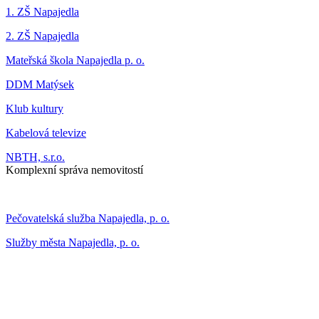
1. ZŠ Napajedla
2. ZŠ Napajedla
Mateřská škola Napajedla p. o.
DDM Matýsek
Klub kultury
Kabelová televize
NBTH, s.r.o.
Komplexní správa nemovitostí
Pečovatelská služba Napajedla, p. o.
Služby města Napajedla, p. o.