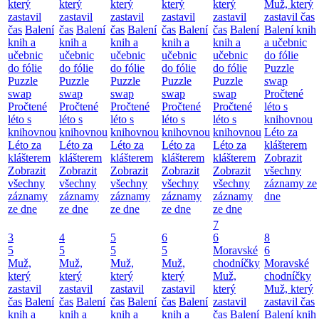
který
který
který
který
který
Muž, který
zastavil
zastavil
zastavil
zastavil
zastavil
zastavil čas
čas
Balení
čas
Balení
čas
Balení
čas
Balení
čas
Balení
Balení knih
knih a
knih a
knih a
knih a
knih a
a učebnic
učebnic
učebnic
učebnic
učebnic
učebnic
do fólie
do fólie
do fólie
do fólie
do fólie
do fólie
Puzzle
Puzzle
Puzzle
Puzzle
Puzzle
Puzzle
swap
swap
swap
swap
swap
swap
Pročtené
Pročtené
Pročtené
Pročtené
Pročtené
Pročtené
léto s
léto s
léto s
léto s
léto s
léto s
knihovnou
knihovnou
knihovnou
knihovnou
knihovnou
knihovnou
Léto za
Léto za
Léto za
Léto za
Léto za
Léto za
klášterem
klášterem
klášterem
klášterem
klášterem
klášterem
Zobrazit
Zobrazit
Zobrazit
Zobrazit
Zobrazit
Zobrazit
všechny
všechny
všechny
všechny
všechny
všechny
záznamy ze
záznamy
záznamy
záznamy
záznamy
záznamy
dne
ze dne
ze dne
ze dne
ze dne
ze dne
7
3
4
5
6
6
8
5
5
5
5
Moravské
6
Muž,
Muž,
Muž,
Muž,
chodníčky
Moravské
který
který
který
který
Muž,
chodníčky
zastavil
zastavil
zastavil
zastavil
který
Muž, který
čas
Balení
čas
Balení
čas
Balení
čas
Balení
zastavil
zastavil čas
knih a
knih a
knih a
knih a
čas
Balení
Balení knih