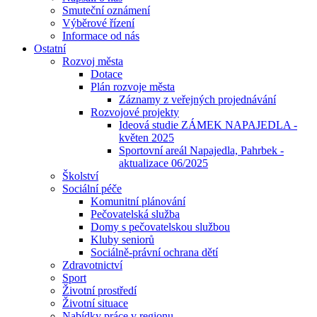
Smuteční oznámení
Výběrové řízení
Informace od nás
Ostatní
Rozvoj města
Dotace
Plán rozvoje města
Záznamy z veřejných projednávání
Rozvojové projekty
Ideová studie ZÁMEK NAPAJEDLA -
květen 2025
Sportovní areál Napajedla, Pahrbek -
aktualizace 06/2025
Školství
Sociální péče
Komunitní plánování
Pečovatelská služba
Domy s pečovatelskou službou
Kluby seniorů
Sociálně-právní ochrana dětí
Zdravotnictví
Sport
Životní prostředí
Životní situace
Nabídky práce v regionu