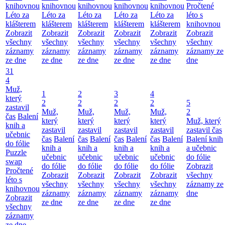
knihovnou
knihovnou
knihovnou
knihovnou
knihovnou
Pročtené
Léto za
Léto za
Léto za
Léto za
Léto za
léto s
klášterem
klášterem
klášterem
klášterem
klášterem
knihovnou
Zobrazit
Zobrazit
Zobrazit
Zobrazit
Zobrazit
Zobrazit
všechny
všechny
všechny
všechny
všechny
všechny
záznamy
záznamy
záznamy
záznamy
záznamy
záznamy ze
ze dne
ze dne
ze dne
ze dne
ze dne
dne
31
4
Muž,
1
2
3
4
který
2
2
2
2
5
zastavil
Muž,
Muž,
Muž,
Muž,
2
čas
Balení
který
který
který
který
Muž, který
knih a
zastavil
zastavil
zastavil
zastavil
zastavil čas
učebnic
čas
Balení
čas
Balení
čas
Balení
čas
Balení
Balení knih
do fólie
knih a
knih a
knih a
knih a
a učebnic
Puzzle
učebnic
učebnic
učebnic
učebnic
do fólie
swap
do fólie
do fólie
do fólie
do fólie
Zobrazit
Pročtené
Zobrazit
Zobrazit
Zobrazit
Zobrazit
všechny
léto s
všechny
všechny
všechny
všechny
záznamy ze
knihovnou
záznamy
záznamy
záznamy
záznamy
dne
Zobrazit
ze dne
ze dne
ze dne
ze dne
všechny
záznamy
ze dne