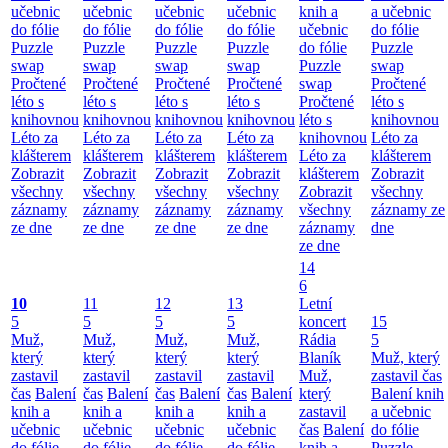
učebnic
učebnic
učebnic
učebnic
knih a
a učebnic
do fólie
do fólie
do fólie
do fólie
učebnic
do fólie
Puzzle
Puzzle
Puzzle
Puzzle
do fólie
Puzzle
swap
swap
swap
swap
Puzzle
swap
Pročtené
Pročtené
Pročtené
Pročtené
swap
Pročtené
léto s
léto s
léto s
léto s
Pročtené
léto s
knihovnou
knihovnou
knihovnou
knihovnou
léto s
knihovnou
Léto za
Léto za
Léto za
Léto za
knihovnou
Léto za
klášterem
klášterem
klášterem
klášterem
Léto za
klášterem
Zobrazit
Zobrazit
Zobrazit
Zobrazit
klášterem
Zobrazit
všechny
všechny
všechny
všechny
Zobrazit
všechny
záznamy
záznamy
záznamy
záznamy
všechny
záznamy ze
ze dne
ze dne
ze dne
ze dne
záznamy
dne
ze dne
14
6
10
11
12
13
Letní
5
5
5
5
koncert
15
Muž,
Muž,
Muž,
Muž,
Rádia
5
který
který
který
který
Blaník
Muž, který
zastavil
zastavil
zastavil
zastavil
Muž,
zastavil čas
čas
Balení
čas
Balení
čas
Balení
čas
Balení
který
Balení knih
knih a
knih a
knih a
knih a
zastavil
a učebnic
učebnic
učebnic
učebnic
učebnic
čas
Balení
do fólie
do fólie
do fólie
do fólie
do fólie
knih a
Puzzle