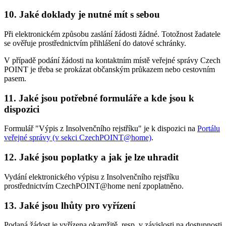
10. Jaké doklady je nutné mít s sebou
Při elektronickém způsobu zaslání žádosti žádné. Totožnost žadatele
se ověřuje prostřednictvím přihlášení do datové schránky.
V případě podání žádosti na kontaktním místě veřejné správy Czech
POINT je třeba se prokázat občanským průkazem nebo cestovním
pasem.
11. Jaké jsou potřebné formuláře a kde jsou k
dispozici
Formulář "Výpis z Insolvenčního rejstříku" je k dispozici na
Portálu
veřejné správy (v sekci CzechPOINT@home)
.
12. Jaké jsou poplatky a jak je lze uhradit
Vydání elektronického výpisu z Insolvenčního rejstříku
prostřednictvím CzechPOINT@home není zpoplatněno.
13. Jaké jsou lhůty pro vyřízení
Podaná žádost je vyřízena okamžitě, resp. v závislosti na dostupnosti