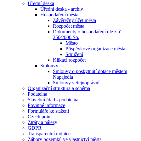
Úřední deska
Úřední deska - archiv
Hospodaření města
Závěrečný účet města
Rozpočet města
Dokumenty o hospodaření dle z. č.
250⁄2000 Sb.
Město
Příspěvkové organizace města
Sdružení
Klikací rozpočet
Smlouvy
Smlouvy o poskytnutí dotace městem
Napajedla
Smlouvy veřejnoprávní
Organizační struktura a schéma
Podatelna
Stavební úřad - podatelna
Povinné informace
Formuláře ke stažení
Czech point
Ztráty a nálezy
GDPR
Transparentní radnice
Zábory pozemků ve vlastnictví města