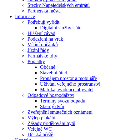
Stezky Napajedelských emirátů
Partnerská města
Informace
Potřebuji vyřídit
Digitální služby státu
Hlášení závad
Podezření na vrak
Vítání občánků
Jízdní řády
Farmářské trhy
Poplatky
Občané
Stavební úřad
Pronájem prostor a mobiliáře
Užívání veřejného prostranství
Matrika, evidence obyvatel
Odpadové hospodářství
Termíny svozu odpadu
Sběrný dvůr
Zveřejnění smutečních oznámení
Výlep plakátů
Zásady přidělování bytů
Veřejné WC
Dětská hřiště