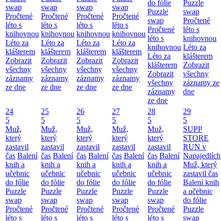
do fólie
Puzzle
swap
swap
swap
swap
Puzzle
swap
Pročtené
Pročtené
Pročtené
Pročtené
swap
Pročtené
léto s
léto s
léto s
léto s
Pročtené
léto s
knihovnou
knihovnou
knihovnou
knihovnou
léto s
knihovnou
Léto za
Léto za
Léto za
Léto za
knihovnou
Léto za
klášterem
klášterem
klášterem
klášterem
Léto za
klášterem
Zobrazit
Zobrazit
Zobrazit
Zobrazit
klášterem
Zobrazit
všechny
všechny
všechny
všechny
Zobrazit
všechny
záznamy
záznamy
záznamy
záznamy
všechny
záznamy ze
ze dne
ze dne
ze dne
ze dne
záznamy
dne
ze dne
24
25
26
27
28
29
5
5
5
5
5
5
Muž,
Muž,
Muž,
Muž,
Muž,
SUPP
který
který
který
který
který
STORE
zastavil
zastavil
zastavil
zastavil
zastavil
RUN v
čas
Balení
čas
Balení
čas
Balení
čas
Balení
čas
Balení
Napajedlích
knih a
knih a
knih a
knih a
knih a
Muž, který
učebnic
učebnic
učebnic
učebnic
učebnic
zastavil čas
do fólie
do fólie
do fólie
do fólie
do fólie
Balení knih
Puzzle
Puzzle
Puzzle
Puzzle
Puzzle
a učebnic
swap
swap
swap
swap
swap
do fólie
Pročtené
Pročtené
Pročtené
Pročtené
Pročtené
Puzzle
léto s
léto s
léto s
léto s
léto s
swap