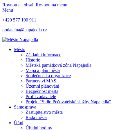
Rovnou na obsah
Rovnou na menu
Menu
+420 577 100 911
podatelna@napajedla.cz
Město
Základní informace
Historie
Městská památková zóna Napajedla
Mapa a plán města
Společnosti a organizace
Partnerství MAS
Územní plánování
Bezpečnost města
Profil zadavatele
Projekt "Sídlo Pečovatelské služby Napajedla"
Samospráva
Zastupitelstvo města
Rada města
Úřad
Úřední hodiny