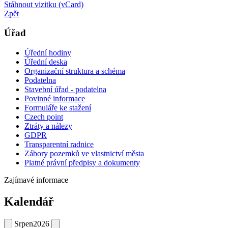
Stáhnout vizitku (vCard)
Zpět
Úřad
Úřední hodiny
Úřední deska
Organizační struktura a schéma
Podatelna
Stavební úřad - podatelna
Povinné informace
Formuláře ke stažení
Czech point
Ztráty a nálezy
GDPR
Transparentní radnice
Zábory pozemků ve vlastnictví města
Platné právní předpisy a dokumenty
Zajímavé informace
Kalendář
Srpen
2026