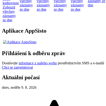
všechny
všechny
všechny
všechny
záznamy ze
knihovnou
záznamy
záznamy
záznamy
záznamy
dne
Zobrazit
ze dne
ze dne
ze dne
ze dne
všechny
záznamy
ze dne
Aplikace AppSisto
Přihlášení k odběru zpráv
Dostávejte
informace z našeho webu
prostřednictvím SMS a e-mailů
Chci se zaregistrovat
Aktuální počasí
dnes, neděle 9. 8. 2026