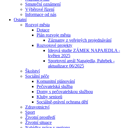
Smuteční oznámení
Výběrové řízení
Informace od nás
Ostatní
Rozvoj města
Dotace
Plán rozvoje města
Záznamy z veřejných projednávání
Rozvojové projekty
Ideová studie ZÁMEK NAPAJEDLA -
květen 2025
Sportovní areál Napajedla, Pahrbek -
aktualizace 06/2025
Školství
Sociální péče
Komunitní plánování
Pečovatelská služba
Domy s pečovatelskou službou
Kluby seniorů
Sociálně-právní ochrana dětí
Zdravotnictví
Sport
Životní prostředí
Životní situace
Nabídky práce v regionu