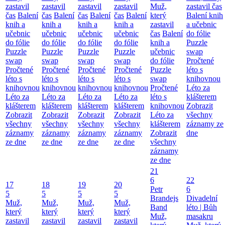
zastavil
zastavil
zastavil
zastavil
Muž,
zastavil čas
čas
Balení
čas
Balení
čas
Balení
čas
Balení
který
Balení knih
knih a
knih a
knih a
knih a
zastavil
a učebnic
učebnic
učebnic
učebnic
učebnic
čas
Balení
do fólie
do fólie
do fólie
do fólie
do fólie
knih a
Puzzle
Puzzle
Puzzle
Puzzle
Puzzle
učebnic
swap
swap
swap
swap
swap
do fólie
Pročtené
Pročtené
Pročtené
Pročtené
Pročtené
Puzzle
léto s
léto s
léto s
léto s
léto s
swap
knihovnou
knihovnou
knihovnou
knihovnou
knihovnou
Pročtené
Léto za
Léto za
Léto za
Léto za
Léto za
léto s
klášterem
klášterem
klášterem
klášterem
klášterem
knihovnou
Zobrazit
Zobrazit
Zobrazit
Zobrazit
Zobrazit
Léto za
všechny
všechny
všechny
všechny
všechny
klášterem
záznamy ze
záznamy
záznamy
záznamy
záznamy
Zobrazit
dne
ze dne
ze dne
ze dne
ze dne
všechny
záznamy
ze dne
21
6
22
17
18
19
20
Petr
6
5
5
5
5
Brandejs
Divadelní
Muž,
Muž,
Muž,
Muž,
Band
léto | Bůh
který
který
který
který
Muž,
masakru
zastavil
zastavil
zastavil
zastavil