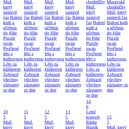
Muž,
Muž,
Muž,
Muž,
chodníčky
Moravské
který
který
který
který
Muž,
chodníčky
zastavil
zastavil
zastavil
zastavil
který
Muž, který
čas
Balení
čas
Balení
čas
Balení
čas
Balení
zastavil
zastavil čas
knih a
knih a
knih a
knih a
čas
Balení
Balení knih
učebnic
učebnic
učebnic
učebnic
knih a
a učebnic
do fólie
do fólie
do fólie
do fólie
učebnic
do fólie
Puzzle
Puzzle
Puzzle
Puzzle
do fólie
Puzzle
swap
swap
swap
swap
Puzzle
swap
Pročtené
Pročtené
Pročtené
Pročtené
swap
Pročtené
léto s
léto s
léto s
léto s
Pročtené
léto s
knihovnou
knihovnou
knihovnou
knihovnou
léto s
knihovnou
Léto za
Léto za
Léto za
Léto za
knihovnou
Léto za
klášterem
klášterem
klášterem
klášterem
Léto za
klášterem
Zobrazit
Zobrazit
Zobrazit
Zobrazit
klášterem
Zobrazit
všechny
všechny
všechny
všechny
Zobrazit
všechny
záznamy
záznamy
záznamy
záznamy
všechny
záznamy ze
ze dne
ze dne
ze dne
ze dne
záznamy
dne
ze dne
14
6
10
11
12
13
Letní
5
5
5
5
koncert
15
Muž,
Muž,
Muž,
Muž,
Rádia
5
který
který
který
který
Blaník
Muž, který