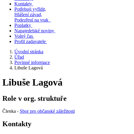
Kontakty
Potřebuji vyřídit,
Hlášení závad,
Podezření na vrak
Poplatky
Napajedelské noviny
Volný čas
Profil zadavatele
Úvodní stránka
Úřad
Povinné informace
Libuše Lagová
Libuše Lagová
Role v org. struktuře
Členka -
Sbor pro občanské záležitosti
Kontakty