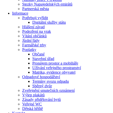
Stezky Napajedelských emirátů
Partnerská města
Informace
Potřebuji vyřídit
Digitální služby státu
Hlášení závad
Podezření na vrak
Vítání občánků
Jízdní řády
Farmářské trhy
Poplatky
Občané
Stavební úřad
Pronájem prostor a mobiliáře
Užívání veřejného prostranství
Matrika, evidence obyvatel
Odpadové hospodářství
Termíny svozu odpadu
Sběrný dvůr
Zveřejnění smutečních oznámení
Výlep plakátů
Zásady přidělování bytů
Veřejné WC
Dětská hřiště