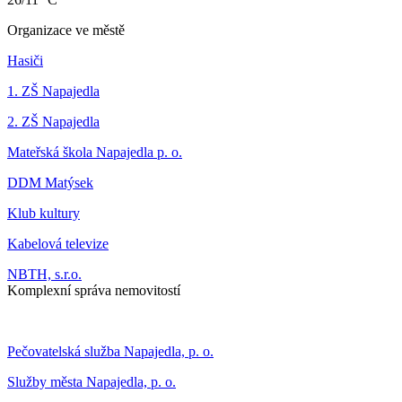
Organizace ve městě
Hasiči
1. ZŠ Napajedla
2. ZŠ Napajedla
Mateřská škola Napajedla p. o.
DDM Matýsek
Klub kultury
Kabelová televize
NBTH, s.r.o.
Komplexní správa nemovitostí
Pečovatelská služba Napajedla, p. o.
Služby města Napajedla, p. o.