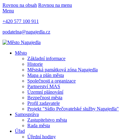
Rovnou na obsah
Rovnou na menu
Menu
+420 577 100 911
podatelna@napajedla.cz
Město
Základní informace
Historie
Městská památková zóna Napajedla
Mapa a plán města
Společnosti a organizace
Partnerství MAS
Územní plánování
Bezpečnost města
Profil zadavatele
Projekt "Sídlo Pečovatelské služby Napajedla"
Samospráva
Zastupitelstvo města
Rada města
Úřad
Úřední hodiny