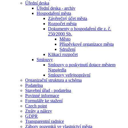
Úřední deska
Úřední deska - archiv
Hospodaření města
Závěrečný účet města
Rozpočet města
Dokumenty o hospodaření dle z. č.
250⁄2000 Sb.
Město
Příspěvkové organizace města
Sdružení
Klikací rozpočet
Smlouvy
Smlouvy o poskytnutí dotace městem
Napajedla
Smlouvy veřejnoprávní
Organizační struktura a schéma
Podatelna
Stavební úřad - podatelna
Povinné informace
Formuláře ke stažení
Czech point
Ztráty a nálezy
GDPR
Transparentní radnice
Zábory pozemků ve vlastnictví města