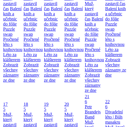
zastavil
zastavil
zastavil
zastavil
Muž,
zastavil čas
čas
Balení
čas
Balení
čas
Balení
čas
Balení
který
Balení knih
knih a
knih a
knih a
knih a
zastavil
a učebnic
učebnic
učebnic
učebnic
učebnic
čas
Balení
do fólie
do fólie
do fólie
do fólie
do fólie
knih a
Puzzle
Puzzle
Puzzle
Puzzle
Puzzle
učebnic
swap
swap
swap
swap
swap
do fólie
Pročtené
Pročtené
Pročtené
Pročtené
Pročtené
Puzzle
léto s
léto s
léto s
léto s
léto s
swap
knihovnou
knihovnou
knihovnou
knihovnou
knihovnou
Pročtené
Léto za
Léto za
Léto za
Léto za
Léto za
léto s
klášterem
klášterem
klášterem
klášterem
klášterem
knihovnou
Zobrazit
Zobrazit
Zobrazit
Zobrazit
Zobrazit
Léto za
všechny
všechny
všechny
všechny
všechny
klášterem
záznamy ze
záznamy
záznamy
záznamy
záznamy
Zobrazit
dne
ze dne
ze dne
ze dne
ze dne
všechny
záznamy
ze dne
21
6
22
17
18
19
20
Petr
6
5
5
5
5
Brandejs
Divadelní
Muž,
Muž,
Muž,
Muž,
Band
léto | Bůh
který
který
který
který
Muž,
masakru
zastavil
zastavil
zastavil
zastavil