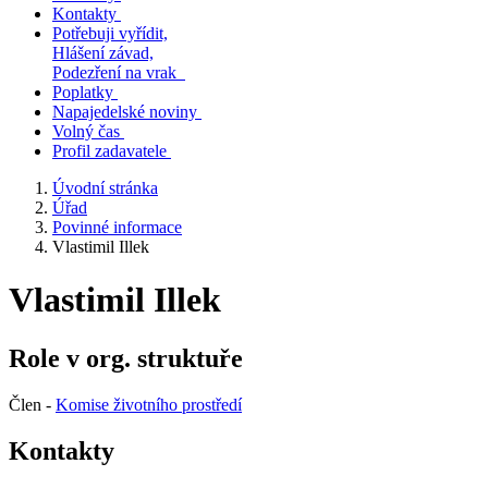
Kontakty
Potřebuji vyřídit,
Hlášení závad,
Podezření na vrak
Poplatky
Napajedelské noviny
Volný čas
Profil zadavatele
Úvodní stránka
Úřad
Povinné informace
Vlastimil Illek
Vlastimil Illek
Role v org. struktuře
Člen -
Komise životního prostředí
Kontakty