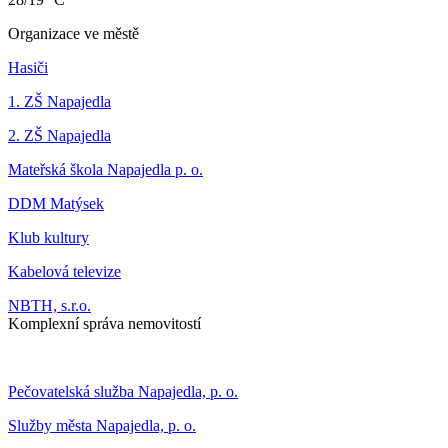
Organizace ve městě
Hasiči
1. ZŠ Napajedla
2. ZŠ Napajedla
Mateřská škola Napajedla p. o.
DDM Matýsek
Klub kultury
Kabelová televize
NBTH, s.r.o.
Komplexní správa nemovitostí
Pečovatelská služba Napajedla, p. o.
Služby města Napajedla, p. o.