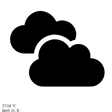
37/18 °C
úterý
11. 8.