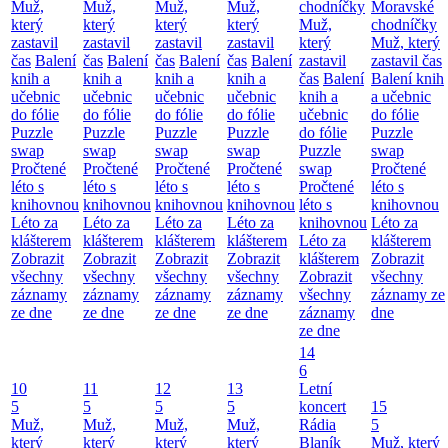
Muž,
Muž,
Muž,
Muž,
chodníčky
Moravské
který
který
který
který
Muž,
chodníčky
zastavil
zastavil
zastavil
zastavil
který
Muž, který
čas
Balení
čas
Balení
čas
Balení
čas
Balení
zastavil
zastavil čas
knih a
knih a
knih a
knih a
čas
Balení
Balení knih
učebnic
učebnic
učebnic
učebnic
knih a
a učebnic
do fólie
do fólie
do fólie
do fólie
učebnic
do fólie
Puzzle
Puzzle
Puzzle
Puzzle
do fólie
Puzzle
swap
swap
swap
swap
Puzzle
swap
Pročtené
Pročtené
Pročtené
Pročtené
swap
Pročtené
léto s
léto s
léto s
léto s
Pročtené
léto s
knihovnou
knihovnou
knihovnou
knihovnou
léto s
knihovnou
Léto za
Léto za
Léto za
Léto za
knihovnou
Léto za
klášterem
klášterem
klášterem
klášterem
Léto za
klášterem
Zobrazit
Zobrazit
Zobrazit
Zobrazit
klášterem
Zobrazit
všechny
všechny
všechny
všechny
Zobrazit
všechny
záznamy
záznamy
záznamy
záznamy
všechny
záznamy ze
ze dne
ze dne
ze dne
ze dne
záznamy
dne
ze dne
14
6
10
11
12
13
Letní
5
5
5
5
koncert
15
Muž,
Muž,
Muž,
Muž,
Rádia
5
který
který
který
který
Blaník
Muž, který