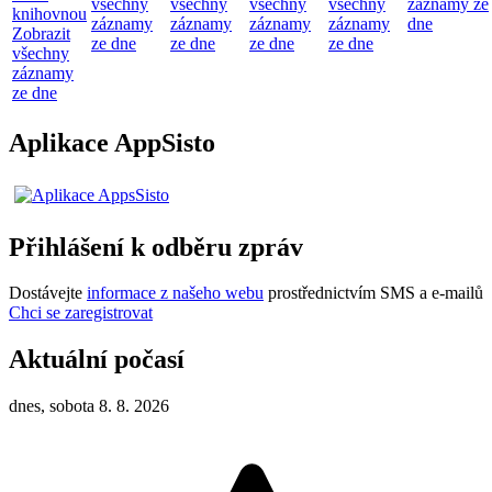
všechny
všechny
všechny
všechny
záznamy ze
knihovnou
záznamy
záznamy
záznamy
záznamy
dne
Zobrazit
ze dne
ze dne
ze dne
ze dne
všechny
záznamy
ze dne
Aplikace AppSisto
Přihlášení k odběru zpráv
Dostávejte
informace z našeho webu
prostřednictvím SMS a e-mailů
Chci se zaregistrovat
Aktuální počasí
dnes, sobota 8. 8. 2026