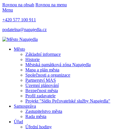
Rovnou na obsah
Rovnou na menu
Menu
+420 577 100 911
podatelna@napajedla.cz
Město
Základní informace
Historie
Městská památková zóna Napajedla
Mapa a plán města
Společnosti a organizace
Partnerství MAS
Územní plánování
Bezpečnost města
Profil zadavatele
Projekt "Sídlo Pečovatelské služby Napajedla"
Samospráva
Zastupitelstvo města
Rada města
Úřad
Úřední hodiny