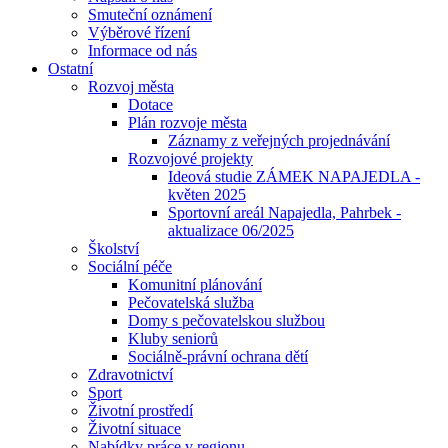
Smuteční oznámení
Výběrové řízení
Informace od nás
Ostatní
Rozvoj města
Dotace
Plán rozvoje města
Záznamy z veřejných projednávání
Rozvojové projekty
Ideová studie ZÁMEK NAPAJEDLA -
květen 2025
Sportovní areál Napajedla, Pahrbek -
aktualizace 06/2025
Školství
Sociální péče
Komunitní plánování
Pečovatelská služba
Domy s pečovatelskou službou
Kluby seniorů
Sociálně-právní ochrana dětí
Zdravotnictví
Sport
Životní prostředí
Životní situace
Nabídky práce v regionu