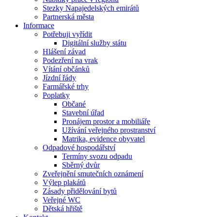
Stezky Napajedelských emirátů
Partnerská města
Informace
Potřebuji vyřídit
Digitální služby státu
Hlášení závad
Podezření na vrak
Vítání občánků
Jízdní řády
Farmářské trhy
Poplatky
Občané
Stavební úřad
Pronájem prostor a mobiliáře
Užívání veřejného prostranství
Matrika, evidence obyvatel
Odpadové hospodářství
Termíny svozu odpadu
Sběrný dvůr
Zveřejnění smutečních oznámení
Výlep plakátů
Zásady přidělování bytů
Veřejné WC
Dětská hřiště