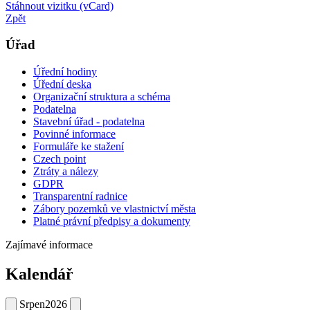
Stáhnout vizitku (vCard)
Zpět
Úřad
Úřední hodiny
Úřední deska
Organizační struktura a schéma
Podatelna
Stavební úřad - podatelna
Povinné informace
Formuláře ke stažení
Czech point
Ztráty a nálezy
GDPR
Transparentní radnice
Zábory pozemků ve vlastnictví města
Platné právní předpisy a dokumenty
Zajímavé informace
Kalendář
Srpen
2026