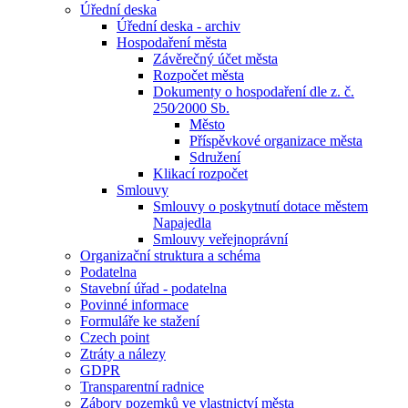
Úřední deska
Úřední deska - archiv
Hospodaření města
Závěrečný účet města
Rozpočet města
Dokumenty o hospodaření dle z. č.
250⁄2000 Sb.
Město
Příspěvkové organizace města
Sdružení
Klikací rozpočet
Smlouvy
Smlouvy o poskytnutí dotace městem
Napajedla
Smlouvy veřejnoprávní
Organizační struktura a schéma
Podatelna
Stavební úřad - podatelna
Povinné informace
Formuláře ke stažení
Czech point
Ztráty a nálezy
GDPR
Transparentní radnice
Zábory pozemků ve vlastnictví města