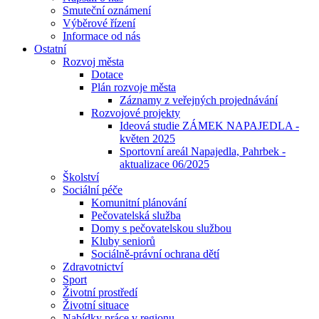
Smuteční oznámení
Výběrové řízení
Informace od nás
Ostatní
Rozvoj města
Dotace
Plán rozvoje města
Záznamy z veřejných projednávání
Rozvojové projekty
Ideová studie ZÁMEK NAPAJEDLA -
květen 2025
Sportovní areál Napajedla, Pahrbek -
aktualizace 06/2025
Školství
Sociální péče
Komunitní plánování
Pečovatelská služba
Domy s pečovatelskou službou
Kluby seniorů
Sociálně-právní ochrana dětí
Zdravotnictví
Sport
Životní prostředí
Životní situace
Nabídky práce v regionu