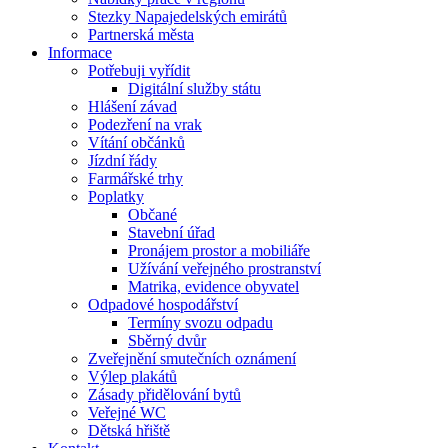
Stezky Napajedelských emirátů
Partnerská města
Informace
Potřebuji vyřídit
Digitální služby státu
Hlášení závad
Podezření na vrak
Vítání občánků
Jízdní řády
Farmářské trhy
Poplatky
Občané
Stavební úřad
Pronájem prostor a mobiliáře
Užívání veřejného prostranství
Matrika, evidence obyvatel
Odpadové hospodářství
Termíny svozu odpadu
Sběrný dvůr
Zveřejnění smutečních oznámení
Výlep plakátů
Zásady přidělování bytů
Veřejné WC
Dětská hřiště