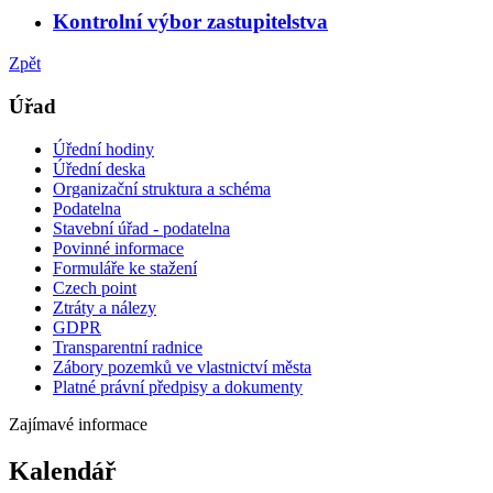
Kontrolní výbor zastupitelstva
Zpět
Úřad
Úřední hodiny
Úřední deska
Organizační struktura a schéma
Podatelna
Stavební úřad - podatelna
Povinné informace
Formuláře ke stažení
Czech point
Ztráty a nálezy
GDPR
Transparentní radnice
Zábory pozemků ve vlastnictví města
Platné právní předpisy a dokumenty
Zajímavé informace
Kalendář