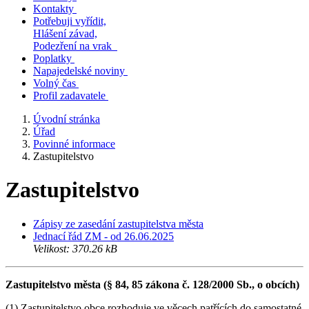
Kontakty
Potřebuji vyřídit,
Hlášení závad,
Podezření na vrak
Poplatky
Napajedelské noviny
Volný čas
Profil zadavatele
Úvodní stránka
Úřad
Povinné informace
Zastupitelstvo
Zastupitelstvo
Zápisy ze zasedání zastupitelstva města
Jednací řád ZM - od 26.06.2025
Velikost: 370.26 kB
Zastupitelstvo města (§ 84, 85 zákona č. 128/2000 Sb., o obcích)
(1) Zastupitelstvo obce rozhoduje ve věcech patřících do samostatné