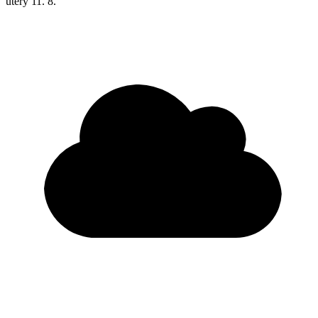
úterý
11. 8.