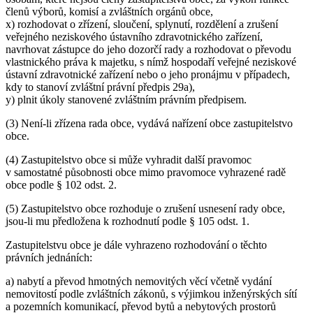
členů výborů, komisí a zvláštních orgánů obce,
x) rozhodovat o zřízení, sloučení, splynutí, rozdělení a zrušení
veřejného neziskového ústavního zdravotnického zařízení,
navrhovat zástupce do jeho dozorčí rady a rozhodovat o převodu
vlastnického práva k majetku, s nímž hospodaří veřejné neziskové
ústavní zdravotnické zařízení nebo o jeho pronájmu v případech,
kdy to stanoví zvláštní právní předpis 29a),
y) plnit úkoly stanovené zvláštním právním předpisem.
(3) Není-li zřízena rada obce, vydává nařízení obce zastupitelstvo
obce.
(4) Zastupitelstvo obce si může vyhradit další pravomoc
v samostatné působnosti obce mimo pravomoce vyhrazené radě
obce podle § 102 odst. 2.
(5) Zastupitelstvo obce rozhoduje o zrušení usnesení rady obce,
jsou-li mu předložena k rozhodnutí podle § 105 odst. 1.
Zastupitelstvu obce je dále vyhrazeno rozhodování o těchto
právních jednáních:
a) nabytí a převod hmotných nemovitých věcí včetně vydání
nemovitostí podle zvláštních zákonů, s výjimkou inženýrských sítí
a pozemních komunikací, převod bytů a nebytových prostorů