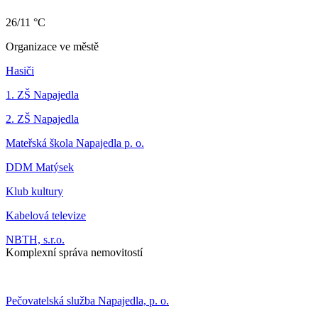
26/11 °C
Organizace ve městě
Hasiči
1. ZŠ Napajedla
2. ZŠ Napajedla
Mateřská škola Napajedla p. o.
DDM Matýsek
Klub kultury
Kabelová televize
NBTH, s.r.o.
Komplexní správa nemovitostí
Pečovatelská služba Napajedla, p. o.