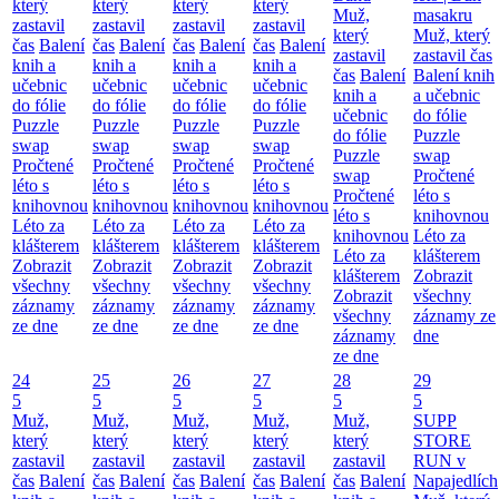
který
který
který
který
Muž,
masakru
zastavil
zastavil
zastavil
zastavil
který
Muž, který
čas
Balení
čas
Balení
čas
Balení
čas
Balení
zastavil
zastavil čas
knih a
knih a
knih a
knih a
čas
Balení
Balení knih
učebnic
učebnic
učebnic
učebnic
knih a
a učebnic
do fólie
do fólie
do fólie
do fólie
učebnic
do fólie
Puzzle
Puzzle
Puzzle
Puzzle
do fólie
Puzzle
swap
swap
swap
swap
Puzzle
swap
Pročtené
Pročtené
Pročtené
Pročtené
swap
Pročtené
léto s
léto s
léto s
léto s
Pročtené
léto s
knihovnou
knihovnou
knihovnou
knihovnou
léto s
knihovnou
Léto za
Léto za
Léto za
Léto za
knihovnou
Léto za
klášterem
klášterem
klášterem
klášterem
Léto za
klášterem
Zobrazit
Zobrazit
Zobrazit
Zobrazit
klášterem
Zobrazit
všechny
všechny
všechny
všechny
Zobrazit
všechny
záznamy
záznamy
záznamy
záznamy
všechny
záznamy ze
ze dne
ze dne
ze dne
ze dne
záznamy
dne
ze dne
24
25
26
27
28
29
5
5
5
5
5
5
Muž,
Muž,
Muž,
Muž,
Muž,
SUPP
který
který
který
který
který
STORE
zastavil
zastavil
zastavil
zastavil
zastavil
RUN v
čas
Balení
čas
Balení
čas
Balení
čas
Balení
čas
Balení
Napajedlích