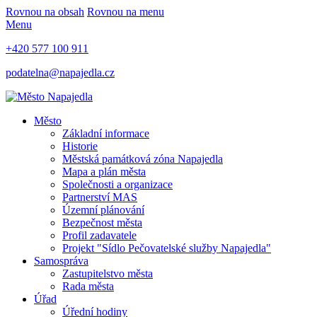
Rovnou na obsah
Rovnou na menu
Menu
+420 577 100 911
podatelna@napajedla.cz
Město
Základní informace
Historie
Městská památková zóna Napajedla
Mapa a plán města
Společnosti a organizace
Partnerství MAS
Územní plánování
Bezpečnost města
Profil zadavatele
Projekt "Sídlo Pečovatelské služby Napajedla"
Samospráva
Zastupitelstvo města
Rada města
Úřad
Úřední hodiny