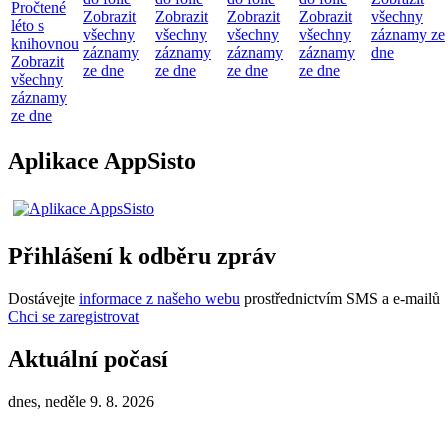
Pročtené
Zobrazit
Zobrazit
Zobrazit
Zobrazit
všechny
léto s
všechny
všechny
všechny
všechny
záznamy ze
knihovnou
záznamy
záznamy
záznamy
záznamy
dne
Zobrazit
ze dne
ze dne
ze dne
ze dne
všechny
záznamy
ze dne
Aplikace AppSisto
Přihlášení k odběru zpráv
Dostávejte
informace z našeho webu
prostřednictvím SMS a e-mailů
Chci se zaregistrovat
Aktuální počasí
dnes, neděle 9. 8. 2026