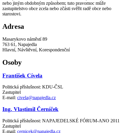
nebo jiným obdobným způsobem; tuto pravomoc může
zastupitelstvo obce zcela nebo zčásti svěřit radě obce nebo
starostovi.
Adresa
Masarykovo náměstí 89
763 61, Napajedla
Hlavní, Návštěvní, Korespondenční
Osoby
František Cívela
Politická příslušnost: KDU-ČSL
Zastupitel
E-mail:
civela@napajedla.cz
Ing. Vlastimil Černíček
Politická příslušnost: NAPAJEDELSKÉ FÓRUM-ANO 2011
Zastupitel
E-mail:
cernicek@napajedla.cz