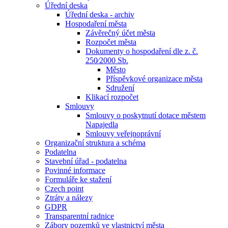
Úřední deska
Úřední deska - archiv
Hospodaření města
Závěrečný účet města
Rozpočet města
Dokumenty o hospodaření dle z. č.
250⁄2000 Sb.
Město
Příspěvkové organizace města
Sdružení
Klikací rozpočet
Smlouvy
Smlouvy o poskytnutí dotace městem
Napajedla
Smlouvy veřejnoprávní
Organizační struktura a schéma
Podatelna
Stavební úřad - podatelna
Povinné informace
Formuláře ke stažení
Czech point
Ztráty a nálezy
GDPR
Transparentní radnice
Zábory pozemků ve vlastnictví města