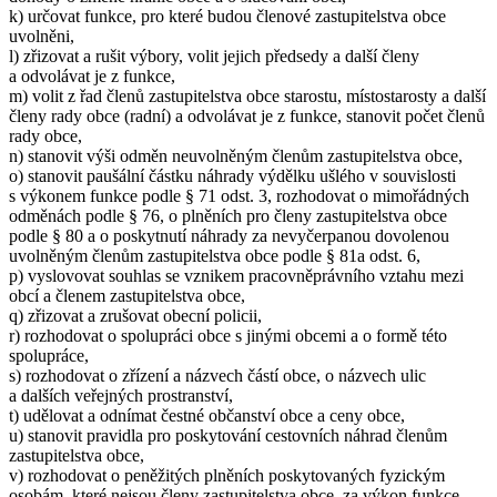
k) určovat funkce, pro které budou členové zastupitelstva obce
uvolněni,
l) zřizovat a rušit výbory, volit jejich předsedy a další členy
a odvolávat je z funkce,
m) volit z řad členů zastupitelstva obce starostu, místostarosty a další
členy rady obce (radní) a odvolávat je z funkce, stanovit počet členů
rady obce,
n) stanovit výši odměn neuvolněným členům zastupitelstva obce,
o) stanovit paušální částku náhrady výdělku ušlého v souvislosti
s výkonem funkce podle § 71 odst. 3, rozhodovat o mimořádných
odměnách podle § 76, o plněních pro členy zastupitelstva obce
podle § 80 a o poskytnutí náhrady za nevyčerpanou dovolenou
uvolněným členům zastupitelstva obce podle § 81a odst. 6,
p) vyslovovat souhlas se vznikem pracovněprávního vztahu mezi
obcí a členem zastupitelstva obce,
q) zřizovat a zrušovat obecní policii,
r) rozhodovat o spolupráci obce s jinými obcemi a o formě této
spolupráce,
s) rozhodovat o zřízení a názvech částí obce, o názvech ulic
a dalších veřejných prostranství,
t) udělovat a odnímat čestné občanství obce a ceny obce,
u) stanovit pravidla pro poskytování cestovních náhrad členům
zastupitelstva obce,
v) rozhodovat o peněžitých plněních poskytovaných fyzickým
osobám, které nejsou členy zastupitelstva obce, za výkon funkce