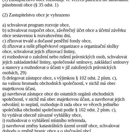
působnosti obce (§ 35 odst. 1)
(2) Zastupitelstvu obce je vyhrazeno
a) schvalovat program rozvoje obce,
b) schvalovat rozpočet obce, závěrečný účet obce a účetní závěrku
obce sestavenou k rozvahovému dni,
c) zřizovat trvalé a dočasné peněžní fondy obce,
d) zřizovat a rušit příspěvkové organizace a organizační složky
obce, schvalovat jejich zřizovací listiny,
e) rozhodovat o založení nebo rušení právnických osob, schvalovat
jejich zakladatelské listiny, společenské smlouvy, zakládací smlouvy
a stanovy a rozhodovat o účasti v již založených právnických
osobách, 29)
f) delegovat zástupce obce, s výjimkou § 102 odst. 2 písm. c),
na valnou hromadu obchodních společností, v nichž má obec
majetkovou účast,
g) navrhovat zástupce obce do ostatních orgánů obchodních
společností, v nichž má obec majetkovou účast, a navrhovat jejich
odvolání; to neplatí, rozhoduje-li rada obce ve věcech jediného
společníka obchodní společnosti podle § 102 odst. 2 písm. c),
h) vydávat obecně závazné vyhlášky obce,
i) rozhodovat o vyhlášení místního referenda,
j) navrhovat změny katastrálních území uvnitř obce, schvalovat
dohody o změně hranic obce a o slučování obcí,