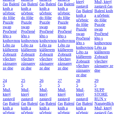
který
Muž, který
čas
Balení
čas
Balení
čas
Balení
čas
Balení
zastavil
zastavil čas
knih a
knih a
knih a
knih a
čas
Balení
Balení knih
učebnic
učebnic
učebnic
učebnic
knih a
a učebnic
do fólie
do fólie
do fólie
do fólie
učebnic
do fólie
Puzzle
Puzzle
Puzzle
Puzzle
do fólie
Puzzle
swap
swap
swap
swap
Puzzle
swap
Pročtené
Pročtené
Pročtené
Pročtené
swap
Pročtené
léto s
léto s
léto s
léto s
Pročtené
léto s
knihovnou
knihovnou
knihovnou
knihovnou
léto s
knihovnou
Léto za
Léto za
Léto za
Léto za
knihovnou
Léto za
klášterem
klášterem
klášterem
klášterem
Léto za
klášterem
Zobrazit
Zobrazit
Zobrazit
Zobrazit
klášterem
Zobrazit
všechny
všechny
všechny
všechny
Zobrazit
všechny
záznamy
záznamy
záznamy
záznamy
všechny
záznamy ze
ze dne
ze dne
ze dne
ze dne
záznamy
dne
ze dne
24
25
26
27
28
29
5
5
5
5
5
5
Muž,
Muž,
Muž,
Muž,
Muž,
SUPP
který
který
který
který
který
STORE
zastavil
zastavil
zastavil
zastavil
zastavil
RUN v
čas
Balení
čas
Balení
čas
Balení
čas
Balení
čas
Balení
Napajedlích
knih a
knih a
knih a
knih a
knih a
Muž, který
učebnic
učebnic
učebnic
učebnic
učebnic
zastavil čas