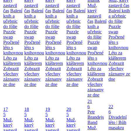
který
který
který
který
Blaník
Muž, který
zastavil
zastavil
zastavil
zastavil
Muž,
zastavil čas
čas
Balení
čas
Balení
čas
Balení
čas
Balení
který
Balení knih
knih a
knih a
knih a
knih a
zastavil
a učebnic
učebnic
učebnic
učebnic
učebnic
čas
Balení
do fólie
do fólie
do fólie
do fólie
do fólie
knih a
Puzzle
Puzzle
Puzzle
Puzzle
Puzzle
učebnic
swap
swap
swap
swap
swap
do fólie
Pročtené
Pročtené
Pročtené
Pročtené
Pročtené
Puzzle
léto s
léto s
léto s
léto s
léto s
swap
knihovnou
knihovnou
knihovnou
knihovnou
knihovnou
Pročtené
Léto za
Léto za
Léto za
Léto za
Léto za
léto s
klášterem
klášterem
klášterem
klášterem
klášterem
knihovnou
Zobrazit
Zobrazit
Zobrazit
Zobrazit
Zobrazit
Léto za
všechny
všechny
všechny
všechny
všechny
klášterem
záznamy ze
záznamy
záznamy
záznamy
záznamy
Zobrazit
dne
ze dne
ze dne
ze dne
ze dne
všechny
záznamy
ze dne
21
6
22
17
18
19
20
Petr
6
5
5
5
5
Brandejs
Divadelní
Muž,
Muž,
Muž,
Muž,
Band
léto | Bůh
který
který
který
který
Muž,
masakru
zastavil
zastavil
zastavil
zastavil