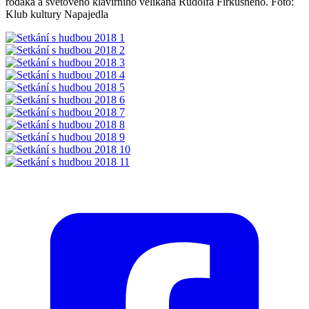
rodáka a světového klavírního velikána Rudolfa Firkušného. Foto:
Klub kultury Napajedla