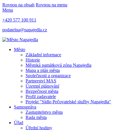
Rovnou na obsah
Rovnou na menu
Menu
+420 577 100 911
podatelna@napajedla.cz
Město
Základní informace
Historie
Městská památková zóna Napajedla
Mapa a plán města
Společnosti a organizace
Partnerství MAS
Územní plánování
Bezpečnost města
Profil zadavatele
Projekt "Sídlo Pečovatelské služby Napajedla"
Samospráva
Zastupitelstvo města
Rada města
Úřad
Úřední hodiny