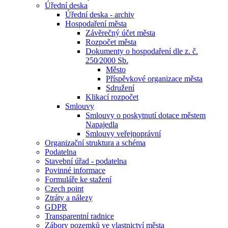
Úřední deska
Úřední deska - archiv
Hospodaření města
Závěrečný účet města
Rozpočet města
Dokumenty o hospodaření dle z. č.
250⁄2000 Sb.
Město
Příspěvkové organizace města
Sdružení
Klikací rozpočet
Smlouvy
Smlouvy o poskytnutí dotace městem
Napajedla
Smlouvy veřejnoprávní
Organizační struktura a schéma
Podatelna
Stavební úřad - podatelna
Povinné informace
Formuláře ke stažení
Czech point
Ztráty a nálezy
GDPR
Transparentní radnice
Zábory pozemků ve vlastnictví města