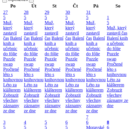
Po
Út
St
Čt
Pá
So
27
28
29
30
31
5
5
5
5
5
1
Muž,
Muž,
Muž,
Muž,
Muž,
5
který
který
který
který
který
Muž, který
zastavil
zastavil
zastavil
zastavil
zastavil
zastavil čas
čas
Balení
čas
Balení
čas
Balení
čas
Balení
čas
Balení
Balení knih
knih a
knih a
knih a
knih a
knih a
a učebnic
učebnic
učebnic
učebnic
učebnic
učebnic
do fólie
do fólie
do fólie
do fólie
do fólie
do fólie
Puzzle
Puzzle
Puzzle
Puzzle
Puzzle
Puzzle
swap
swap
swap
swap
swap
swap
Pročtené
Pročtené
Pročtené
Pročtené
Pročtené
Pročtené
léto s
léto s
léto s
léto s
léto s
léto s
knihovnou
knihovnou
knihovnou
knihovnou
knihovnou
knihovnou
Léto za
Léto za
Léto za
Léto za
Léto za
Léto za
klášterem
klášterem
klášterem
klášterem
klášterem
klášterem
Zobrazit
Zobrazit
Zobrazit
Zobrazit
Zobrazit
Zobrazit
všechny
všechny
všechny
všechny
všechny
všechny
záznamy ze
záznamy
záznamy
záznamy
záznamy
záznamy
dne
ze dne
ze dne
ze dne
ze dne
ze dne
7
3
4
5
6
6
8
5
5
5
5
Moravské
6