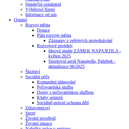
Smuteční oznámení
Výběrové řízení
Informace od nás
Ostatní
Rozvoj města
Dotace
Plán rozvoje města
Záznamy z veřejných projednávání
Rozvojové projekty
Ideová studie ZÁMEK NAPAJEDLA -
květen 2025
Sportovní areál Napajedla, Pahrbek -
aktualizace 06/2025
Školství
Sociální péče
Komunitní plánování
Pečovatelská služba
Domy s pečovatelskou službou
Kluby seniorů
Sociálně-právní ochrana dětí
Zdravotnictví
Sport
Životní prostředí
Životní situace
Nabídky práce v regionu