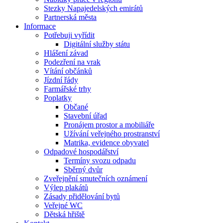
Stezky Napajedelských emirátů
Partnerská města
Informace
Potřebuji vyřídit
Digitální služby státu
Hlášení závad
Podezření na vrak
Vítání občánků
Jízdní řády
Farmářské trhy
Poplatky
Občané
Stavební úřad
Pronájem prostor a mobiliáře
Užívání veřejného prostranství
Matrika, evidence obyvatel
Odpadové hospodářství
Termíny svozu odpadu
Sběrný dvůr
Zveřejnění smutečních oznámení
Výlep plakátů
Zásady přidělování bytů
Veřejné WC
Dětská hřiště