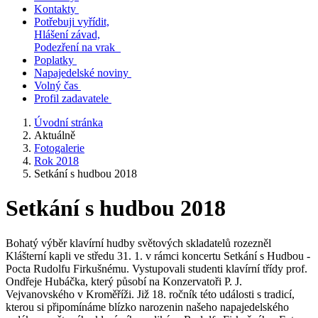
Kontakty
Potřebuji vyřídit,
Hlášení závad,
Podezření na vrak
Poplatky
Napajedelské noviny
Volný čas
Profil zadavatele
Úvodní stránka
Aktuálně
Fotogalerie
Rok 2018
Setkání s hudbou 2018
Setkání s hudbou 2018
Bohatý výběr klavírní hudby světových skladatelů rozezněl
Klášterní kapli ve středu 31. 1. v rámci koncertu Setkání s Hudbou -
Pocta Rudolfu Firkušnému. Vystupovali studenti klavírní třídy prof.
Ondřeje Hubáčka, který působí na Konzervatoři P. J.
Vejvanovského v Kroměříži. Již 18. ročník této události s tradicí,
kterou si připomínáme blízko narozenin našeho napajedelského