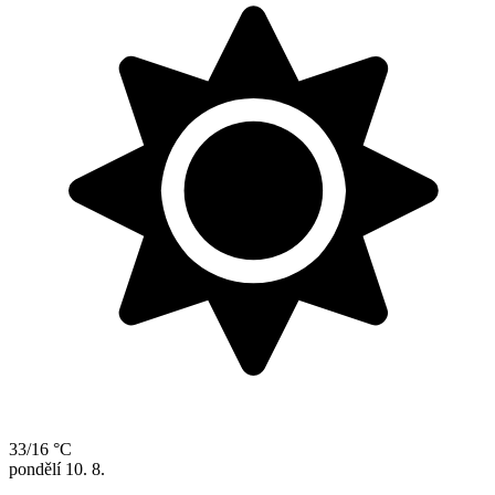
33/16 °C
pondělí
10. 8.