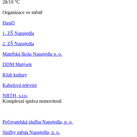
28/19 °C
Organizace ve městě
Hasiči
1. ZŠ Napajedla
2. ZŠ Napajedla
Mateřská škola Napajedla p. o.
DDM Matýsek
Klub kultury
Kabelová televize
NBTH, s.r.o.
Komplexní správa nemovitostí
Pečovatelská služba Napajedla, p. o.
Služby města Napajedla, p. o.