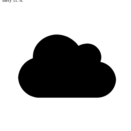
úterý
11. 8.