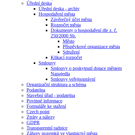
Úřední deska
Úřední deska - archiv
Hospodaření města
Závěrečný účet města
Rozpočet města
Dokumenty o hospodaření dle z. č.
250⁄2000 Sb.
Město
Příspěvkové organizace města
Sdružení
Klikací rozpočet
Smlouvy
Smlouvy o poskytnutí dotace městem
Napajedla
Smlouvy veřejnoprávní
Organizační struktura a schéma
Podatelna
Stavební úřad - podatelna
Povinné informace
Formuláře ke stažení
Czech point
Ztráty a nálezy
GDPR
Transparentní radnice
Zábory pozemků ve vlastnictví města