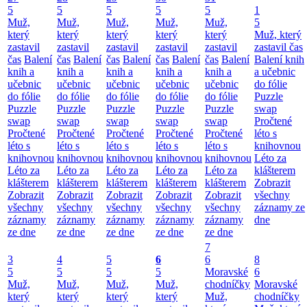
5
5
5
5
5
1
Muž,
Muž,
Muž,
Muž,
Muž,
5
který
který
který
který
který
Muž, který
zastavil
zastavil
zastavil
zastavil
zastavil
zastavil čas
čas
Balení
čas
Balení
čas
Balení
čas
Balení
čas
Balení
Balení knih
knih a
knih a
knih a
knih a
knih a
a učebnic
učebnic
učebnic
učebnic
učebnic
učebnic
do fólie
do fólie
do fólie
do fólie
do fólie
do fólie
Puzzle
Puzzle
Puzzle
Puzzle
Puzzle
Puzzle
swap
swap
swap
swap
swap
swap
Pročtené
Pročtené
Pročtené
Pročtené
Pročtené
Pročtené
léto s
léto s
léto s
léto s
léto s
léto s
knihovnou
knihovnou
knihovnou
knihovnou
knihovnou
knihovnou
Léto za
Léto za
Léto za
Léto za
Léto za
Léto za
klášterem
klášterem
klášterem
klášterem
klášterem
klášterem
Zobrazit
Zobrazit
Zobrazit
Zobrazit
Zobrazit
Zobrazit
všechny
všechny
všechny
všechny
všechny
všechny
záznamy ze
záznamy
záznamy
záznamy
záznamy
záznamy
dne
ze dne
ze dne
ze dne
ze dne
ze dne
7
3
4
5
6
6
8
5
5
5
5
Moravské
6
Muž,
Muž,
Muž,
Muž,
chodníčky
Moravské
který
který
který
který
Muž,
chodníčky