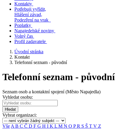
Kontakty
Potřebuji vyřídit,
Hlášení závad,
Podezření na vrak
Poplatky
Napajedelské noviny
Volný čas
Profil zadavatele
Úvodní stránka
Kontakt
Telefonní seznam - původní
Telefonní seznam - původní
Seznam osob a kontaktní spojení (Město Napajedla)
Vyhledat osobu:
Hledat
Vybrat organizaci:
Vše
A
B
C
Č
D
F
G
H
I
K
L
M
N
O
P
R
S
Š
T
V
Z