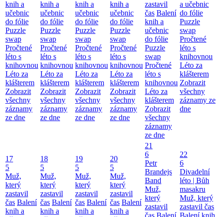
knih a
knih a
knih a
knih a
zastavil
a učebnic
učebnic
učebnic
učebnic
učebnic
čas
Balení
do fólie
do fólie
do fólie
do fólie
do fólie
knih a
Puzzle
Puzzle
Puzzle
Puzzle
Puzzle
učebnic
swap
swap
swap
swap
swap
do fólie
Pročtené
Pročtené
Pročtené
Pročtené
Pročtené
Puzzle
léto s
léto s
léto s
léto s
léto s
swap
knihovnou
knihovnou
knihovnou
knihovnou
knihovnou
Pročtené
Léto za
Léto za
Léto za
Léto za
Léto za
léto s
klášterem
klášterem
klášterem
klášterem
klášterem
knihovnou
Zobrazit
Zobrazit
Zobrazit
Zobrazit
Zobrazit
Léto za
všechny
všechny
všechny
všechny
všechny
klášterem
záznamy ze
záznamy
záznamy
záznamy
záznamy
Zobrazit
dne
ze dne
ze dne
ze dne
ze dne
všechny
záznamy
ze dne
21
6
22
17
18
19
20
Petr
6
5
5
5
5
Brandejs
Divadelní
Muž,
Muž,
Muž,
Muž,
Band
léto | Bůh
který
který
který
který
Muž,
masakru
zastavil
zastavil
zastavil
zastavil
který
Muž, který
čas
Balení
čas
Balení
čas
Balení
čas
Balení
zastavil
zastavil čas
knih a
knih a
knih a
knih a
čas
Balení
Balení knih