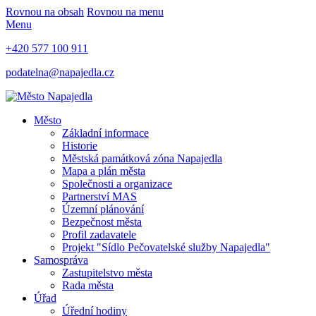
Rovnou na obsah
Rovnou na menu
Menu
+420 577 100 911
podatelna@napajedla.cz
Město
Základní informace
Historie
Městská památková zóna Napajedla
Mapa a plán města
Společnosti a organizace
Partnerství MAS
Územní plánování
Bezpečnost města
Profil zadavatele
Projekt "Sídlo Pečovatelské služby Napajedla"
Samospráva
Zastupitelstvo města
Rada města
Úřad
Úřední hodiny