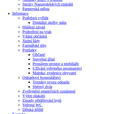
Stezky Napajedelských emirátů
Partnerská města
Informace
Potřebuji vyřídit
Digitální služby státu
Hlášení závad
Podezření na vrak
Vítání občánků
Jízdní řády
Farmářské trhy
Poplatky
Občané
Stavební úřad
Pronájem prostor a mobiliáře
Užívání veřejného prostranství
Matrika, evidence obyvatel
Odpadové hospodářství
Termíny svozu odpadu
Sběrný dvůr
Zveřejnění smutečních oznámení
Výlep plakátů
Zásady přidělování bytů
Veřejné WC
Dětská hřiště