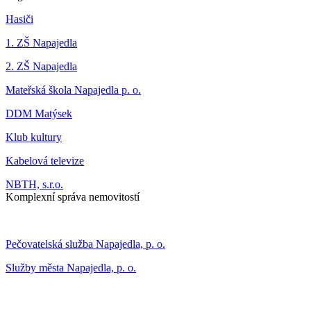
Hasiči
1. ZŠ Napajedla
2. ZŠ Napajedla
Mateřská škola Napajedla p. o.
DDM Matýsek
Klub kultury
Kabelová televize
NBTH, s.r.o.
Komplexní správa nemovitostí
Pečovatelská služba Napajedla, p. o.
Služby města Napajedla, p. o.