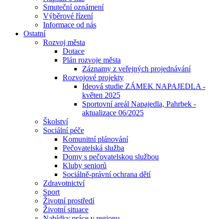
Smuteční oznámení
Výběrové řízení
Informace od nás
Ostatní
Rozvoj města
Dotace
Plán rozvoje města
Záznamy z veřejných projednávání
Rozvojové projekty
Ideová studie ZÁMEK NAPAJEDLA -
květen 2025
Sportovní areál Napajedla, Pahrbek -
aktualizace 06/2025
Školství
Sociální péče
Komunitní plánování
Pečovatelská služba
Domy s pečovatelskou službou
Kluby seniorů
Sociálně-právní ochrana dětí
Zdravotnictví
Sport
Životní prostředí
Životní situace
Nabídky práce v regionu