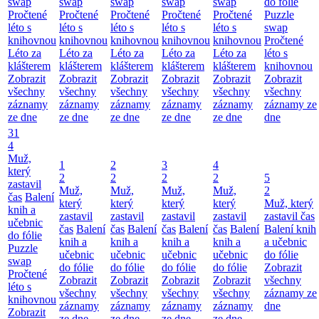
swap
swap
swap
swap
swap
do fólie
Pročtené
Pročtené
Pročtené
Pročtené
Pročtené
Puzzle
léto s
léto s
léto s
léto s
léto s
swap
knihovnou
knihovnou
knihovnou
knihovnou
knihovnou
Pročtené
Léto za
Léto za
Léto za
Léto za
Léto za
léto s
klášterem
klášterem
klášterem
klášterem
klášterem
knihovnou
Zobrazit
Zobrazit
Zobrazit
Zobrazit
Zobrazit
Zobrazit
všechny
všechny
všechny
všechny
všechny
všechny
záznamy
záznamy
záznamy
záznamy
záznamy
záznamy ze
ze dne
ze dne
ze dne
ze dne
ze dne
dne
31
4
Muž,
1
2
3
4
který
2
2
2
2
5
zastavil
Muž,
Muž,
Muž,
Muž,
2
čas
Balení
který
který
který
který
Muž, který
knih a
zastavil
zastavil
zastavil
zastavil
zastavil čas
učebnic
čas
Balení
čas
Balení
čas
Balení
čas
Balení
Balení knih
do fólie
knih a
knih a
knih a
knih a
a učebnic
Puzzle
učebnic
učebnic
učebnic
učebnic
do fólie
swap
do fólie
do fólie
do fólie
do fólie
Zobrazit
Pročtené
Zobrazit
Zobrazit
Zobrazit
Zobrazit
všechny
léto s
všechny
všechny
všechny
všechny
záznamy ze
knihovnou
záznamy
záznamy
záznamy
záznamy
dne
Zobrazit
ze dne
ze dne
ze dne
ze dne