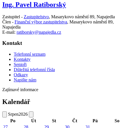
Ing. Pavel Ratiborský
Zastupitel -
Zastupitelstvo
,
Masarykovo náměstí 89, Napajedla
Člen -
Finanční výbor zastupitelstva
,
Masarykovo náměstí 89,
Napajedla
E-mail:
ratiborsky@napajedla.cz
Kontakt
Telefonní seznam
Kontakty
Senioři
Důležitá telefonní čísla
Odkazy
Napište nám
Zajímavé informace
Kalendář
Srpen
2026
Po
Út
St
Čt
Pá
So
27
28
29
30
31