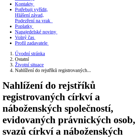
Kontakty
Potřebuji vyřídit,
Hlášení závad,
Podezření na vrak
Poplatky
Napajedelské noviny
Volný čas
Profil zadavatele
Úvodní stránka
Ostatní
Životní situace
Nahlížení do rejstříků registrovaných...
Nahlížení do rejstříků
registrovaných církví a
náboženských společností,
evidovaných právnických osob,
svazů církví a náboženských