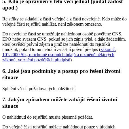
5. Kdo je oprávněn v této věci jednat (podat žádost
apod.)
Rejstříky se skládají z části veřejné a z části neveřejné. Kdo může do
veřejné části rejstříků nahlížet, není zákonem omezeno.
Do neveřejné části se umožňuje nahlédnout osobě pověřené CNS,
EPO nebo svazem CNS, pokud se jich zápis týká, a dále žadatelům,
kteří osvědčí právní zájem a jimž lze nahlédnutí do rejstříků
umožnit, pokud tomu nebrání zvláštní právní předpis (
zákon č.
101/2000 Sb., o ochraně osobních údajů a o změně některých
zákonů, ve znění pozdějších předpisů
).
6. Jaké jsou podmínky a postup pro řešení životní
situace
Splnění všech požadovaných náležitostí.
7. Jakým způsobem můžete zahájit řešení životní
situace
O nahlédnutí do rejstříků musíte písemně požádat.
Do veřejné části rejstříků můžete nahlédnout pouze v úředních