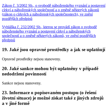
Zákon č. 3/2002 Sb., o svobodě náboženského vyznání a postavení
církví a náboženských společností a o změně některých zákonů
(zákon o církvích a náboženských společnostech), ve znění
pozdějších předpisů
Vyhláška č. 232/2002 Sb., kterou se provádí zákon o svobodě
náboženského vyznání a postavení církví a náboženských
společností a o změně některých zákonů, ve znění pozdějších
předpisů
19. Jaké jsou opravné prostředky a jak se uplatňují
Opravné prostředky nejsou stanoveny.
20. Jaké sankce mohou být uplatněny v případě
nedodržení povinností
Sankce nejsou stanoveny.
23. Informace o popisovaném postupu (o řešení
životní situace) je možné získat také z jiných zdrojů
a v jiné formě