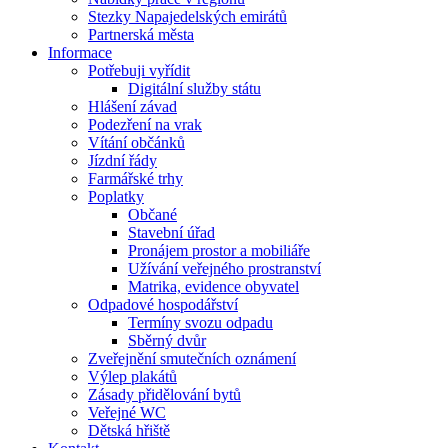
Stezky Napajedelských emirátů
Partnerská města
Informace
Potřebuji vyřídit
Digitální služby státu
Hlášení závad
Podezření na vrak
Vítání občánků
Jízdní řády
Farmářské trhy
Poplatky
Občané
Stavební úřad
Pronájem prostor a mobiliáře
Užívání veřejného prostranství
Matrika, evidence obyvatel
Odpadové hospodářství
Termíny svozu odpadu
Sběrný dvůr
Zveřejnění smutečních oznámení
Výlep plakátů
Zásady přidělování bytů
Veřejné WC
Dětská hřiště