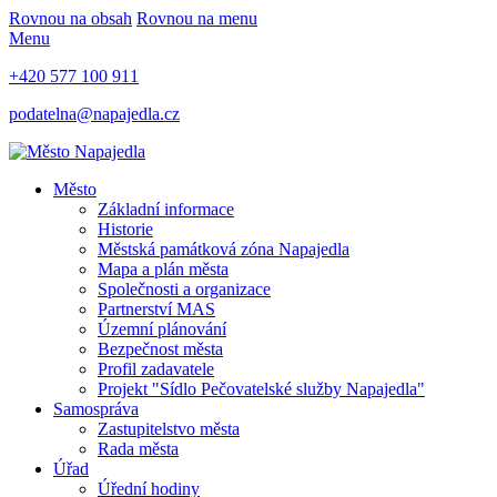
Rovnou na obsah
Rovnou na menu
Menu
+420 577 100 911
podatelna@napajedla.cz
Město
Základní informace
Historie
Městská památková zóna Napajedla
Mapa a plán města
Společnosti a organizace
Partnerství MAS
Územní plánování
Bezpečnost města
Profil zadavatele
Projekt "Sídlo Pečovatelské služby Napajedla"
Samospráva
Zastupitelstvo města
Rada města
Úřad
Úřední hodiny