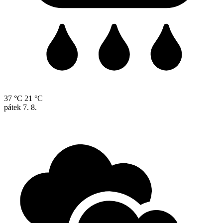
37 °C
21 °C
pátek
7. 8.