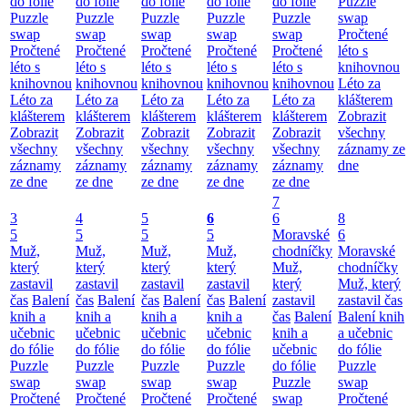
do fólie
do fólie
do fólie
do fólie
do fólie
Puzzle
Puzzle
Puzzle
Puzzle
Puzzle
Puzzle
swap
swap
swap
swap
swap
swap
Pročtené
Pročtené
Pročtené
Pročtené
Pročtené
Pročtené
léto s
léto s
léto s
léto s
léto s
léto s
knihovnou
knihovnou
knihovnou
knihovnou
knihovnou
knihovnou
Léto za
Léto za
Léto za
Léto za
Léto za
Léto za
klášterem
klášterem
klášterem
klášterem
klášterem
klášterem
Zobrazit
Zobrazit
Zobrazit
Zobrazit
Zobrazit
Zobrazit
všechny
všechny
všechny
všechny
všechny
všechny
záznamy ze
záznamy
záznamy
záznamy
záznamy
záznamy
dne
ze dne
ze dne
ze dne
ze dne
ze dne
7
3
4
5
6
6
8
5
5
5
5
Moravské
6
Muž,
Muž,
Muž,
Muž,
chodníčky
Moravské
který
který
který
který
Muž,
chodníčky
zastavil
zastavil
zastavil
zastavil
který
Muž, který
čas
Balení
čas
Balení
čas
Balení
čas
Balení
zastavil
zastavil čas
knih a
knih a
knih a
knih a
čas
Balení
Balení knih
učebnic
učebnic
učebnic
učebnic
knih a
a učebnic
do fólie
do fólie
do fólie
do fólie
učebnic
do fólie
Puzzle
Puzzle
Puzzle
Puzzle
do fólie
Puzzle
swap
swap
swap
swap
Puzzle
swap
Pročtené
Pročtené
Pročtené
Pročtené
swap
Pročtené