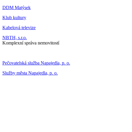
DDM Matýsek
Klub kultury
Kabelová televize
NBTH, s.r.o.
Komplexní správa nemovitostí
Pečovatelská služba Napajedla, p. o.
Služby města Napajedla, p. o.