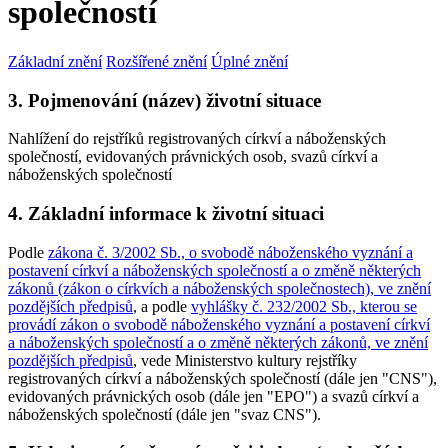
společností
Základní znění
Rozšířené znění
Úplné znění
3. Pojmenování (název) životní situace
Nahlížení do rejstříků registrovaných církví a náboženských
společností, evidovaných právnických osob, svazů církví a
náboženských společností
4. Základní informace k životní situaci
Podle
zákona č. 3/2002 Sb., o svobodě náboženského vyznání a
postavení církví a náboženských společností a o změně některých
zákonů (zákon o církvích a náboženských společnostech), ve znění
pozdějších předpisů
, a podle
vyhlášky č. 232/2002 Sb., kterou se
provádí zákon o svobodě náboženského vyznání a postavení církví
a náboženských společností a o změně některých zákonů, ve znění
pozdějších předpisů
, vede Ministerstvo kultury rejstříky
registrovaných církví a náboženských společností (dále jen "CNS"),
evidovaných právnických osob (dále jen "EPO") a svazů církví a
náboženských společností (dále jen "svaz CNS").