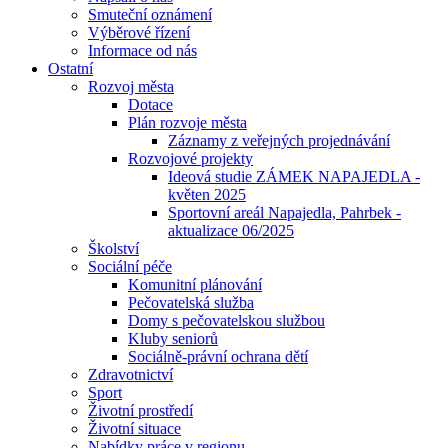
Smuteční oznámení
Výběrové řízení
Informace od nás
Ostatní
Rozvoj města
Dotace
Plán rozvoje města
Záznamy z veřejných projednávání
Rozvojové projekty
Ideová studie ZÁMEK NAPAJEDLA -
květen 2025
Sportovní areál Napajedla, Pahrbek -
aktualizace 06/2025
Školství
Sociální péče
Komunitní plánování
Pečovatelská služba
Domy s pečovatelskou službou
Kluby seniorů
Sociálně-právní ochrana dětí
Zdravotnictví
Sport
Životní prostředí
Životní situace
Nabídky práce v regionu