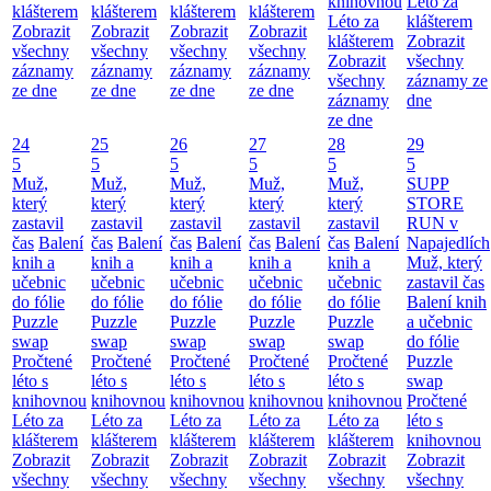
knihovnou
Léto za
klášterem
klášterem
klášterem
klášterem
Léto za
klášterem
Zobrazit
Zobrazit
Zobrazit
Zobrazit
klášterem
Zobrazit
všechny
všechny
všechny
všechny
Zobrazit
všechny
záznamy
záznamy
záznamy
záznamy
všechny
záznamy ze
ze dne
ze dne
ze dne
ze dne
záznamy
dne
ze dne
24
25
26
27
28
29
5
5
5
5
5
5
Muž,
Muž,
Muž,
Muž,
Muž,
SUPP
který
který
který
který
který
STORE
zastavil
zastavil
zastavil
zastavil
zastavil
RUN v
čas
Balení
čas
Balení
čas
Balení
čas
Balení
čas
Balení
Napajedlích
knih a
knih a
knih a
knih a
knih a
Muž, který
učebnic
učebnic
učebnic
učebnic
učebnic
zastavil čas
do fólie
do fólie
do fólie
do fólie
do fólie
Balení knih
Puzzle
Puzzle
Puzzle
Puzzle
Puzzle
a učebnic
swap
swap
swap
swap
swap
do fólie
Pročtené
Pročtené
Pročtené
Pročtené
Pročtené
Puzzle
léto s
léto s
léto s
léto s
léto s
swap
knihovnou
knihovnou
knihovnou
knihovnou
knihovnou
Pročtené
Léto za
Léto za
Léto za
Léto za
Léto za
léto s
klášterem
klášterem
klášterem
klášterem
klášterem
knihovnou
Zobrazit
Zobrazit
Zobrazit
Zobrazit
Zobrazit
Zobrazit
všechny
všechny
všechny
všechny
všechny
všechny