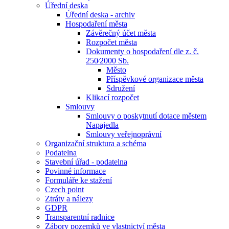
Úřední deska
Úřední deska - archiv
Hospodaření města
Závěrečný účet města
Rozpočet města
Dokumenty o hospodaření dle z. č.
250⁄2000 Sb.
Město
Příspěvkové organizace města
Sdružení
Klikací rozpočet
Smlouvy
Smlouvy o poskytnutí dotace městem
Napajedla
Smlouvy veřejnoprávní
Organizační struktura a schéma
Podatelna
Stavební úřad - podatelna
Povinné informace
Formuláře ke stažení
Czech point
Ztráty a nálezy
GDPR
Transparentní radnice
Zábory pozemků ve vlastnictví města