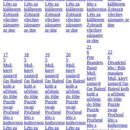
Léto za
Léto za
Léto za
Léto za
léto s
klášterem
klášterem
klášterem
klášterem
klášterem
knihovnou
Zobrazit
Zobrazit
Zobrazit
Zobrazit
Zobrazit
Léto za
všechny
všechny
všechny
všechny
všechny
klášterem
záznamy ze
záznamy
záznamy
záznamy
záznamy
Zobrazit
dne
ze dne
ze dne
ze dne
ze dne
všechny
záznamy
ze dne
21
6
22
17
18
19
20
Petr
6
5
5
5
5
Brandejs
Divadelní
Muž,
Muž,
Muž,
Muž,
Band
léto | Bůh
který
který
který
který
Muž,
masakru
zastavil
zastavil
zastavil
zastavil
který
Muž, který
čas
Balení
čas
Balení
čas
Balení
čas
Balení
zastavil
zastavil čas
knih a
knih a
knih a
knih a
čas
Balení
Balení knih
učebnic
učebnic
učebnic
učebnic
knih a
a učebnic
do fólie
do fólie
do fólie
do fólie
učebnic
do fólie
Puzzle
Puzzle
Puzzle
Puzzle
do fólie
Puzzle
swap
swap
swap
swap
Puzzle
swap
Pročtené
Pročtené
Pročtené
Pročtené
swap
Pročtené
léto s
léto s
léto s
léto s
Pročtené
léto s
knihovnou
knihovnou
knihovnou
knihovnou
léto s
knihovnou
Léto za
Léto za
Léto za
Léto za