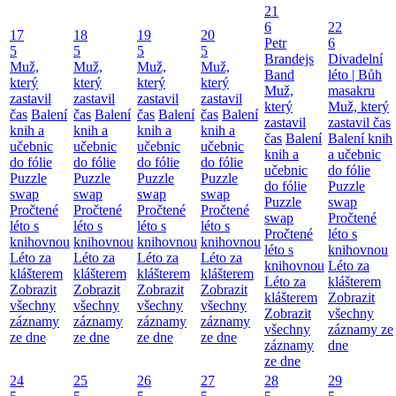
21
6
22
17
18
19
20
Petr
6
5
5
5
5
Brandejs
Divadelní
Muž,
Muž,
Muž,
Muž,
Band
léto | Bůh
který
který
který
který
Muž,
masakru
zastavil
zastavil
zastavil
zastavil
který
Muž, který
čas
Balení
čas
Balení
čas
Balení
čas
Balení
zastavil
zastavil čas
knih a
knih a
knih a
knih a
čas
Balení
Balení knih
učebnic
učebnic
učebnic
učebnic
knih a
a učebnic
do fólie
do fólie
do fólie
do fólie
učebnic
do fólie
Puzzle
Puzzle
Puzzle
Puzzle
do fólie
Puzzle
swap
swap
swap
swap
Puzzle
swap
Pročtené
Pročtené
Pročtené
Pročtené
swap
Pročtené
léto s
léto s
léto s
léto s
Pročtené
léto s
knihovnou
knihovnou
knihovnou
knihovnou
léto s
knihovnou
Léto za
Léto za
Léto za
Léto za
knihovnou
Léto za
klášterem
klášterem
klášterem
klášterem
Léto za
klášterem
Zobrazit
Zobrazit
Zobrazit
Zobrazit
klášterem
Zobrazit
všechny
všechny
všechny
všechny
Zobrazit
všechny
záznamy
záznamy
záznamy
záznamy
všechny
záznamy ze
ze dne
ze dne
ze dne
ze dne
záznamy
dne
ze dne
24
25
26
27
28
29