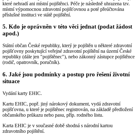
které nehradí ani místní pojištěnci. Péče je následně uhrazena tzv.
místní výpomocnou zdravotní pojišťovnou a poté přeúčtována
příslušné instituci ve státě pojištění.
5. Kdo je oprávněn v této věci jednat (podat žádost
apod.)
Státní občan České republiky, který je pojištěn u některé zdravotní
pojišťovny poskytující veřejné zdravotní pojištění na území České
republiky (dále jen "pojištěnec"), nebo zákonný zástupce pojištěnce
(rodič, opatrovník, poručník).
6. Jaké jsou podmínky a postup pro řešení životní
situace
Vydání karty EHIC.
Kartu EHIC, popř. jiný nárokový dokument, vydá zdravotní
pojišťovna, u které je pojištěnec registrován, na základě předložení
občanského průkazu nebo pasu, příp. rodného listu.
Karta EHIC je v současné době shodná s národní kartou
zdravotního pojištění.