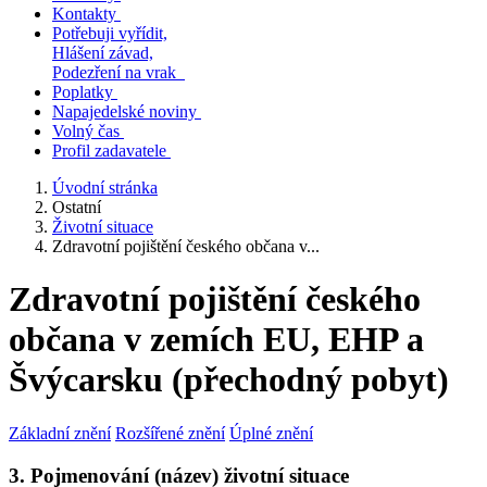
Kontakty
Potřebuji vyřídit,
Hlášení závad,
Podezření na vrak
Poplatky
Napajedelské noviny
Volný čas
Profil zadavatele
Úvodní stránka
Ostatní
Životní situace
Zdravotní pojištění českého občana v...
Zdravotní pojištění českého
občana v zemích EU, EHP a
Švýcarsku (přechodný pobyt)
Základní znění
Rozšířené znění
Úplné znění
3. Pojmenování (název) životní situace