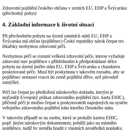
Zdravotní pojištění českého občana v zemích EU, EHP a Švýcarsku
(přechodný pobyt)
4. Základní informace k životní situaci
Při přechodném pobytu na území ostatních států EU, EHP a
Švýcarska má občan (pojištěnec) České republiky nárok čerpat tzv.
lékařsky nezbytnou zdravotní péči.
Nezbytnou péčí se rozumí veškerá zdravotní péče, kterou vyžaduje
zdravotní stav pojištěnce s přihlédnutím k předpokládané délce
pobytu na území jiného státu EU, EHP a Švýcarska a charakteru
poskytované péče. Musí být poskytnuta v takovém rozsahu, aby se
pojištěnec nemusel vracet do země pojištění dříve, než původně
zamýšlel.
Péči lze čerpat po předložení nárokového dokladu, kterým je
nejčastěji Evropský průkaz zdravotního pojištění (tzv. karta EHIC),
přičemž péči je možno čerpat u poskytovatelů napojených na systém
veřejného zdravotního pojištění toho kterého členského státu.
V takovém případě se na osobu, která se prokáže kartou EHIC,
popř. jiným nárokovým dokumentem, pohlíží jako na místního
pojištěnce, tudíž by neměla hradit z vlastních prostředků poplatky,