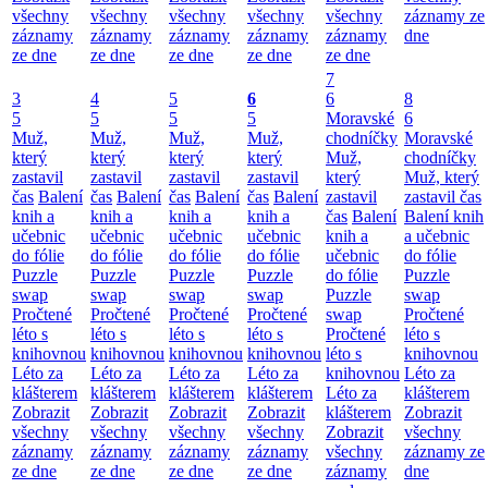
všechny
všechny
všechny
všechny
všechny
záznamy ze
záznamy
záznamy
záznamy
záznamy
záznamy
dne
ze dne
ze dne
ze dne
ze dne
ze dne
7
3
4
5
6
6
8
5
5
5
5
Moravské
6
Muž,
Muž,
Muž,
Muž,
chodníčky
Moravské
který
který
který
který
Muž,
chodníčky
zastavil
zastavil
zastavil
zastavil
který
Muž, který
čas
Balení
čas
Balení
čas
Balení
čas
Balení
zastavil
zastavil čas
knih a
knih a
knih a
knih a
čas
Balení
Balení knih
učebnic
učebnic
učebnic
učebnic
knih a
a učebnic
do fólie
do fólie
do fólie
do fólie
učebnic
do fólie
Puzzle
Puzzle
Puzzle
Puzzle
do fólie
Puzzle
swap
swap
swap
swap
Puzzle
swap
Pročtené
Pročtené
Pročtené
Pročtené
swap
Pročtené
léto s
léto s
léto s
léto s
Pročtené
léto s
knihovnou
knihovnou
knihovnou
knihovnou
léto s
knihovnou
Léto za
Léto za
Léto za
Léto za
knihovnou
Léto za
klášterem
klášterem
klášterem
klášterem
Léto za
klášterem
Zobrazit
Zobrazit
Zobrazit
Zobrazit
klášterem
Zobrazit
všechny
všechny
všechny
všechny
Zobrazit
všechny
záznamy
záznamy
záznamy
záznamy
všechny
záznamy ze
ze dne
ze dne
ze dne
ze dne
záznamy
dne