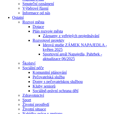
Smuteční oznámení
Výběrové řízení
Informace od nás
Ostatní
Rozvoj města
Dotace
Plán rozvoje města
Záznamy z veřejných projednávání
Rozvojové projekty
Ideová studie ZÁMEK NAPAJEDLA -
květen 2025
Sportovní areál Napajedla, Pahrbek -
aktualizace 06/2025
Školství
Sociální péče
Komunitní plánování
Pečovatelská služba
Domy s pečovatelskou službou
Kluby seniorů
Sociálně-právní ochrana dětí
Zdravotnictví
Sport
Životní prostředí
Životní situace
Nabídky práce v regionu