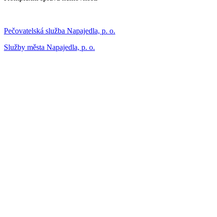
Pečovatelská služba Napajedla, p. o.
Služby města Napajedla, p. o.