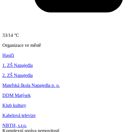
33/14 °C
Organizace ve městě
Hasiči
1. ZŠ Napajedla
2. ZŠ Napajedla
Mateřská škola Napajedla p. o.
DDM Matýsek
Klub kultury
Kabelová televize
NBTH, s.r.o.
Komplexní správa nemovitostí