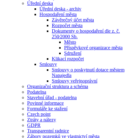
Úřední deska
Úřední deska - archiv
Hospodaření města
Závěrečný účet města
Rozpočet města
Dokumenty o hospodaření dle z. č.
250⁄2000 Sb.
Město
Příspěvkové organizace města
Sdružení
Klikací rozpočet
Smlouvy
Smlouvy o poskytnutí dotace městem
Napajedla
Smlouvy veřejnoprávní
Organizační struktura a schéma
Podatelna
Stavební úřad - podatelna
Povinné informace
Formuláře ke stažení
Czech point
Ztráty a nálezy
GDPR
Transparentní radnice
Zábory pozemků ve vlastnictví města