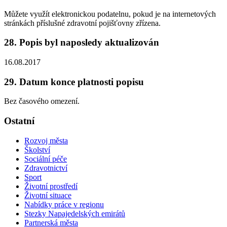
Můžete využít elektronickou podatelnu, pokud je na internetových
stránkách příslušné zdravotní pojišťovny zřízena.
28. Popis byl naposledy aktualizován
16.08.2017
29. Datum konce platnosti popisu
Bez časového omezení.
Ostatní
Rozvoj města
Školství
Sociální péče
Zdravotnictví
Sport
Životní prostředí
Životní situace
Nabídky práce v regionu
Stezky Napajedelských emirátů
Partnerská města