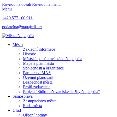
Rovnou na obsah
Rovnou na menu
Menu
+420 577 100 911
podatelna@napajedla.cz
Město
Základní informace
Historie
Městská památková zóna Napajedla
Mapa a plán města
Společnosti a organizace
Partnerství MAS
Územní plánování
Bezpečnost města
Profil zadavatele
Projekt "Sídlo Pečovatelské služby Napajedla"
Samospráva
Zastupitelstvo města
Rada města
Úřad
Úřední hodiny