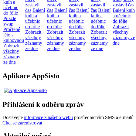
knih a
zastavil
zastavil
zastavil
zastavil
zastavil čas
učebnic
čas
Balení
čas
Balení
čas
Balení
čas
Balení
Balení knih
do fólie
knih a
knih a
knih a
knih a
a učebnic
Puzzle
učebnic
učebnic
učebnic
učebnic
do fólie
swap
do fólie
do fólie
do fólie
do fólie
Zobrazit
Pročtené
Zobrazit
Zobrazit
Zobrazit
Zobrazit
všechny
léto s
všechny
všechny
všechny
všechny
záznamy ze
knihovnou
záznamy
záznamy
záznamy
záznamy
dne
Zobrazit
ze dne
ze dne
ze dne
ze dne
všechny
záznamy
ze dne
Aplikace AppSisto
Přihlášení k odběru zpráv
Dostávejte
informace z našeho webu
prostřednictvím SMS a e-mailů
Chci se zaregistrovat
Aktuální počasí