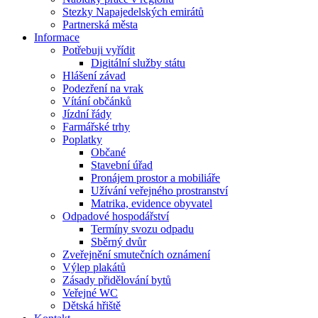
Stezky Napajedelských emirátů
Partnerská města
Informace
Potřebuji vyřídit
Digitální služby státu
Hlášení závad
Podezření na vrak
Vítání občánků
Jízdní řády
Farmářské trhy
Poplatky
Občané
Stavební úřad
Pronájem prostor a mobiliáře
Užívání veřejného prostranství
Matrika, evidence obyvatel
Odpadové hospodářství
Termíny svozu odpadu
Sběrný dvůr
Zveřejnění smutečních oznámení
Výlep plakátů
Zásady přidělování bytů
Veřejné WC
Dětská hřiště