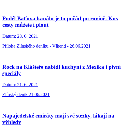
Podél Baťova kanálu je to pořád po rovině. Kus
cesty můžete i plout
Datum:
28. 6. 2021
Příloha Zlínského deníku - Víkend - 26.06.2021
Rock na Klášteře nabídl kuchyni z Mexika i pivní
speciály
Datum:
21. 6. 2021
Zlínský deník 21.06.2021
Napajedelské emiráty mají své stezky, lákají na
výhledy