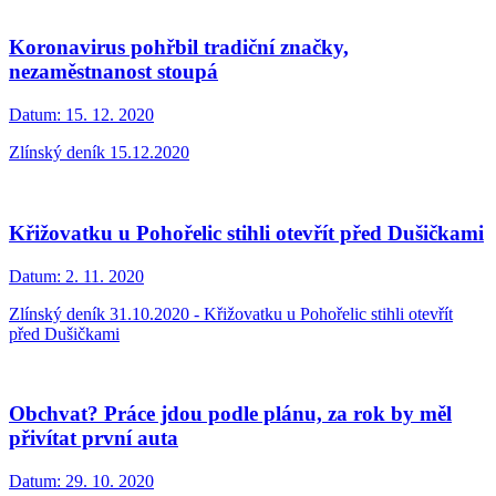
Koronavirus pohřbil tradiční značky,
nezaměstnanost stoupá
Datum:
15. 12. 2020
Zlínský deník 15.12.2020
Křižovatku u Pohořelic stihli otevřít před Dušičkami
Datum:
2. 11. 2020
Zlínský deník 31.10.2020 - Křižovatku u Pohořelic stihli otevřít
před Dušičkami
Obchvat? Práce jdou podle plánu, za rok by měl
přivítat první auta
Datum:
29. 10. 2020