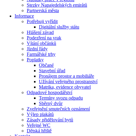
Stezky Napajedelských emirátů
Partnerská města
Informace
Potřebuji vyřídit
Digitální služby státu
Hlášení závad
Podezření na vrak
Vítání občánků
Jízdní řády
Farmářské trhy
Poplatky
Občané
Stavební úřad
Pronájem prostor a mobiliáře
Užívání veřejného prostranství
Matrika, evidence obyvatel
Odpadové hospodářství
Termíny svozu odpadu
Sběrný dvůr
Zveřejnění smutečních oznámení
Výlep plakátů
Zásady přidělování bytů
Veřejné WC
Dětská hřiště