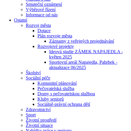
Smuteční oznámení
Výběrové řízení
Informace od nás
Ostatní
Rozvoj města
Dotace
Plán rozvoje města
Záznamy z veřejných projednávání
Rozvojové projekty
Ideová studie ZÁMEK NAPAJEDLA -
květen 2025
Sportovní areál Napajedla, Pahrbek -
aktualizace 06/2025
Školství
Sociální péče
Komunitní plánování
Pečovatelská služba
Domy s pečovatelskou službou
Kluby seniorů
Sociálně-právní ochrana dětí
Zdravotnictví
Sport
Životní prostředí
Životní situace
Nabídky práce v regionu