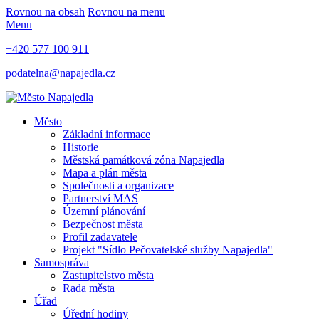
Rovnou na obsah
Rovnou na menu
Menu
+420 577 100 911
podatelna@napajedla.cz
Město
Základní informace
Historie
Městská památková zóna Napajedla
Mapa a plán města
Společnosti a organizace
Partnerství MAS
Územní plánování
Bezpečnost města
Profil zadavatele
Projekt "Sídlo Pečovatelské služby Napajedla"
Samospráva
Zastupitelstvo města
Rada města
Úřad
Úřední hodiny