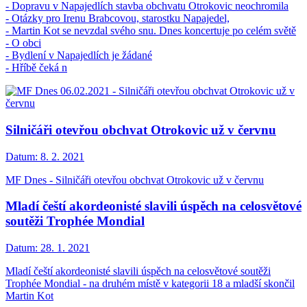
- Dopravu v Napajedlích stavba obchvatu Otrokovic neochromila
- Otázky pro Irenu Brabcovou, starostku Napajedel,
- Martin Kot se nevzdal svého snu. Dnes koncertuje po celém světě
- O obci
- Bydlení v Napajedlích je žádané
- Hříbě čeká n
Silničáři otevřou obchvat Otrokovic už v červnu
Datum:
8. 2. 2021
MF Dnes - Silničáři otevřou obchvat Otrokovic už v červnu
Mladí čeští akordeonisté slavili úspěch na celosvětové
soutěži Trophée Mondial
Datum:
28. 1. 2021
Mladí čeští akordeonisté slavili úspěch na celosvětové soutěži
Trophée Mondial - na druhém místě v kategorii 18 a mladší skončil
Martin Kot