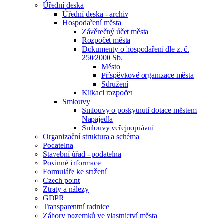
Úřední deska
Úřední deska - archiv
Hospodaření města
Závěrečný účet města
Rozpočet města
Dokumenty o hospodaření dle z. č.
250⁄2000 Sb.
Město
Příspěvkové organizace města
Sdružení
Klikací rozpočet
Smlouvy
Smlouvy o poskytnutí dotace městem
Napajedla
Smlouvy veřejnoprávní
Organizační struktura a schéma
Podatelna
Stavební úřad - podatelna
Povinné informace
Formuláře ke stažení
Czech point
Ztráty a nálezy
GDPR
Transparentní radnice
Zábory pozemků ve vlastnictví města