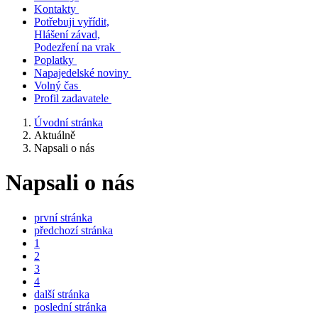
Kontakty
Potřebuji vyřídit,
Hlášení závad,
Podezření na vrak
Poplatky
Napajedelské noviny
Volný čas
Profil zadavatele
Úvodní stránka
Aktuálně
Napsali o nás
Napsali o nás
první stránka
předchozí stránka
1
2
3
4
další stránka
poslední stránka