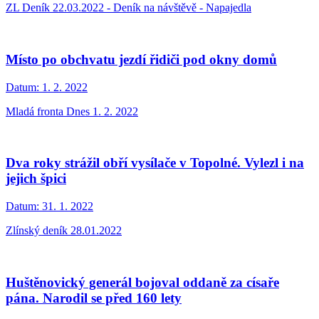
ZL Deník 22.03.2022 - Deník na návštěvě - Napajedla
Místo po obchvatu jezdí řidiči pod okny domů
Datum:
1. 2. 2022
Mladá fronta Dnes 1. 2. 2022
Dva roky strážil obří vysílače v Topolné. Vylezl i na
jejich špici
Datum:
31. 1. 2022
Zlínský deník 28.01.2022
Huštěnovický generál bojoval oddaně za císaře
pána. Narodil se před 160 lety