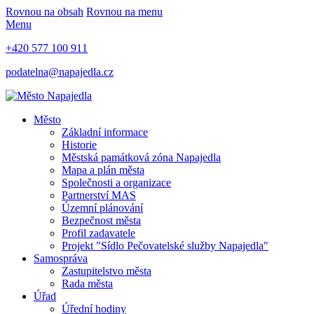
Rovnou na obsah
Rovnou na menu
Menu
+420 577 100 911
podatelna@napajedla.cz
Město
Základní informace
Historie
Městská památková zóna Napajedla
Mapa a plán města
Společnosti a organizace
Partnerství MAS
Územní plánování
Bezpečnost města
Profil zadavatele
Projekt "Sídlo Pečovatelské služby Napajedla"
Samospráva
Zastupitelstvo města
Rada města
Úřad
Úřední hodiny