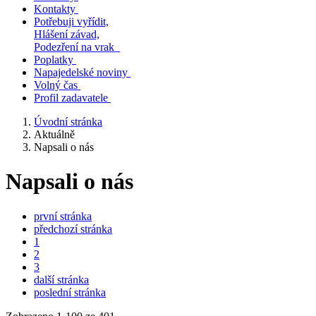
Kontakty
Potřebuji vyřídit,
Hlášení závad,
Podezření na vrak
Poplatky
Napajedelské noviny
Volný čas
Profil zadavatele
Úvodní stránka
Aktuálně
Napsali o nás
Napsali o nás
první stránka
předchozí stránka
1
2
3
další stránka
poslední stránka