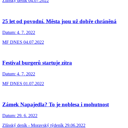
Zlínský deník 04.07.2022
25 let od povodní. Města jsou už dobře chráněná
Datum:
4. 7. 2022
MF DNES 04.07.2022
Festival burgerů startuje zítra
Datum:
4. 7. 2022
MF DNES 01.07.2022
Zámek Napajedla? To je noblesa i mohutnost
Datum:
29. 6. 2022
Zlínský deník - Moravský týdeník 29.06.2022