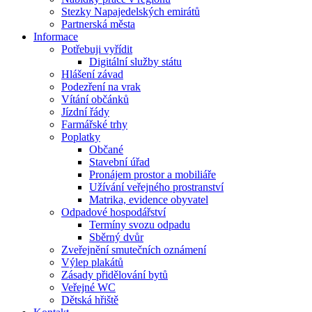
Stezky Napajedelských emirátů
Partnerská města
Informace
Potřebuji vyřídit
Digitální služby státu
Hlášení závad
Podezření na vrak
Vítání občánků
Jízdní řády
Farmářské trhy
Poplatky
Občané
Stavební úřad
Pronájem prostor a mobiliáře
Užívání veřejného prostranství
Matrika, evidence obyvatel
Odpadové hospodářství
Termíny svozu odpadu
Sběrný dvůr
Zveřejnění smutečních oznámení
Výlep plakátů
Zásady přidělování bytů
Veřejné WC
Dětská hřiště