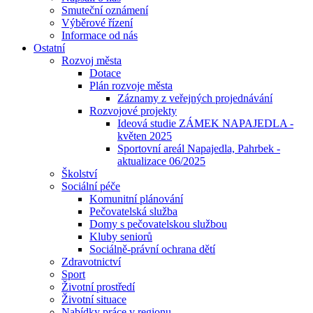
Smuteční oznámení
Výběrové řízení
Informace od nás
Ostatní
Rozvoj města
Dotace
Plán rozvoje města
Záznamy z veřejných projednávání
Rozvojové projekty
Ideová studie ZÁMEK NAPAJEDLA -
květen 2025
Sportovní areál Napajedla, Pahrbek -
aktualizace 06/2025
Školství
Sociální péče
Komunitní plánování
Pečovatelská služba
Domy s pečovatelskou službou
Kluby seniorů
Sociálně-právní ochrana dětí
Zdravotnictví
Sport
Životní prostředí
Životní situace
Nabídky práce v regionu