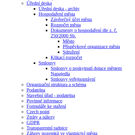
Úřední deska
Úřední deska - archiv
Hospodaření města
Závěrečný účet města
Rozpočet města
Dokumenty o hospodaření dle z. č.
250⁄2000 Sb.
Město
Příspěvkové organizace města
Sdružení
Klikací rozpočet
Smlouvy
Smlouvy o poskytnutí dotace městem
Napajedla
Smlouvy veřejnoprávní
Organizační struktura a schéma
Podatelna
Stavební úřad - podatelna
Povinné informace
Formuláře ke stažení
Czech point
Ztráty a nálezy
GDPR
Transparentní radnice
Zábory pozemků ve vlastnictví města